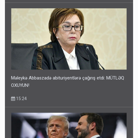
Məleykə Abbaszadə abituriyentlərə çağırış etdi: MÜTLƏQ
OXUYUN!
15:24