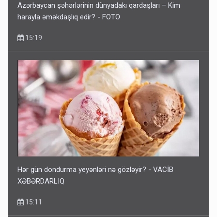
Azərbaycan şəhərlərinin dünyadakı qardaşları – Kim
harayla əməkdaşlıq edir? - FOTO
15:19
Hər gün dondurma yeyənləri nə gözləyir? - VACİB
XƏBƏRDARLIQ
15:11