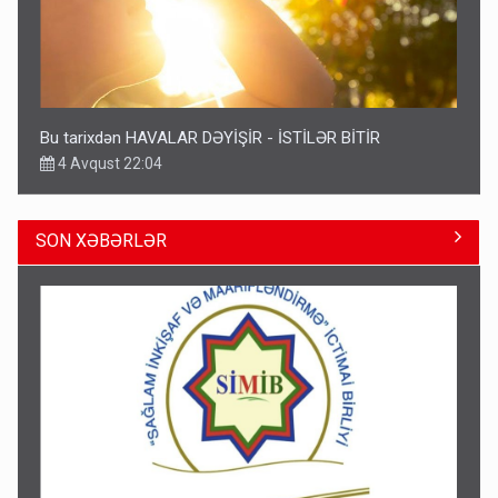
Bu tarixdən HAVALAR DƏYİŞİR - İSTİLƏR BİTİR
4 Avqust 22:04
SON XƏBƏRLƏR
ŞOK! David Seliverstov ölkədən qaçdı
14:14