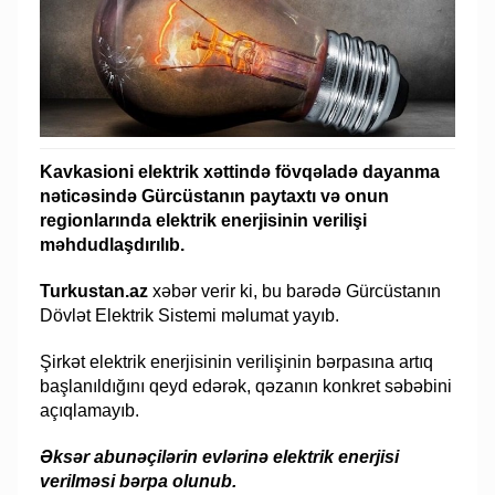
Kavkasioni elektrik xəttində fövqəladə dayanma
nəticəsində Gürcüstanın paytaxtı və onun
regionlarında elektrik enerjisinin verilişi
məhdudlaşdırılıb.
Turkustan.az
xəbər verir ki, bu barədə Gürcüstanın
Dövlət Elektrik Sistemi məlumat yayıb.
Şirkət elektrik enerjisinin verilişinin bərpasına artıq
başlanıldığını qeyd edərək, qəzanın konkret səbəbini
açıqlamayıb.
Əksər abunəçilərin evlərinə elektrik enerjisi
verilməsi bərpa olunub.