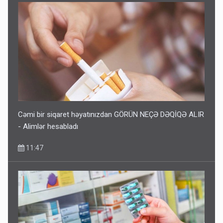
Cəmi bir siqaret həyatınızdan GÖRÜN NEÇƏ DƏQİQƏ ALIR
- Alimlər hesabladı
11:47