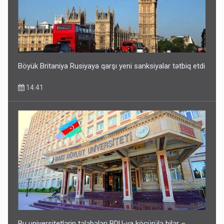
Böyük Britaniya Rusiyaya qarşı yeni sanksiyalar tətbiq etdi
14:41
Bu universitetlərin tələbələri BDU-ya köçürülə bilər –