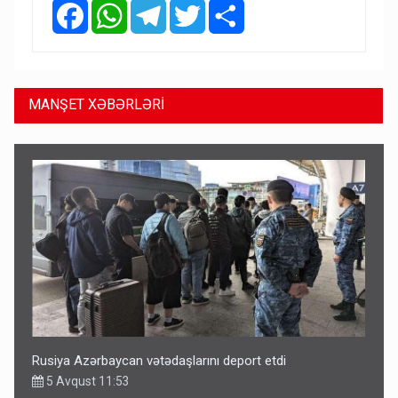
Facebook
WhatsApp
Telegram
Twitter
Share
MANŞET XƏBƏRLƏRİ
Rusiya Azərbaycan vətədaşlarını deport etdi
5 Avqust 11:53