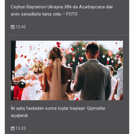
Ceyhun Bayramov Ukrayna XİN-də Azərbaycana dair
arxiv sənədlərlə tanış oldu – FOTO
15:43
İki aylıq fasilədən sonra toylar başlayır: Qiymətlər
açıqlandı
15:33