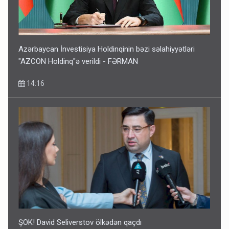
Azərbaycan İnvestisiya Holdinqinin bəzi səlahiyyətləri
"AZCON Holdinq"ə verildi - FƏRMAN
14:16
ŞOK! David Seliverstov ölkədən qaçdı