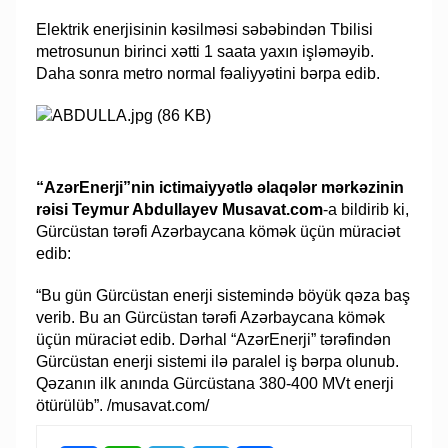
Elektrik enerjisinin kəsilməsi səbəbindən Tbilisi
metrosunun birinci xətti 1 saata yaxın işləməyib.
Daha sonra metro normal fəaliyyətini bərpa edib.
“AzərEnerji”nin ictimaiyyətlə əlaqələr mərkəzinin
rəisi Teymur Abdullayev Musavat.com
-a bildirib ki,
Gürcüstan tərəfi Azərbaycana kömək üçün müraciət
edib:
“Bu gün Gürcüstan enerji sistemində böyük qəza baş
verib. Bu an Gürcüstan tərəfi Azərbaycana kömək
üçün müraciət edib. Dərhal “AzərEnerji” tərəfindən
Gürcüstan enerji sistemi ilə paralel iş bərpa olunub.
Qəzanın ilk anında Gürcüstana 380-400 MVt enerji
ötürülüb”. /musavat.com/