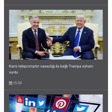
Ərdoğana sui-qəsd planının iştirakçısı detalları açıqladı
5 Avqust 16:56
Karni teleprompter nasazlığı ilə bağlı Trampa eyham
vurdu
15:50