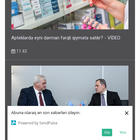
Apteklərdə eyni dərman fərqli qiymətə satılır? - VİDEO
11:43
×
Abunə olaraq ən son xəbərləri izləyin.
Powered by SendPulse
Hə
Yox
Azərbaycan və Ukrayna XİN başçıları görüşdü