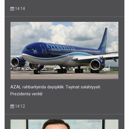
14:14
AZAL rəhbərliyində dəyişiklik: Təyinat səlahiyyəti
Prezidentə verildi
14:12