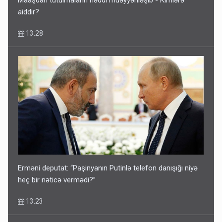
Maaşdan tutulmaların həddi müəyyənləşib - Kimlərə
aiddir?
13:28
Erməni deputat: “Paşinyanın Putinlə telefon danışığı niyə
heç bir nəticə vermədi?”
13:23