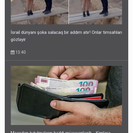
İsrail dünyanı şoka salacaq bir addım atır! Onlar timsahları
gözləyir
13:40