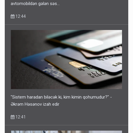
avtomobildən gələn səs...
12:44
"Sistem haradan biləcək ki, kim kimin qohumudur?" -
Əkrəm Həsənov izah edir
12:41