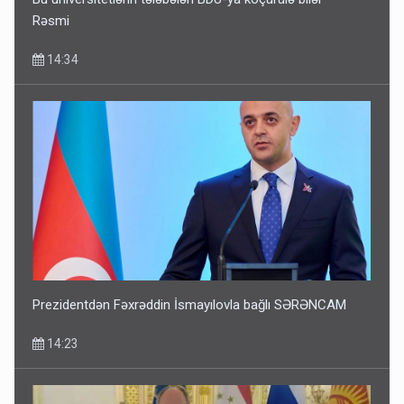
Rəsmi
14:34
Prezidentdən Fəxrəddin İsmayılovla bağlı SƏRƏNCAM
14:23