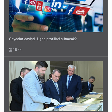
Qaydalar dəyişdi: Uşaq profilləri silinəcək?
15:44