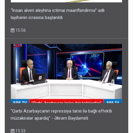
“İnsan alveri əleyhinə ictimai maarifləndirmə” adlı
layihənin icrasına başlanıldı
15:56
Bu ölkələrə şəxsiyyət vəsiqəsi ilə gedə biləcəksiniz -
SİYAHI
10:53
"Qərbi Azərbaycanın repressiya tarixi ilə bağlı effektli
müzakirələr apardıq" - Əkrəm Bəydəmirli
15:53