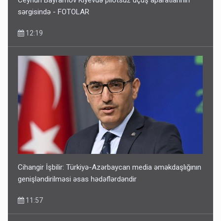
Ceyhun Bayramov Kiyevdə pilotsuz uçuş aparatlarının
sərgisində - FOTOLAR
12:19
Cihangir İşbilir: Türkiyə-Azərbaycan media əməkdaşlığının
genişləndirilməsi əsas hədəflərdəndir
11:57