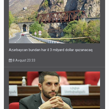
Paşinyan Əliyevə zəng etməsindən danışdı
8 Avqust 16:18
Azərbaycan bundan hər il 3 milyard dollar qazanacaq
8 Avqust 23:33