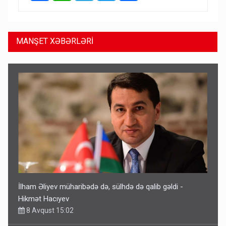
MANŞET XƏBƏRLƏRİ
İlham Əliyev müharibədə də, sülhdə də qalib gəldi -
Hikmət Hacıyev
8 Avqust 15:02