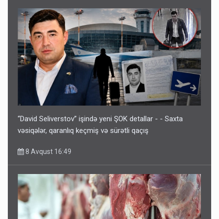
“David Seliverstov” işində yeni ŞOK detallar - - Saxta
vəsiqələr, qaranlıq keçmiş və sürətli qaçış
8 Avqust 16:49