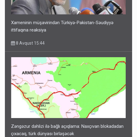
Xameninin müşavirindən Türkiyə-Pakistan-Səudiyyə
ittifaqına reaksiya
8 Avqust 15:44
Zəngəzur dəhlizi ilə bağlı açıqlama: Naxçıvan blokadadan
çıxacaq, türk dünyası birləşəcək