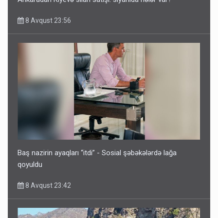
8 Avqust 23:56
İrəvan dünyaya Azərbaycan üzərindən çıxır – Mühüm
etiraf
8 Avqust 23:19
Baş nazirin ayaqları “itdi” - Sosial şəbəkələrdə lağa
qoyuldu
8 Avqust 23:42