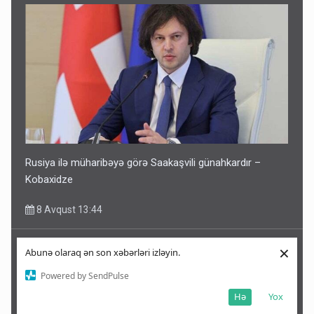
Rusiya ilə müharibəyə görə Saakaşvili günahkardır –
Kobaxidze
8 Avqust 13:44
×
Abunə olaraq ən son xəbərləri izləyin.
Powered by SendPulse
Hə
Yox