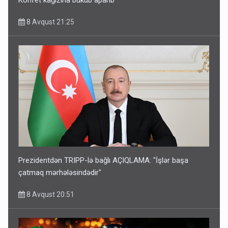
Konfet kağızına büküb aparıb
8 Avqust 21:25
Prezidentdən TRIPP-lə bağlı AÇIQLAMA: "İşlər başa
çatmaq mərhələsindədir"
8 Avqust 20:51