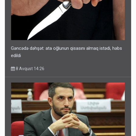
Gəncədə dəhşət: ata oğlunun qisasını almaq istədi, həbs
edildi
8 Avqust 14:26