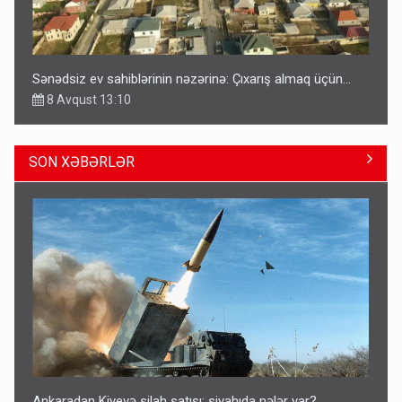
Sənədsiz ev sahiblərinin nəzərinə: Çıxarış almaq üçün...
8 Avqust 13:10
SON XƏBƏRLƏR
Azərbaycan bundan hər il 3 milyard dollar qazanacaq
8 Avqust 23:33
Ankaradan Kiyevə silah satışı: siyahıda nələr var?