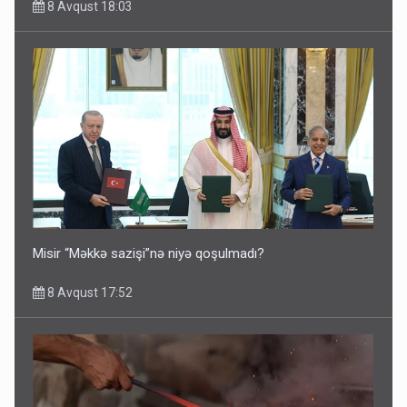
8 Avqust 18:03
Misir “Məkkə sazişi”nə niyə qoşulmadı?
8 Avqust 17:52