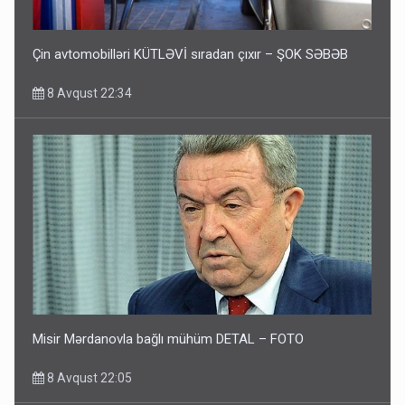
Çin avtomobilləri KÜTLƏVİ sıradan çıxır – ŞOK SƏBƏB
8 Avqust 22:34
Misir Mərdanovla bağlı mühüm DETAL – FOTO
8 Avqust 22:05