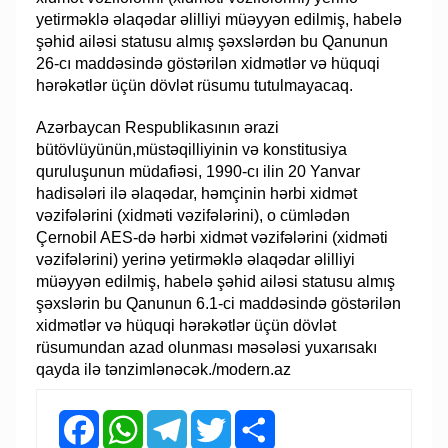
yetirməklə əlaqədar əlilliyi müəyyən edilmiş, habelə
şəhid ailəsi statusu almış şəxslərdən bu Qanunun
26-cı maddəsində göstərilən xidmətlər və hüquqi
hərəkətlər üçün dövlət rüsumu tutulmayacaq.
Azərbaycan Respublikasının ərazi
bütövlüyünün,müstəqilliyinin və konstitusiya
quruluşunun müdafiəsi, 1990-cı ilin 20 Yanvar
hadisələri ilə əlaqədar, həmçinin hərbi xidmət
vəzifələrini (xidməti vəzifələrini), o cümlədən
Çernobil AES-də hərbi xidmət vəzifələrini (xidməti
vəzifələrini) yerinə yetirməklə əlaqədar əlilliyi
müəyyən edilmiş, habelə şəhid ailəsi statusu almış
şəxslərin bu Qanunun 6.1-ci maddəsində göstərilən
xidmətlər və hüquqi hərəkətlər üçün dövlət
rüsumundan azad olunması məsələsi yuxarısakı
qayda ilə tənzimlənəcək./modern.az
Facebook
WhatsApp
Telegram
Twitter
Share