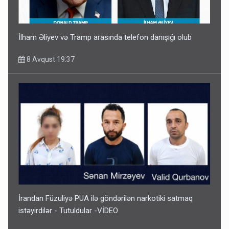
İlham Əliyev və Tramp arasında telefon danışığı olub
8 Avqust 19:37
İrandan Füzuliyə PUA ilə göndərilən narkotiki satmaq
istəyirdilər - Tutuldular -VİDEO