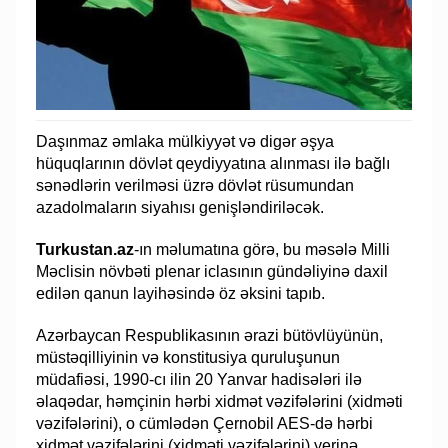
Daşınmaz əmlaka mülkiyyət və digər əşya
hüquqlarının dövlət qeydiyyatına alınması ilə bağlı
sənədlərin verilməsi üzrə dövlət rüsumundan
azadolmaların siyahısı genişləndiriləcək.
Turkustan.az
-ın məlumatına görə, bu məsələ Milli
Məclisin növbəti plenar iclasının gündəliyinə daxil
edilən qanun layihəsində öz əksini tapıb.
Azərbaycan Respublikasının ərazi bütövlüyünün,
müstəqilliyinin və konstitusiya quruluşunun
müdafiəsi, 1990-cı ilin 20 Yanvar hadisələri ilə
əlaqədar, həmçinin hərbi xidmət vəzifələrini (xidməti
vəzifələrini), o cümlədən Çernobil AES-də hərbi
xidmət vəzifələrini (xidməti vəzifələrini) yerinə