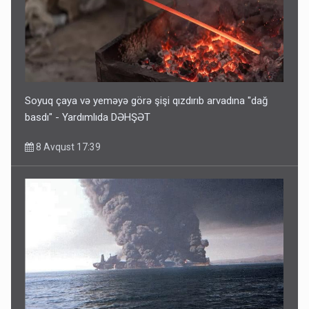
Soyuq çaya və yeməyə görə şişi qızdırıb arvadına "dağ
basdı" - Yardımlıda DƏHŞƏT
8 Avqust 17:39