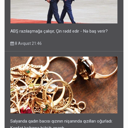
ABŞ razılaşmağa çalışır, Çin rədd edir - Nə baş verir?
8 Avqust 21:46
Salyanda qadın bacısı qızının nişanında qızılları oğurladı: