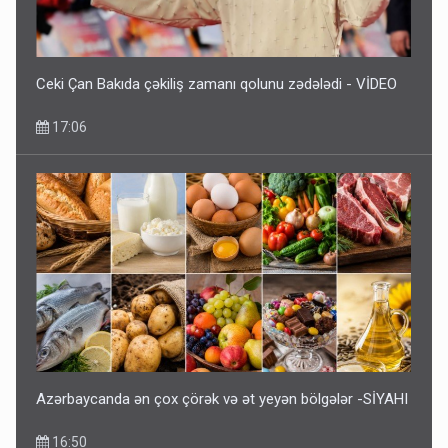
Ceki Çan Bakıda çəkiliş zamanı qolunu zədələdi - VİDEO
17:06
Azərbaycanda ən çox çörək və ət yeyən bölgələr -SİYAHI
16:50