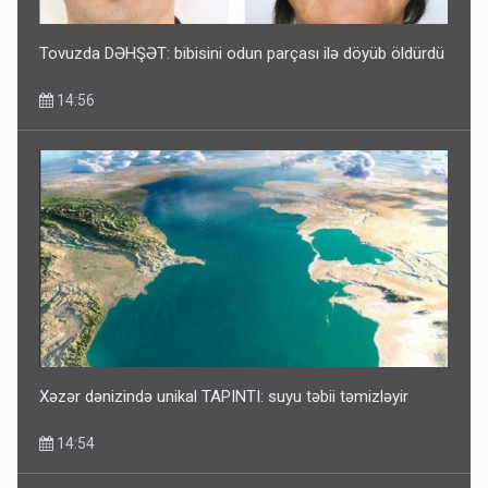
Tovuzda DƏHŞƏT: bibisini odun parçası ilə döyüb öldürdü
14:56
Xəzər dənizində unikal TAPINTI: suyu təbii təmizləyir
14:54