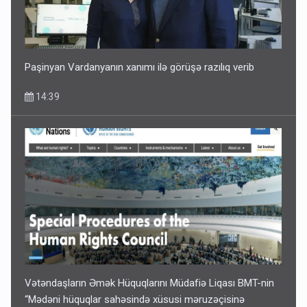
Paşinyan Vardanyanın xanımı ilə görüşə razılıq verib
14:39
Vətəndaşların Əmək Hüquqlarını Müdafiə Liqası BMT-nin
“Mədəni hüquqlar sahəsində xüsusi məruzəçisinə