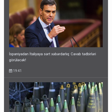
Geri çağırılan səfir Abel Məhərrəmovun oğludur - DOSYE
14:07
İspaniyadan İtaliyaya sərt xəbərdarlıq: Cavab tədbirləri
görüləcək!
19:41
Media və Yayım Şurasına əlavə hüquq və vəzifələr verilib