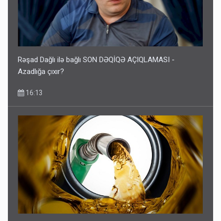
Rəşad Dağlı ilə bağlı SON DƏQİQƏ AÇIQLAMASI -
Azadlığa çıxır?
16:13