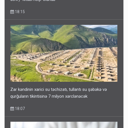
18:15
Zar kəndinin xarici su təchizatı, tullantı su şəbəkə və
qurğuların tikintisinə 7 milyon xərclənəcək
18:07