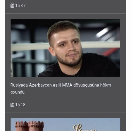
15:37
Rusiyada Azərbaycan əsilli MMA döyüşçüsünə hökm
oxundu
15:18