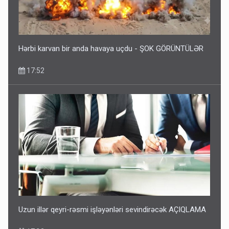
Hərbi karvan bir anda havaya uçdu - ŞOK GÖRÜNTÜLƏR
17:52
Uzun illər qeyri-rəsmi işləyənləri sevindirəcək AÇIQLAMA