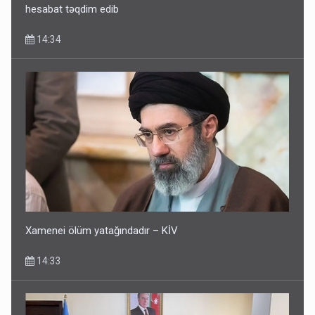
hesabat təqdim edib
14:34
Xamenei ölüm yatağındadır – KİV
14:33