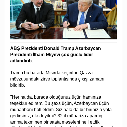
ABŞ Prezidenti Donald Tramp Azərbaycan
Prezidenti İlham Əliyevi çox güclü lider
adlandırıb.
Tramp bu barədə Misirdə keçirilən Qəzza
mövzusundakı zirvə toplantısında çıxışı zamanı
bildirib.
"Hər halda, burada olduğunuz üçün hamınıza
təşəkkür edirəm. Bu şəxs üçün, Azərbaycan üçün
müharibəni həll etdim. Siz hələ də bir-birinizlə yola
gedirsiniz, elə deyilmi? 32 il mübarizə apardıq,
amma təxminən bir saata məsələni həll etdik,