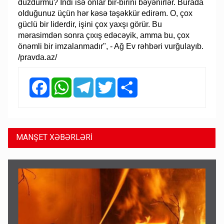
düzdürmü? İndi isə onlar bir-birini bəyənirlər. Burada
olduğunuz üçün hər kəsə təşəkkür edirəm. O, çox
güclü bir liderdir, işini çox yaxşı görür. Bu
mərasimdən sonra çıxış edəcəyik, amma bu, çox
önəmli bir imzalanmadır", - Ağ Ev rəhbəri vurğulayıb.
/pravda.az/
Facebook
WhatsApp
Telegram
Twitter
Share
MANŞET XƏBƏRLƏRİ