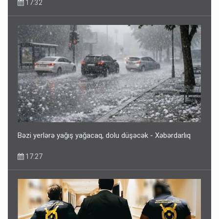
17:32
Bəzi yerlərə yağış yağacaq, dolu düşəcək - Xəbərdarlıq
17:27