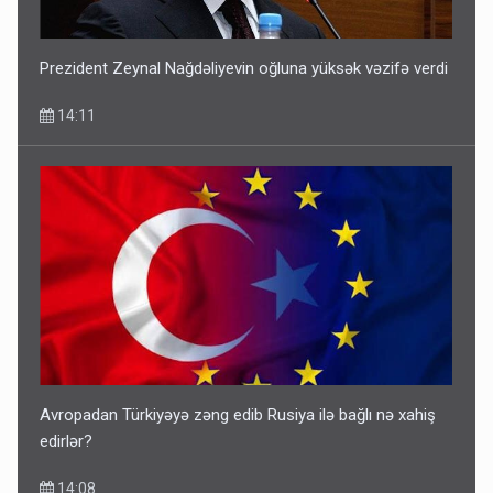
Prezident Zeynal Nağdəliyevin oğluna yüksək vəzifə verdi
14:11
Avropadan Türkiyəyə zəng edib Rusiya ilə bağlı nə xahiş
edirlər?
14:08