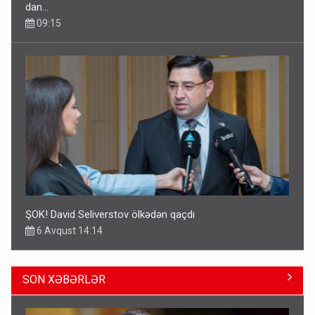
dan…
09:15
ŞOK! David Seliverstov ölkədən qaçdı
6 Avqust 14:14
SON XƏBƏRLƏR