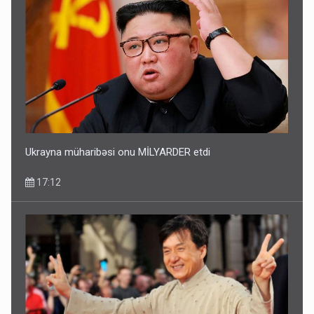
Ukrayna müharibəsi onu MİLYARDER etdi
17:12