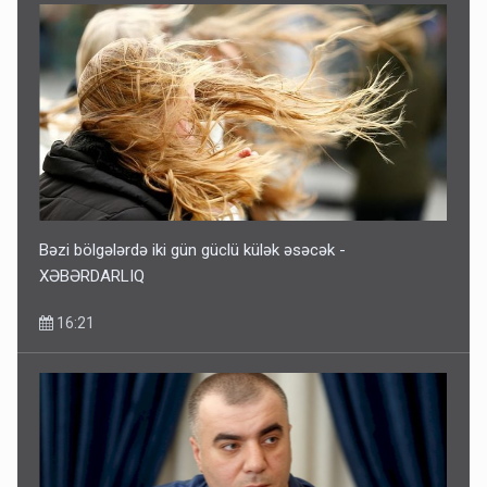
Bəzi bölgələrdə iki gün güclü külək əsəcək -
XƏBƏRDARLIQ
16:21