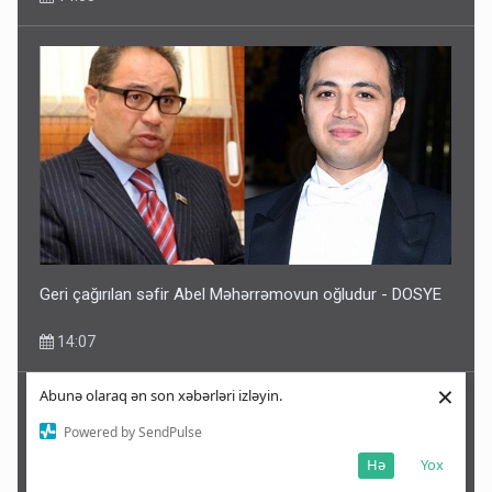
Geri çağırılan səfir Abel Məhərrəmovun oğludur - DOSYE
14:07
×
Abunə olaraq ən son xəbərləri izləyin.
Powered by SendPulse
Hə
Yox