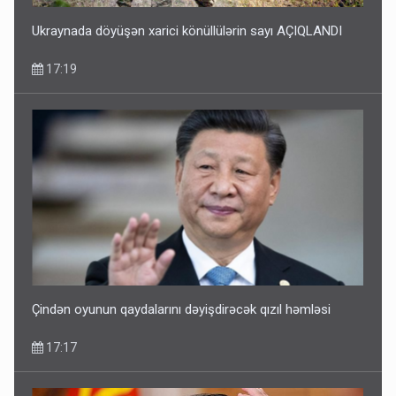
Ukraynada döyüşən xarici könüllülərin sayı AÇIQLANDI
17:19
Çindən oyunun qaydalarını dəyişdirəcək qızıl həmləsi
17:17