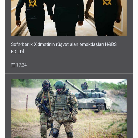
Səfərbərlik Xidmətinin rüşvət alan əməkdaşları HƏBS
EDİLDİ
17:24