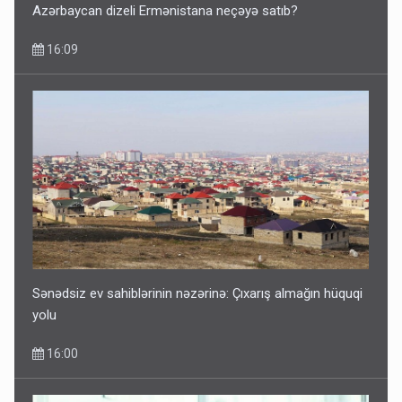
Azərbaycan dizeli Ermənistana neçəyə satıb?
16:09
Sənədsiz ev sahiblərinin nəzərinə: Çıxarış almağın hüquqi
yolu
16:00