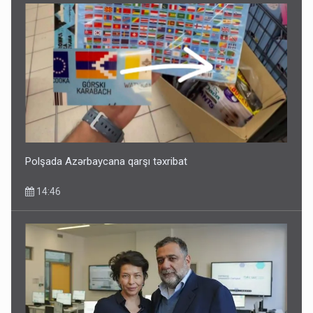
Polşada Azərbaycana qarşı təxribat
14:46