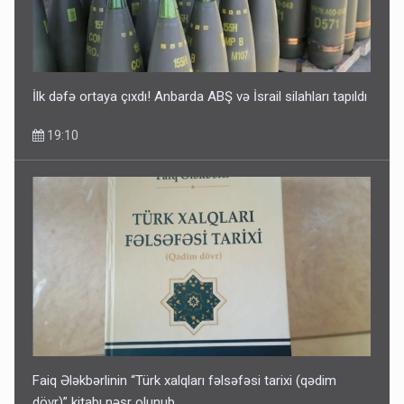
13:24
İlk dəfə ortaya çıxdı! Anbarda ABŞ və İsrail silahları tapıldı
19:10
Kartdan karta istədiyiniz qədər köçürmə edə bilərsiniz -
VİDEO
11:06
Faiq Ələkbərlinin “Türk xalqları fəlsəfəsi tarixi (qədim
dövr)” kitabı nəşr olunub