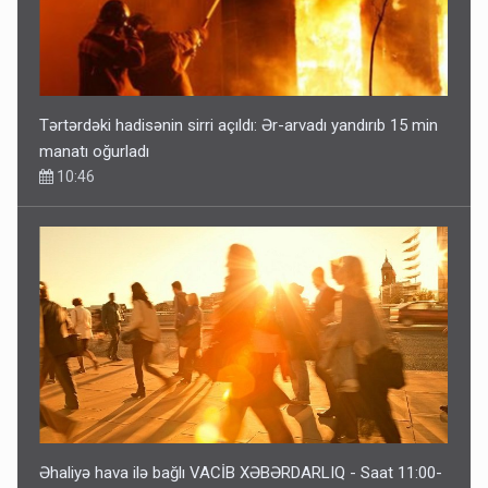
Tərtərdəki hadisənin sirri açıldı: Ər-arvadı yandırıb 15 min
manatı oğurladı
10:46
Əhaliyə hava ilə bağlı VACİB XƏBƏRDARLIQ - Saat 11:00-