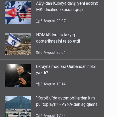
ABŞ-dan Kubaya qarşı yeni addım:
MKİ daxilində xüsusi qrup
6 Avqust 20:07
HƏMAS İsrailə təzyiq
göstərilməsini tələb etdi
6 Avqust 20:04
Ukrayna mediası Qurbandan nələr
yazdı?
6 Avqust 18:14
"Koroğlu"da avtomobillərdən kim
pul toplayır? - AYNA-dan açıqlama
6 Avqust 17:55