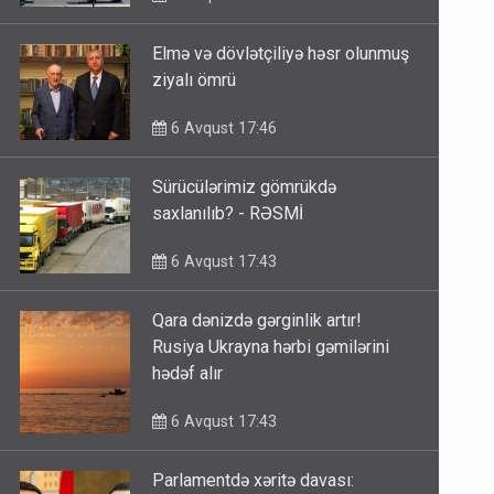
Elmə və dövlətçiliyə həsr olunmuş
ziyalı ömrü
6 Avqust 17:46
Sürücülərimiz gömrükdə
saxlanılıb? - RƏSMİ
6 Avqust 17:43
Qara dənizdə gərginlik artır!
Rusiya Ukrayna hərbi gəmilərini
hədəf alır
6 Avqust 17:43
Parlamentdə xəritə davası: