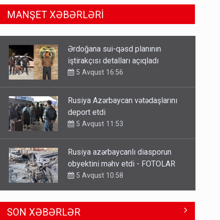
MANŞET XƏBƏRLƏRİ
Rusiya Azərbaycan vətədaşlarını
deport etdi
5 Avqust 11:53
Rusiya azərbaycanlı diasporun
obyektini məhv etdi - FOTOLAR
5 Avqust 10:58
Bu tarixdən HAVALAR DƏYİŞİR -
İSTİLƏR BİTİR
4 Avqust 22:04
ŞOK! David Seliverstov ölkədən
SON XƏBƏRLƏR
qaçdı