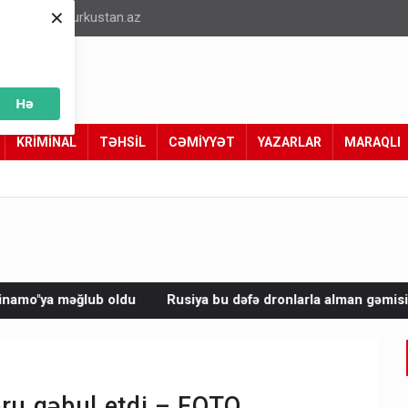
×
info@turkustan.az
Hə
KRİMİNAL
TƏHSİL
CƏMİYYƏT
YAZARLAR
MARAQLI
 bu dəfə dronlarla alman gəmisini vurdu
Avropada 25 mindən
oru qəbul etdi – FOTO