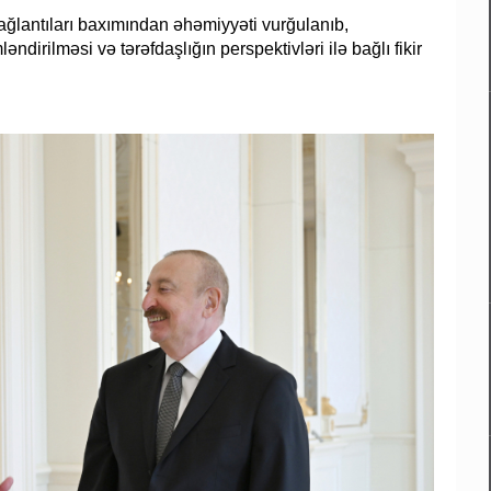
ğlantıları baxımından əhəmiyyəti vurğulanıb,
rilməsi və tərəfdaşlığın perspektivləri ilə bağlı fikir