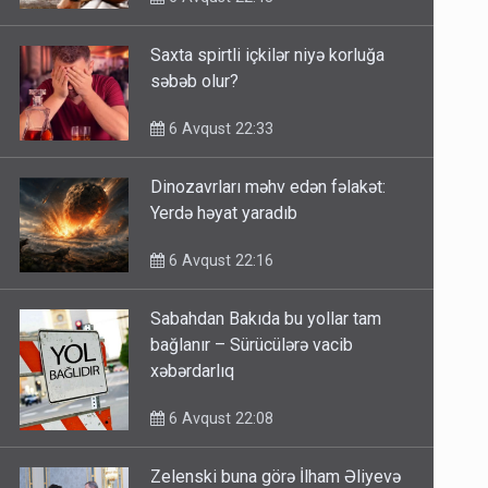
Saxta spirtli içkilər niyə korluğa
səbəb olur?
6 Avqust 22:33
Dinozavrları məhv edən fəlakət:
Yerdə həyat yaradıb
6 Avqust 22:16
Sabahdan Bakıda bu yollar tam
bağlanır – Sürücülərə vacib
xəbərdarlıq
6 Avqust 22:08
Zelenski buna görə İlham Əliyevə