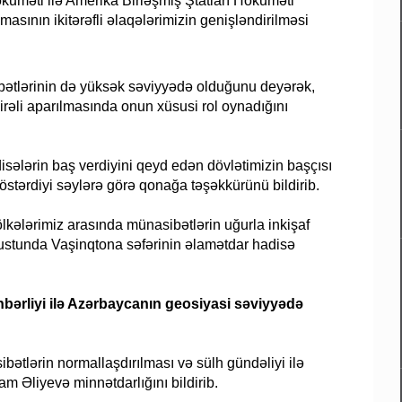
uməti ilə Amerika Birləşmiş Ştatları Hökuməti
masının ikitərəfli əlaqələrimizin genişləndirilməsi
bətlərinin də yüksək səviyyədə olduğunu deyərək,
rəli aparılmasında onun xüsusi rol oynadığını
isələrin baş verdiyini qeyd edən dövlətimizin başçısı
stərdiyi səylərə görə qonağa təşəkkürünü bildirib.
kələrimiz arasında münasibətlərin uğurla inkişaf
vqustunda Vaşinqtona səfərinin əlamətdar hadisə
bərliyi ilə Azərbaycanın geosiyasi səviyyədə
tlərin normallaşdırılması və sülh gündəliyi ilə
am Əliyevə minnətdarlığını bildirib.