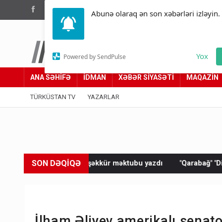
(012) 449 94 05
Abunə olaraq ən son xəbərləri izləyin.
Türküstan.az
Yox
Powered by SendPulse
Adımız yolumuzdur
ANA SƏHİFƏ
İDMAN
XƏBƏR SİYASƏTİ
MAQAZİN
TÜRKÜSTAN TV
YAZARLAR
SON DƏQİQƏ
 məktubu yazdı
"Qarabağ" "Dinamo"ya məğlub oldu
Rusiya
İlham Əliyev amerikalı senat