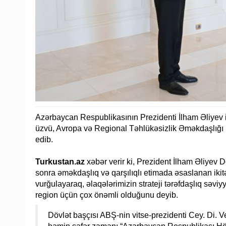
Azərbaycan Respublikasının Prezidenti İlham Əliyev 
üzvü, Avropa və Regional Təhlükəsizlik Əməkdaşlığı ü
edib.
Turkustan.az
xəbər verir ki, Prezident İlham Əliyev
sonra əməkdaşlıq və qarşılıqlı etimada əsaslanan ikitər
vurğulayaraq, əlaqələrimizin strateji tərəfdaşlıq səvi
region üçün çox önəmli olduğunu deyib.
Dövlət başçısı ABŞ-nin vitse-prezidenti Cey. Di. 