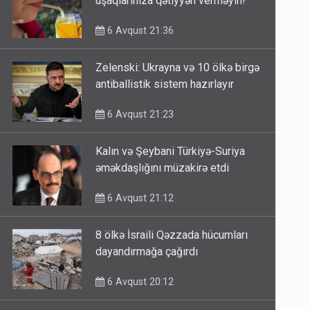
uşaqlarınıza qətiyyən verməyin!
6 Avqust 21:36
Zelenski: Ukrayna və 10 ölkə birgə
antiballistik sistem hazırlayır
6 Avqust 21:23
Kalın və Şeybani Türkiyə-Suriya
əməkdaşlığını müzakirə etdi
6 Avqust 21:12
8 ölkə İsraili Qəzzada hücumları
dayandırmağa çağırdı
6 Avqust 20:12