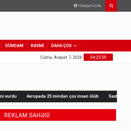
Haqqımızda
GÜNDƏM
RƏSMİ
DAHA ÇOX
Cümə, Avqust 7, 2026
04:26:02
 çox insan ölüb
Saxta spirtli içkilər niyə korluğa səbəb olur?
REKLAM SAHƏSİ