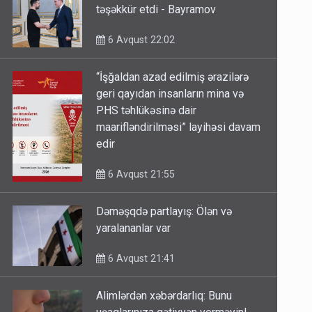
təşəkkür etdi - Bayramov
6 Avqust 22:02
“İşğaldan azad edilmiş ərazilərə
geri qayıdan insanların mina və
PHS təhlükəsinə dair
maarifləndirilməsi” layihəsi davam
edir
6 Avqust 21:55
Dəməşqdə partlayış: Ölən və
yaralananlar var
6 Avqust 21:41
Alimlərdən xəbərdarlıq: Bunu