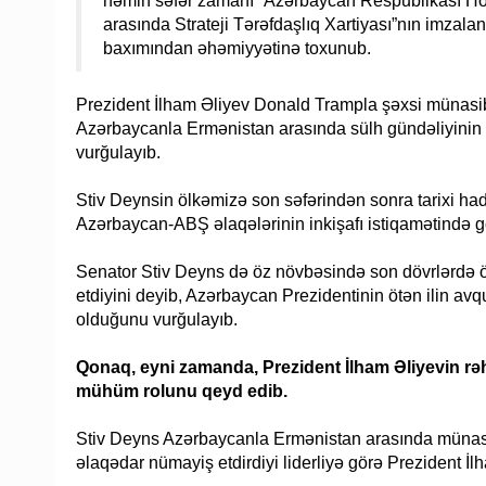
həmin səfər zamanı “Azərbaycan Respublikası Hök
arasında Strateji Tərəfdaşlıq Xartiyası”nın imzalan
baxımından əhəmiyyətinə toxunub.
Prezident İlham Əliyev Donald Trampla şəxsi münasi
Azərbaycanla Ermənistan arasında sülh gündəliyinin i
vurğulayıb.
Stiv Deynsin ölkəmizə son səfərindən sonra tarixi had
Azərbaycan-ABŞ əlaqələrinin inkişafı istiqamətində gö
Senator Stiv Deyns də öz növbəsində son dövrlərdə öl
etdiyini deyib, Azərbaycan Prezidentinin ötən ilin a
olduğunu vurğulayıb.
Qonaq, eyni zamanda, Prezident İlham Əliyevin rəh
mühüm rolunu qeyd edib.
Stiv Deyns Azərbaycanla Ermənistan arasında münasibə
əlaqədar nümayiş etdirdiyi liderliyə görə Prezident İlh