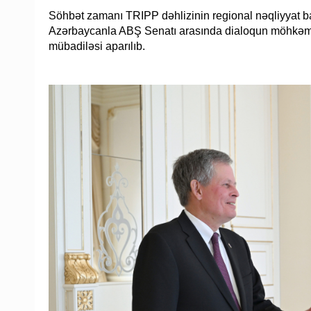
Söhbət zamanı TRIPP dəhlizinin regional nəqliyyat ba
Azərbaycanla ABŞ Senatı arasında dialoqun möhkəmləndi
mübadiləsi aparılıb.