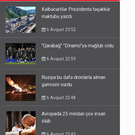
6 Avqust 14:14
Kəlbəcərlilər Prezidentə təşəkkür
məktubu yazdı
Bu ölkələrə şəxsiyyət vəsiqəsi ilə
gedə biləcəksiniz - SİYAHI
6 Avqust 23:52
6 Avqust 10:53
"Qarabağ" "Dinamo"ya məğlub oldu
Ərdoğana sui-qəsd planının
6 Avqust 22:59
iştirakçısı detalları açıqladı
5 Avqust 16:56
Rusiya bu dəfə dronlarla alman
gəmisini vurdu
6 Avqust 22:48
Avropada 25 mindən çox insan
ölüb
6 Avqust 22:43