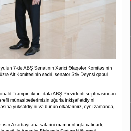
iyulun 7-də ABŞ Senatının Xarici Əlaqələr Komitəsinin
zrə Alt Komitəsinin sədri, senator Stiv Deynsi qəbul
 Donald Trampın ikinci dəfə ABŞ Prezidenti seçilməsindən
əfli münasibətlərimizin uğurla inkişaf etdiyini
yyəsinə yüksəldiyini və bunun ölkələrimiz, eyni zamanda,
Vensin Azərbaycana səfərini məmnunluqla xatırladı,