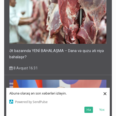
Ət bazarında YENİ BAHALAŞMA – Dana və quzu əti niyə
bahalaşır?
8 Avqust 16:31
×
Abunə olaraq ən son xəbərləri izləyin.
Powered by SendPulse
Hə
Yox