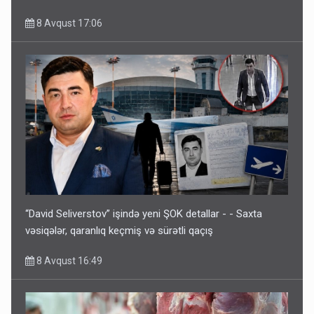
8 Avqust 17:06
“David Seliverstov” işində yeni ŞOK detallar - - Saxta
vəsiqələr, qaranlıq keçmiş və sürətli qaçış
8 Avqust 16:49