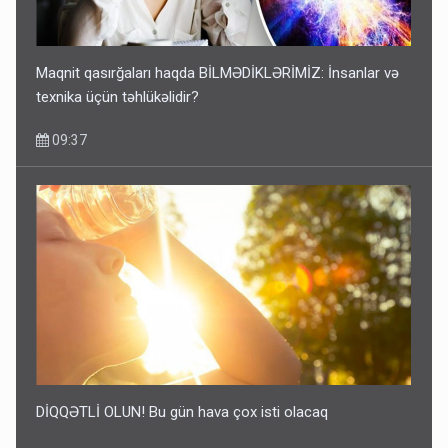
Maqnit qasırğaları haqda BİLMƏDİKLƏRİMİZ: İnsanlar və
texnika üçün təhlükəlidir?
09:37
DİQQƏTLİ OLUN! Bu gün hava çox isti olacaq