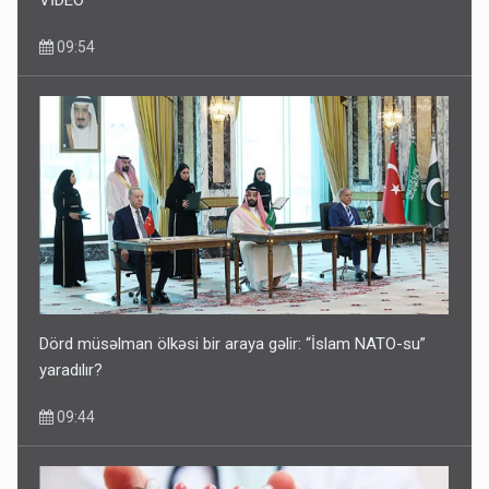
09:54
Dörd müsəlman ölkəsi bir araya gəlir: “İslam NATO-su”
yaradılır?
09:44