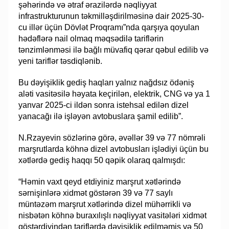
şəhərində və ətraf ərazilərdə nəqliyyat
infrastrukturunun təkmilləşdirilməsinə dair 2025-30-
cu illər üçün Dövlət Proqramı”nda qarşıya qoyulan
hədəflərə nail olmaq məqsədilə tariflərin
tənzimlənməsi ilə bağlı müvafiq qərar qəbul edilib və
yeni tariflər təsdiqlənib.
Bu dəyişiklik gediş haqları yalnız nağdsız ödəniş
aləti vasitəsilə həyata keçirilən, elektrik, CNG və ya 1
yanvar 2025-ci ildən sonra istehsal edilən dizel
yanacağı ilə işləyən avtobuslara şamil edilib”.
N.Rzayevin sözlərinə görə, əvəllər 39 və 77 nömrəli
marşrutlarda köhnə dizel avtobusları işlədiyi üçün bu
xətlərdə gediş haqqı 50 qəpik olaraq qalmışdı:
“Həmin vaxt qeyd etdiyiniz marşrut xətlərində
sərnişinlərə xidmət göstərən 39 və 77 saylı
müntəzəm marşrut xətlərində dizel mühərrikli və
nisbətən köhnə buraxılışlı nəqliyyat vasitələri xidmət
göstərdiyindən tariflərdə dəyişiklik edilməmiş və 50