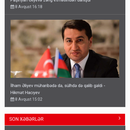
8 Avqust 16:18
İlham Əliyev müharibədə də, sülhdə də qalib gəldi -
Hikmət Hacıyev
8 Avqust 15:02
SON XƏBƏRLƏR