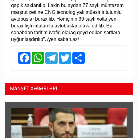
qəpik saxlanılıb. Lakin bu aydan 77 saylı müntəzəm
marşrut xəttinə CNG texnologiyalı müasir iritutumlu
avtobuslar buraxılıb. Həmçinin 39 saylı xəttə yeni
buraxılışlı iritutumlu avtobuslar əlavə edilib. Bu
səbəbdən tarif müvafiq olaraq qeyd edilən şərtlərə
uyğunlaşdırılıb”. /yenisabah.az/
Facebook
WhatsApp
Telegram
Twitter
Share
MANŞET XƏBƏRLƏRİ