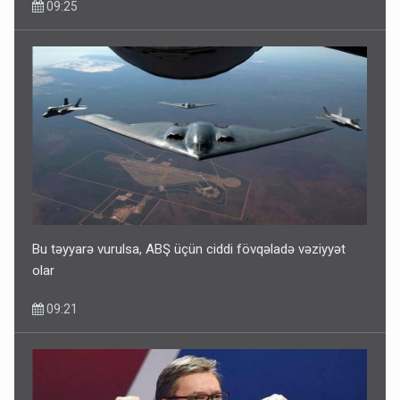
09:25
Bu təyyarə vurulsa, ABŞ üçün ciddi fövqəladə vəziyyət
olar
09:21