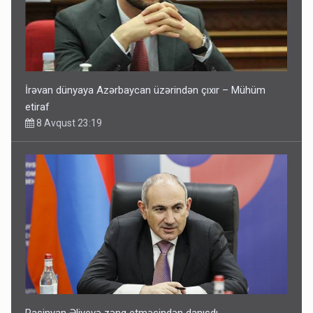
İrəvan dünyaya Azərbaycan üzərindən çıxır – Mühüm
etiraf
8 Avqust 23:19
Paşinyan Əliyevə zəng etməsindən danışdı