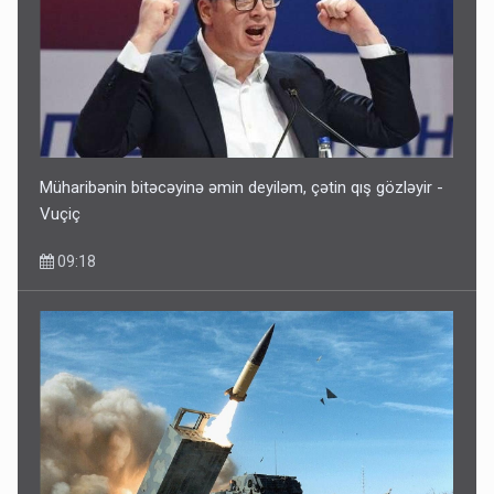
Müharibənin bitəcəyinə əmin deyiləm, çətin qış gözləyir -
Vuçiç
09:18