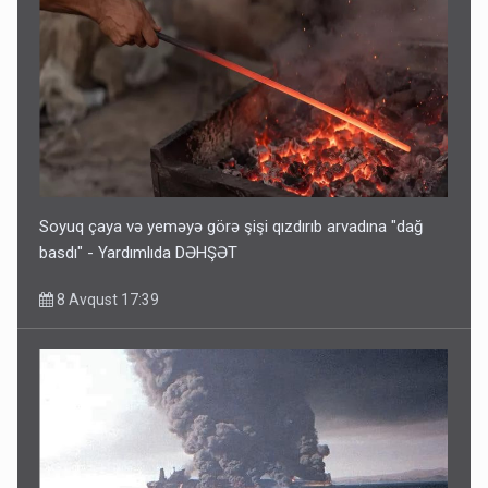
Soyuq çaya və yeməyə görə şişi qızdırıb arvadına "dağ
basdı" - Yardımlıda DƏHŞƏT
8 Avqust 17:39