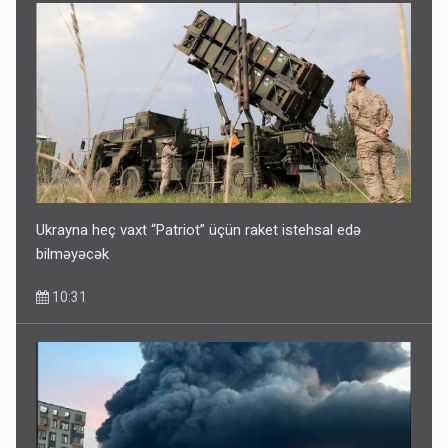
“Təlimdə idim, gəlib gördüm ki, evimi vurub dağıdırlar” -
VİDEO
09:54
Ukrayna heç vaxt “Patriot” üçün raket istehsal edə
bilməyəcək
10:31