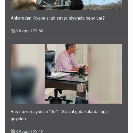
Ankaradan Kiyevə silah satışı: siyahıda nələr var?
8 Avqust 23:56
Baş nazirin ayaqları “itdi” - Sosial şəbəkələrdə lağa
qoyuldu
8 Avqust 23:42