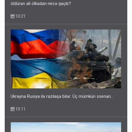
öldürən əli ölkədən necə qaçıb?
10:21
Ukrayna Rusiya ilə razılaşa bilər: Üç mümkün ssenari...
10:11