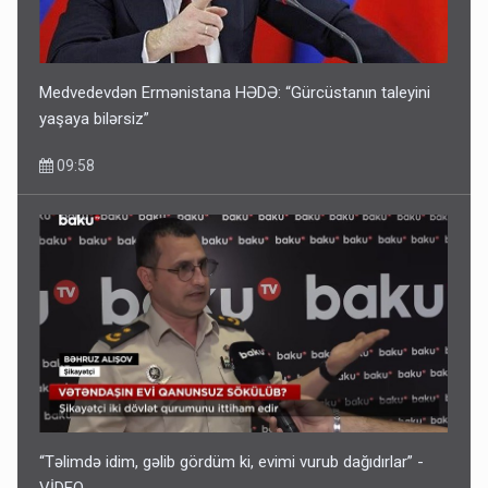
Medvedevdən Ermənistana HƏDƏ: “Gürcüstanın taleyini
yaşaya bilərsiz”
09:58
“Təlimdə idim, gəlib gördüm ki, evimi vurub dağıdırlar” -
VİDEO