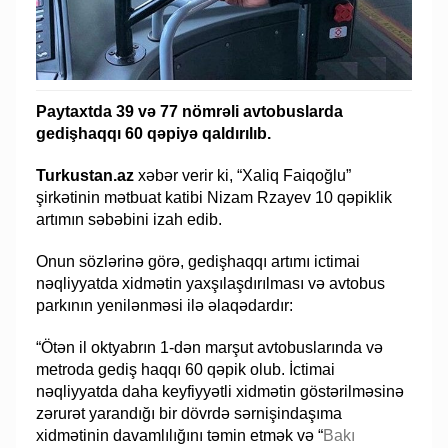
Paytaxtda 39 və 77 nömrəli avtobuslarda
gedişhaqqı 60 qəpiyə qaldırılıb.
Turkustan.az
xəbər verir ki, “Xaliq Faiqoğlu”
şirkətinin mətbuat katibi Nizam Rzayev 10 qəpiklik
artımın səbəbini izah edib.
Onun sözlərinə görə, gedişhaqqı artımı ictimai
nəqliyyatda xidmətin yaxşılaşdırılması və avtobus
parkının yenilənməsi ilə əlaqədardır:
“Ötən il oktyabrın 1-dən marşut avtobuslarında və
metroda gediş haqqı 60 qəpik olub. İctimai
nəqliyyatda daha keyfiyyətli xidmətin göstərilməsinə
zərurət yarandığı bir dövrdə sərnişindaşıma
xidmətinin davamlılığını təmin etmək və “
Bakı