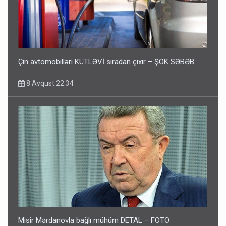
Çin avtomobilləri KÜTLƏVİ sıradan çıxır – ŞOK SƏBƏB
8 Avqust 22:34
Misir Mərdanovla bağlı mühüm DETAL – FOTO