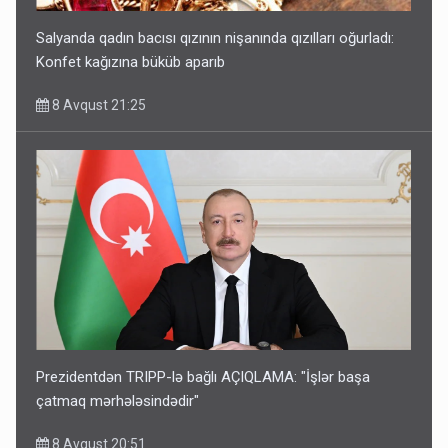
Salyanda qadın bacısı qızının nişanında qızılları oğurladı:
Konfet kağızına büküb aparıb
8 Avqust 21:25
Prezidentdən TRIPP-lə bağlı AÇIQLAMA: "İşlər başa
çatmaq mərhələsindədir"
8 Avqust 20:51