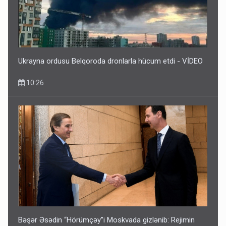
DİQQƏTLİ OLUN! Bu gün hava çox isti olacaq
09:25
Ukrayna ordusu Belqoroda dronlarla hücum etdi - VİDEO
10:26
Azərbaycan bundan hər il 3 milyard dollar qazanacaq
8 Avqust 23:33
Bəşər Əsədin “Hörümçəy”i Moskvada gizlənib: Rejimin