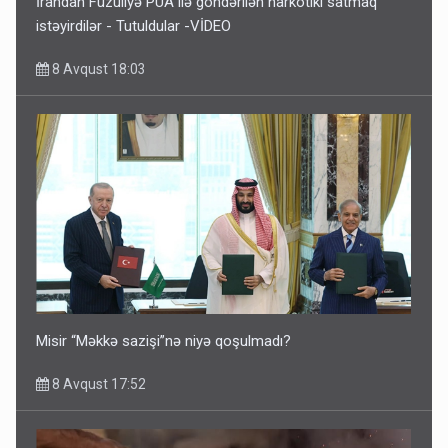
İrandan Füzuliyə PUA ilə göndərilən narkotiki satmaq
istəyirdilər - Tutuldular -VİDEO
8 Avqust 18:03
Misir “Məkkə sazişi”nə niyə qoşulmadı?
8 Avqust 17:52