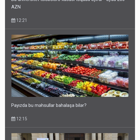
AZN
12:21
Payızda bu məhsullar bahalaşa bilər?
12:15