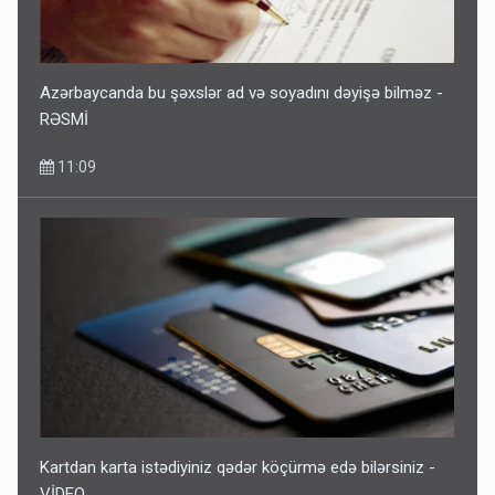
Azərbaycanda bu şəxslər ad və soyadını dəyişə bilməz -
RƏSMİ
11:09
Kartdan karta istədiyiniz qədər köçürmə edə bilərsiniz -
VİDEO