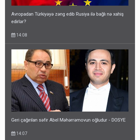
Avropadan Türkiyəyə zəng edib Rusiya ilə bağlı nə xahiş
edirlər?
14:08
Geri çağırılan səfir Abel Məhərrəmovun oğludur - DOSYE
14:07