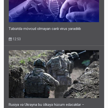
Təbiətdə mövcud olmayan canlı virus yaradılıb
12:53
Rusiya və Ukrayna bu ölkəyə hücum edəcəklər –