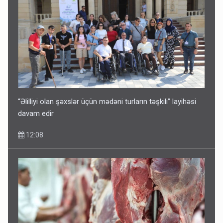
“Əlilliyi olan şəxslər üçün mədəni turların təşkili” layihəsi
davam edir
12:08