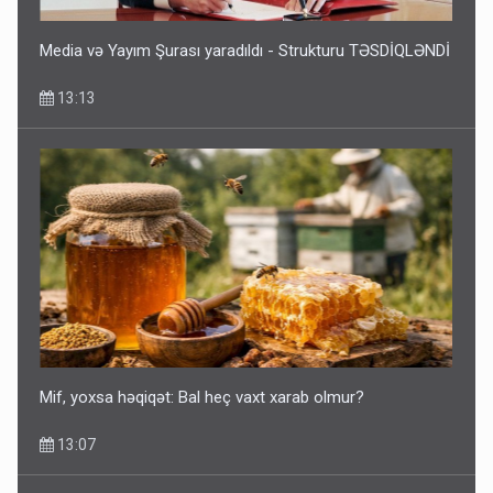
Media və Yayım Şurası yaradıldı - Strukturu TƏSDİQLƏNDİ
13:13
Mif, yoxsa həqiqət: Bal heç vaxt xarab olmur?
13:07