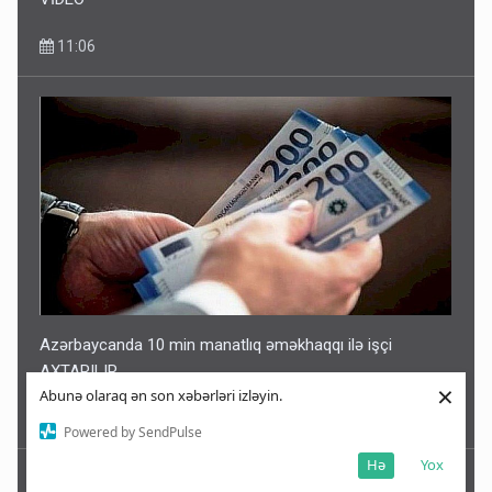
11:06
Azərbaycanda 10 min manatlıq əməkhaqqı ilə işçi
AXTARILIR
×
Abunə olaraq ən son xəbərləri izləyin.
10:54
Powered by SendPulse
Hə
Yox