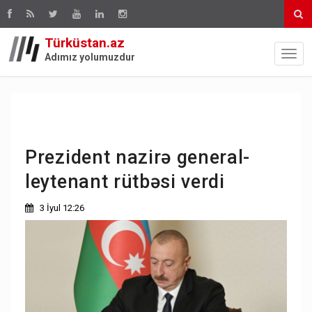
Türküstan.az
Adımız yolumuzdur
Prezident nazirə general-
leytenant rütbəsi verdi
3 İyul 12:26