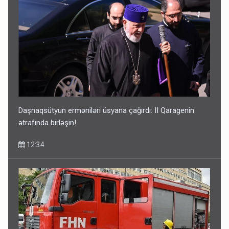
Daşnaqsütyun erməniləri üsyana çağırdı: II Qaragenin
ətrafında birləşin!
12:34