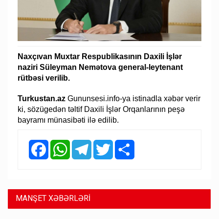
Naxçıvan Muxtar Respublikasının Daxili İşlər
naziri Süleyman Nemətova general-leytenant
rütbəsi verilib.
Turkustan.az
Gununsesi.info-ya istinadla xəbər verir
ki, sözügedən təltif Daxili İşlər Orqanlarının peşə
bayramı münasibəti ilə edilib.
Facebook
WhatsApp
Telegram
Twitter
Share
MANŞET XƏBƏRLƏRİ