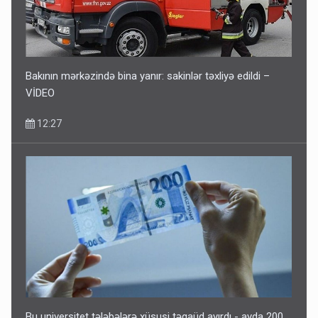
Bakının mərkəzində bina yanır: sakinlər təxliyə edildi –
VİDEO
12:27
Bu universitet tələbələrə xüsusi təqaüd ayırdı - ayda 200