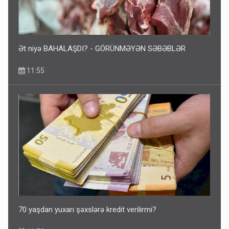
Ət niyə BAHALAŞDI? - GÖRÜNMƏYƏN SƏBƏBLƏR
11:55
70 yaşdan yuxarı şəxslərə kredit verilirmi?