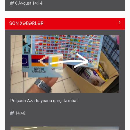
6 Avqust 14:14
SON XƏBƏRLƏR
Geri çağırılan səfir Abel Məhərrəmovun oğludur - DOSYE
14:07
Polşada Azərbaycana qarşı təxribat
14:46