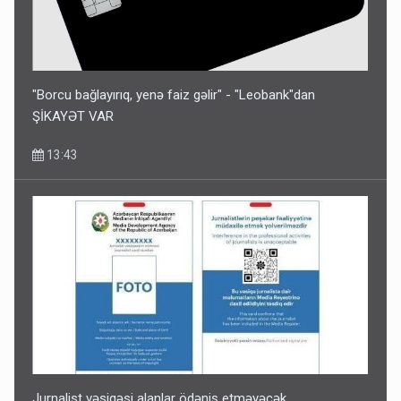
"Borcu bağlayırıq, yenə faiz gəlir" - "Leobank"dan
ŞİKAYƏT VAR
13:43
Jurnalist vəsiqəsi alanlar ödəniş etməyəcək