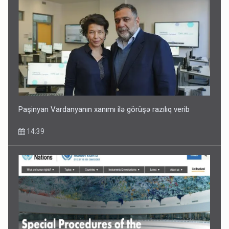
Media və Yayım Şurasına əlavə hüquq və vəzifələr verilib
13:24
Paşinyan Vardanyanın xanımı ilə görüşə razılıq verib
14:39
Kartdan karta istədiyiniz qədər köçürmə edə bilərsiniz -