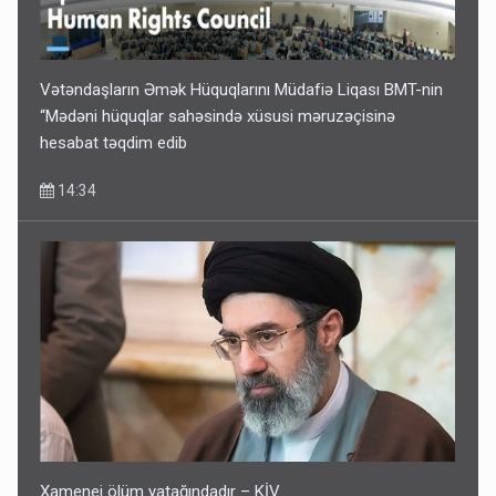
VİDEO
11:06
Vətəndaşların Əmək Hüquqlarını Müdafiə Liqası BMT-nin
“Mədəni hüquqlar sahəsində xüsusi məruzəçisinə
hesabat təqdim edib
14:34
Xamenei ölüm yatağındadır – KİV