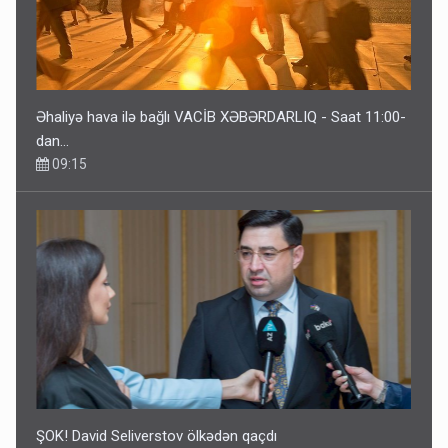
Əhaliyə hava ilə bağlı VACİB XƏBƏRDARLIQ - Saat 11:00-
dan…
09:15
ŞOK! David Seliverstov ölkədən qaçdı