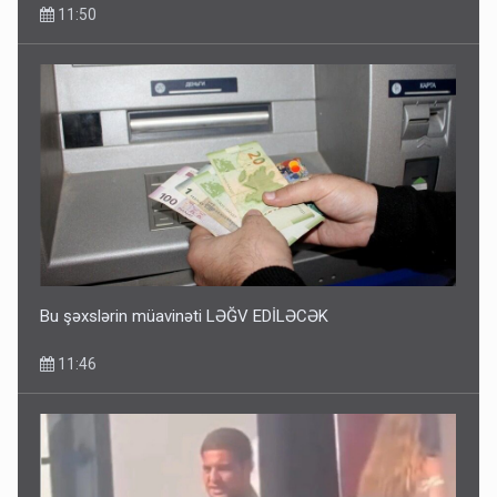
11:50
Bu şəxslərin müavinəti LƏĞV EDİLƏCƏK
11:46