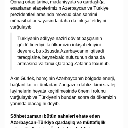
Qonaq ortaq tarixə, mədəniyyətə və qardaşlığa
əsaslanan əlaqələrimizin Azərbaycan və Türkiyə
prezidentləri arasında mövcud olan səmimi
münasibətlər sayəsində daha da inkişaf etdiyini
vurğulayıb.
Türkiyənin ədliyyə naziri dövlət başçısının
güclü liderliyi ilə ölkəmizin inkişaf etdiyini
deyərək, bu xüsusda Azərbaycanın iqtisadi
tərəqqisinə, beynəlxalq nüfuzunun daha da
artmasına və tarixi Qarabağ Zəfərinə toxunub.
Akın Gürlek, həmçinin Azərbaycanın bölgədə enerji,
bağlantılar, o cümlədən Zəngəzur dəhlizi kimi strateji
layihələrin həyata keçirilməsində önəmli rolunu
vurğulayıb və Türkiyənin bundan sonra da ölkəmizin
yanında olacağını deyib.
Söhbət zamanı bütün sahələri əhatə edən
Azərbaycan-Türkiyə qardaşlıq və müttəfiqlik