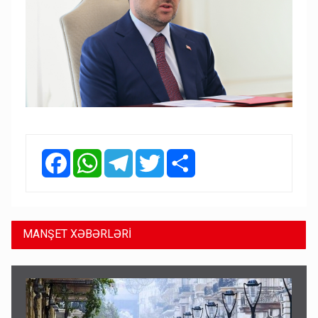
Facebook
WhatsApp
Telegram
Twitter
Share
MANŞET XƏBƏRLƏRİ