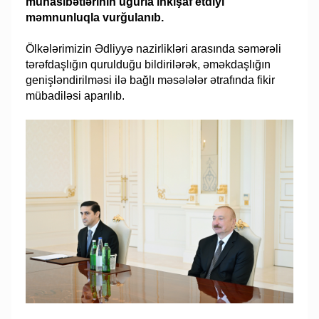
münasibətlərinin uğurla inkişaf etdiyi
məmnunluqla vurğulanıb.
Ölkələrimizin Ədliyyə nazirlikləri arasında səmərəli
tərəfdaşlığın qurulduğu bildirilərək, əməkdaşlığın
genişləndirilməsi ilə bağlı məsələlər ətrafında fikir
mübadiləsi aparılıb.