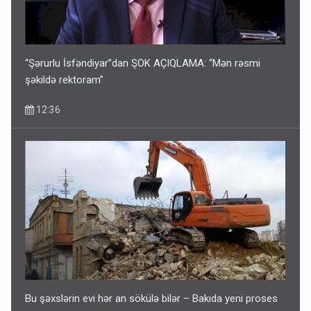
“Şərurlu İsfəndiyar”dan ŞOK AÇIQLAMA: “Mən rəsmi
şəkildə rektoram”
12:36
Bu şəxslərin evi hər an sökülə bilər – Bakıda yeni proses