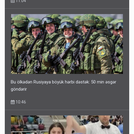
11:04
Bu ölkədən Rusiyaya böyük hərbi dəstək: 50 min əsgər
göndərir
10:46