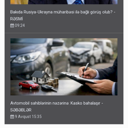
Bakıda Rusiya-Ukrayna müharibəsi ilə bağlı görüş olub? -
RƏSMİ
09:24
Avtomobil sahiblərinin nəzərinə: Kasko bahalaşır -
SƏBƏBLƏR
9 Avqust 15:35