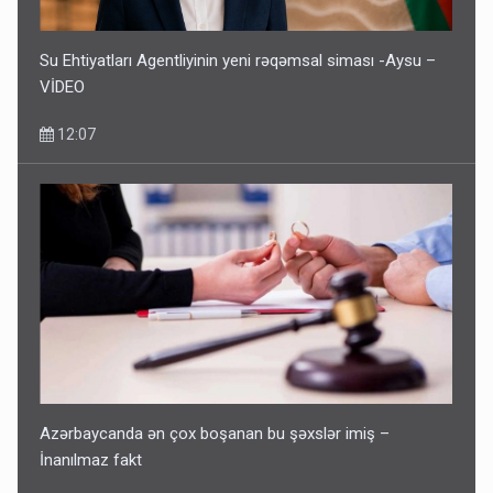
Su Ehtiyatları Agentliyinin yeni rəqəmsal siması -Aysu –
VİDEO
12:07
Azərbaycanda ən çox boşanan bu şəxslər imiş –
İnanılmaz fakt