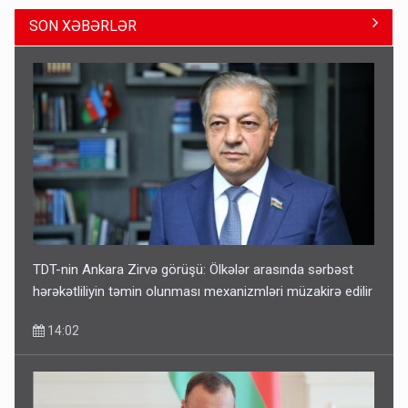
SON XƏBƏRLƏR
Bu şəxslərin müavinəti LƏĞV EDİLƏCƏK
11:46
TDT-nin Ankara Zirvə görüşü: Ölkələr arasında sərbəst
hərəkətliliyin təmin olunması mexanizmləri müzakirə edilir
14:02