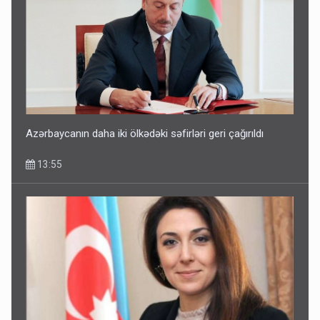
Corab satdığı deyilən qazi ilə bağlı - Daha bir açıqlama
11:40
Azərbaycanın daha iki ölkədəki səfirləri geri çağırıldı
13:55
Bakıdakı “yəhudi”nin qurbanları - Sensasion adlar
10:13