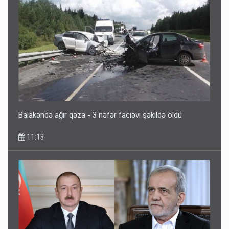
Balakəndə ağır qəza - 3 nəfər faciəvi şəkildə öldü
11:13