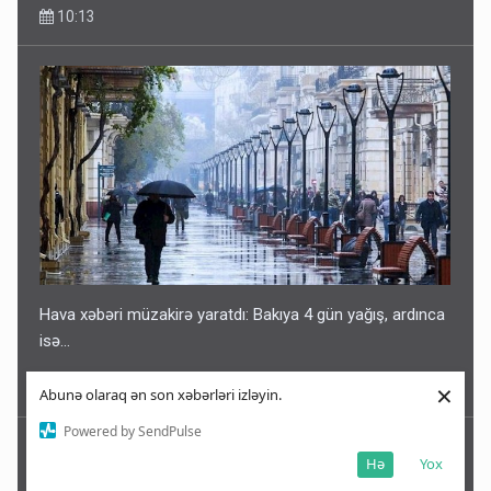
10:13
Hava xəbəri müzakirə yaratdı: Bakıya 4 gün yağış, ardınca
isə…
×
09:57
Abunə olaraq ən son xəbərləri izləyin.
Powered by SendPulse
Hə
Yox