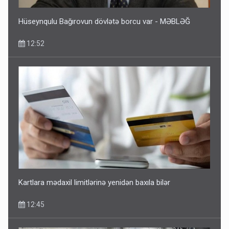
Hüseynqulu Bağırovun dövlətə borcu var - MƏBLƏĞ
12:52
Kartlara mədaxil limitlərinə yenidən baxıla bilər
12:45