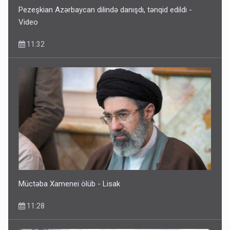
Pezeşkian Azərbaycan dilində danışdı, tənqid edildi -
Video
11:32
Müctəba Xamenei ölüb - Lisak
11:28