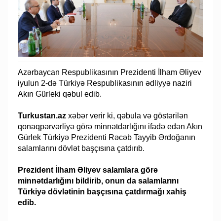
Azərbaycan Respublikasının Prezidenti İlham Əliyev
iyulun 2-də Türkiyə Respublikasının ədliyyə naziri
Akın Gürleki qəbul edib.
Turkustan.az
xəbər verir ki, qəbula və göstərilən
qonaqpərvərliyə görə minnətdarlığını ifadə edən Akın
Gürlek Türkiyə Prezidenti Rəcəb Tayyib Ərdoğanın
salamlarını dövlət başçısına çatdırıb.
Prezident İlham Əliyev salamlara görə
minnətdarlığını bildirib, onun da salamlarını
Türkiyə dövlətinin başçısına çatdırmağı xahiş
edib.