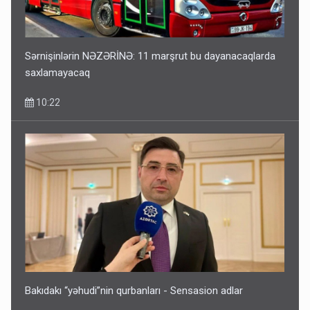
Sərnişinlərin NƏZƏRİNƏ: 11 marşrut bu dayanacaqlarda
saxlamayacaq
10:22
Bakıdakı “yəhudi”nin qurbanları - Sensasion adlar