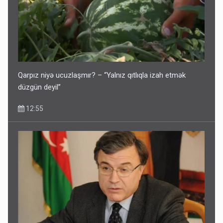
Qarpız niyə ucuzlaşmır? – “Yalnız qıtlıqla izah etmək
düzgün deyil”
12:55