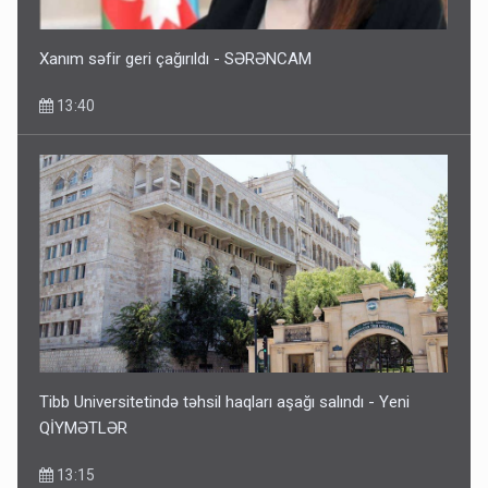
Xanım səfir geri çağırıldı - SƏRƏNCAM
13:40
Tibb Universitetində təhsil haqları aşağı salındı - Yeni
QİYMƏTLƏR
13:15