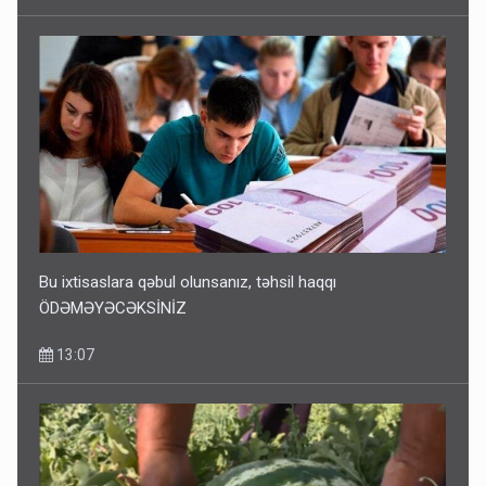
Bu ixtisaslara qəbul olunsanız, təhsil haqqı
ÖDƏMƏYƏCƏKSİNİZ
13:07