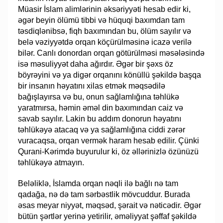
Müasir İslam alimlərinin əksəriyyəti hesab edir ki,
əgər beyin ölümü tibbi və hüquqi baxımdan tam
təsdiqlənibsə, fiqh baxımından bu, ölüm sayılır və
belə vəziyyətdə orqan köçürülməsinə icazə verilə
bilər. Canlı donordan orqan götürülməsi məsələsində
isə məsuliyyət daha ağırdır. Əgər bir şəxs öz
böyrəyini və ya digər orqanını könüllü şəkildə başqa
bir insanın həyatını xilas etmək məqsədilə
bağışlayırsa və bu, onun sağlamlığına təhlükə
yaratmırsa, həmin əməl din baxımından caiz və
savab sayılır. Lakin bu addım donorun həyatını
təhlükəyə atacaq və ya sağlamlığına ciddi zərər
vuracaqsa, orqan vermək haram hesab edilir. Çünki
Qurani-Kərimdə buyurulur ki, öz əllərinizlə özünüzü
təhlükəyə atmayın.
Beləliklə, İslamda orqan nəqli ilə bağlı nə tam
qadağa, nə də tam sərbəstlik mövcuddur. Burada
əsas meyar niyyət, məqsəd, şərait və nəticədir. Əgər
bütün şərtlər yerinə yetirilir, əməliyyat şəffaf şəkildə