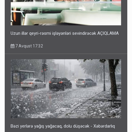
Uzun illər qeyri-rəsmi işləyənləri sevindirəcək AÇIQLAMA
7 Avqust 17:32
Bəzi yerlərə yağış yağacaq, dolu düşəcək - Xəbərdarlıq