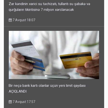
Zar kəndinin xarici su təchizatı, tullantı su şəbəkə və
qurğuların tikintisinə 7 milyon xərclənəcək
7 Avqust 18:07
Bir neçə bank kartı olanlar üçün yeni limit qaydası
AÇIQLANDI
7 Avqust 17:57