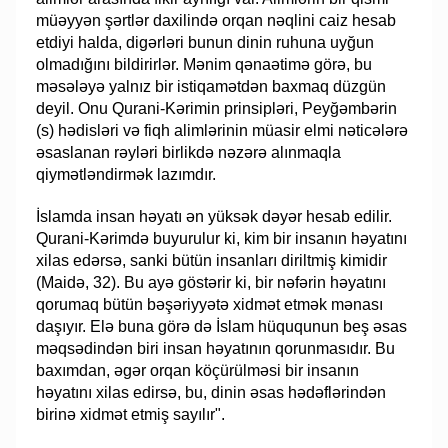
müəyyən şərtlər daxilində orqan nəqlini caiz hesab
etdiyi halda, digərləri bunun dinin ruhuna uyğun
olmadığını bildirirlər. Mənim qənaətimə görə, bu
məsələyə yalnız bir istiqamətdən baxmaq düzgün
deyil. Onu Qurani-Kərimin prinsipləri, Peyğəmbərin
(s) hədisləri və fiqh alimlərinin müasir elmi nəticələrə
əsaslanan rəyləri birlikdə nəzərə alınmaqla
qiymətləndirmək lazımdır.
İslamda insan həyatı ən yüksək dəyər hesab edilir.
Qurani-Kərimdə buyurulur ki, kim bir insanın həyatını
xilas edərsə, sanki bütün insanları diriltmiş kimidir
(Maidə, 32). Bu ayə göstərir ki, bir nəfərin həyatını
qorumaq bütün bəşəriyyətə xidmət etmək mənası
daşıyır. Elə buna görə də İslam hüququnun beş əsas
məqsədindən biri insan həyatının qorunmasıdır. Bu
baxımdan, əgər orqan köçürülməsi bir insanın
həyatını xilas edirsə, bu, dinin əsas hədəflərindən
birinə xidmət etmiş sayılır".