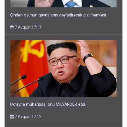
Çindən oyunun qaydalarını dəyişdirəcək qızıl həmləsi
7 Avqust 17:17
Ukrayna müharibəsi onu MİLYARDER etdi
7 Avqust 17:12