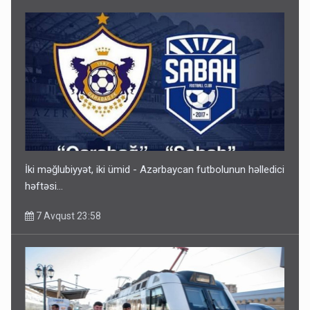
Gedişi var, dönüşü yox: Bakı-Tbilisi-Bakı qatarına bilet
satışından böyük narazılıq
7 Avqust 23:17
İki məğlubiyyət, iki ümid - Azərbaycan futbolunun həlledici
həftəsi...
7 Avqust 23:58