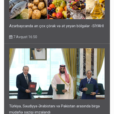
Azərbaycanda ən çox çörək və ət yeyən bölgələr -SİYAHI
7 Avqust 16:50
Türkiyə, Səudiyyə Ərəbistanı və Pakistan arasında birgə
müdafiə sazişi imzalandı