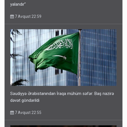
yalandır”
7 Avqust 22:59
Səudiyyə Ərəbistanından İraqa mühüm səfər: Baş nazirə
dəvət göndərildi
7 Avqust 22:55