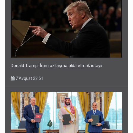
Donald Tramp: İran razılaşma əldə etmək istəyir
7 Avqust 22:51