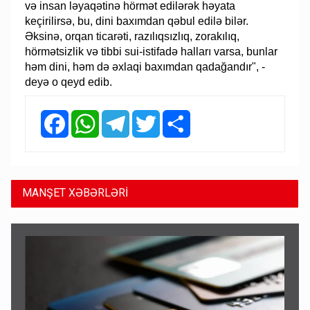
və insan ləyaqətinə hörmət edilərək həyata
keçirilirsə, bu, dini baxımdan qəbul edilə bilər.
Əksinə, orqan ticarəti, razılıqsızlıq, zorakılıq,
hörmətsizlik və tibbi sui-istifadə halları varsa, bunlar
həm dini, həm də əxlaqi baxımdan qadağandır", -
deyə o qeyd edib.
Facebook
WhatsApp
Telegram
Twitter
Share
MANŞET XƏBƏRLƏRİ