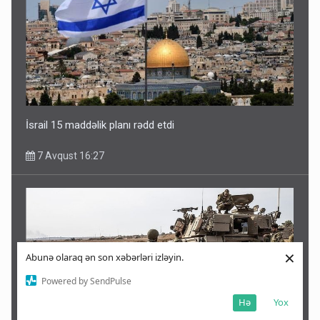
İsrail 15 maddəlik planı rədd etdi
7 Avqust 16:27
×
Abunə olaraq ən son xəbərləri izləyin.
Powered by SendPulse
Hə
Yox