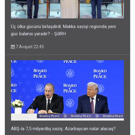
Üç ölkə gücünü birləşdirdi: Məkkə sazişi regionda yeni
güc balansı yaradır? - ŞƏRH
7 Avqust 22:45
ABŞ-la 7,5 milyardlıq saziş: Azərbaycan nələr alacaq?