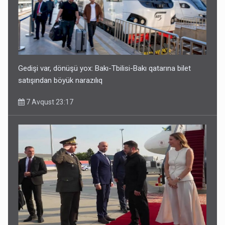
Geri çağırılan səfir Abel Məhərrəmovun oğludur - DOSYE
7 Avqust 14:07
Gedişi var, dönüşü yox: Bakı-Tbilisi-Bakı qatarına bilet
satışından böyük narazılıq
7 Avqust 23:17
Media və Yayım Şurasına əlavə hüquq və vəzifələr verilib
7 Avqust 13:24