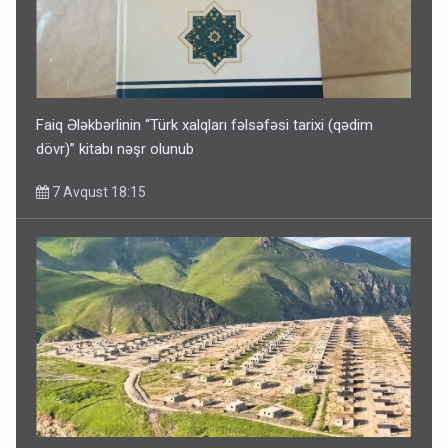
Faiq Ələkbərlinin “Türk xalqları fəlsəfəsi tarixi (qədim
dövr)” kitabı nəşr olunub
7 Avqust 18:15