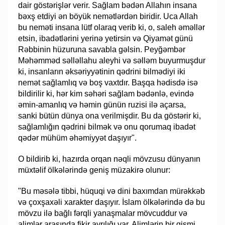
dair göstərişlər verir. Sağlam bədən Allahın insana
bəxş etdiyi ən böyük nemətlərdən biridir. Uca Allah
bu neməti insana lütf olaraq verib ki, o, saleh əməllər
etsin, ibadətlərini yerinə yetirsin və Qiyamət günü
Rəbbinin hüzuruna savabla gəlsin. Peyğəmbər
Məhəmməd səlləllahu aleyhi və səlləm buyurmuşdur
ki, insanların əksəriyyətinin qədrini bilmədiyi iki
nemət sağlamlıq və boş vaxtdır. Başqa hədisdə isə
bildirilir ki, hər kim səhəri sağlam bədənlə, evində
əmin-amanlıq və həmin günün ruzisi ilə açarsa,
sanki bütün dünya ona verilmişdir. Bu da göstərir ki,
sağlamlığın qədrini bilmək və onu qorumaq ibadət
qədər mühüm əhəmiyyət daşıyır".
O bildirib ki, hazırda orqan nəqli mövzusu dünyanın
müxtəlif ölkələrində geniş müzakirə olunur:
"Bu məsələ tibbi, hüquqi və dini baxımdan mürəkkəb
və çoxşaxəli xarakter daşıyır. İslam ölkələrində də bu
mövzu ilə bağlı fərqli yanaşmalar mövcuddur və
alimlər arasında fikir ayrılığı var. Alimlərin bir qismi