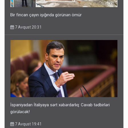
Bir fincan çayın işığında görünən ömür
7 Avqust 20:31
İspaniyadan İtaliyaya sərt xəbərdarlıq: Cavab tədbirləri
görüləcək!
7 Avqust 19:41