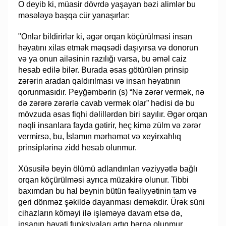
O deyib ki, müasir dövrdə yaşayan bəzi alimlər bu
məsələyə başqa cür yanaşırlar:
"Onlar bildirirlər ki, əgər orqan köçürülməsi insan
həyatını xilas etmək məqsədi daşıyırsa və donorun
və ya onun ailəsinin razılığı varsa, bu əməl caiz
hesab edilə bilər. Burada əsas götürülən prinsip
zərərin aradan qaldırılması və insan həyatının
qorunmasıdır. Peyğəmbərin (s) “Nə zərər vermək, nə
də zərərə zərərlə cavab vermək olar” hədisi də bu
mövzuda əsas fiqhi dəlillərdən biri sayılır. Əgər orqan
nəqli insanlara fayda gətirir, heç kimə zülm və zərər
vermirsə, bu, İslamın mərhəmət və xeyirxahlıq
prinsiplərinə zidd hesab olunmur.
Xüsusilə beyin ölümü adlandırılan vəziyyətlə bağlı
orqan köçürülməsi ayrıca müzakirə olunur. Tibbi
baxımdan bu hal beynin bütün fəaliyyətinin tam və
geri dönməz şəkildə dayanması deməkdir. Ürək süni
cihazların köməyi ilə işləməyə davam etsə də,
insanın həyati funksiyaları artıq bərpa olunmur.