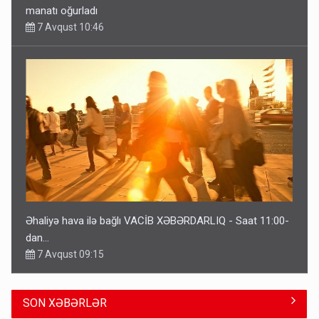
manatı oğurladı
7 Avqust 10:46
Əhaliyə hava ilə bağlı VACİB XƏBƏRDARLIQ - Saat 11:00-
dan…
7 Avqust 09:15
SON XƏBƏRLƏR