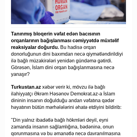
Tanınmış bloqerin vəfat edən bacısının
orqanlarının bağışlanması cəmiyyətdə müxtəlif
reaksiyalar doğurdu.
Bu hadisə orqan
donorluğunun dini baxımdan necə qiymətləndirildiyi
ilə bağlı müzakirələri yenidən gündəmə gətirdi.
Görəsən, İslam dini orqan bağışlanmasına necə
yanaşır?
Turkustan.az
xəbər verir ki, mövzu ilə bağlı
ilahiyyatçı Əkrəm Həsənov Demokrat.az-a İslam
dininin insanın doğulduğu andan vəfatına qədər
həyatının bütün mərhələlərini əhatə etdiyini bildirib:
"Din yalnız ibadətlə bağlı hökmləri deyil, eyni
zamanda insanın sağlamlığına, bədəninə, onun
qorunmasına və bu əmanətlə necə davranılmasına