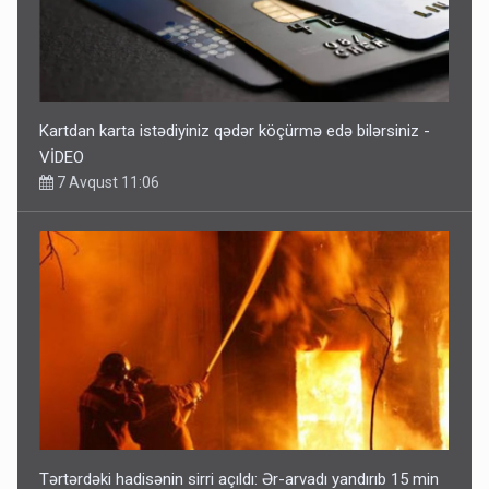
Kartdan karta istədiyiniz qədər köçürmə edə bilərsiniz -
VİDEO
7 Avqust 11:06
Tərtərdəki hadisənin sirri açıldı: Ər-arvadı yandırıb 15 min