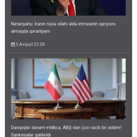
Netanyahu: İranın nüvə silahı əldə etməsinin qarşısını
almaqda qərarlıyam
5 Avqust 22:58
Danışıqlar davam etdikcə, ABŞ-dan çox vacib bir addım!
Sanksiyalar qaldırıldı