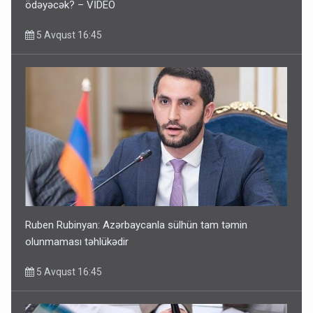
ödəyəcək? – VİDEO
5 Avqust 16:45
Ruben Rubinyan: Azərbaycanla sülhün tam təmin
olunmaması təhlükədir
5 Avqust 16:45