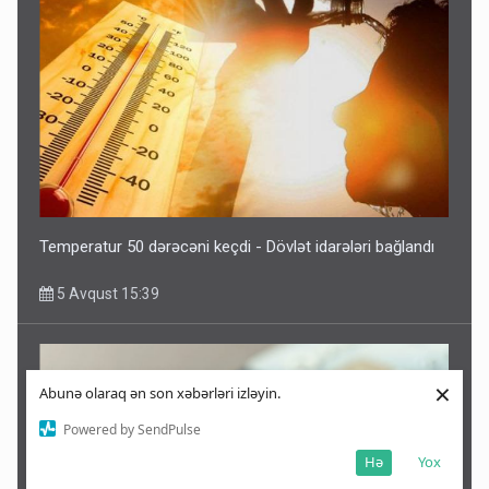
Temperatur 50 dərəcəni keçdi - Dövlət idarələri bağlandı
5 Avqust 15:39
×
Abunə olaraq ən son xəbərləri izləyin.
Powered by SendPulse
Hə
Yox