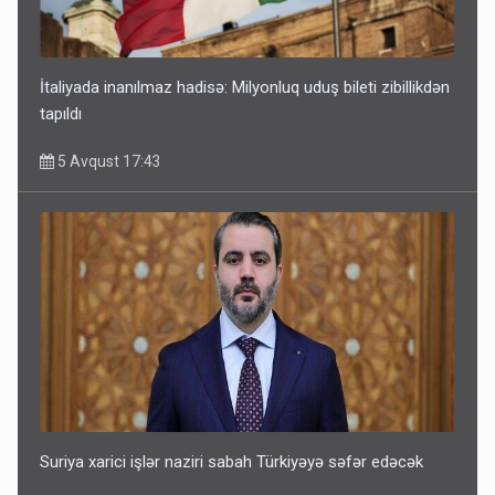
İtaliyada inanılmaz hadisə: Milyonluq uduş bileti zibillikdən
tapıldı
5 Avqust 17:43
Suriya xarici işlər naziri sabah Türkiyəyə səfər edəcək