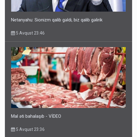
Netanyahu: Sionizm qalib gəldi, biz qalib gəlirik
5 Avqust 23:46
Rusiya azərbaycanlı diasporun obyektini məhv etdi -
FOTOLAR
5 Avqust 10:58
Mal əti bahalaşıb - VİDEO
5 Avqust 23:36