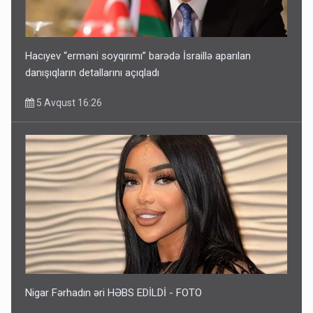
Hacıyev “erməni soyqırımı” barədə İsraillə aparılan
danışıqların detallarını açıqladı
5 Avqust 16:26
Nigar Fərhadın əri HƏBS EDİLDİ - FOTO