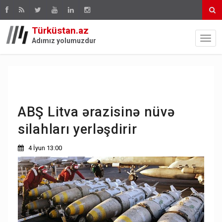
Türküstan.az
Adımız yolumuzdur
ABŞ Litva ərazisinə nüvə
silahları yerləşdirir
4 İyun 13:00