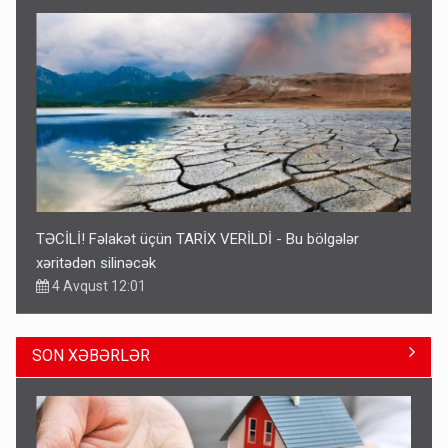
TƏCİLİ! Fəlakət üçün TARİX VERİLDİ - Bu bölgələr
xəritədən silinəcək
4 Avqust 12:01
SON XƏBƏRLƏR