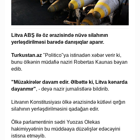
Litva ABŞ ilə öz ərazisində nüvə silahının
yerləşdirilməsi barədə danışıqlar aparır.
Turkustan.az
"Politico"ya istinadən xəbər verir ki,
bunu ölkənin müdafiə naziri Robertas Kaunas bəyan
edib.
"Müzakirələr davam edir. Əlbəttə ki, Litva kənarda
dayanmır"
, - deyə nazir jurnalistlərə bildirib.
Litvanın Konstitusiyası ölkə ərazisində kütləvi qırğın
silahının yerləşdirilməsini qadağan edir.
Ölkə parlamentinin sədri Yuozas Olekas
hakimiyyətinin bu müddəaya düzəlişlər edəcəyini
istisna etməyib.