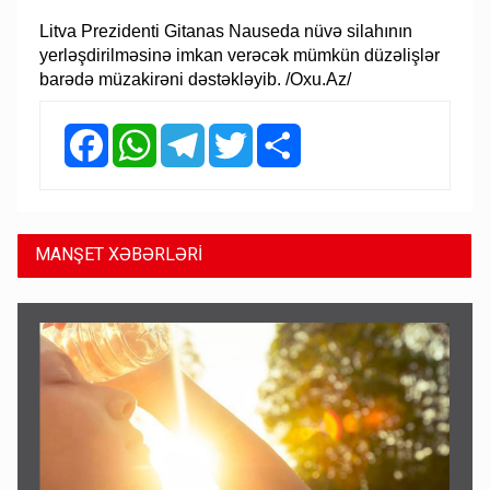
Litva Prezidenti Gitanas Nauseda nüvə silahının
yerləşdirilməsinə imkan verəcək mümkün düzəlişlər
barədə müzakirəni dəstəkləyib. /Oxu.Az/
Facebook
WhatsApp
Telegram
Twitter
Share
MANŞET XƏBƏRLƏRİ