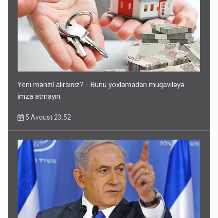
Ərdoğana sui-qəsd planının iştirakçısı detalları açıqladı
5 Avqust 16:56
Yeni mənzil alırsınız? - Bunu yoxlamadan müqaviləyə
imza atmayın
5 Avqust 23:52
Rusiya Azərbaycan vətədaşlarını deport etdi
5 Avqust 11:53