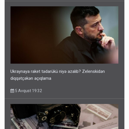
Ukraynaya raket tədarükü niyə azalıb? Zelenskidən
diqqətçəkən açıqlama
5 Avqust 19:32