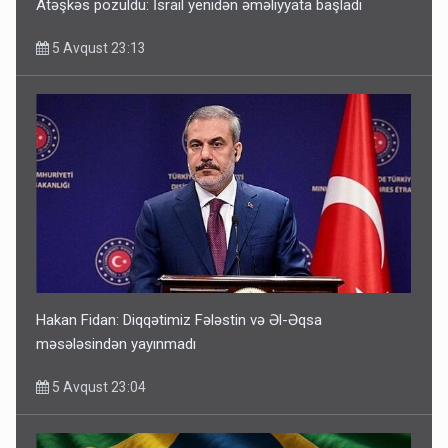
Atəşkəs pozuldu: İsrail yenidən əməliyyata başladı
5 Avqust 23:13
Hakan Fidan: Diqqətimiz Fələstin və Əl-Əqsa
məsələsindən yayınmadı
5 Avqust 23:04