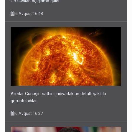
Gözlənilən açıqlama gəldi
6 Avqust 16:48
Alimlər Günəşin səthini indiyədək ən detallı şəkildə
görüntülədilər
6 Avqust 16:37