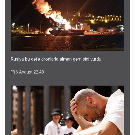
Ərdoğana sui-qəsd planının iştirakçısı detalları açıqladı
5 Avqust 16:56
Rusiya bu dəfə dronlarla alman gəmisini vurdu
6 Avqust 22:48