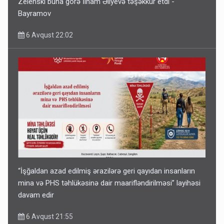
Zelenski buna görə İlham Əliyevə təşəkkür etdi -
Bayramov
6 Avqust 22:02
“İşğaldan azad edilmiş ərazilərə geri qayıdan insanların
mina və PHS təhlükəsinə dair maarifləndirilməsi” layihəsi
davam edir
6 Avqust 21:55