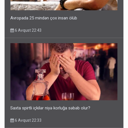
Avropada 25 mindən çox insan ölüb
6 Avqust 22:43
Saxta spirtli içkilər niyə korluğa səbəb olur?
6 Avqust 22:33