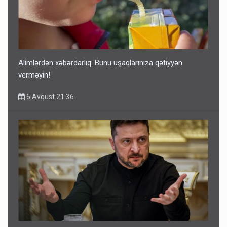
Alimlərdən xəbərdarlıq: Bunu uşaqlarınıza qətiyyən
verməyin!
6 Avqust 21:36