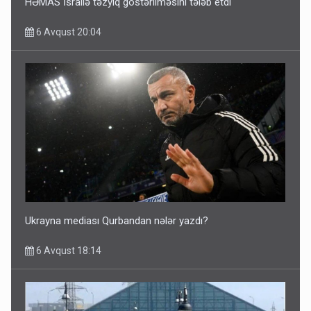
HƏMAS İsrailə təzyiq göstərilməsini tələb etdi
6 Avqust 20:04
Ukrayna mediası Qurbandan nələr yazdı?
6 Avqust 18:14