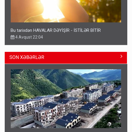
Bu tarixdən HAVALAR DƏYİŞİR - İSTİLƏR BİTİR
4 Avqust 22:04
SON XƏBƏRLƏR
ŞOK! David Seliverstov ölkədən qaçdı
6 Avqust 14:14