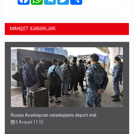
MANŞET XƏBƏRLƏRİ
Rusiya Azərbaycan vətədaşlarını deport etdi
5 Avqust 11:53