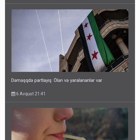
Dəməşqdə partlayış: Ölən və yaralananlar var
6 Avqust 21:41