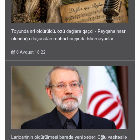
Toyunda əri öldürüldü, özü dağlara qaçdı - Reyqana həsr
olunduğu düşünülən mahnı haqqında bilinməyənlər
6 Avqust 16:22
Laricaninin öldürülməsi barədə yeni xəbər: Oğlu vasitəsilə