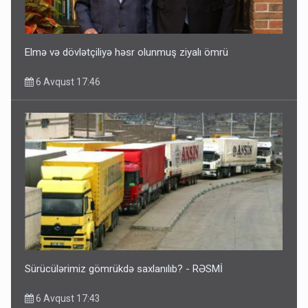
Elmə və dövlətçiliyə həsr olunmuş ziyalı ömrü
6 Avqust 17:46
Sürücülərimiz gömrükdə saxlanılıb? - RƏSMİ
6 Avqust 17:43