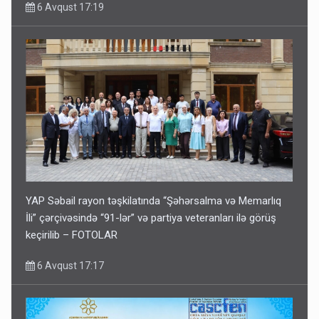
6 Avqust 17:19
YAP Səbail rayon təşkilatında “Şəhərsalma və Memarlıq
İli” çərçivəsində “91-lər” və partiya veteranları ilə görüş
keçirilib – FOTOLAR
6 Avqust 17:17