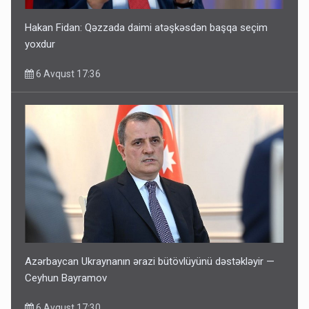
Hakan Fidan: Qəzzada daimi atəşkəsdən başqa seçim
yoxdur
6 Avqust 17:36
Azərbaycan Ukraynanın ərazi bütövlüyünü dəstəkləyir —
Ceyhun Bayramov
6 Avqust 17:30