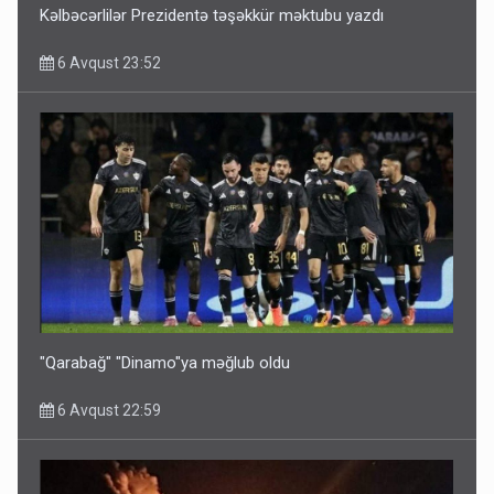
Kəlbəcərlilər Prezidentə təşəkkür məktubu yazdı
6 Avqust 23:52
Bu ölkələrə şəxsiyyət vəsiqəsi ilə gedə biləcəksiniz -
SİYAHI
6 Avqust 10:53
"Qarabağ" "Dinamo"ya məğlub oldu
6 Avqust 22:59