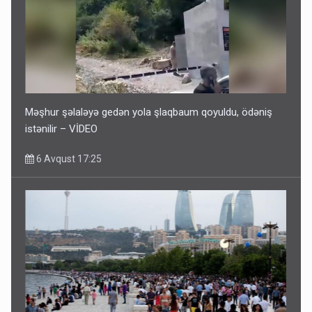
Məşhur şəlaləyə gedən yola şlaqbaum qoyuldu, ödəniş
istənilir – VİDEO
6 Avqust 17:25