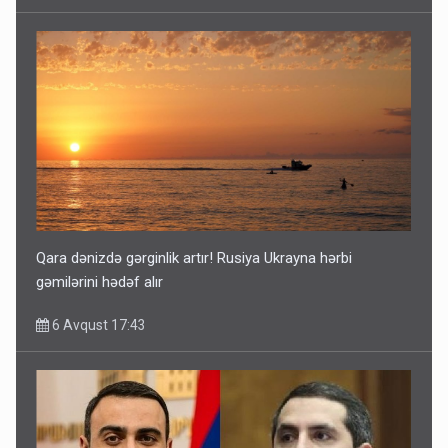
Qara dənizdə gərginlik artır! Rusiya Ukrayna hərbi
gəmilərini hədəf alır
6 Avqust 17:43