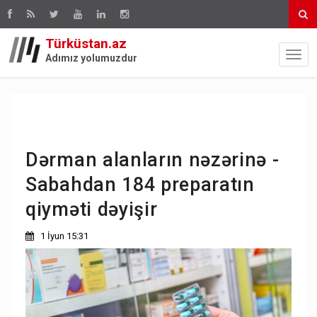
Türküstan.az
Adımız yolumuzdur
Dərman alanların nəzərinə -
Sabahdan 184 preparatın
qiyməti dəyişir
1 İyun 15:31