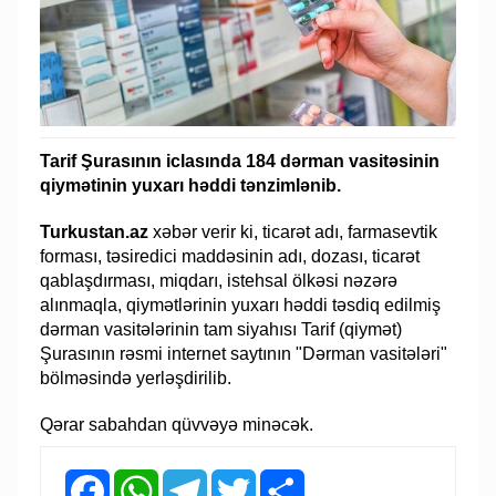
Tarif Şurasının iclasında 184 dərman vasitəsinin
qiymətinin yuxarı həddi tənzimlənib.
Turkustan.az
xəbər verir ki, ticarət adı, farmasevtik
forması, təsiredici maddəsinin adı, dozası, ticarət
qablaşdırması, miqdarı, istehsal ölkəsi nəzərə
alınmaqla, qiymətlərinin yuxarı həddi təsdiq edilmiş
dərman vasitələrinin tam siyahısı Tarif (qiymət)
Şurasının rəsmi internet saytının "Dərman vasitələri"
bölməsində yerləşdirilib.
Qərar sabahdan qüvvəyə minəcək.
Facebook
WhatsApp
Telegram
Twitter
Share