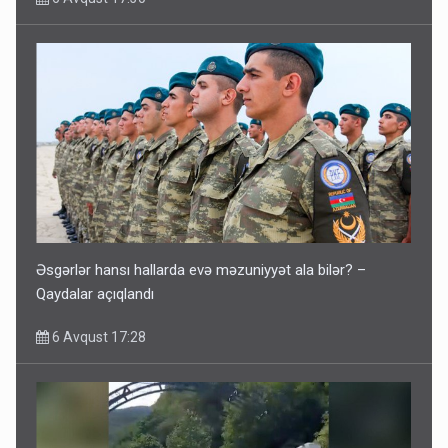
Əsgərlər hansı hallarda evə məzuniyyət ala bilər? –
Qaydalar açıqlandı
6 Avqust 17:28