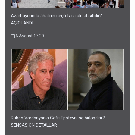
Azərbaycanda əhalinin neçə faizi ali təhsillidir? -
AÇIQLANDI
6 Avqust 17:20
Ruben Vardanyanla Cefri Epşteyni nə birləşdirir?-
SENSASİON DETALLAR