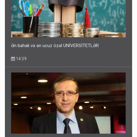
10:13
Ən bahalı və ən ucuz özəl UNİVERSİTETLƏR
14:39