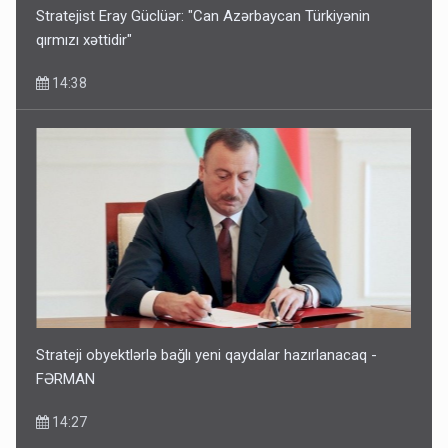
Stratejist Eray Güclüər: "Can Azərbaycan Türkiyənin
qırmızı xəttidir"
14:38
Strateji obyektlərlə bağlı yeni qaydalar hazırlanacaq -
FƏRMAN
14:27