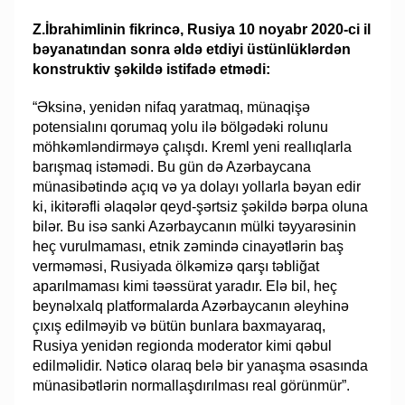
Z.İbrahimlinin fikrincə, Rusiya 10 noyabr 2020-ci il
bəyanatından sonra əldə etdiyi üstünlüklərdən
konstruktiv şəkildə istifadə etmədi:
“Əksinə, yenidən nifaq yaratmaq, münaqişə
potensialını qorumaq yolu ilə bölgədəki rolunu
möhkəmləndirməyə çalışdı. Kreml yeni reallıqlarla
barışmaq istəmədi. Bu gün də Azərbaycana
münasibətində açıq və ya dolayı yollarla bəyan edir
ki, ikitərəfli əlaqələr qeyd-şərtsiz şəkildə bərpa oluna
bilər. Bu isə sanki Azərbaycanın mülki təyyarəsinin
heç vurulmaması, etnik zəmində cinayətlərin baş
verməməsi, Rusiyada ölkəmizə qarşı təbliğat
aparılmaması kimi təəssürat yaradır. Elə bil, heç
beynəlxalq platformalarda Azərbaycanın əleyhinə
çıxış edilməyib və bütün bunlara baxmayaraq,
Rusiya yenidən regionda moderator kimi qəbul
edilməlidir. Nəticə olaraq belə bir yanaşma əsasında
münasibətlərin normallaşdırılması real görünmür”.