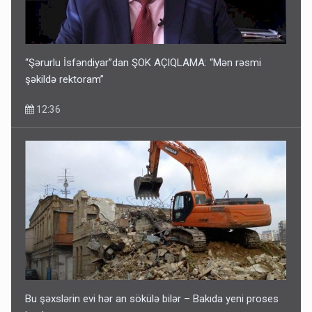
“Şərurlu İsfəndiyar”dan ŞOK AÇIQLAMA: “Mən rəsmi
şəkildə rektoram”
12:36
Bu şəxslərin evi hər an sökülə bilər – Bakıda yeni proses