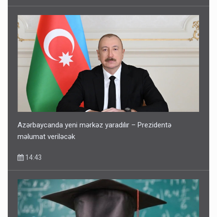
Corab satdığı deyilən qazi ilə bağlı - Daha bir açıqlama
11:40
Azərbaycanda yeni mərkəz yaradılır – Prezidentə
məlumat veriləcək
14:43
Bakıdakı “yəhudi”nin qurbanları - Sensasion adlar