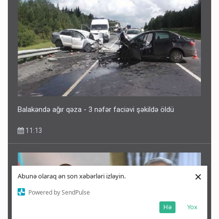
Balakəndə ağır qəza - 3 nəfər faciəvi şəkildə öldü
11:13
×
Abunə olaraq ən son xəbərləri izləyin.
Powered by SendPulse
Hə
Yox