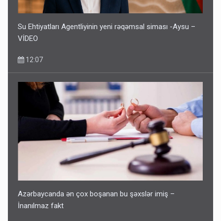
Su Ehtiyatları Agentliyinin yeni rəqəmsal siması -Aysu –
VİDEO
12:07
Azərbaycanda ən çox boşanan bu şəxslər imiş –
İnanılmaz fakt