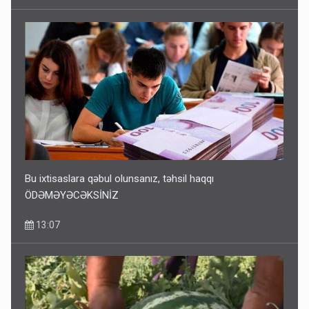
Bu ixtisaslara qəbul olunsanız, təhsil haqqı
ÖDƏMƏYƏCƏKSİNİZ
13:07