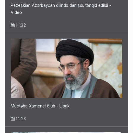
Pezeşkian Azərbaycan dilində danışdı, tənqid edildi -
Video
11:32
Müctəba Xamenei ölüb - Lisak
11:28