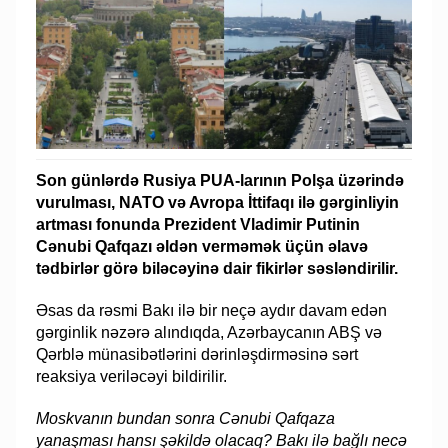
Son günlərdə Rusiya PUA-larının Polşa üzərində
vurulması, NATO və Avropa İttifaqı ilə gərginliyin
artması fonunda Prezident Vladimir Putinin
Cənubi Qafqazı əldən verməmək üçün əlavə
tədbirlər görə biləcəyinə dair fikirlər səsləndirilir.
Əsas da rəsmi Bakı ilə bir neçə aydır davam edən
gərginlik nəzərə alındıqda, Azərbaycanın ABŞ və
Qərblə münasibətlərini dərinləşdirməsinə sərt
reaksiya veriləcəyi bildirilir.
Moskvanın bundan sonra Cənubi Qafqaza
yanaşması hansı şəkildə olacaq? Bakı ilə bağlı necə