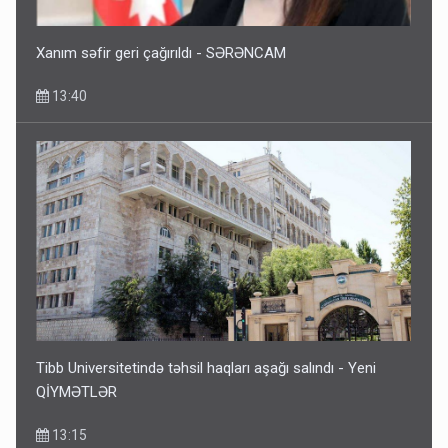
Xanım səfir geri çağırıldı - SƏRƏNCAM
13:40
Tibb Universitetində təhsil haqları aşağı salındı - Yeni
QİYMƏTLƏR
13:15