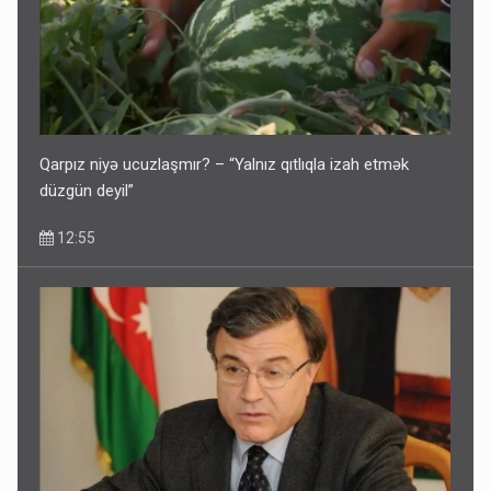
Qarpız niyə ucuzlaşmır? – “Yalnız qıtlıqla izah etmək
düzgün deyil”
12:55