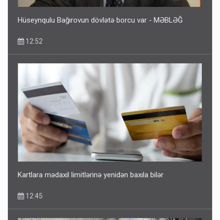
Hüseynqulu Bağırovun dövlətə borcu var - MƏBLƏĞ
12:52
Kartlara mədaxil limitlərinə yenidən baxıla bilər
12:45