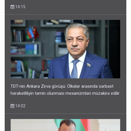
14:15
TDT-nin Ankara Zirvə görüşü: Ölkələr arasında sərbəst
hərəkətliliyin təmin olunması mexanizmləri müzakirə edilir
14:02