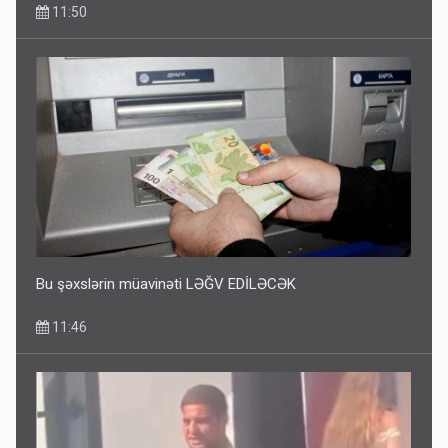
11:50
Bu şəxslərin müavinəti LƏĞV EDİLƏCƏK
11:46