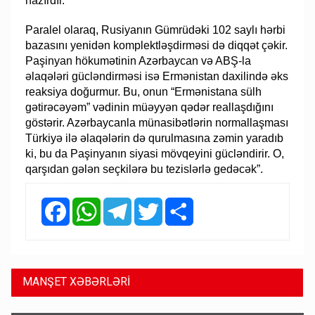
hazırdır.
Paralel olaraq, Rusiyanın Gümrüdəki 102 saylı hərbi
bazasını yenidən komplektləşdirməsi də diqqət çəkir.
Paşinyan hökumətinin Azərbaycan və ABŞ-la
əlaqələri gücləndirməsi isə Ermənistan daxilində əks
reaksiya doğurmur. Bu, onun “Ermənistana sülh
gətirəcəyəm” vədinin müəyyən qədər reallaşdığını
göstərir. Azərbaycanla münasibətlərin normallaşması
Türkiyə ilə əlaqələrin də qurulmasına zəmin yaradıb
ki, bu da Paşinyanın siyasi mövqeyini gücləndirir. O,
qarşıdan gələn seçkilərə bu tezislərlə gedəcək”.
Facebook
WhatsApp
Telegram
Twitter
Share
MANŞET XƏBƏRLƏRİ