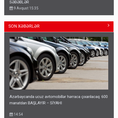
SƏBƏBLƏR
9 Avqust 15:35
SON XƏBƏRLƏR
Bu şəxslərin müavinəti LƏĞV EDİLƏCƏK
11:46
Azərbaycanda ucuz avtomobillər hərraca çıxarılacaq: 600
manatdan BAŞLAYIR – SİYAHI
14:54