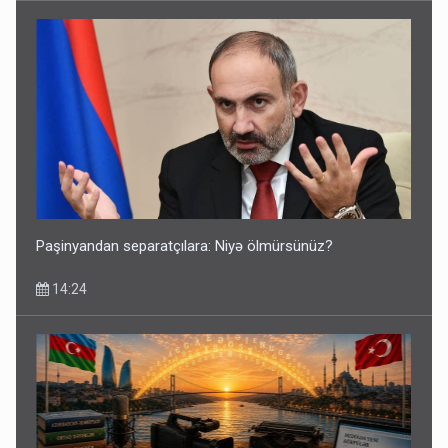
Paşinyandan separatçılara: Niyə ölmürsünüz?
14:24