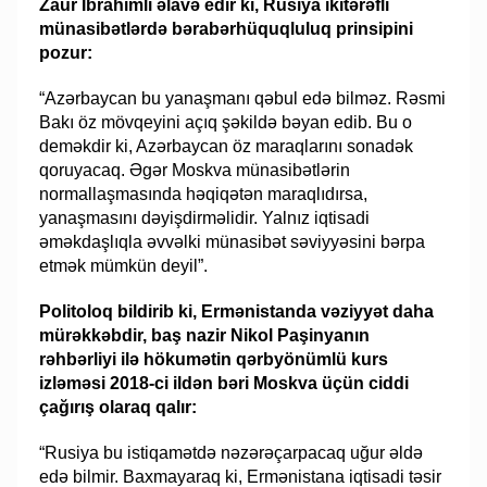
Zaur İbrahimli əlavə edir ki, Rusiya ikitərəfli
münasibətlərdə bərabərhüquqluluq prinsipini
pozur:
“Azərbaycan bu yanaşmanı qəbul edə bilməz. Rəsmi
Bakı öz mövqeyini açıq şəkildə bəyan edib. Bu o
deməkdir ki, Azərbaycan öz maraqlarını sonadək
qoruyacaq. Əgər Moskva münasibətlərin
normallaşmasında həqiqətən maraqlıdırsa,
yanaşmasını dəyişdirməlidir. Yalnız iqtisadi
əməkdaşlıqla əvvəlki münasibət səviyyəsini bərpa
etmək mümkün deyil”.
Politoloq bildirib ki, Ermənistanda vəziyyət daha
mürəkkəbdir, baş nazir Nikol Paşinyanın
rəhbərliyi ilə hökumətin qərbyönümlü kurs
izləməsi 2018-ci ildən bəri Moskva üçün ciddi
çağırış olaraq qalır:
“Rusiya bu istiqamətdə nəzərəçarpacaq uğur əldə
edə bilmir. Baxmayaraq ki, Ermənistana iqtisadi təsir