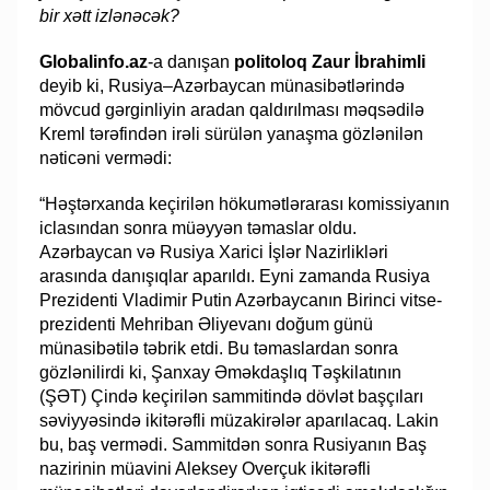
bir xətt izlənəcək?
Globalinfo.az
-a danışan
politoloq Zaur İbrahimli
deyib ki, Rusiya–Azərbaycan münasibətlərində
mövcud gərginliyin aradan qaldırılması məqsədilə
Kreml tərəfindən irəli sürülən yanaşma gözlənilən
nəticəni vermədi:
“Həştərxanda keçirilən hökumətlərarası komissiyanın
iclasından sonra müəyyən təmaslar oldu.
Azərbaycan və Rusiya Xarici İşlər Nazirlikləri
arasında danışıqlar aparıldı. Eyni zamanda Rusiya
Prezidenti Vladimir Putin Azərbaycanın Birinci vitse-
prezidenti Mehriban Əliyevanı doğum günü
münasibətilə təbrik etdi. Bu təmaslardan sonra
gözlənilirdi ki, Şanxay Əməkdaşlıq Təşkilatının
(ŞƏT) Çində keçirilən sammitində dövlət başçıları
səviyyəsində ikitərəfli müzakirələr aparılacaq. Lakin
bu, baş vermədi. Sammitdən sonra Rusiyanın Baş
nazirinin müavini Aleksey Overçuk ikitərəfli