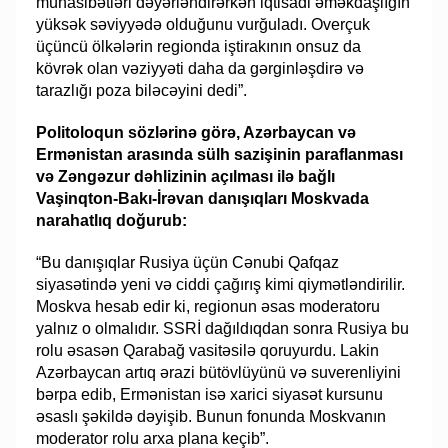
münasibətləri dəyərləndirərkən iqtisadi əməkdaşlığın
yüksək səviyyədə olduğunu vurğuladı. Overçuk
üçüncü ölkələrin regionda iştirakının onsuz da
kövrək olan vəziyyəti daha da gərginləşdirə və
tarazlığı poza biləcəyini dedi”.
Politoloqun sözlərinə görə, Azərbaycan və
Ermənistan arasında sülh sazişinin paraflanması
və Zəngəzur dəhlizinin açılması ilə bağlı
Vaşinqton-Bakı-İrəvan danışıqları Moskvada
narahatlıq doğurub:
“Bu danışıqlar Rusiya üçün Cənubi Qafqaz
siyasətində yeni və ciddi çağırış kimi qiymətləndirilir.
Moskva hesab edir ki, regionun əsas moderatoru
yalnız o olmalıdır. SSRİ dağıldıqdan sonra Rusiya bu
rolu əsasən Qarabağ vasitəsilə qoruyurdu. Lakin
Azərbaycan artıq ərazi bütövlüyünü və suverenliyini
bərpa edib, Ermənistan isə xarici siyasət kursunu
əsaslı şəkildə dəyişib. Bunun fonunda Moskvanın
moderator rolu arxa plana keçib”.