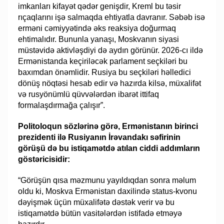
imkanları kifayət qədər genişdir, Kreml bu təsir
rıçaqlarını işə salmaqda ehtiyatla davranır. Səbəb isə
erməni cəmiyyətində əks reaksiya doğurmaq
ehtimalıdır. Bununla yanaşı, Moskvanın siyasi
müstəvidə aktivləşdiyi də aydın görünür. 2026-cı ildə
Ermənistanda keçiriləcək parlament seçkiləri bu
baxımdan önəmlidir. Rusiya bu seçkiləri həlledici
dönüş nöqtəsi hesab edir və hazırda kilsə, müxalifət
və rusyönümlü qüvvələrdən ibarət ittifaq
formalaşdırmağa çalışır”.
Politoloqun sözlərinə görə, Ermənistanın birinci
prezidenti ilə Rusiyanın İrəvandakı səfirinin
görüşü də bu istiqamətdə atılan ciddi addımların
göstəricisidir:
“Görüşün qısa məzmunu yayıldıqdan sonra məlum
oldu ki, Moskva Ermənistan daxilində status-kvonu
dəyişmək üçün müxalifətə dəstək verir və bu
istiqamətdə bütün vasitələrdən istifadə etməyə