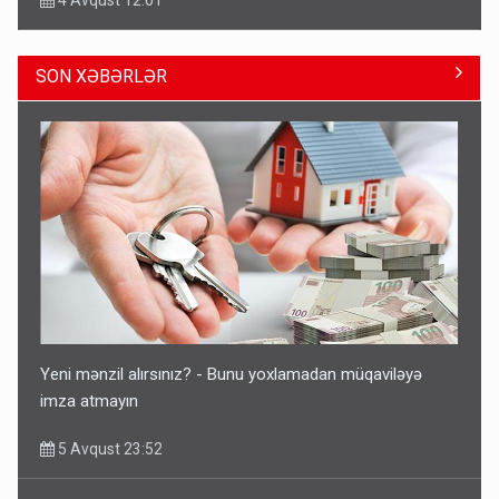
SON XƏBƏRLƏR
Ərdoğana sui-qəsd planının iştirakçısı detalları açıqladı
5 Avqust 16:56
Yeni mənzil alırsınız? - Bunu yoxlamadan müqaviləyə
imza atmayın
5 Avqust 23:52