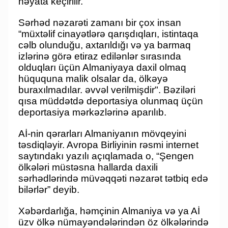
həyata keçirilir.
Sərhəd nəzarəti zamanı bir çox insan
“müxtəlif cinayətlərə qarışdıqları, istintaqa
cəlb olunduğu, axtarıldığı və ya barmaq
izlərinə görə etiraz edilənlər sırasında
olduqları üçün Almaniyaya daxil olmaq
hüququna malik olsalar da, ölkəyə
buraxılmadılar. əvvəl verilmişdir". Bəziləri
qısa müddətdə deportasiya olunmaq üçün
deportasiya mərkəzlərinə aparılıb.
Aİ-nin qərarları Almaniyanın mövqeyini
təsdiqləyir. Avropa Birliyinin rəsmi internet
saytındakı yazılı açıqlamada o, “Şengen
ölkələri müstəsna hallarda daxili
sərhədlərində müvəqqəti nəzarət tətbiq edə
bilərlər” deyib.
Xəbərdarlığa, həmçinin Almaniya və ya Aİ
üzv ölkə nümayəndələrindən öz ölkələrində