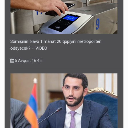
Sərnişinin əlavə 1 manat 20 qəpiyini metropoliten
ödəyəcək? – VİDEO
5 Avqust 16:45