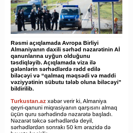
Rəsmi açıqlamada Avropa Birliyi
Almaniyanın daxili sərhəd nəzarətinin Aİ
qanunlarına uyğun olduğunu
təsdiqləyib. Açıqlamada viza ilə
gələnlərin sərhədlərdə rədd edilə
biləcəyi və “qalmaq məqsədi və maddi
vəziyyətinin sübutu tələb oluna biləcəyi”
bildirilib.
Turkustan.az
xəbər verir ki, Almaniya
qeyri-qanuni miqrasiyanın qarşısını almaq
üçün quru sərhədində nəzarətə başladı.
Nəzarət təkcə sərhədlərdə deyil,
sərhədlərdən sonrakı 50 km ərazidə də