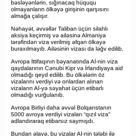
bəsləyənlərin, sığınacaq hüququ
olmayanların ölkəyə girişinin qarşısını
almağa çalışır.
Nəhayət, əvvəllər Taliban üçün silahlı
aksiya keçirmiş və ailəsinə Almaniya
tərəfindən viza verilmiş əfqan ölkəyə
buraxılmayıb. Ailəsinin vizası da ləğv edilib.
Avropa İttifaqının bəyanatında Aİ-nin viza
qaydalarının Cənubi Kipr və İrlandiyaya aid
olmadığı qeyd edilib. Bu ölkələrin öz
vizalarını verdiyi və onlardan alınan
vizaların Aİ-yə səyahət üçün etibarlı
olmadığı vurğulanıb.
Avropa Birliyi daha əvvəl Bolqarıstanın
5000 avroya verdiyi vizaları “qızıl viza”
adlandıraraq etibarsız saymışdı.
Bundan əlavə, bu vizalar Aİ-nin tələbi ilə