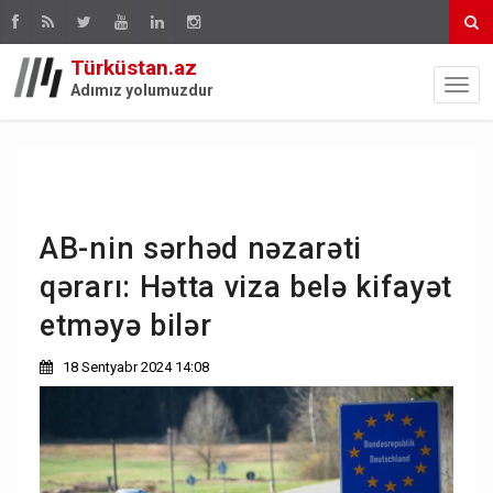
Türküstan.az
Adımız yolumuzdur
AB-nin sərhəd nəzarəti
qərarı: Hətta viza belə kifayət
etməyə bilər
18 Sentyabr 2024 14:08