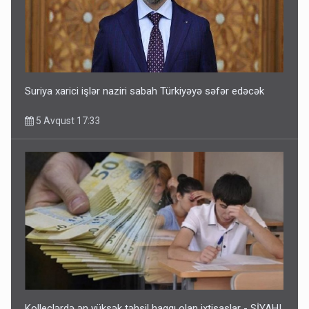
Suriya xarici işlər naziri sabah Türkiyəyə səfər edəcək
5 Avqust 17:33
Kolleclərdə ən yüksək təhsil haqqı olan ixtisaslar - SİYAHI