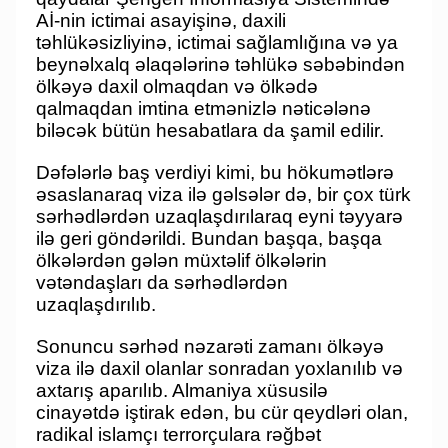
Aİ-nin ictimai asayişinə, daxili
təhlükəsizliyinə, ictimai sağlamlığına və ya
beynəlxalq əlaqələrinə təhlükə səbəbindən
ölkəyə daxil olmaqdan və ölkədə
qalmaqdan imtina etmənizlə nəticələnə
biləcək bütün hesabatlara da şamil edilir.
Dəfələrlə baş verdiyi kimi, bu hökumətlərə
əsaslanaraq viza ilə gəlsələr də, bir çox türk
sərhədlərdən uzaqlaşdırılaraq eyni təyyarə
ilə geri göndərildi. Bundan başqa, başqa
ölkələrdən gələn müxtəlif ölkələrin
vətəndaşları da sərhədlərdən
uzaqlaşdırılıb.
Sonuncu sərhəd nəzarəti zamanı ölkəyə
viza ilə daxil olanlar sonradan yoxlanılıb və
axtarış aparılıb. Almaniya xüsusilə
cinayətdə iştirak edən, bu cür qeydləri olan,
radikal islamçı terrorçulara rəğbət