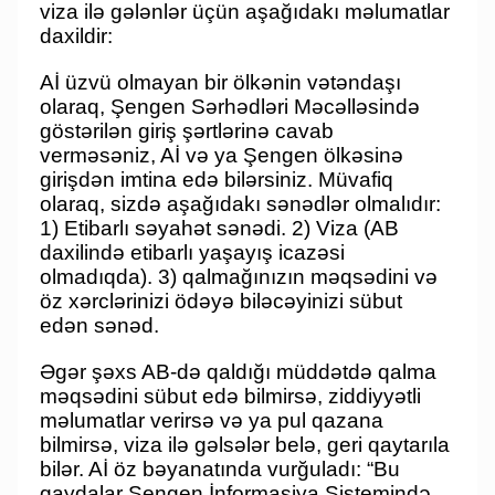
viza ilə gələnlər üçün aşağıdakı məlumatlar
daxildir:
Aİ üzvü olmayan bir ölkənin vətəndaşı
olaraq, Şengen Sərhədləri Məcəlləsində
göstərilən giriş şərtlərinə cavab
verməsəniz, Aİ və ya Şengen ölkəsinə
girişdən imtina edə bilərsiniz. Müvafiq
olaraq, sizdə aşağıdakı sənədlər olmalıdır:
1) Etibarlı səyahət sənədi. 2) Viza (AB
daxilində etibarlı yaşayış icazəsi
olmadıqda). 3) qalmağınızın məqsədini və
öz xərclərinizi ödəyə biləcəyinizi sübut
edən sənəd.
Əgər şəxs AB-də qaldığı müddətdə qalma
məqsədini sübut edə bilmirsə, ziddiyyətli
məlumatlar verirsə və ya pul qazana
bilmirsə, viza ilə gəlsələr belə, geri qaytarıla
bilər. Aİ öz bəyanatında vurğuladı: “Bu
qaydalar Şengen İnformasiya Sistemində