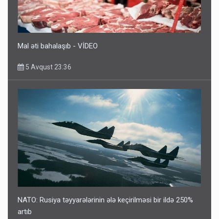
5 Avqust 10:58
Mal əti bahalaşıb - VİDEO
5 Avqust 23:36
NATO: Rusiya təyyarələrinin ələ keçirilməsi bir ildə 250%
artıb