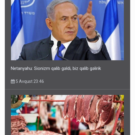
Rusiya Azərbaycan vətədaşlarını deport etdi
5 Avqust 11:53
Netanyahu: Sionizm qalib gəldi, biz qalib gəlirik
5 Avqust 23:46
Rusiya azərbaycanlı diasporun obyektini məhv etdi -
FOTOLAR