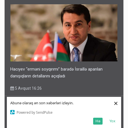
Hacıyev “erməni soyqırımı” barədə İsraillə aparılan
danışıqların detallarını açıqladı
5 Avqust 16:26
×
Abunə olaraq ən son xəbərləri izləyin.
Powered by SendPulse
Hə
Yox