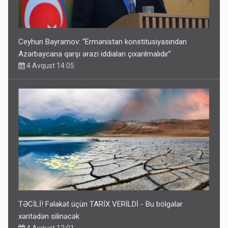
Ceyhun Bayramov: “Ermənistan konstitusiyasından
Azərbaycana qarşı ərazi iddiaları çıxarılmalıdır”
4 Avqust 14:05
TƏCİLİ! Fəlakət üçün TARİX VERİLDİ - Bu bölgələr
xəritədən silinəcək
4 Avqust 12:01