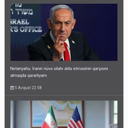
Netanyahu: İranın nüvə silahı əldə etməsinin qarşısını
almaqda qərarlıyam
5 Avqust 22:58