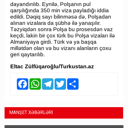
dayandırılıb. Eynilə, Polşanın pul
qarşılığında 350 min viza payladığı iddia
edildi. Dəqiq sayı bilinməsə də, Polşadan
alınan vizalara da şübhə ilə yanaşılır.
Təzyiqdən sonra Polşa bu prosesdən vaz
keçdi, lakin bir çox türk bu Polşa vizaları ilə
Almaniyaya girdi. Türk və ya başqa
millətdən olan və bu vizanı alanların çoxu
geri qaytarılıb.
Eltac Zülfüqaroğlu/Turkustan.az
Facebook
WhatsApp
Telegram
Twitter
Share
MANŞET XƏBƏRLƏRİ