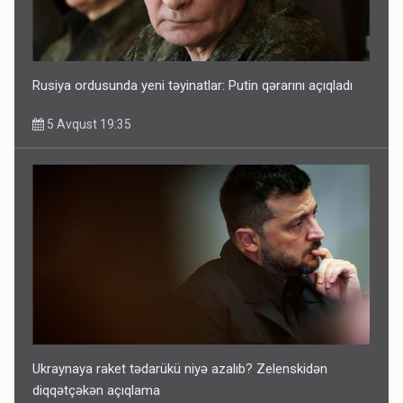
Rusiya ordusunda yeni təyinatlar: Putin qərarını açıqladı
5 Avqust 19:35
Ukraynaya raket tədarükü niyə azalıb? Zelenskidən
diqqətçəkən açıqlama