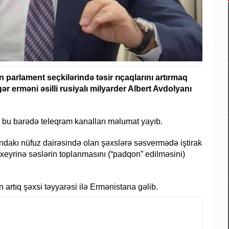
parlament seçkilərində təsir rıçaqlarını artırmaq
r erməni əsilli rusiyalı milyarder Albert Avdolyanı
, bu barədə teleqram kanalları məlumat yayıb.
dakı nüfuz dairəsində olan şəxslərə səsvermədə iştirak
xeyrinə səslərin toplanmasını (“padqon” edilməsini)
artıq şəxsi təyyarəsi ilə Ermənistana gəlib.