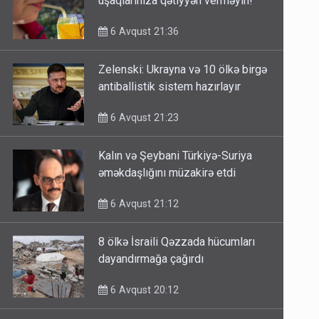
uşaqlarınıza qətiyyən verməyin!
6 Avqust 21:36
Zelenski: Ukrayna və 10 ölkə birgə
antiballistik sistem hazırlayır
6 Avqust 21:23
Kalın və Şeybani Türkiyə-Suriya
əməkdaşlığını müzakirə etdi
6 Avqust 21:12
8 ölkə İsraili Qəzzada hücumları
dayandırmağa çağırdı
6 Avqust 20:12