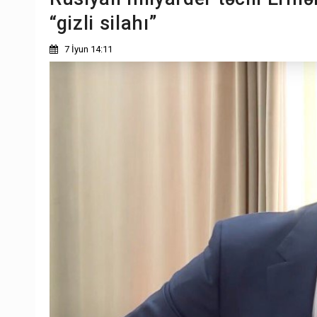
“gizli silahı”
7 İyun 14:11