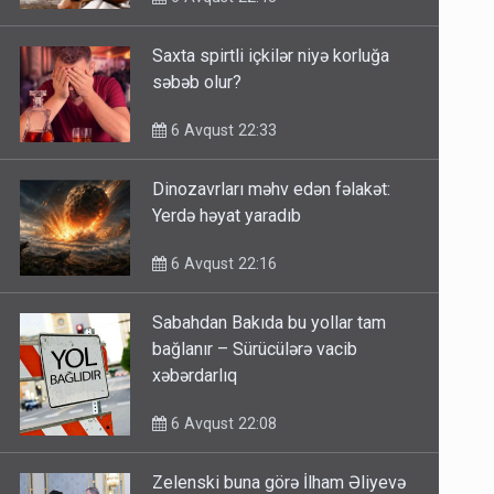
Saxta spirtli içkilər niyə korluğa
səbəb olur?
6 Avqust 22:33
Dinozavrları məhv edən fəlakət:
Yerdə həyat yaradıb
6 Avqust 22:16
Sabahdan Bakıda bu yollar tam
bağlanır – Sürücülərə vacib
xəbərdarlıq
6 Avqust 22:08
Zelenski buna görə İlham Əliyevə