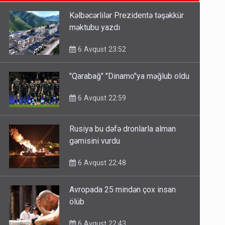
6 Avqust 14:14
Kəlbəcərlilər Prezidentə təşəkkür
məktubu yazdı
Bu ölkələrə şəxsiyyət vəsiqəsi ilə
gedə biləcəksiniz - SİYAHI
6 Avqust 23:52
6 Avqust 10:53
"Qarabağ" "Dinamo"ya məğlub oldu
Ərdoğana sui-qəsd planının
6 Avqust 22:59
iştirakçısı detalları açıqladı
5 Avqust 16:56
Rusiya bu dəfə dronlarla alman
gəmisini vurdu
6 Avqust 22:48
Avropada 25 mindən çox insan
ölüb
6 Avqust 22:43