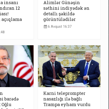
a insanı
Alimlər Günəşin
ndıran 12
səthini indiyədək ən
ası!
detallı şəkildə
n açıqlama
görüntülədilər
6 Avqust 16:37
:48
in
Karni teleprompter
i barədə
nasazlığı ilə bağlı
: Oğlu
Trampa eyham vurdu