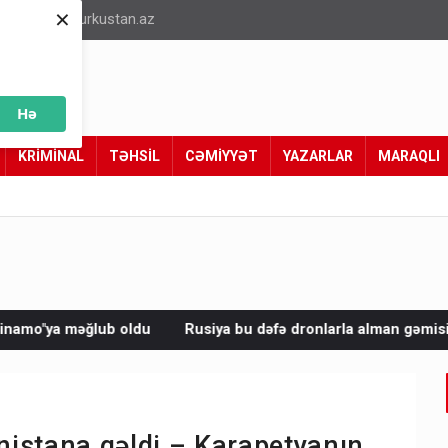
×
info@turkustan.az
Hə
KRİMİNAL
TƏHSİL
CƏMİYYƏT
YAZARLAR
MARAQLI
u
Rusiya bu dəfə dronlarla alman gəmisini vurdu
Avropad
ənistana gəldi – Karapetyanın