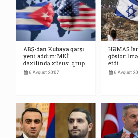
ABŞ-dan Kubaya qarşı
HƏMAS İsra
yeni addım: MKİ
göstərilmə
daxilində xüsusi qrup
etdi
6 Avqust 20:07
6 Avqust 20