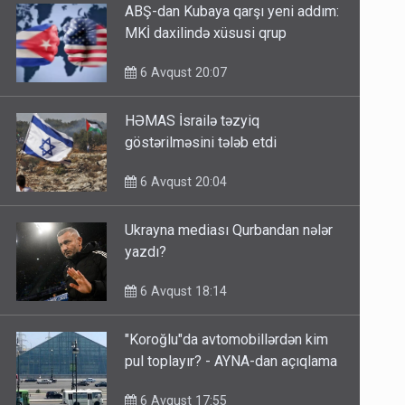
ABŞ-dan Kubaya qarşı yeni addım:
MKİ daxilində xüsusi qrup
6 Avqust 20:07
HƏMAS İsrailə təzyiq
göstərilməsini tələb etdi
6 Avqust 20:04
Ukrayna mediası Qurbandan nələr
yazdı?
6 Avqust 18:14
"Koroğlu"da avtomobillərdən kim
pul toplayır? - AYNA-dan açıqlama
6 Avqust 17:55