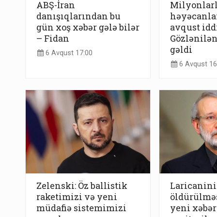
ABŞ-İran
Milyonlarl
danışıqlarından bu
həyəcanla
gün xoş xəbər gələ bilər
avqust iddi
– Fidan
Gözlənilə
gəldi
6 Avqust 17:00
6 Avqust 16
Zelenski: Öz ballistik
Laricanin
raketimizi və yeni
öldürülməs
müdafiə sistemimizi
yeni xəbər