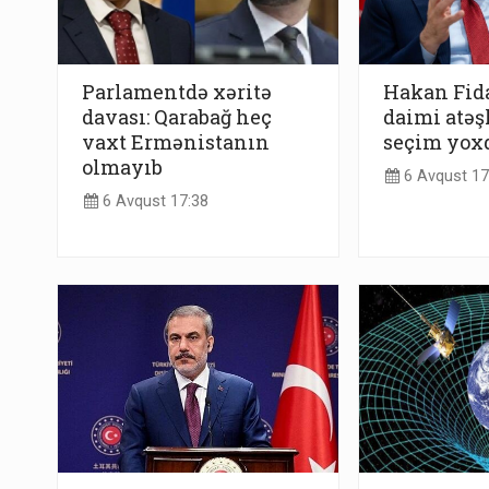
Parlamentdə xəritə
Hakan Fid
davası: Qarabağ heç
daimi atəş
vaxt Ermənistanın
seçim yox
olmayıb
6 Avqust 17
6 Avqust 17:38