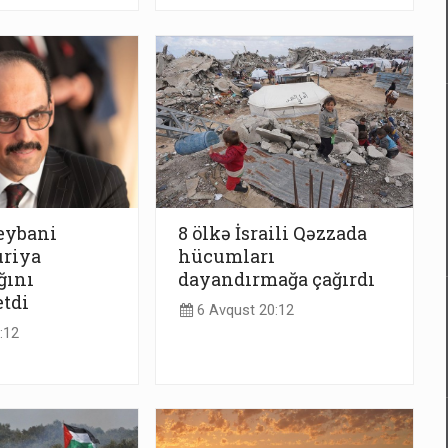
eybani
8 ölkə İsraili Qəzzada
uriya
hücumları
ğını
dayandırmağa çağırdı
tdi
6 Avqust 20:12
:12