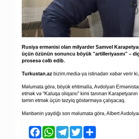
Rusiya ermənisi olan milyarder Samvel Karapetyan 
üçün özünün sonuncu böyük “artilleriyasını” – digə
prosesə cəlb edib.
Turkustan.az
bizim.media-ya istinadən xəbər verir ki
Məlumata görə, böyük ehtimalla, Avdolyan Ermənistan
etmək və “Kaluqa oliqarxı” kimi tanınan Karapetyanın 
təmin etmək üçün təzyiq göstərməyə çalışacaq.
Mənbənin yaydığı son məlumata görə, Albert Avdolyan 
Facebook
WhatsApp
Telegram
Twitter
Share