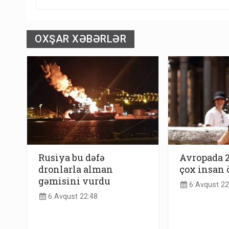
OXŞAR XƏBƏRLƏR
Rusiya bu dəfə
Avropada 
dronlarla alman
çox insan 
gəmisini vurdu
6 Avqust 22
6 Avqust 22:48