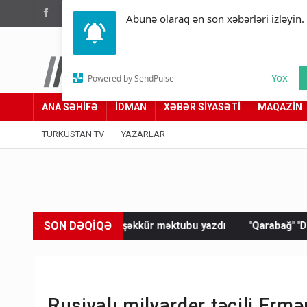
(012) 449 94 05
Abunə olaraq ən son xəbərləri izləyin.
Türküstan.az
Yox
Powered by SendPulse
Adımız yolumuzdur
ANA SƏHİFƏ
İDMAN
XƏBƏR SİYASƏTİ
MAQAZİN
TÜRKÜSTAN TV
YAZARLAR
SON DƏQİQƏ
ntə təşəkkür məktubu yazdı
"Qarabağ" "Dinamo"ya məğlub old
Rusiyalı milyarder təcili Erm