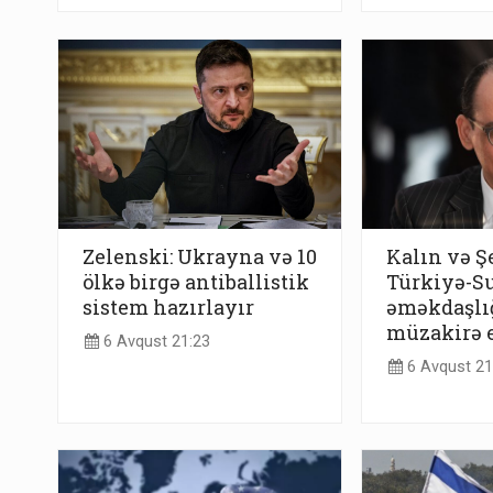
Zelenski: Ukrayna və 10
Kalın və Ş
ölkə birgə antiballistik
Türkiyə-S
sistem hazırlayır
əməkdaşlı
müzakirə e
6 Avqust 21:23
6 Avqust 21