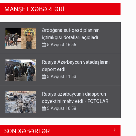
MANŞET XƏBƏRLƏRİ
Rusiya Azərbaycan vətədaşlarını
deport etdi
5 Avqust 11:53
Rusiya azərbaycanlı diasporun
obyektini məhv etdi - FOTOLAR
5 Avqust 10:58
Bu tarixdən HAVALAR DƏYİŞİR -
İSTİLƏR BİTİR
4 Avqust 22:04
ŞOK! David Seliverstov ölkədən
SON XƏBƏRLƏR
qaçdı