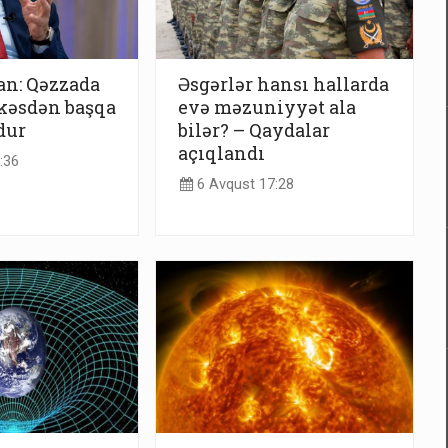
an: Qəzzada
Əsgərlər hansı hallarda
kəsdən başqa
evə məzuniyyət ala
dur
bilər? – Qaydalar
açıqlandı
:36
6 Avqust 17:28