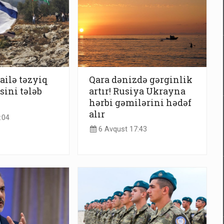
ilə təzyiq
Qara dənizdə gərginlik
sini tələb
artır! Rusiya Ukrayna
hərbi gəmilərini hədəf
alır
:04
6 Avqust 17:43