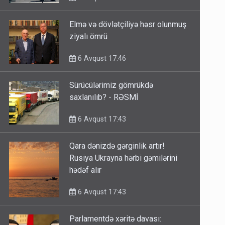
Elmə və dövlətçiliyə həsr olunmuş
ziyalı ömrü
6 Avqust 17:46
Sürücülərimiz gömrükdə
saxlanılıb? - RƏSMİ
6 Avqust 17:43
Qara dənizdə gərginlik artır!
Rusiya Ukrayna hərbi gəmilərini
hədəf alır
6 Avqust 17:43
Parlamentdə xəritə davası: