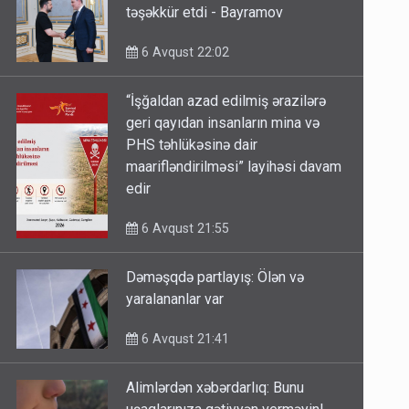
təşəkkür etdi - Bayramov
6 Avqust 22:02
“İşğaldan azad edilmiş ərazilərə
geri qayıdan insanların mina və
PHS təhlükəsinə dair
maarifləndirilməsi” layihəsi davam
edir
6 Avqust 21:55
Dəməşqdə partlayış: Ölən və
yaralananlar var
6 Avqust 21:41
Alimlərdən xəbərdarlıq: Bunu