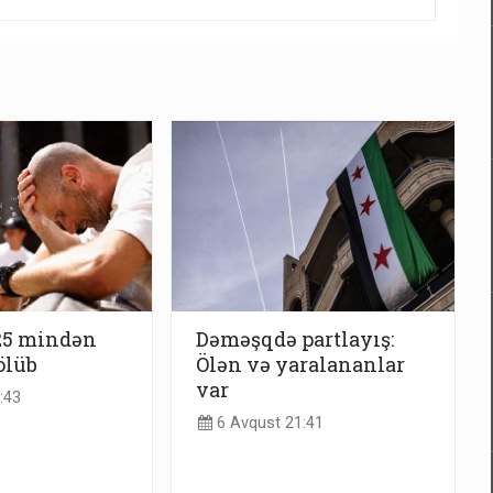
25 mindən
Dəməşqdə partlayış:
ölüb
Ölən və yaralananlar
var
:43
6 Avqust 21:41