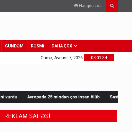
Haqqımızda
GÜNDƏM
RƏSMİ
DAHA ÇOX
Cümə, Avqust 7, 2026
03:01:36
a 25 mindən çox insan ölüb
Saxta spirtli içkilər niyə korluğ
REKLAM SAHƏSİ