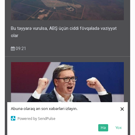
Bu təyyarə vurulsa, ABŞ üçün ciddi fövqəladə vəziyyət
olar
09:21
×
Abunə olaraq ən son xəbərləri izləyin.
Powered by SendPulse
Hə
Yox
Müharibənin bitəcəyinə əmin deyiləm, çətin qış gözləyir -