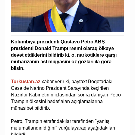
Kolumbiya prezidenti Qustavo Petro ABŞ
prezidenti Donald Trampı rəsmi olaraq ölkəyə
dəvət etdiklərini bildirib ki, o, narkotiklərə qarşı
mübarizənin əsl miqyasını öz gözləri ilə görə
bilsin.
Turkustan.az
xəbər verir ki, paytaxt Boqotadakı
Casa de Narino Prezident Sarayında keçirilən
Nazirlər Kabinetinin iclasından sonra danışan Petro
Trampın ölkəsini hədəf alan açıqlamalarına
münasibət bildirib.
Petro, Trampın ətrafındakılar tərəfindən "yanlış
məlumatlandırıldığını" vurğulayaraq aşağıdakıları
bildirdi: