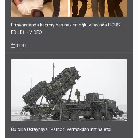
Ermənistanda keçmiş baş nazirin oğlu villasında HƏBS
EDİLDİ – VİDEO
11:41
Bu ölkə Ukraynaya “Patriot” verməkdən imtina etdi