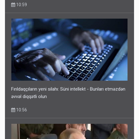
10:59
Fırıldaqçıların yeni silahı: Süni intellekt - Bunları etməzdən
əvvəl diqqətli olun
10:56