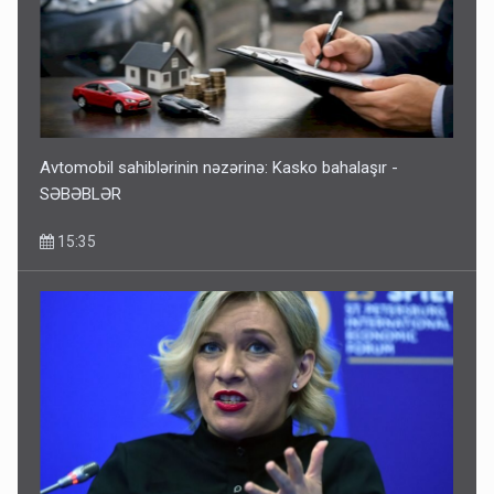
Avtomobil sahiblərinin nəzərinə: Kasko bahalaşır -
SƏBƏBLƏR
15:35