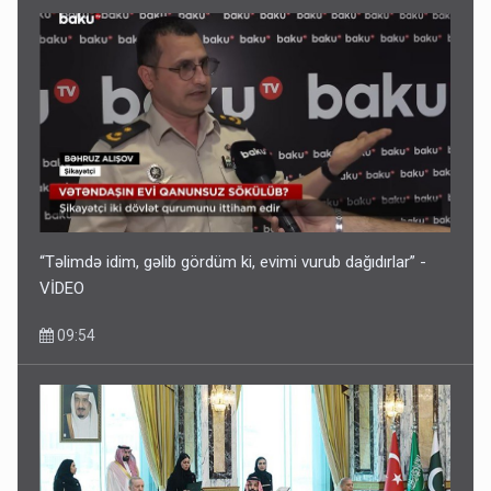
“Təlimdə idim, gəlib gördüm ki, evimi vurub dağıdırlar” -
VİDEO
09:54