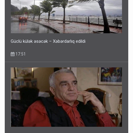
Fırıldaqçıların yeni silahı: Süni intellekt - Bunları etməzdən
əvvəl diqqətli olun
10:56
Güclü külək əsəcək – Xəbərdarlıq edildi
17:51