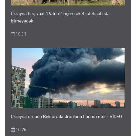
Ukrayna heç vaxt “Patriot” üçün raket istehsal edə
bilməyəcək
10:31
Ukrayna ordusu Belqoroda dronlarla hücum etdi - VİDEO
10:26