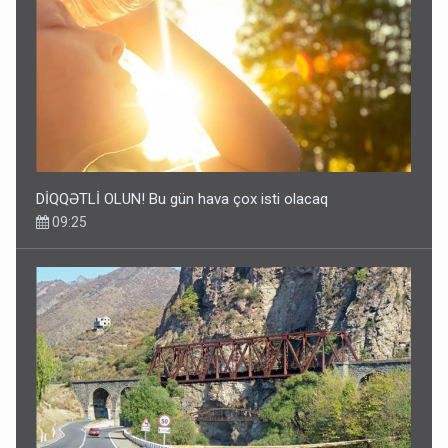
DİQQƏTLİ OLUN! Bu gün hava çox isti olacaq
09:25