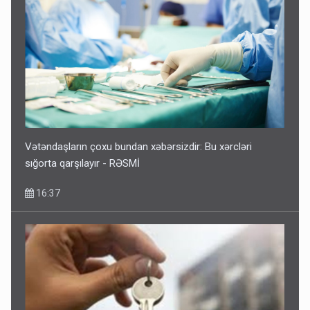
Vətəndaşların çoxu bundan xəbərsizdir: Bu xərcləri
sığorta qarşılayır - RƏSMİ
16:37