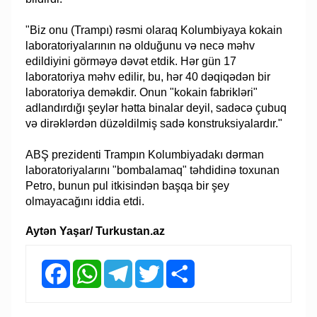
"Biz onu (Trampı) rəsmi olaraq Kolumbiyaya kokain
laboratoriyalarının nə olduğunu və necə məhv
edildiyini görməyə dəvət etdik. Hər gün 17
laboratoriya məhv edilir, bu, hər 40 dəqiqədən bir
laboratoriya deməkdir. Onun "kokain fabrikləri"
adlandırdığı şeylər hətta binalar deyil, sadəcə çubuq
və dirəklərdən düzəldilmiş sadə konstruksiyalardır."
ABŞ prezidenti Trampın Kolumbiyadakı dərman
laboratoriyalarını "bombalamaq" təhdidinə toxunan
Petro, bunun pul itkisindən başqa bir şey
olmayacağını iddia etdi.
Aytən Yaşar/ Turkustan.az
Facebook
WhatsApp
Telegram
Twitter
Share