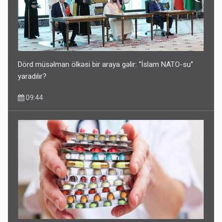
Dörd müsəlman ölkəsi bir araya gəlir: “İslam NATO-su”
yaradılır?
09:44