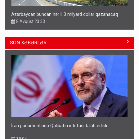
Azərbaycan bundan hər il 3 milyard dollar qazanacaq
8 Avqust 23:33
SON XƏBƏRLƏR
Avtomobil sahiblərinin nəzərinə: Kasko bahalaşır -
SƏBƏBLƏR
15:35
İran parlamentində Qalibafın istefası tələb edildi
18:04