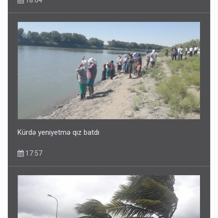
Dünyanı idarə edənlər insanlığın başını bu şou ilə qatır
14:22
Kürdə yeniyetmə qız batdı
17:57