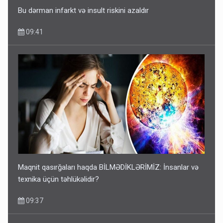
Bu dərman infarkt və insult riskini azaldır
09:41
Maqnit qasırğaları haqda BİLMƏDİKLƏRİMİZ: İnsanlar və
texnika üçün təhlükəlidir?
09:37