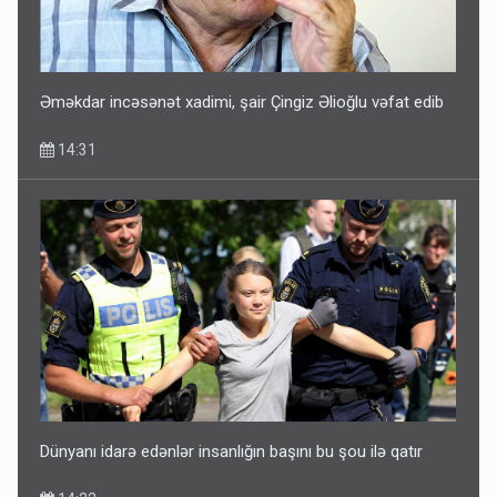
Əməkdar incəsənət xadimi, şair Çingiz Əlioğlu vəfat edib
14:31
Dünyanı idarə edənlər insanlığın başını bu şou ilə qatır