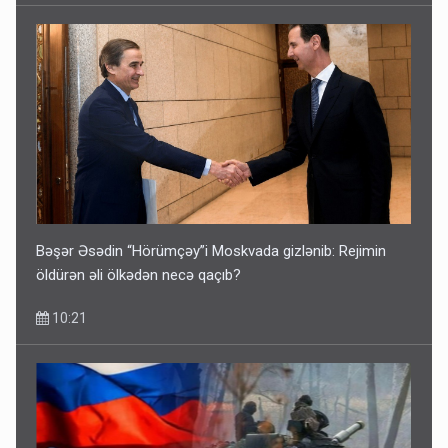
Bəşər Əsədin “Hörümçəy”i Moskvada gizlənib: Rejimin
öldürən əli ölkədən necə qaçıb?
10:21