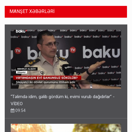
MANŞET XƏBƏRLƏRİ
“Təlimdə idim, gəlib gördüm ki, evimi vurub dağıdırlar” -
VİDEO
09:54