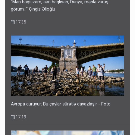
"Mən haqsızam, sən haqlısan, Dünya, mənlə vuruş
görüm..." Çingiz Əlioğlu
17:35
Avropa quruyur: Bu çaylar sürətlə dayazlaşır - Foto
17:19