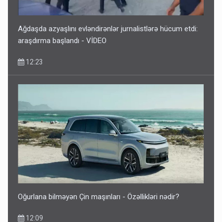
Ağdaşda azyaşlını evləndirənlər jurnalistlərə hücum etdi:
araşdırma başlandı - VİDEO
12:23
Oğurlana bilməyən Çin maşınları - Özəllikləri nədir?
12:09