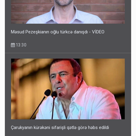
Məsud Pezeşkianın oğlu türkcə danışdı - VİDEO
13:30
Çarukyanın kürəkəni sifarişli qətlə görə həbs edildi