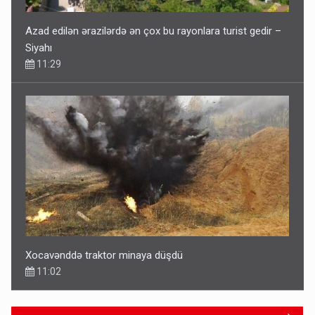
Azad edilən ərazilərdə ən çox bu rayonlara turist gedir –
Siyahı
11:29
Xocavənddə traktor minaya düşdü
11:02