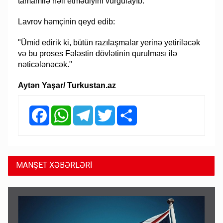
tamamilə həll etmədiyini vurğulayıb.
Lavrov həmçinin qeyd edib:
"Ümid edirik ki, bütün razılaşmalar yerinə yetiriləcək
və bu proses Fələstin dövlətinin qurulması ilə
nəticələnəcək."
Aytən Yaşar/ Turkustan.az
Facebook
WhatsApp
Telegram
Twitter
Share
MANŞET XƏBƏRLƏRİ