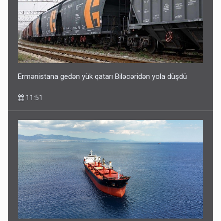
Ermənistana gedən yük qatarı Biləcəridən yola düşdü
11:51