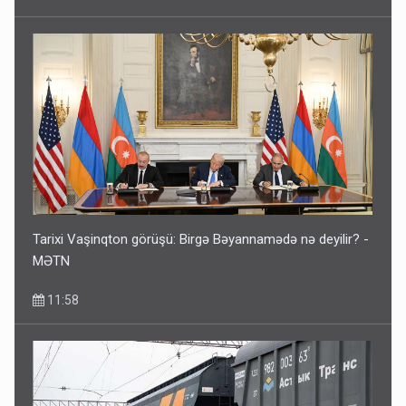
Tarixi Vaşinqton görüşü: Birgə Bəyannamədə nə deyilir? -
MƏTN
11:58