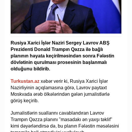
Rusiya Xarici İşlər Naziri Sergey Lavrov ABŞ
Prezidenti Donald Trampın Qəzza ilə bağlı
planının həyata keçirilməsindən sonra Fələstin
dövlətinin qurulması prosesinin başlanmalı
olduğunu bildirib.
Turkustan.az
xəbər verir ki, Rusiya Xarici İşlər
Nazirliyinin açıqlamasına görə, Lavrov paytaxt
Moskvada ərəb ölkələrindən gələn jurnalistlərlə
görüş keçirib.
Jurnalistlərin suallarını cavablandıran Lavrov
Trampın Qəzza planını "masadakı ən yaxşı təklif"
kimi dəyərləndirsə də, bu planın Fələstin məsələsini