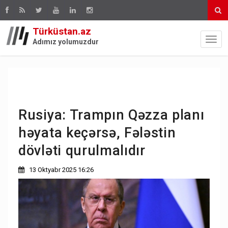
Türküstan.az
Adımız yolumuzdur
Rusiya: Trampın Qəzza planı
həyata keçərsə, Fələstin
dövləti qurulmalıdır
13 Oktyabr 2025 16:26