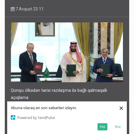
7 Avqust 23:11
Qonşu ölkədən tarixi razılaşma ilə bağlı qalmaqallı
açıqlama
×
Abunə olaraq ən son xəbərləri izləyin.
7 Avqust 23:04
Powered by SendPulse
Hə
Yox