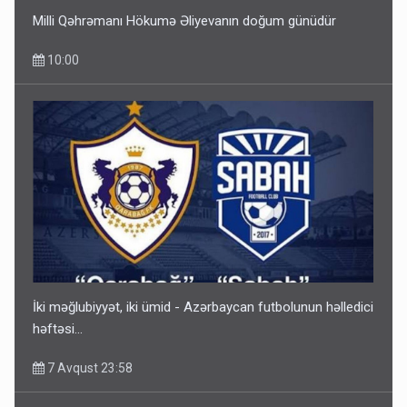
Milli Qəhrəmanı Hökumə Əliyevanın doğum günüdür
10:00
İki məğlubiyyət, iki ümid - Azərbaycan futbolunun həlledici
həftəsi...
7 Avqust 23:58