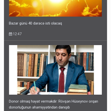
Bazar günü 40 dərəcə isti olacaq
12:47
Donor olmaq həyat verməkdir: Rövşən Hüseynov orqan
donorluğunun əhəmiyyətindən danışıb