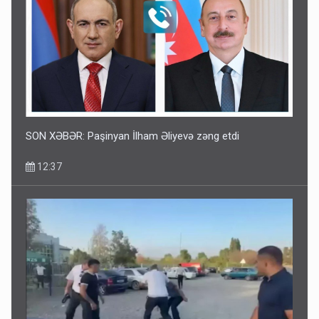
SON XƏBƏR: Paşinyan İlham Əliyevə zəng etdi
12:37