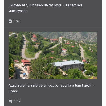
Ukrayna ABŞ-nin tələbi ilə razılaşdı - Bu gəmiləri
vurmayacaq
11:40
Azad edilən ərazilərdə ən çox bu rayonlara turist gedir –
Siyahı
11:29