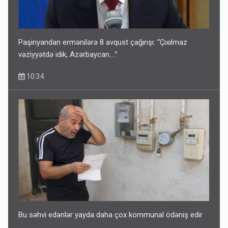
Paşinyandan ermənilərə 8 avqust çağırışı: “Çıxılmaz
vəziyyətdə idik, Azərbaycan….”
10:34
Bu səhvi edənlər yayda daha çox kommunal ödəniş edir