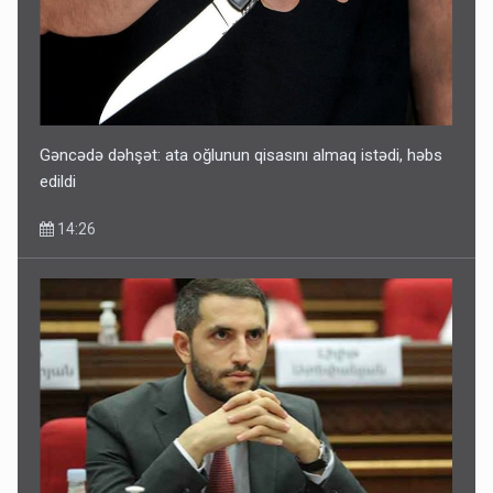
Sənədsiz ev sahiblərinin nəzərinə: Çıxarış almaq üçün...
13:10
Gəncədə dəhşət: ata oğlunun qisasını almaq istədi, həbs
edildi
14:26
Keçmiş nazirin mənsub olduğu nəslin 6 min yaşı var?
12:56