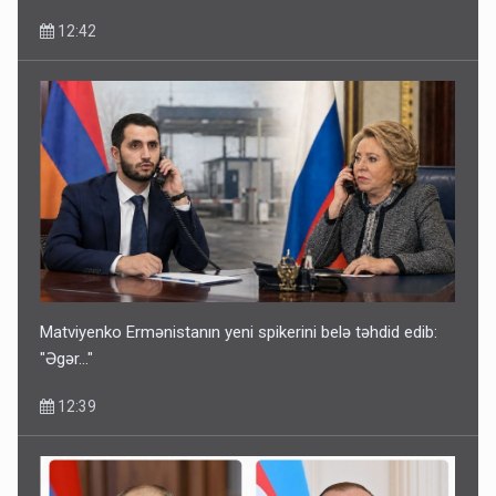
12:42
Matviyenko Ermənistanın yeni spikerini belə təhdid edib:
"Əgər..."
12:39