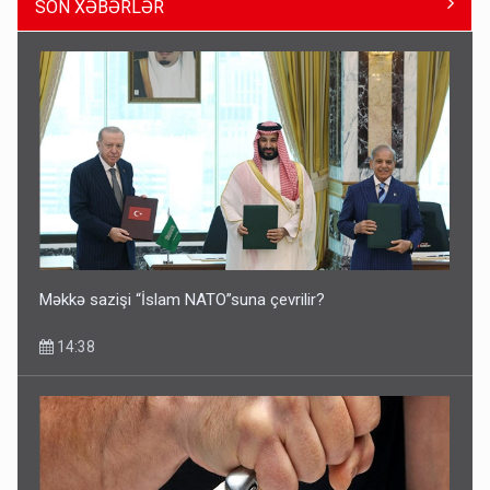
SON XƏBƏRLƏR
Pakistan prezidentindən Azərbaycanla bağlı açıqlama
13:58
Məkkə sazişi “İslam NATO”suna çevrilir?
14:38