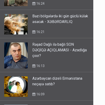
16:24
Bəzi bölgələrdə iki gün güclü külək
əsəcək - XƏBƏRDARLIQ
16:21
Rəşad Dağlı ilə bağlı SON
DƏQİQƏ AÇIQLAMASI - Azadlığa
çıxır?
16:13
Azərbaycan dizeli Ermənistana
neçəyə satıb?
16:09