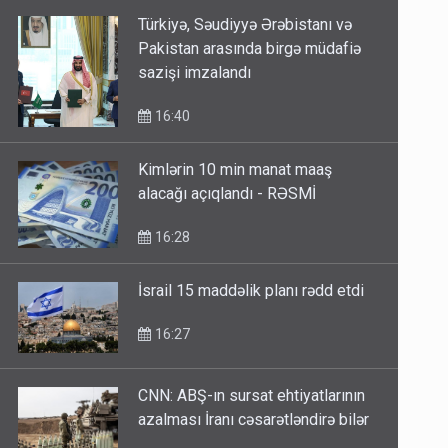
Türkiyə, Səudiyyə Ərəbistanı və
Pakistan arasında birgə müdafiə
sazişi imzalandı
16:40
Kimlərin 10 min manat maaş
alacağı açıqlandı - RƏSMİ
16:28
İsrail 15 maddəlik planı rədd etdi
16:27
CNN: ABŞ-ın sursat ehtiyatlarının
azalması İranı cəsarətləndirə bilər