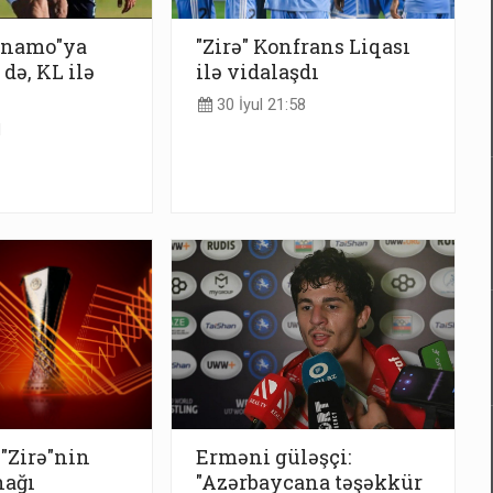
Dinamo"ya
"Zirə" Konfrans Liqası
 də, KL ilə
ilə vidalaşdı
30 İyul 21:58
1
 "Zirə"nin
Erməni güləşçi:
nağı
"Azərbaycana təşəkkür