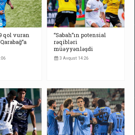
9 qol vuran
“Sabah”ın potensial
Qarabağ”a
rəqibləri
müəyyənləşdi
:06
3 Avqust 14:26