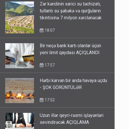
Zar kəndinin xarici su təchizatı,
tullantı su şəbəkə və qurğuların
tikintisinə 7 milyon xərclənəcək
18:07
Bir neçə bank kartı olanlar üçün
yeni limit qaydası AÇIQLANDI
17:57
Hərbi karvan bir anda havaya uçdu
- ŞOK GÖRÜNTÜLƏR
17:52
Uzun illər qeyri-rəsmi işləyənləri
sevindirəcək AÇIQLAMA