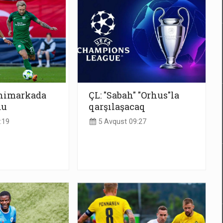
animarkada
ÇL: "Sabah" "Orhus"la
du
qarşılaşacaq
:19
5 Avqust 09:27