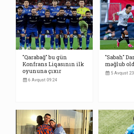
"Qarabağ" bu gün
"Sabah" D
Konfrans Liqasının ilk
məğlub ol
oyununa çıxır
5 Avqust 23
6 Avqust 09:24