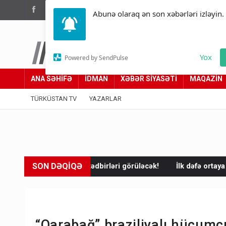
(012) 449 94 05
Abunə olaraq ən son xəbərləri izləyin.
Türküstan.az
Yox
Powered by SendPulse
Adımız yolumuzdur
ANA SƏHİFƏ
İDMAN
XƏBƏR SİYASƏTİ
MAQAZİN
TÜRKÜSTAN TV
YAZARLAR
SON DƏQİQƏ
 tədbirləri görüləcək!
İlk dəfə ortaya çıxdı! Anbarda ABŞ və İsra
“Qarabağ” braziliyalı hücumçu