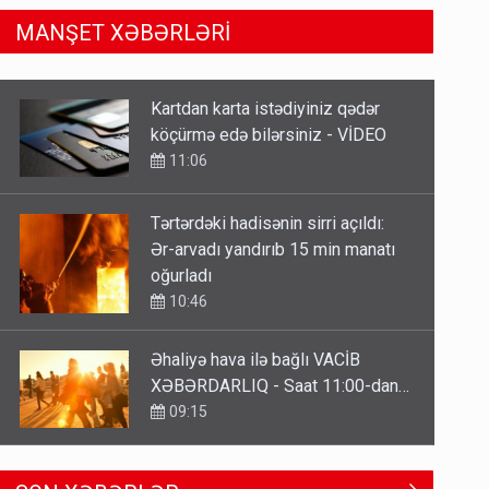
MANŞET XƏBƏRLƏRİ
Tərtərdəki hadisənin sirri açıldı:
Ər-arvadı yandırıb 15 min manatı
oğurladı
10:46
Əhaliyə hava ilə bağlı VACİB
XƏBƏRDARLIQ - Saat 11:00-dan…
09:15
ŞOK! David Seliverstov ölkədən
qaçdı
6 Avqust 14:14
Geri çağırılan səfir Abel