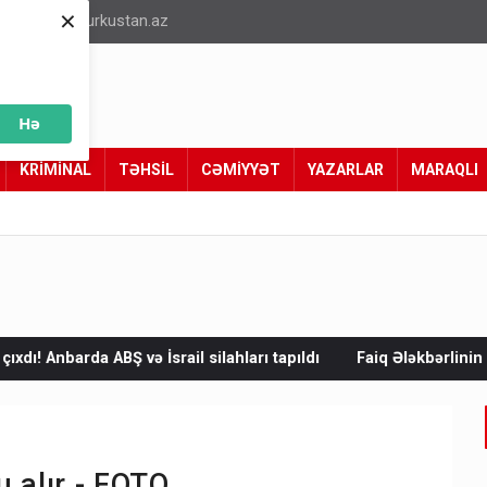
×
info@turkustan.az
Hə
KRİMİNAL
TƏHSİL
CƏMİYYƏT
YAZARLAR
MARAQLI
il silahları tapıldı
Faiq Ələkbərlinin “Türk xalqları fəlsəfəsi 
 alır - FOTO