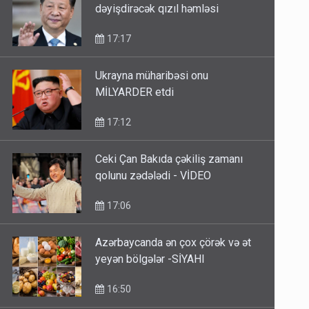
dəyişdirəcək qızıl həmləsi
17:17
Ukrayna müharibəsi onu
MİLYARDER etdi
17:12
Ceki Çan Bakıda çəkiliş zamanı
qolunu zədələdi - VİDEO
17:06
Azərbaycanda ən çox çörək və ət
yeyən bölgələr -SİYAHI
16:50