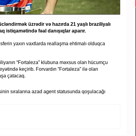
cləndirmək üzrədir və hazırda 21 yaşlı braziliyalı
q istiqamətində fəal danışıqlar aparır.
ansferin yaxın vaxtlarda reallaşma ehtimalı olduqca
ziliyanın “Fortaleza” klubuna məxsus olan hücumçu
tində keçirib. Forvardın “Fortaleza” ilə olan
aşa çatacaq.
nin sıralarına azad agent statusunda qoşulacağı