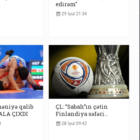
edirəm"
1
29 İyul 21:34
əniyə qalib
ÇL: “Sabah”ın çətin
NALA ÇIXDI
Finlandiya səfəri...
8
28 İyul 09:42