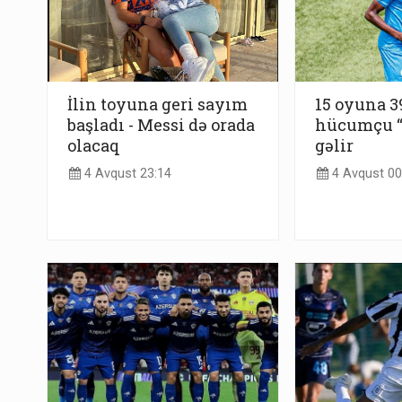
İlin toyuna geri sayım
15 oyuna 3
başladı - Messi də orada
hücumçu “
olacaq
gəlir
4 Avqust 23:14
4 Avqust 00