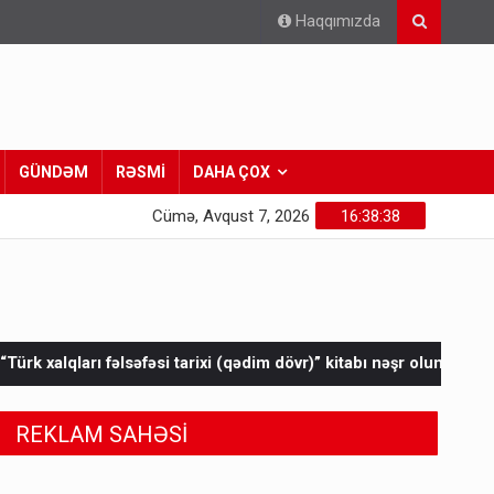
Haqqımızda
GÜNDƏM
RƏSMİ
DAHA ÇOX
Cümə, Avqust 7, 2026
16:38:40
tarixi (qədim dövr)” kitabı nəşr olunub
Zar kəndinin xarici su t
REKLAM SAHƏSİ