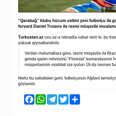
“Qarabağ” klubu hücum xəttini yeni futbolçu ilə gü
forvard Daniel Troiano ilə rəsmi müqavilə imzalama
Turkustan.az
oxu.az-a istinadla xəbər verir ki, bu tr
yüksək qiymətləndirilir.
Verilən məlumatlara görə, rəsmi müqavilə ilə Bra
geridə qalan mövsümü “Floresta” komandasının heyə
müqaviləsinin müddəti isə iyulun 18-də rəsmən b
Məhz bu səbəbdən gənc futbolçunun Ağdam təmsilçisi
gözlənilir.
Facebook
WhatsApp
Telegram
Twitter
Share