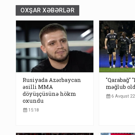
OXŞAR XƏBƏRLƏR
Rusiyada Azərbaycan
"Qarabağ" 
əsilli MMA
məğlub ol
döyüşçüsünə hökm
6 Avqust 22
oxundu
15:18