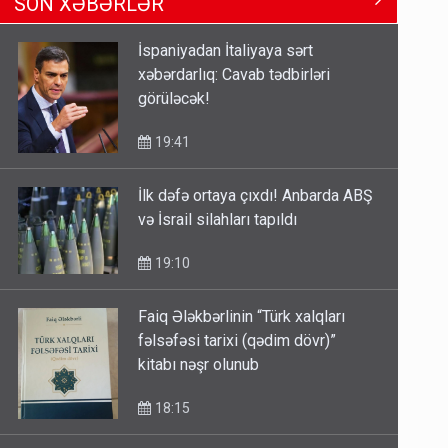
SON XƏBƏRLƏR
Məhərrəmovun oğludur - DOSYE
14:07
İspaniyadan İtaliyaya sərt
xəbərdarlıq: Cavab tədbirləri
Media və Yayım Şurasına əlavə
görüləcək!
hüquq və vəzifələr verilib
13:24
19:41
İlk dəfə ortaya çıxdı! Anbarda ABŞ
Kartdan karta istədiyiniz qədər
və İsrail silahları tapıldı
köçürmə edə bilərsiniz - VİDEO
11:06
19:10
Faiq Ələkbərlinin “Türk xalqları
fəlsəfəsi tarixi (qədim dövr)”
kitabı nəşr olunub
18:15