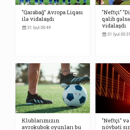
"Qarabağ" Avropa Liqası
"Neftçi" "
ilə vidalaşdı
qalib gəlsə
vidalaşdı
31 İyul 00:49
31 İyul 00:3
Klublarımızın
"Neftçi" və
avrokubok oyunları bu
növbəti sı