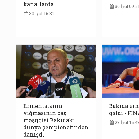
kanallarda
30 İyul 09:5
30 İyul 16:31
Ermənistanın
Bakıda erm
yığmasının baş
gəldi - Fİ
məşqçisi Bakıdakı
28 İyul 16:4
dünya çempionatından
danışdı