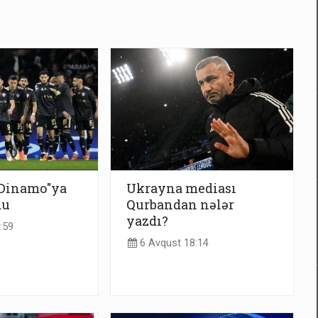
"Dinamo"ya
Ukrayna mediası
du
Qurbandan nələr
yazdı?
:59
6 Avqust 18:14