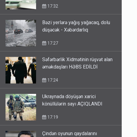
17:32
Bəzi yerlərə yağış yağacaq, dolu
düşəcək - Xəbərdarlıq
17:27
Səfərbərlik Xidmətinin rüşvət alan
əməkdaşları HƏBS EDİLDİ
17:24
Ukraynada döyüşən xarici
könüllülərin sayı AÇIQLANDI
17:19
Çindən oyunun qaydalarını