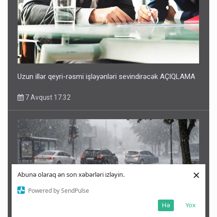
Uzun illər qeyri-rəsmi işləyənləri sevindirəcək AÇIQLAMA
7 Avqust 17:32
×
Abunə olaraq ən son xəbərləri izləyin.
Powered by SendPulse
Hə
Yox