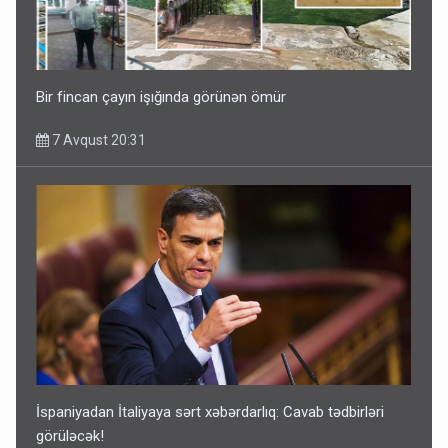
Bir fincan çayın işığında görünən ömür
7 Avqust 20:31
İspaniyadan İtaliyaya sərt xəbərdarlıq: Cavab tədbirləri
görüləcək!