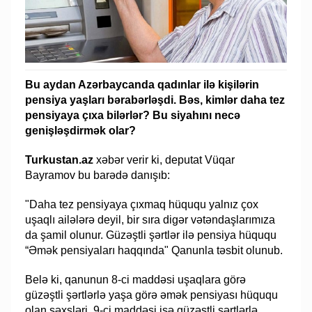
Bu aydan Azərbaycanda qadınlar ilə kişilərin
pensiya yaşları bərabərləşdi. Bəs, kimlər daha tez
pensiyaya çıxa bilərlər? Bu siyahını necə
genişləşdirmək olar?
Turkustan.az
xəbər verir ki, deputat Vüqar
Bayramov bu barədə danışıb:
"Daha tez pensiyaya çıxmaq hüququ yalnız çox
uşaqlı ailələrə deyil, bir sıra digər vətəndaşlarımıza
da şamil olunur. Güzəştli şərtlər ilə pensiya hüququ
“Əmək pensiyaları haqqında" Qanunla təsbit olunub.
Belə ki, qanunun 8-ci maddəsi uşaqlara görə
güzəştli şərtlərlə yaşa görə əmək pensiyası hüququ
olan şəxsləri, 9-ci maddəsi isə güzəştli şərtlərlə