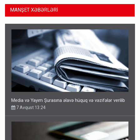
MANŞET XƏBƏRLƏRİ
Media və Yayım Şurasına əlavə hüquq və vəzifələr verilib
7 Avqust 13:24