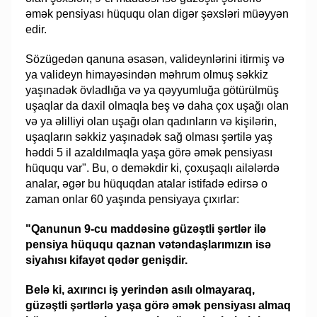
əmək pensiyası hüququ olan digər şəxsləri müəyyən
edir.
Sözügedən qanuna əsasən, valideynlərini itirmiş və
ya valideyn himayəsindən məhrum olmuş səkkiz
yaşınadək övladlığa və ya qəyyumluğa götürülmüş
uşaqlar da daxil olmaqla beş və daha çox uşağı olan
və ya əlilliyi olan uşağı olan qadınların və kişilərin,
uşaqların səkkiz yaşınadək sağ olması şərtilə yaş
həddi 5 il azaldılmaqla yaşa görə əmək pensiyası
hüququ var". Bu, o deməkdir ki, çoxuşaqlı ailələrdə
analar, əgər bu hüquqdan atalar istifadə edirsə o
zaman onlar 60 yaşında pensiyaya çıxırlar:
"Qanunun 9-cu maddəsinə güzəştli şərtlər ilə
pensiya hüququ qaznan vətəndaşlarımızın isə
siyahısı kifayət qədər genişdir.
Belə ki, axırıncı iş yerindən asılı olmayaraq,
güzəştli şərtlərlə yaşa görə əmək pensiyası almaq