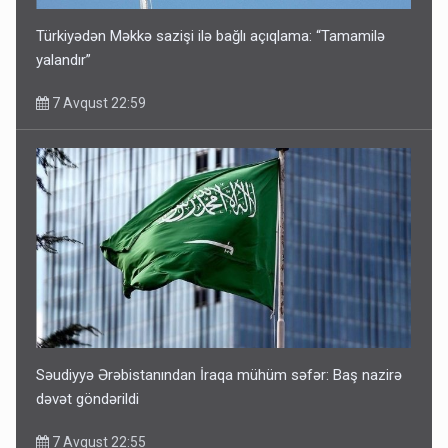
Türkiyədən Məkkə sazişi ilə bağlı açıqlama: “Tamamilə
yalandır”
7 Avqust 22:59
Səudiyyə Ərəbistanından İraqa mühüm səfər: Baş nazirə
dəvət göndərildi
7 Avqust 22:55