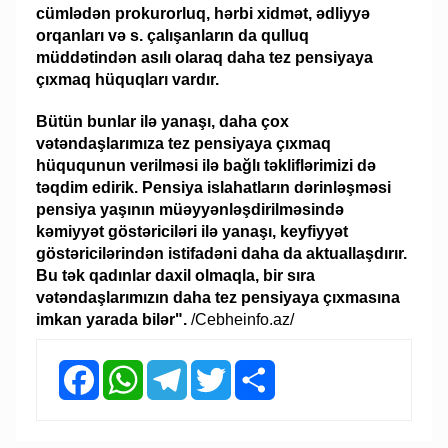
cümlədən prokurorluq, hərbi xidmət, ədliyyə
orqanları və s. çalışanların da qulluq
müddətindən asılı olaraq daha tez pensiyaya
çıxmaq hüquqları vardır.
Bütün bunlar ilə yanaşı, daha çox
vətəndaşlarımıza tez pensiyaya çıxmaq
hüququnun verilməsi ilə bağlı təkliflərimizi də
təqdim edirik. Pensiya islahatların dərinləşməsi
pensiya yaşının müəyyənləşdirilməsində
kəmiyyət göstəriciləri ilə yanaşı, keyfiyyət
göstəricilərindən istifadəni daha da aktuallaşdırır.
Bu tək qadınlar daxil olmaqla, bir sıra
vətəndaşlarımızın daha tez pensiyaya çıxmasına
imkan yarada bilər".
/Cebheinfo.az/
Facebook
WhatsApp
Telegram
Twitter
Share