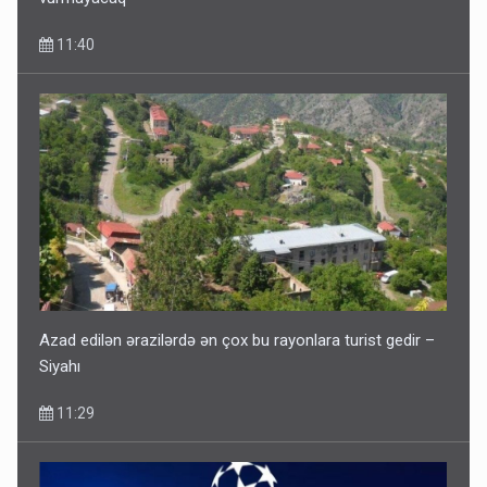
11:40
Gedişi var, dönüşü yox: Bakı-Tbilisi-Bakı qatarına bilet
satışından böyük narazılıq
7 Avqust 23:17
Azad edilən ərazilərdə ən çox bu rayonlara turist gedir –
Siyahı
11:29