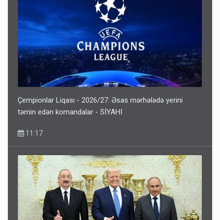
Geri çağırılan səfir Abel Məhərrəmovun oğludur - DOSYE
7 Avqust 14:07
Çempionlar Liqası - 2026/27: Əsas mərhələdə yerini
təmin edən komandalar - SİYAHI
11:17