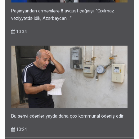
Paşinyandan ermənilərə 8 avqust çağırışı: “Çıxılmaz
vəziyyətdə idik, Azərbaycan….”
10:34
Bu səhvi edənlər yayda daha çox kommunal ödəniş edir
10:24