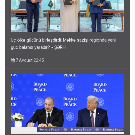
Üç ölkə gücünü birləşdirdi: Məkkə sazişi regionda yeni
güc balansı yaradır? - ŞƏRH
7 Avqust 22:45