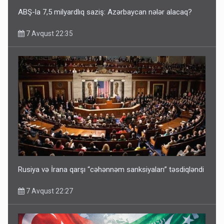
ABŞ-la 7,5 milyardlıq saziş: Azərbaycan nələr alacaq?
7 Avqust 22:35
Rusiya və İrana qarşı “cəhənnəm sanksiyaları” təsdiqləndi
7 Avqust 22:27