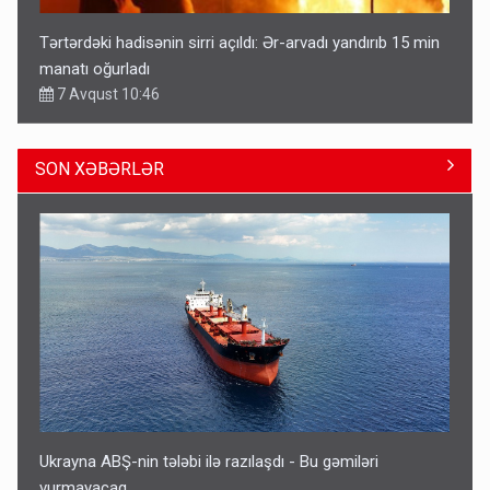
Tərtərdəki hadisənin sirri açıldı: Ər-arvadı yandırıb 15 min
manatı oğurladı
7 Avqust 10:46
SON XƏBƏRLƏR
Azad edilən ərazilərdə ən çox bu rayonlara turist gedir –
Siyahı
11:29
Ukrayna ABŞ-nin tələbi ilə razılaşdı - Bu gəmiləri
vurmayacaq