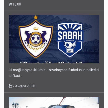
10:00
İki məğlubiyyət, iki ümid - Azərbaycan futbolunun həlledici
həftəsi...
7 Avqust 23:58