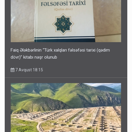
Faiq Ələkbərlinin “Türk xalqları fəlsəfəsi tarixi (qədim
dövr)” kitabı nəşr olunub
7 Avqust 18:15