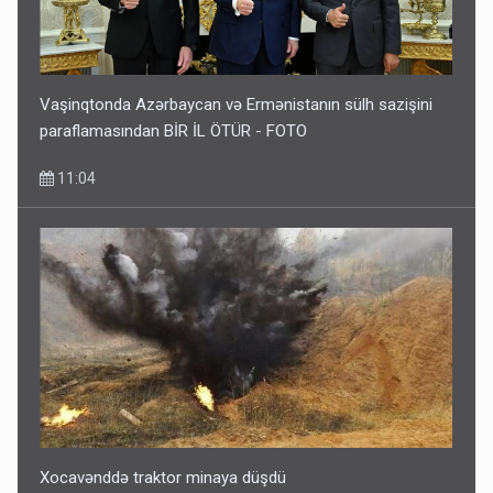
Vaşinqtonda Azərbaycan və Ermənistanın sülh sazişini
paraflamasından BİR İL ÖTÜR - FOTO
11:04
Xocavənddə traktor minaya düşdü