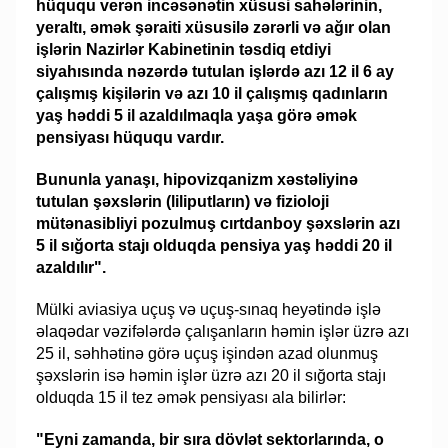
hüququ verən incəsənətin xüsusi sahələrinin,
yeraltı, əmək şəraiti xüsusilə zərərli və ağır olan
işlərin Nazirlər Kabinetinin təsdiq etdiyi
siyahısında nəzərdə tutulan işlərdə azı 12 il 6 ay
çalışmış kişilərin və azı 10 il çalışmış qadınların
yaş həddi 5 il azaldılmaqla yaşa görə əmək
pensiyası hüququ vardır.
Bununla yanaşı, hipovizqanizm xəstəliyinə
tutulan şəxslərin (liliputların) və fizioloji
mütənasibliyi pozulmuş cırtdanboy şəxslərin azı
5 il sığorta stajı olduqda pensiya yaş həddi 20 il
azaldılır".
Mülki aviasiya uçuş və uçuş-sınaq heyətində işlə
əlaqədar vəzifələrdə çalışanların həmin işlər üzrə azı
25 il, səhhətinə görə uçuş işindən azad olunmuş
şəxslərin isə həmin işlər üzrə azı 20 il sığorta stajı
olduqda 15 il tez əmək pensiyası ala bilirlər:
"Eyni zamanda, bir sıra dövlət sektorlarında, o