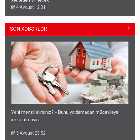
xəritədən silinəcək
4 Avqust 12:01
SON XƏBƏRLƏR
Ərdoğana sui-qəsd planının iştirakçısı detalları açıqladı
5 Avqust 16:56
Yeni mənzil alırsınız? - Bunu yoxlamadan müqaviləyə
imza atmayın
5 Avqust 23:52