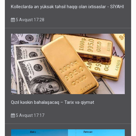
Kolleclərdə ən yüksək təhsil haqqı olan ixtisaslar - SİYAHI
5 Avqust 17:28
Qızıl kəskin bahalaşacaq – Tarix və qiymət
5 Avqust 17:17