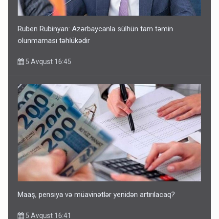
Ruben Rubinyan: Azərbaycanla sülhün tam təmin
olunmaması təhlükədir
5 Avqust 16:45
Maaş, pensiya və müavinətlər yenidən artırılacaq?
5 Avqust 16:41