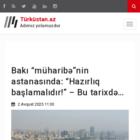
Türküstan.az
Adımız yolumuzdur
Bakı “müharibə”nin
astanasında: “Hazırlıq
başlamalıdır!” – Bu tarixdə…
2 Avqust 2025 11:30