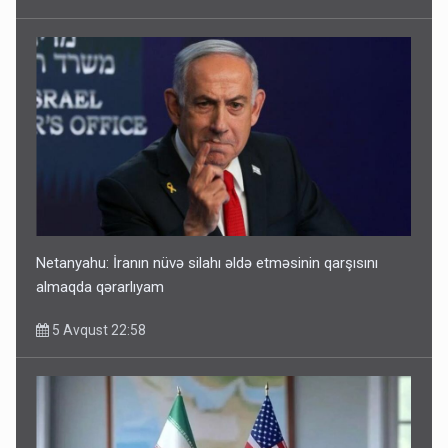
Netanyahu: İranın nüvə silahı əldə etməsinin qarşısını
almaqda qərarlıyam
5 Avqust 22:58