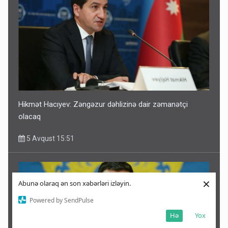
Hikmət Hacıyev: Zəngəzur dəhlizinə dair zəmanətçi
olacaq
5 Avqust 15:51
×
Abunə olaraq ən son xəbərləri izləyin.
Powered by SendPulse
Hə
Yox