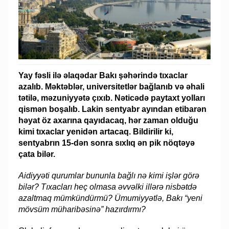
Yay fəsli ilə əlaqədar Bakı şəhərində tıxaclar
azalıb. Məktəblər, universitetlər bağlanıb və əhali
tətilə, məzuniyyətə çıxıb. Nəticədə paytaxt yolları
qismən boşalıb. Lakin sentyabr ayından etibarən
həyat öz axarına qayıdacaq, hər zaman olduğu
kimi tıxaclar yenidən artacaq. Bildirilir ki,
sentyabrın 15-dən sonra sıxlıq ən pik nöqtəyə
çata bilər.
Aidiyyəti qurumlar bununla bağlı nə kimi işlər görə
bilər? Tıxacları heç olmasa əvvəlki illərə nisbətdə
azaltmaq mümkündürmü? Ümumiyyətlə, Bakı “yeni
mövsüm müharibəsinə” hazırdırmı?