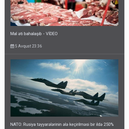
FOTOLAR
5 Avqust 10:58
Mal əti bahalaşıb - VİDEO
5 Avqust 23:36
NATO: Rusiya təyyarələrinin ələ keçirilməsi bir ildə 250%