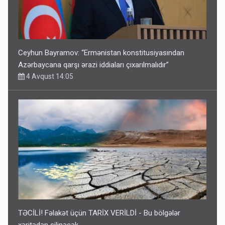
Ceyhun Bayramov: “Ermənistan konstitusiyasından
Azərbaycana qarşı ərazi iddiaları çıxarılmalıdır”
4 Avqust 14:05
TƏCİLİ! Fəlakət üçün TARİX VERİLDİ - Bu bölgələr