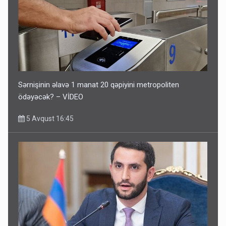
Sərnişinin əlavə 1 manat 20 qəpiyini metropoliten
ödəyəcək? – VİDEO
5 Avqust 16:45