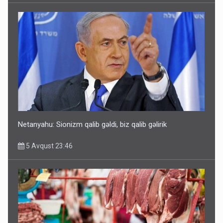
Rusiya Azərbaycan vətədaşlarını deport etdi
5 Avqust 11:53
Netanyahu: Sionizm qalib gəldi, biz qalib gəlirik
5 Avqust 23:46
Rusiya azərbaycanlı diasporun obyektini məhv etdi -