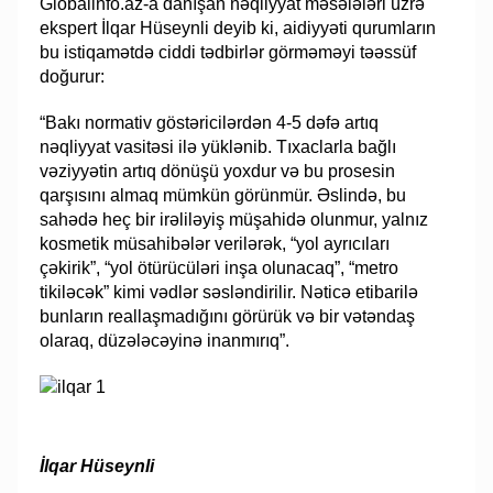
Globalinfo.az-a danışan nəqliyyat məsələləri üzrə
ekspert İlqar Hüseynli deyib ki, aidiyyəti qurumların
bu istiqamətdə ciddi tədbirlər görməməyi təəssüf
doğurur:
“Bakı normativ göstəricilərdən 4-5 dəfə artıq
nəqliyyat vasitəsi ilə yüklənib. Tıxaclarla bağlı
vəziyyətin artıq dönüşü yoxdur və bu prosesin
qarşısını almaq mümkün görünmür. Əslində, bu
sahədə heç bir irəliləyiş müşahidə olunmur, yalnız
kosmetik müsahibələr verilərək, “yol ayrıcıları
çəkirik”, “yol ötürücüləri inşa olunacaq”, “metro
tikiləcək” kimi vədlər səsləndirilir. Nəticə etibarilə
bunların reallaşmadığını görürük və bir vətəndaş
olaraq, düzələcəyinə inanmırıq”.
İlqar Hüseynli