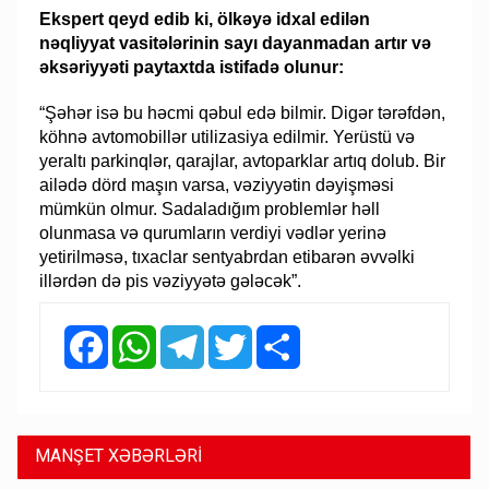
Ekspert qeyd edib ki, ölkəyə idxal edilən
nəqliyyat vasitələrinin sayı dayanmadan artır və
əksəriyyəti paytaxtda istifadə olunur:
“Şəhər isə bu həcmi qəbul edə bilmir. Digər tərəfdən,
köhnə avtomobillər utilizasiya edilmir. Yerüstü və
yeraltı parkinqlər, qarajlar, avtoparklar artıq dolub. Bir
ailədə dörd maşın varsa, vəziyyətin dəyişməsi
mümkün olmur. Sadaladığım problemlər həll
olunmasa və qurumların verdiyi vədlər yerinə
yetirilməsə, tıxaclar sentyabrdan etibarən əvvəlki
illərdən də pis vəziyyətə gələcək”.
Facebook
WhatsApp
Telegram
Twitter
Share
MANŞET XƏBƏRLƏRİ