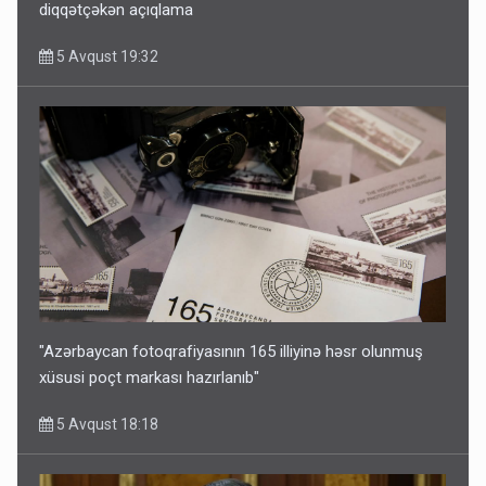
diqqətçəkən açıqlama
5 Avqust 19:32
"Azərbaycan fotoqrafiyasının 165 illiyinə həsr olunmuş
xüsusi poçt markası hazırlanıb"
5 Avqust 18:18