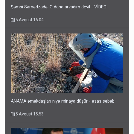
Şəmsi Səmədzadə: O daha arvadım deyil - VİDEO
5 Avqust 16:04
ANAMA əməkdaşları niyə minaya düşür - əsas səbəb
5 Avqust 15:53