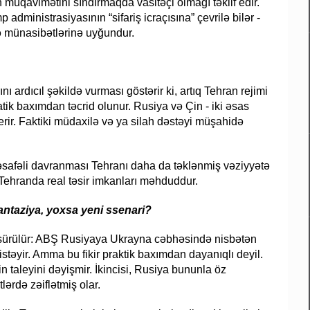
 müqavimətini sındırmaqda vasitəçi olmağı təklif edir.
dministrasiyasının “sifariş icraçısına” çevrilə bilər -
ə münasibətlərinə uyğundur.
nı ardıcıl şəkildə vurması göstərir ki, artıq Tehran rejimi
ik baxımdan təcrid olunur. Rusiya və Çin - iki əsas
 verir. Faktiki müdaxilə və ya silah dəstəyi müşahidə
 məsafəli davranması Tehranı daha da təklənmiş vəziyyətə
a Tehranda real təsir imkanları məhduddur.
antaziya, yoxsa yeni ssenari?
əli sürülür: ABŞ Rusiyaya Ukrayna cəbhəsində nisbətən
stəyir. Amma bu fikir praktik baxımdan dayanıqlı deyil.
n taleyini dəyişmir. İkincisi, Rusiya bununla öz
rdə zəiflətmiş olar.