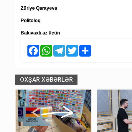
Züriyə Qarayeva
Politoloq
Bakıvaxtı.az üçün
Facebook
WhatsApp
Telegram
Twitter
Share
OXŞAR XƏBƏRLƏR