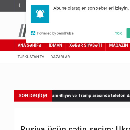
(012) 449 94 05
Abunə olaraq ən son xəbərləri izləyin.
Türküstan.az
Yox
Powered by SendPulse
Adımız yolumuzdur
ANA SƏHİFƏ
İDMAN
XƏBƏR SİYASƏTİ
MAQAZİN
TÜRKÜSTAN TV
YAZARLAR
SON DƏQİQƏ
lham Əliyev və Tramp arasında telefon danışığı olub
İrandan 
Rusiya üçün çətin seçim: Ukra