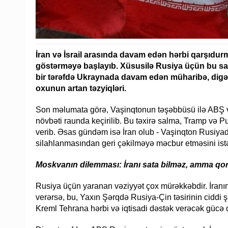
İran və İsrail arasında davam edən hərbi qarşıdur
göstərməyə başlayıb. Xüsusilə Rusiya üçün bu sava
bir tərəfdə Ukraynada davam edən müharibə, digər t
oxunun artan təzyiqləri.
Son məlumata görə, Vaşinqtonun təşəbbüsü ilə ABŞ və
növbəti raunda keçirilib. Bu təxirə salma, Tramp və P
verib. Əsas gündəm isə İran olub - Vaşinqton Rusiya
silahlanmasından geri çəkilməyə məcbur etməsini ist
Moskvanın dilemması: İranı sata bilməz, amma qo
Rusiya üçün yaranan vəziyyət çox mürəkkəbdir. İranın 
verərsə, bu, Yaxın Şərqdə Rusiya-Çin təsirinin cidd
Kreml Tehrana hərbi və iqtisadi dəstək verəcək gücə d