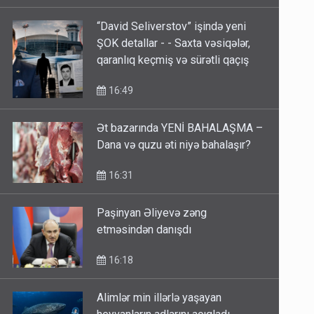
17:06
“David Seliverstov” işində yeni
ŞOK detallar - - Saxta vəsiqələr,
qaranlıq keçmiş və sürətli qaçış
16:49
Ət bazarında YENİ BAHALAŞMA –
Dana və quzu əti niyə bahalaşır?
16:31
Paşinyan Əliyevə zəng
etməsindən danışdı
16:18
Alimlər min illərlə yaşayan