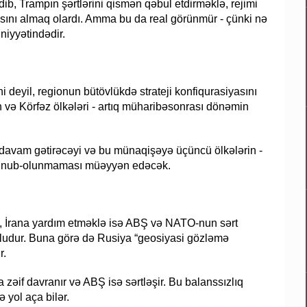
dib, Trampın şərtlərini qismən qəbul etdirməklə, rejimi
sını almaq olardı. Amma bu da real görünmür - çünki nə
niyyətindədir.
ni deyil, regionun bütövlükdə strateji konfiqurasiyasını
 və Körfəz ölkələri - artıq müharibəsonrası dönəmin
r davam gətirəcəyi və bu münaqişəyə üçüncü ölkələrin -
 olunub-olunmaması müəyyən edəcək.
, İrana yardım etməklə isə ABŞ və NATO-nun sərt
ə doludur. Buna görə də Rusiya “geosiyasi gözləmə
r.
a zəif davranır və ABŞ isə sərtləşir. Bu balanssızlıq
 yol aça bilər.