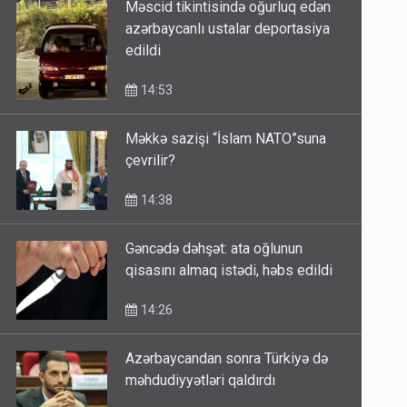
Məscid tikintisində oğurluq edən
azərbaycanlı ustalar deportasiya
edildi
14:53
Məkkə sazişi “İslam NATO”suna
çevrilir?
14:38
Gəncədə dəhşət: ata oğlunun
qisasını almaq istədi, həbs edildi
14:26
Azərbaycandan sonra Türkiyə də
məhdudiyyətləri qaldırdı