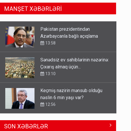
MANŞET XƏBƏRLƏRİ
Sənədsiz ev sahiblərinin nəzərinə:
Çıxarış almaq üçün...
13:10
Keçmiş nazirin mənsub olduğu
nəslin 6 min yaşı var?
12:56
Britaniya Səfirliyi Vaşinqton
razılaşmasının ildönümü ilə bağlı
bəyanat yaydı
12:50
Paşinyan Əliyevə zəng