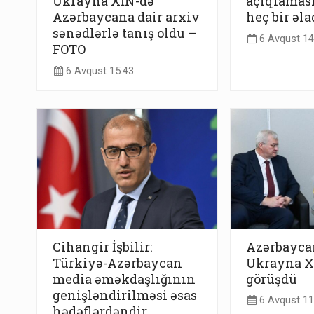
Ukrayna XİN-də
açıqlaması
Azərbaycana dair arxiv
heç bir əl
sənədlərlə tanış oldu –
6 Avqust 14
FOTO
6 Avqust 15:43
Cihangir İşbilir:
Azərbayca
Türkiyə-Azərbaycan
Ukrayna Xİ
media əməkdaşlığının
görüşdü
genişləndirilməsi əsas
6 Avqust 11
hədəflərdəndir