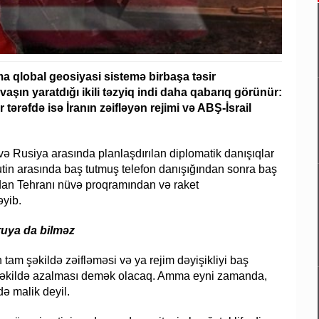
ma qlobal geosiyasi sistemə birbaşa təsir
şın yaratdığı ikili təzyiq indi daha qabarıq görünür:
ərəfdə isə İranın zəifləyən rejimi və ABŞ-İsrail
 Rusiya arasında planlaşdırılan diplomatik danışıqlar
utin arasında baş tutmuş telefon danışığından sonra baş
dan Tehranı nüvə proqramından və raket
əyib.
ruya da bilməz
tam şəkildə zəifləməsi və ya rejim dəyişikliyi baş
i şəkildə azalması demək olacaq. Amma eyni zamanda,
ə malik deyil.