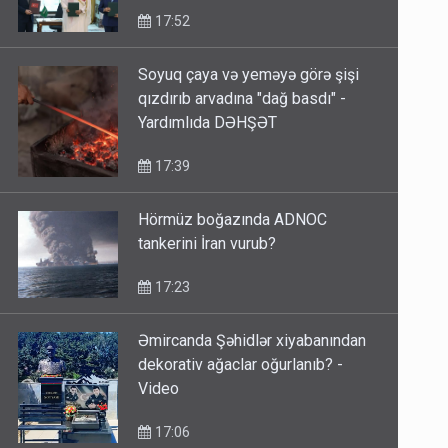
17:52
Soyuq çaya və yeməyə görə şişi
qızdırıb arvadına "dağ basdı" -
Yardımlıda DƏHŞƏT
17:39
Hörmüz boğazında ADNOC
tankerini İran vurub?
17:23
Əmircanda Şəhidlər xiyabanından
dekorativ ağaclar oğurlanıb? -
Video