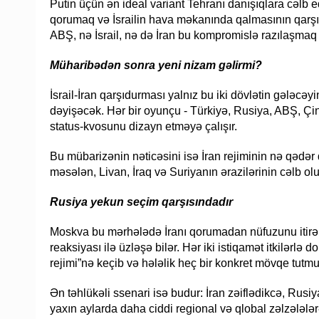
Putin üçün ən ideal variant Tehranı danışıqlara cəlb e
qorumaq və İsrailin hava məkanında qalmasının qarşı
ABŞ, nə İsrail, nə də İran bu kompromislə razılaşmaq 
Müharibədən sonra yeni nizam gəlirmi?
İsrail-İran qarşıdurması yalnız bu iki dövlətin gələcəyi
dəyişəcək. Hər bir oyunçu - Türkiyə, Rusiya, ABŞ, Çin
status-kvosunu dizayn etməyə çalışır.
Bu mübarizənin nəticəsini isə İran rejiminin nə qədə
məsələn, Livan, İraq və Suriyanın ərazilərinin cəlb
Rusiya yekun seçim qarşısındadır
Moskva bu mərhələdə İranı qorumadan nüfuzunu itirə
reaksiyası ilə üzləşə bilər. Hər iki istiqamət itkilərl
rejimi”nə keçib və hələlik heç bir konkret mövqe tutmu
Ən təhlükəli ssenari isə budur: İran zəiflədikcə, Rusiy
yaxın aylarda daha ciddi regional və qlobal zəlzələlərə