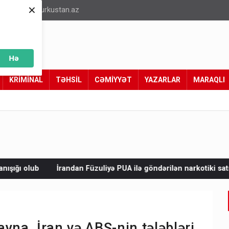
×
info@turkustan.az
Hə
KRİMİNAL
TƏHSİL
CƏMİYYƏT
YAZARLAR
MARAQLI
Füzuliyə PUA ilə göndərilən narkotiki satmaq istəyirdilər - Tutul
yna, İran və ABŞ-nin tələbləri