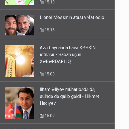
15:19
Lionel Messinin atası vəfat edib
15:16
Azərbaycanda hava KƏSKİN
istiləşir - Sabah üçün
XƏBƏRDARLIQ
15:03
İlham Əliyev müharibədə də,
sülhdə də qalib gəldi - Hikmət
Hacıyev
15:02