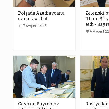
Polşada Azərbaycana
Zelenski b
qarşı təxribat
İlham Əliy
etdi - Bay
7 Avqust 14:46
6 Avqust 22
Ceyhun Bayramov
Rusiyadan