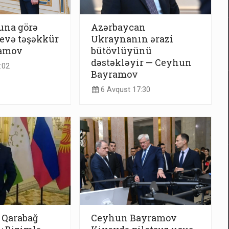
una görə
Azərbaycan
evə təşəkkür
Ukraynanın ərazi
ramov
bütövlüyünü
dəstəkləyir — Ceyhun
:02
Bayramov
6 Avqust 17:30
 Qarabağ
Ceyhun Bayramov