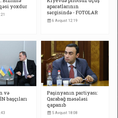
: Bizimlə
Kiyevdə pilotsuz uçuş
aqəsi yoxdur
aparatlarının
sərgisində - FOTOLAR
:21
6 Avqust 12:19
n və
Paşinyanın partiyası:
N başçıları
Qarabağ məsələsi
qapanıb
:43
5 Avqust 18:08