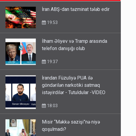
SON XƏBƏRLƏR
etməsindən danışdı
16:18
İran ABŞ-dan təzminat tələb edir
İlham Əliyev müharibədə də,
19:53
sülhdə də qalib gəldi - Hikmət
Hacıyev
İlham Əliyev və Tramp arasında
15:02
telefon danışığı olub
Pakistan prezidentindən
19:37
Azərbaycanla bağlı açıqlama
13:58
İrandan Füzuliyə PUA ilə
göndərilən narkotiki satmaq
istəyirdilər - Tutuldular -VİDEO
18:03
Misir “Məkkə sazişi”nə niyə
qoşulmadı?