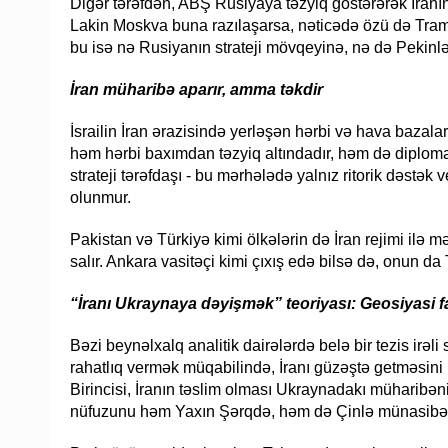
Digər tərəfdən, ABŞ Rusiyaya təzyiq göstərərək İranın
Lakin Moskva buna razılaşarsa, nəticədə özü də Tramp a
bu isə nə Rusiyanın strateji mövqeyinə, nə də Pekinl
İran müharibə aparır, amma təkdir
İsrailin İran ərazisində yerləşən hərbi və hava bazaları
həm hərbi baxımdan təzyiq altındadır, həm də diplomat
strateji tərəfdaşı - bu mərhələdə yalnız ritorik dəstək
olunmur.
Pakistan və Türkiyə kimi ölkələrin də İran rejimi ilə
salır. Ankara vasitəçi kimi çıxış edə bilsə də, onun d
“İranı Ukraynaya dəyişmək” teoriyası: Geosiyasi f
Bəzi beynəlxalq analitik dairələrdə belə bir tezis ir
rahatlıq vermək müqabilində, İranı güzəştə getməsini i
Birincisi, İranın təslim olması Ukraynadakı müharibəni
nüfuzunu həm Yaxın Şərqdə, həm də Çinlə münasibətlə