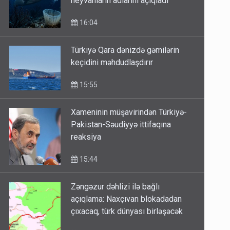
heyvanların adlarını açıqladı
16:04
Türkiyə Qara dənizdə gəmilərin
keçidini məhdudlaşdırır
15:55
Xameninin müşavirindən Türkiyə-
Pakistan-Səudiyyə ittifaqına
reaksiya
15:44
Zəngəzur dəhlizi ilə bağlı
açıqlama: Naxçıvan blokadadan
çıxacaq, türk dünyası birləşəcək