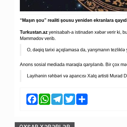
“Maşın şou” realiti şousu yenidən ekranlara qayı
Turkustan.az
yenisabah-a istinadən xəbər verir ki, 
Məmmədov verib.
O, dəqiq tarixi açıqlamasa da, yarışmanın tezliklə 
Anons sosial mediada maraqla qarşılanıb. Bir çox məşh
Layihənin rəhbəri və aparıcısı Xalq artisti Murad
Facebook
WhatsApp
Telegram
Twitter
Share