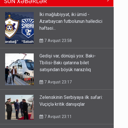
SON XƏBƏRLƏR
Tbilisi-Bakı qatarına bilet
satışından böyük narazılıq
İki məğlubiyyət, iki ümid -
7 Avqust 23:17
Azərbaycan futbolunun həlledici
həftəsi...
Geri çağırılan səfir Abel
Məhərrəmovun oğludur - DOSYE
7 Avqust 23:58
7 Avqust 14:07
Gedişi var, dönüşü yox: Bakı-
Media və Yayım Şurasına əlavə
Tbilisi-Bakı qatarına bilet
hüquq və vəzifələr verilib
satışından böyük narazılıq
7 Avqust 13:24
7 Avqust 23:17
Zelenskinin Serbiyaya ilk səfəri:
Vuçiçlə kritik danışıqlar
7 Avqust 23:11