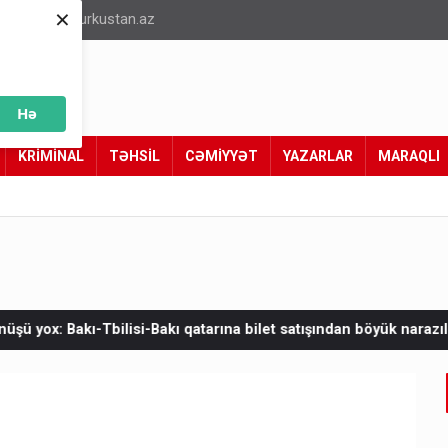
×
info@turkustan.az
Hə
KRİMİNAL
TƏHSİL
CƏMİYYƏT
YAZARLAR
MARAQLI
ı qatarına bilet satışından böyük narazılıq
Zelenskinin Serbiyay