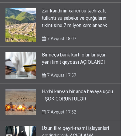
Zar kəndinin xarici su təchizatı,
tullantı su şəbəkə və qurğuların
tikintisinə 7 milyon xərclənəcək
7 Avqust 18:07
Bir neçə bank kartı olanlar üçün
yeni limit qaydası AÇIQLANDI
7 Avqust 17:57
Hərbi karvan bir anda havaya uçdu
- ŞOK GÖRÜNTÜLƏR
7 Avqust 17:52
Uzun illər qeyri-rəsmi işləyənləri
sevindirəcək AÇIQLAMA