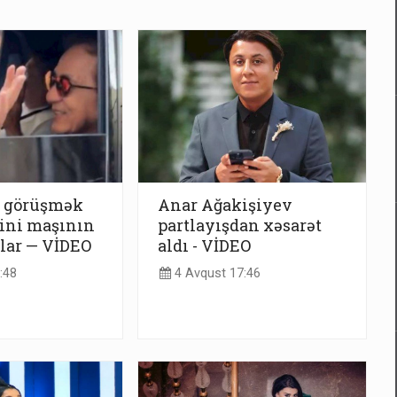
a görüşmək
Anar Ağakişiyev
ini maşının
partlayışdan xəsarət
lar — VİDEO
aldı - VİDEO
:48
4 Avqust 17:46