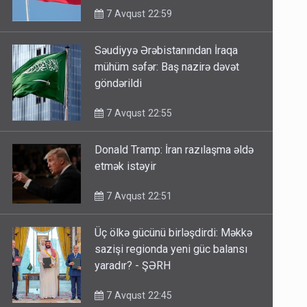
7 Avqust 22:59
Səudiyyə Ərəbistanından İraqa
mühüm səfər: Baş nazirə dəvət
göndərildi
7 Avqust 22:55
Donald Tramp: İran razılaşma əldə
etmək istəyir
7 Avqust 22:51
Üç ölkə gücünü birləşdirdi: Məkkə
sazişi regionda yeni güc balansı
yaradır? - ŞƏRH
7 Avqust 22:45