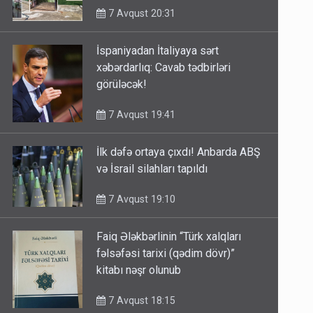
7 Avqust 20:31
İspaniyadan İtaliyaya sərt
xəbərdarlıq: Cavab tədbirləri
görüləcək!
7 Avqust 19:41
İlk dəfə ortaya çıxdı! Anbarda ABŞ
və İsrail silahları tapıldı
7 Avqust 19:10
Faiq Ələkbərlinin “Türk xalqları
fəlsəfəsi tarixi (qədim dövr)”
kitabı nəşr olunub
7 Avqust 18:15