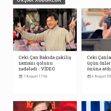
OXŞAR XƏBƏRLƏR
Ceki Çan Bakıda çəkiliş
Ceki Çanl
zamanı qolunu
üçün özlər
zədələdi - VİDEO
önünə atdı
7 Avqust 17:06
6 Avqust 09