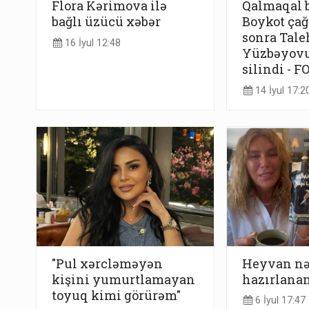
Flora Kərimova ilə
Qalmaqal 
bağlı üzücü xəbər
Boykot çağ
sonra Tale
16 İyul 12:48
Yüzbəyovu
silindi - F
14 İyul 17:2
"Pul xərcləməyən
Heyvan nə
kişini yumurtlamayan
hazırlanan
toyuq kimi görürəm"
6 İyul 17:47