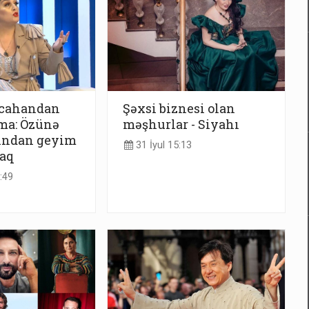
dcahandan
Şəxsi biznesi olan
ma: Özünə
məşhurlar - Siyahı
ından geyim
31 İyul 15:13
caq
:49