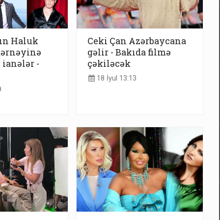
ın Haluk
Ceki Çan Azərbaycana
dərnəyinə
gəlir - Bakıda filmə
 ianələr -
çəkiləcək
18 İyul 13:13
9