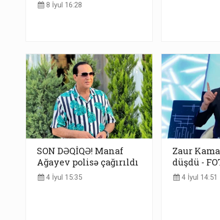
8 İyul 16:28
SON DƏQİQƏ! Manaf
Zaur Kama
Ağayev polisə çağırıldı
düşdü - FO
4 İyul 15:35
4 İyul 14:51