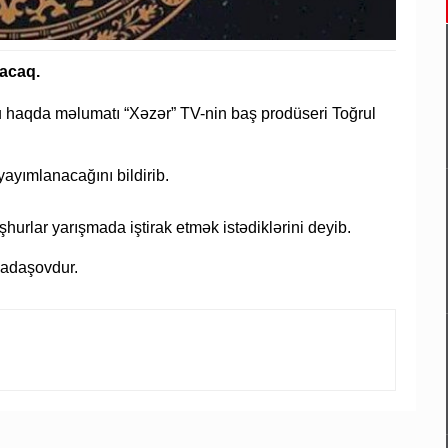
dacaq.
bu haqda məlumatı “Xəzər” TV-nin baş prodüseri Toğrul
yayımlanacağını bildirib.
urlar yarışmada iştirak etmək istədiklərini deyib.
 Dadaşovdur.