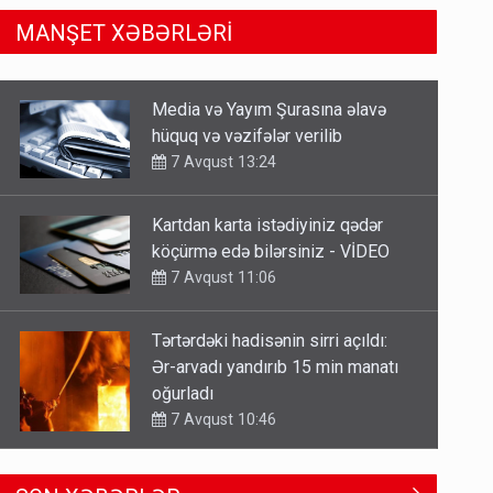
MANŞET XƏBƏRLƏRİ
Kartdan karta istədiyiniz qədər
köçürmə edə bilərsiniz - VİDEO
7 Avqust 11:06
Tərtərdəki hadisənin sirri açıldı:
Ər-arvadı yandırıb 15 min manatı
oğurladı
7 Avqust 10:46
Əhaliyə hava ilə bağlı VACİB
XƏBƏRDARLIQ - Saat 11:00-dan…
7 Avqust 09:15
Gedişi var, dönüşü yox: Bakı-