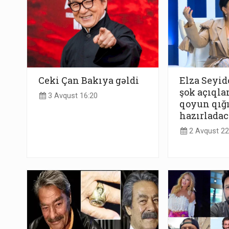
Ceki Çan Bakıya gəldi
Elza Seyi
şok açıqla
3 Avqust 16:20
qoyun qığ
hazırlada
2 Avqust 22