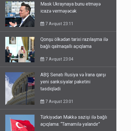
Mask Ukraynaya bunu etməyə
icazə verməyəcək
7 Avqust 23:11
Qonşu ölkədən tarixi razılaşma ilə
bağlı qalmaqallı açıqlama
7 Avqust 23:04
ABŞ Senatı Rusiya və İrana qarşı
yeni sanksiyalar paketini
təsdiqlədi
7 Avqust 23:01
Türkiyədən Məkkə sazişi ilə bağlı
açıqlama: “Tamamilə yalandır”