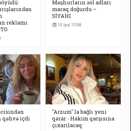
böyüdü:
Məşhurların əsl adları
ırışlarından
maraq doğurdu –
h
SİYAHI
n reklamı
10 İyul 13:08
OTO
0
cisindən
"Arzum" la bağlı yeni
 qəhvə içdi
qərar - Hakim qarşısına
çıxarılacaq