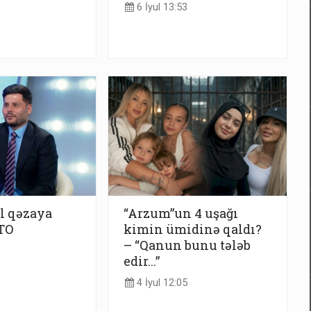
6 İyul 13:53
l qəzaya
“Arzum”un 4 uşağı
TO
kimin ümidinə qaldı?
– “Qanun bunu tələb
edir...”
4 İyul 12:05