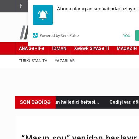
(012) 449 94 05
Abunə olaraq ən son xəbərləri izləyin.
Türküstan.az
Yox
Powered by SendPulse
Adımız yolumuzdur
ANA SƏHİFƏ
İDMAN
XƏBƏR SİYASƏTİ
MAQAZİN
TÜRKÜSTAN TV
YAZARLAR
SON DƏQİQƏ
n həlledici həftəsi...
Gedişi var, dönüşü yox: Bakı-Tbilisi-Bak
“Maşın şou” yenidən başlayır