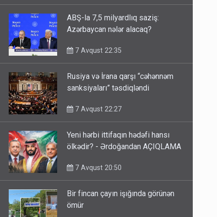
ABŞ-la 7,5 milyardlıq saziş:
Azərbaycan nələr alacaq?
7 Avqust 22:35
Rusiya və İrana qarşı “cəhənnəm
sanksiyaları” təsdiqləndi
7 Avqust 22:27
Yeni hərbi ittifaqın hədəfi hansı
ölkədir? - Ərdoğandan AÇIQLAMA
7 Avqust 20:50
Bir fincan çayın işığında görünən
ömür