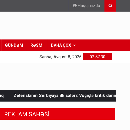
Haqqımızda
GÜNDƏM
RƏSMİ
DAHA ÇOX
Şənbə, Avqust 8, 2026
02:57:32
a ilk səfəri: Vuçiçlə kritik danışıqlar
Mask Ukraynaya bunu 
REKLAM SAHƏSİ