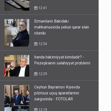
Həsənov izah edir
12:41
Ermənilərin Bakıdakı
məhkəməsində yekun qərar elan
olundu
12:34
İranda hakimiyyət kimdədir? -
Pezeşkianın səlahiyyət problemi
12:29
Ceyhun Bayramov Kiyevdə
pilotsuz uçuş aparatlarının
sərgisində - FOTOLAR