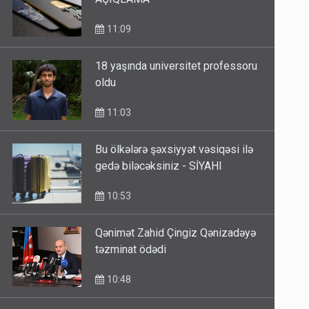
AÇIQLAMA
11:09
18 yaşında universitet professoru
oldu
11:03
Bu ölkələrə şəxsiyyət vəsiqəsi ilə
gedə biləcəksiniz - SİYAHI
10:53
Qənimət Zahid Çingiz Qənizadəyə
təzminat ödədi
10:48