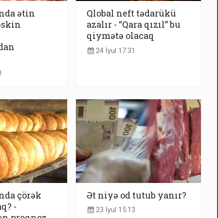
nda ətin
Qlobal neft tədarükü
əskin
azalır - “Qara qızıl” bu
qiymətə olacaq
dan
24 İyul 17:31
0
nda çörək
Ət niyə od tutub yanır?
q? -
23 İyul 15:13
ən proqnoz