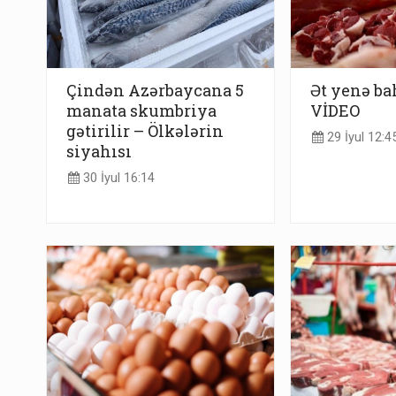
Çindən Azərbaycana 5
Ət yenə ba
manata skumbriya
VİDEO
gətirilir – Ölkələrin
29 İyul 12:4
siyahısı
30 İyul 16:14