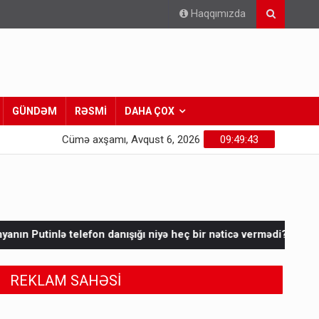
Haqqımızda
GÜNDƏM
RƏSMİ
DAHA ÇOX
Cümə axşamı, Avqust 6, 2026
09:49:45
ığı niyə heç bir nəticə vermədi?”
Sabah 39 dərəcə isti olaca
REKLAM SAHƏSİ