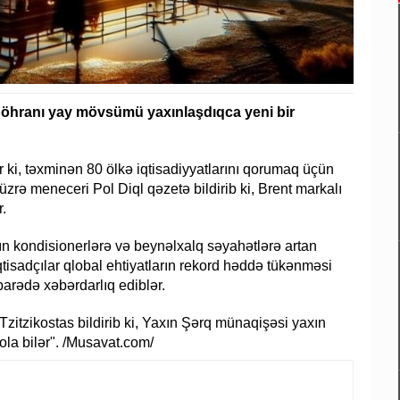
 böhranı yay mövsümü yaxınlaşdıqca yeni bir
r ki, təxminən 80 ölkə iqtisadiyyatlarını qorumaq üçün
r üzrə meneceri Pol Diql qəzetə bildirib ki, Brent markalı
r.
rın kondisionerlərə və beynəlxalq səyahətlərə artan
 iqtisadçılar qlobal ehtiyatların rekord həddə tükənməsi
barədə xəbərdarlıq ediblər.
zitzikostas bildirib ki, Yaxın Şərq münaqişəsi yaxın
ola bilər". /Musavat.com/