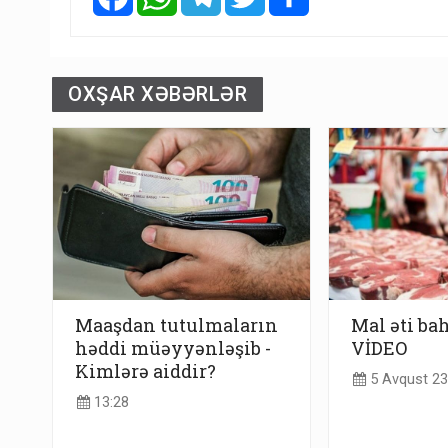
OXŞAR XƏBƏRLƏR
Maaşdan tutulmaların
Mal əti bah
həddi müəyyənləşib -
VİDEO
Kimlərə aiddir?
5 Avqust 23
13:28