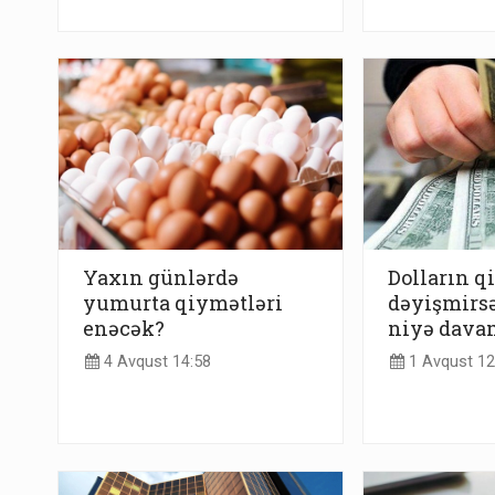
Yaxın günlərdə
Dolların q
yumurta qiymətləri
dəyişmirs
enəcək?
niyə davam
4 Avqust 14:58
1 Avqust 12