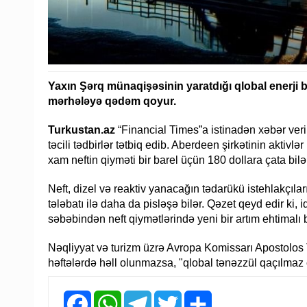
Yaxın Şərq münaqişəsinin yaratdığı qlobal enerji
mərhələyə qədəm qoyur.
Turkustan.az
“Financial Times”a istinadən xəbər veri
təcili tədbirlər tətbiq edib. Aberdeen şirkətinin aktivlə
xam neftin qiyməti bir barel üçün 180 dollara çata bilə
Neft, dizel və reaktiv yanacağın tədarükü istehlakçıla
tələbatı ilə daha da pisləşə bilər. Qəzet qeyd edir ki,
səbəbindən neft qiymətlərində yeni bir artım ehtimalı 
Nəqliyyat və turizm üzrə Avropa Komissarı Apostolos T
həftələrdə həll olunmazsa, "qlobal tənəzzül qaçılmaz 
Facebook
WhatsApp
Telegram
Twitter
Share