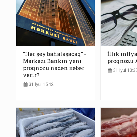
“Hər şey bahalaşacaq” -
İllik infly
Mərkəzi Bankın yeni
proqnozu 
proqnozu nədən xəbər
31 İyul 10:3
verir?
31 İyul 15:42