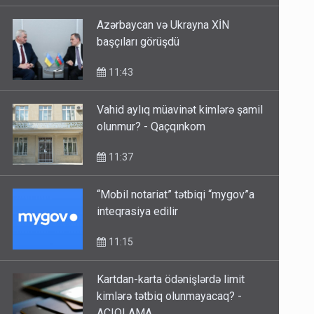
11:43
Azərbaycan və Ukrayna XİN
başçıları görüşdü
11:43
Vahid aylıq müavinət kimlərə şamil
olunmur? - Qaçqınkom
11:37
“Mobil notariat” tətbiqi “mygov”a
inteqrasiya edilir
11:15
Kartdan-karta ödənişlərdə limit
kimlərə tətbiq olunmayacaq? -