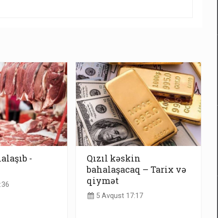
alaşıb -
Qızıl kəskin
bahalaşacaq – Tarix və
qiymət
:36
5 Avqust 17:17