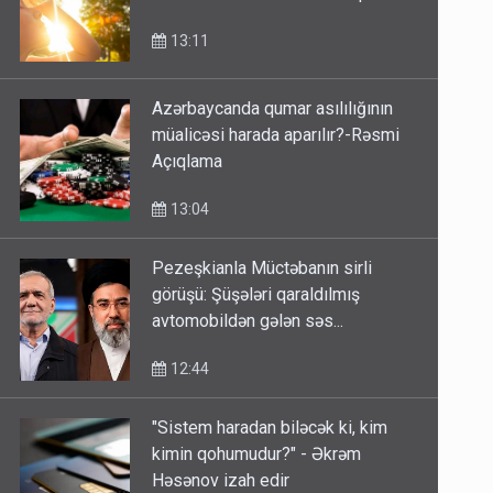
Sabah 39 dərəcə isti olacaq
13:11
Azərbaycanda qumar asılılığının
müalicəsi harada aparılır?-Rəsmi
Açıqlama
13:04
Pezeşkianla Müctəbanın sirli
görüşü: Şüşələri qaraldılmış
avtomobildən gələn səs...
12:44
"Sistem haradan biləcək ki, kim
kimin qohumudur?" - Əkrəm