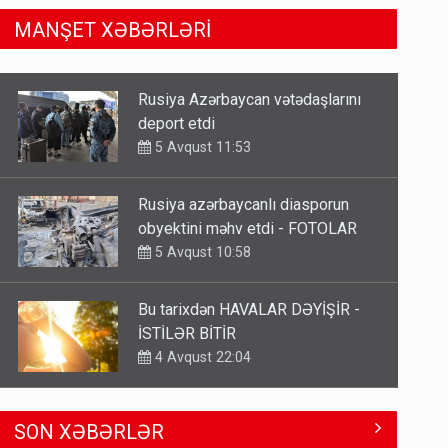
MANŞET XƏBƏRLƏRİ
Rusiya azərbaycanlı diasporun
obyektini məhv etdi - FOTOLAR
5 Avqust 10:58
Bu tarixdən HAVALAR DƏYİŞİR -
İSTİLƏR BİTİR
4 Avqust 22:04
Ceyhun Bayramov: “Ermənistan
konstitusiyasından Azərbaycana
qarşı ərazi iddiaları çıxarılmalıdır”
4 Avqust 14:05
Bu ölkələrə şəxsiyyət vəsiqəsi ilə