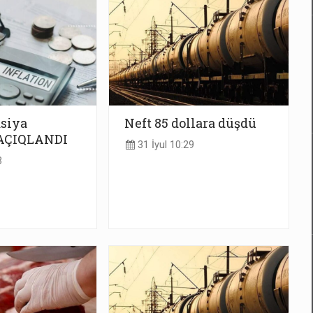
asiya
Neft 85 dollara düşdü
AÇIQLANDI
31 İyul 10:29
3