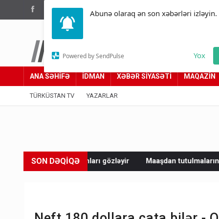
(012) 449 94 05
Abunə olaraq ən son xəbərləri izləyin.
Türküstan.az
Yox
Powered by SendPulse
Adımız yolumuzdur
ANA SƏHİFƏ
İDMAN
XƏBƏR SİYASƏTİ
MAQAZİN
TÜRKÜSTAN TV
YAZARLAR
SON DƏQİQƏ
ları gözləyir
Maaşdan tutulmaların həddi müəyyənləşib - Kiml
Neft 180 dollara çata bilər -