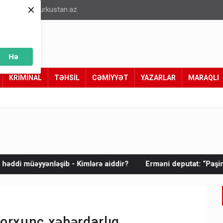
×
info@turkustan.az
Hə
KRİMİNAL
TƏHSİL
CƏMİYYƏT
YAZARLAR
MARAQLI
ərə aiddir?
Erməni deputat: “Paşinyanın Putinlə telefon danış
 Qorxunc xəbərdarlıq