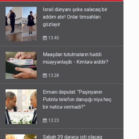
SON XƏBƏRLƏR
gedə biləcəksiniz - SİYAHI
10:53
İsrail dünyanı şoka salacaq bir
addım atır! Onlar timsahları
Ərdoğana sui-qəsd planının
gözləyir
iştirakçısı detalları açıqladı
5 Avqust 16:56
13:40
Maaşdan tutulmaların həddi
Rusiya Azərbaycan vətədaşlarını
müəyyənləşib - Kimlərə aiddir?
deport etdi
5 Avqust 11:53
13:28
Erməni deputat: “Paşinyanın
Putinlə telefon danışığı niyə heç
bir nəticə vermədi?”
13:23