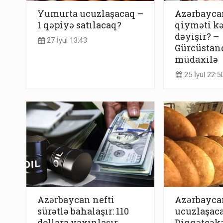
Yumurta ucuzlaşacaq –
Azərbayca
1 qəpiyə satılacaq?
qiyməti k
dəyişir? –
27 İyul 13:43
Gürcüstan
müdaxilə
25 İyul 22:5
Azərbaycan nefti
Azərbayca
sürətlə bahalaşır: 110
ucuzlaşaca
dollara yaxınlaşır
Diqqətçək