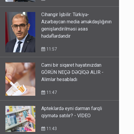
12:19
Cihangir İşbilir: Türkiyə-
Azərbaycan media əməkdaşlığının
genişləndirilməsi əsas
hədəflərdəndir
11:57
Cəmi bir siqaret həyatınızdan
GÖRÜN NEÇƏ DƏQİQƏ ALIR -
Alimlər hesabladı
11:47
Apteklərdə eyni dərman fərqli
qiymətə satılır? - VİDEO