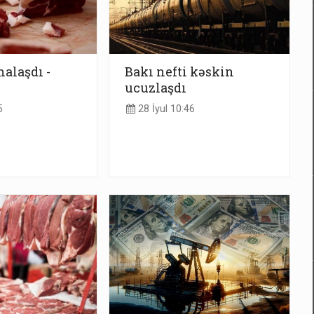
halaşdı -
Bakı nefti kəskin
ucuzlaşdı
5
28 İyul 10:46