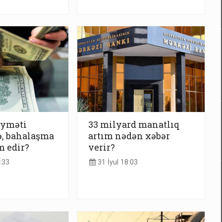
iyməti
33 milyard manatlıq
ə, bahalaşma
artım nədən xəbər
 edir?
verir?
:33
31 İyul 18:03