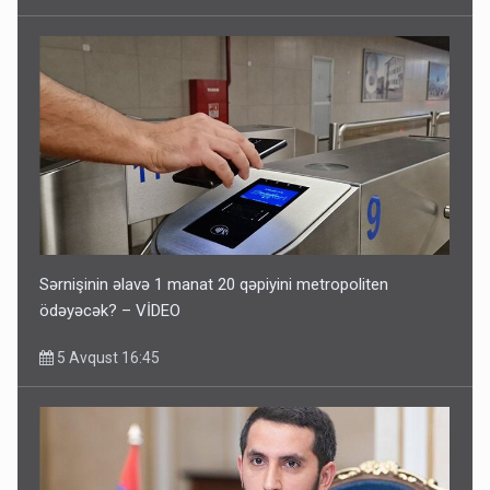
Sərnişinin əlavə 1 manat 20 qəpiyini metropoliten
ödəyəcək? – VİDEO
5 Avqust 16:45