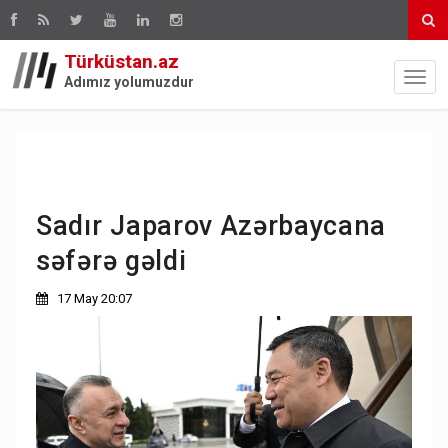
Türküstan.az
Adımız yolumuzdur
Sadır Japarov Azərbaycana
səfərə gəldi
17 May 20:07