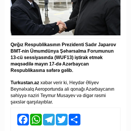
Qırğız Respublikasının Prezidenti Sadır Japarov
BMT-nin Ümumdünya Şəhərsalma Forumunun
13-cü sessiyasında (WUF13) iştirak etmək
məqsədilə mayın 17-də Azərbaycan
Respublikasına səfərə gəlib.
Turkustan.az
xəbər verir ki, Heydər Əliyev
Beynəlxalq Aeroportunda ali qonağı Azərbaycanın
səhiyyə naziri Teymur Musayev və digər rəsmi
şəxslər qarşılayıblar.
Facebook
WhatsApp
Telegram
Twitter
Share