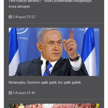
Yeni mənzil alırsınız? - Bunu yoxlamadan müqaviləyə
imza atmayın
5 Avqust 23:52
Rusiya Azərbaycan vətədaşlarını deport etdi
5 Avqust 11:53
Netanyahu: Sionizm qalib gəldi, biz qalib gəlirik
5 Avqust 23:46