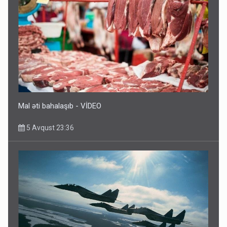
Rusiya azərbaycanlı diasporun obyektini məhv etdi -
FOTOLAR
5 Avqust 10:58
Mal əti bahalaşıb - VİDEO
5 Avqust 23:36