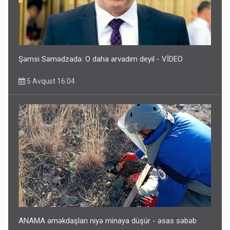
Şəmsi Səmədzadə: O daha arvadım deyil - VİDEO
5 Avqust 16:04
ANAMA əməkdaşları niyə minaya düşür - əsas səbəb