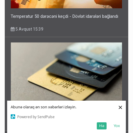
Temperatur 50 dərəcəni keçdi - Dövlət idarələri bağlandı
5 Avqust 15:39
×
Abunə olaraq ən son xəbərləri izləyin.
Kart limitləri ilə bağlı yenilik: Bir il ərzində 20 min manat...
Powered by SendPulse
5 Avqust 15:31
Hə
Yox