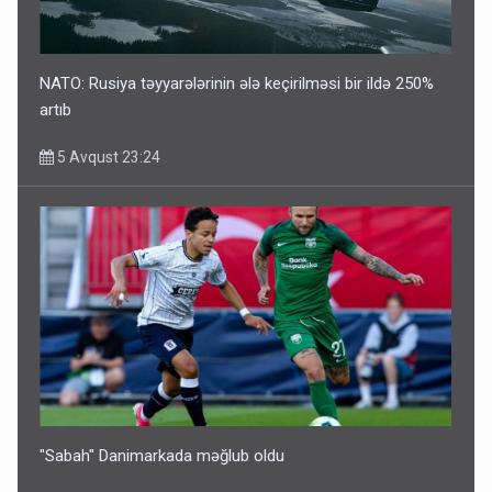
NATO: Rusiya təyyarələrinin ələ keçirilməsi bir ildə 250%
artıb
5 Avqust 23:24
"Sabah" Danimarkada məğlub oldu