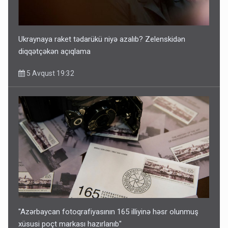
Ukraynaya raket tədarükü niyə azalıb? Zelenskidən
diqqətçəkən açıqlama
5 Avqust 19:32
"Azərbaycan fotoqrafiyasının 165 illiyinə həsr olunmuş
xüsusi poçt markası hazırlanıb"