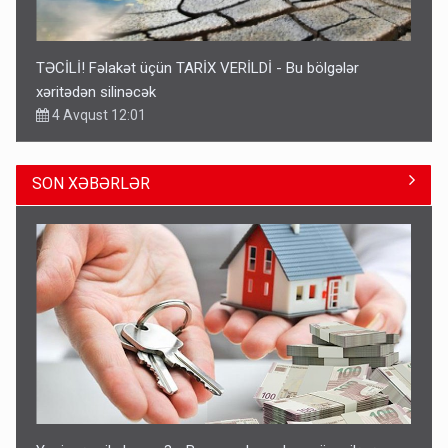
TƏCİLİ! Fəlakət üçün TARİX VERİLDİ - Bu bölgələr
xəritədən silinəcək
4 Avqust 12:01
SON XƏBƏRLƏR
Ərdoğana sui-qəsd planının iştirakçısı detalları açıqladı
5 Avqust 16:56