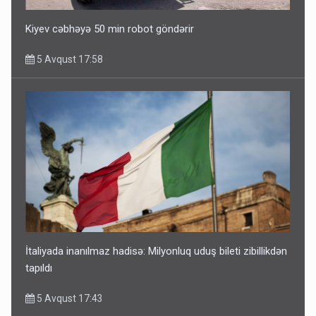
Kiyev cəbhəyə 50 min robot göndərir
5 Avqust 17:58
İtaliyada inanılmaz hadisə: Milyonluq uduş bileti zibillikdən
tapıldı
5 Avqust 17:43