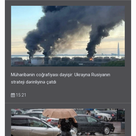
Müharibənin coğrafiyası dəyişir: Ukrayna Rusiyanın
strateji dərinliyinə çatdı
15:21