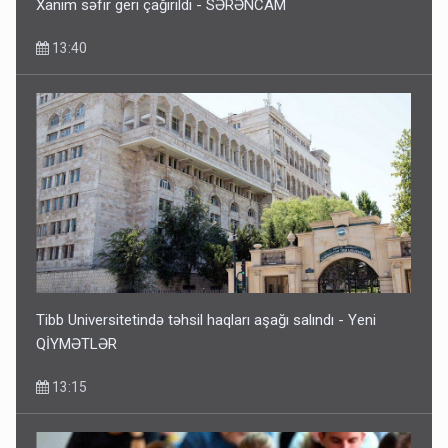
Xanım səfir geri çağırıldı - SƏRƏNCAM
13:40
Tibb Universitetində təhsil haqları aşağı salındı - Yeni
QİYMƏTLƏR
13:15