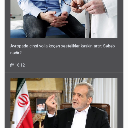
Avropada cinsi yolla keçən xəstəliklər kəskin artır: Səbəb
nədir?
16:12