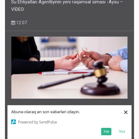
Su Ehtiyatları Agentliyinin yeni rəqəmsal siması -Aysu –
VİDEO
12:07
Azərbaycanda ən çox boşanan bu şəxslər imiş –
×
Abunə olaraq ən son xəbərləri izləyin.
İnanılmaz fakt
Powered by SendPulse
11:50
Hə
Yox