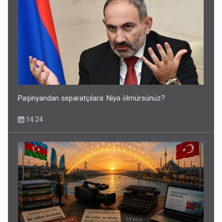
Paşinyandan separatçılara: Niyə ölmürsünüz?
14:24