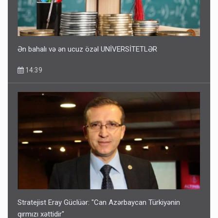
Ən bahalı və ən ucuz özəl UNİVERSİTETLƏR
14:39
Stratejist Eray Güclüər: "Can Azərbaycan Türkiyənin
qırmızı xəttidir"