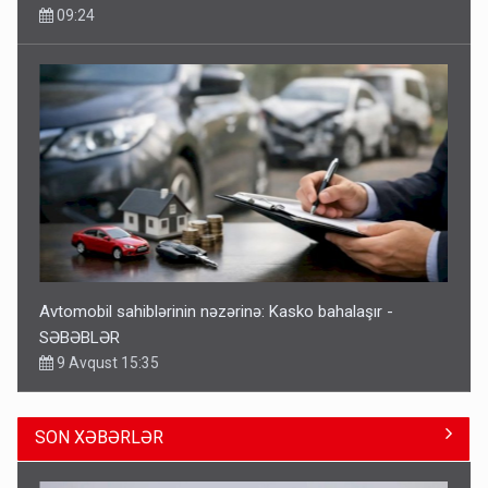
09:24
Avtomobil sahiblərinin nəzərinə: Kasko bahalaşır -
SƏBƏBLƏR
9 Avqust 15:35
SON XƏBƏRLƏR