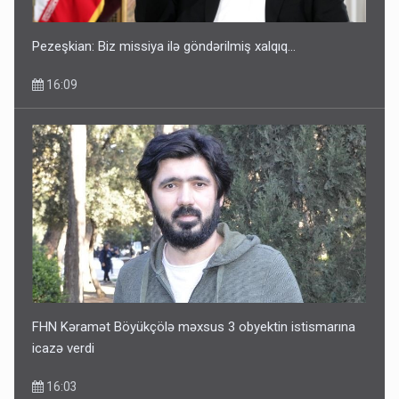
Pezeşkian: Biz missiya ilə göndərilmiş xalqıq...
16:09
FHN Kəramət Böyükçölə məxsus 3 obyektin istismarına
icazə verdi
16:03