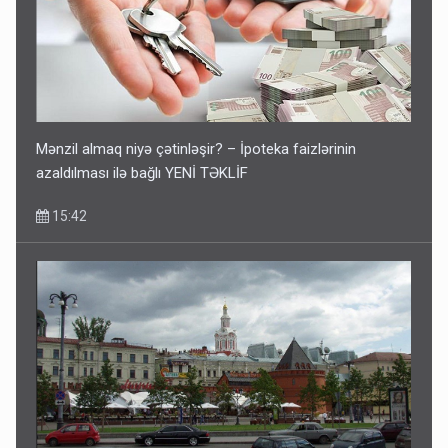
Mənzil almaq niyə çətinləşir? – İpoteka faizlərinin
azaldılması ilə bağlı YENİ TƏKLİF
15:42