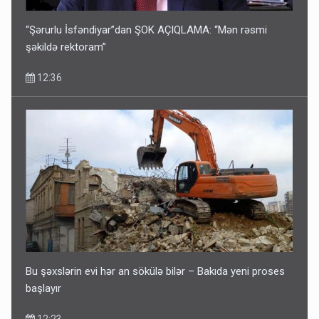
“Şərurlu İsfəndiyar”dan ŞOK AÇIQLAMA: “Mən rəsmi
şəkildə rektoram”
12:36
Bu şəxslərin evi hər an sökülə bilər – Bakıda yeni proses
başlayır
12:23