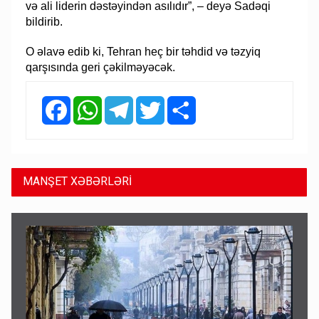
və ali liderin dəstəyindən asılıdır”, – deyə Sadəqi
bildirib.
O əlavə edib ki, Tehran heç bir təhdid və təzyiq
qarşısında geri çəkilməyəcək.
Facebook
WhatsApp
Telegram
Twitter
Share
MANŞET XƏBƏRLƏRİ