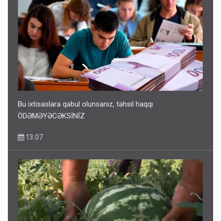
Bu ixtisaslara qəbul olunsanız, təhsil haqqı
ÖDƏMƏYƏCƏKSİNİZ
13:07