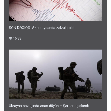
Corab satdığı deyilən qazi ilə bağlı - Daha bir açıqlama
11:40
SON DƏQİQƏ: Azərbaycanda zəlzələ oldu
16:33
Bakıdakı “yəhudi”nin qurbanları - Sensasion adlar
10:13
Ukrayna savaşında əsas düyün – Şərtlər açıqlandı