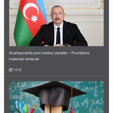
Azərbaycanda yeni mərkəz yaradılır – Prezidentə
məlumat veriləcək
14:43