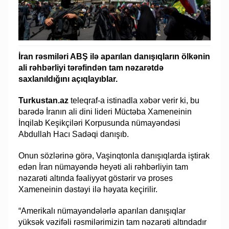
İran rəsmiləri ABŞ ilə aparılan danışıqların ölkənin
ali rəhbərliyi tərəfindən tam nəzarətdə
saxlanıldığını açıqlayıblar.
Turkustan.az
teleqraf-a istinadla xəbər verir ki, bu
barədə İranın ali dini lideri Müctəba Xameneinin
İnqilab Keşikçiləri Korpusunda nümayəndəsi
Abdullah Hacı Sadəqi danışıb.
Onun sözlərinə görə, Vaşinqtonla danışıqlarda iştirak
edən İran nümayəndə heyəti ali rəhbərliyin tam
nəzarəti altında fəaliyyət göstərir və proses
Xameneinin dəstəyi ilə həyata keçirilir.
“Amerikalı nümayəndələrlə aparılan danışıqlar
yüksək vəzifəli rəsmilərimizin tam nəzarəti altındadır