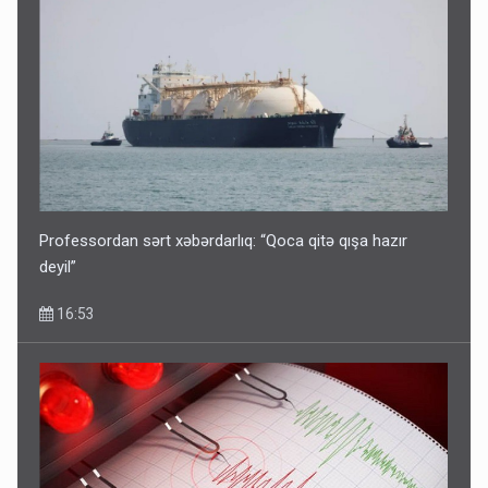
Bu şəxslərin müavinəti LƏĞV EDİLƏCƏK
11:46
Professordan sərt xəbərdarlıq: “Qoca qitə qışa hazır
deyil”
16:53