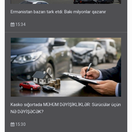
Ermənistan bazarı tərk etdi: Bakı milyonlar qazanır
15:34
Kasko sığortada MÜHÜM DƏYİŞİKLİKLƏR: Sürücülər üçün
NƏ DƏYİŞƏCƏK?
15:30