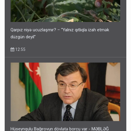
Qarpız niyə ucuzlaşmır? – “Yalnız qıtlıqla izah etmək
düzgün deyil”
12:55
Hüseynqulu Bağırovun dövlətə borcu var - MƏBLƏĞ