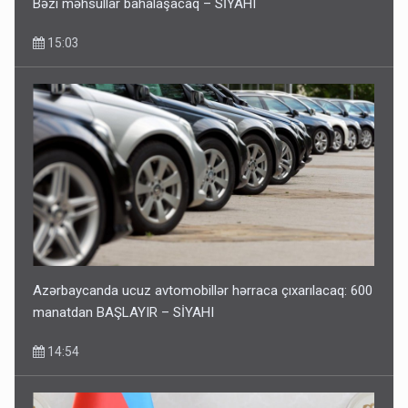
Bəzi məhsullar bahalaşacaq – SİYAHI
15:03
Azərbaycanda ucuz avtomobillər hərraca çıxarılacaq: 600
manatdan BAŞLAYIR – SİYAHI
14:54