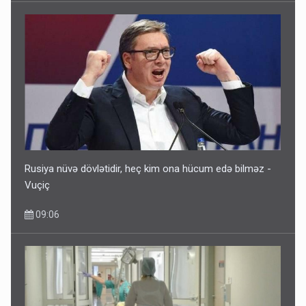
Rusiya nüvə dövlətidir, heç kim ona hücum edə bilməz -
Vuçiç
09:06