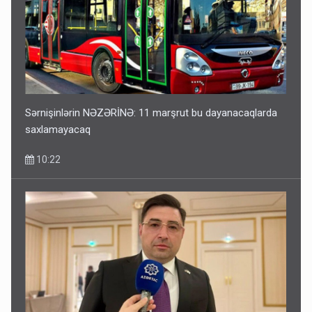
Sərnişinlərin NƏZƏRİNƏ: 11 marşrut bu dayanacaqlarda
saxlamayacaq
10:22