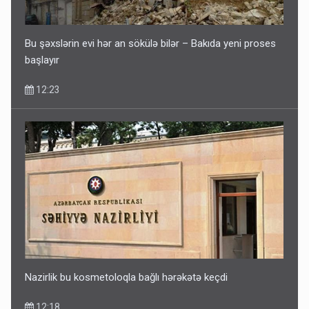
10:13
Bu şəxslərin evi hər an sökülə bilər – Bakıda yeni proses
başlayır
12:23
Hava xəbəri müzakirə yaratdı: Bakıya 4 gün yağış, ardınca
isə…
09:57
Nazirlik bu kosmetoloqla bağlı hərəkətə keçdi
12:18