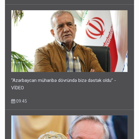
“Azərbaycan müharibə dövründə bizə dəstək oldu” -
VİDEO
09:45