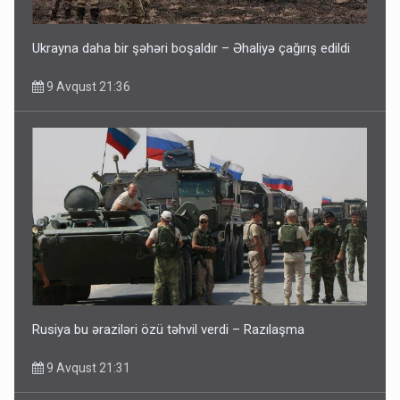
Ukrayna daha bir şəhəri boşaldır – Əhaliyə çağırış edildi
9 Avqust 21:36
Rusiya bu əraziləri özü təhvil verdi – Razılaşma
9 Avqust 21:31