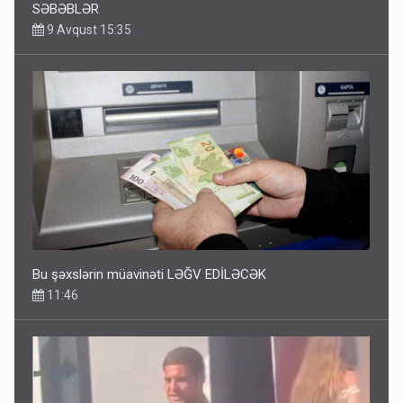
SƏBƏBLƏR
9 Avqust 15:35
Bu şəxslərin müavinəti LƏĞV EDİLƏCƏK
11:46