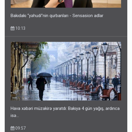
Bakıdakı “yəhudi”nin qurbanları - Sensasion adlar
10:13
Hava xəbəri müzakirə yaratdı: Bakıya 4 gün yağış, ardınca
isə…
09:57