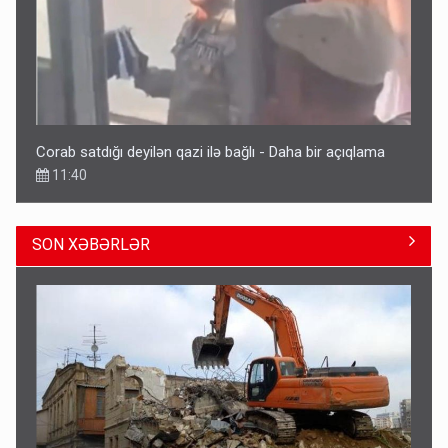
Corab satdığı deyilən qazi ilə bağlı - Daha bir açıqlama
11:40
SON XƏBƏRLƏR
Bakıdakı “yəhudi”nin qurbanları - Sensasion adlar