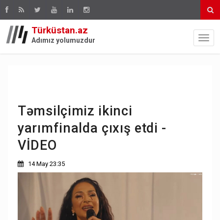
Türküstan.az
Adımız yolumuzdur
Təmsilçimiz ikinci
yarımfinalda çıxış etdi -
VİDEO
14 May 23:35