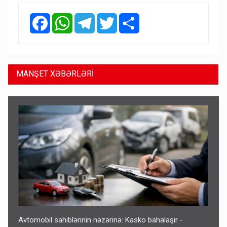
Facebook
WhatsApp
Telegram
Twitter
Share
MANŞET XƏBƏRLƏRİ
Avtomobil sahiblərinin nəzərinə: Kasko bahalaşır -