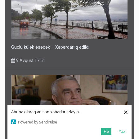
Güclü külək əsəcək – Xəbərdarlıq edildi
9 Avqust 17:51
×
Abunə olaraq ən son xəbərləri izləyin.
Powered by SendPulse
Hə
Yox