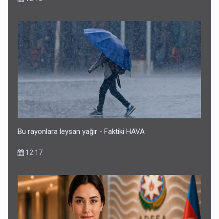
Bakıda Rusiya-Ukrayna müharibəsi ilə bağlı görüş olub? -
RƏSMİ
09:24
Bu rayonlara leysan yağır - Faktiki HAVA
12:17