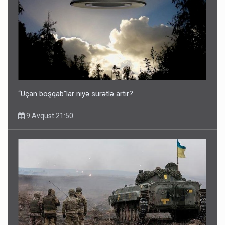
“Uçan boşqab”lar niyə sürətlə artır?
9 Avqust 21:50