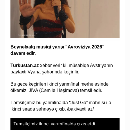
Beynəlxalq musiqi yarışı “Avroviziya 2026”
davam edir.
Turkustan.az
xəbər verir ki, müsabiqə Avstriyanın
paytaxtı Vyana şəhərində keçirilir.
Bu gecə keçirilən ikinci yarımfinal mərhələsində
ölkəmizi JIVA (Cəmilə Həşimova) təmsil edir.
Təmsilçimiz bu yarımfinalda “Just Go” mahnısı ilə
ikinci sırada səhnəyə çıxıb. /bakivaxti.az/