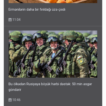
Ermənilərin daha bir fırıldağı üzə çıxdı
11:04
Bu ölkədən Rusiyaya böyük hərbi dəstək: 50 min əsgər
göndərir
10:46