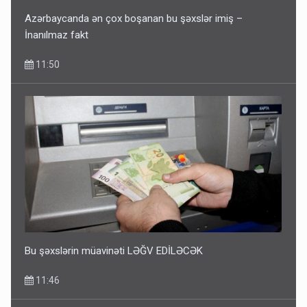
Azərbaycanda ən çox boşanan bu şəxslər imiş –
İnanılmaz fakt
11:50
Bu şəxslərin müavinəti LƏĞV EDİLƏCƏK
11:46