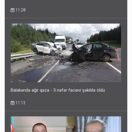
11:28
Balakəndə ağır qəza - 3 nəfər faciəvi şəkildə öldü
11:13