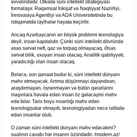
əvvəlindədir. Ölkədə süni intellekt strategiyası
formalaşır. Rəqəmsal İnkişaf və Nəqliyyat Nazirliyi,
İnnovasiya Agentliyi və ADA Universitetində bu
istiqamətdə layihələr həyata keçirilir.
Ancaq Azərbaycanın ən böyük problemi texnologiya
deyil, insan kapitalıdır. Çünki süni intellekt dövründə
əsas sərvət neft, qaz və torpaq olmayacaq. Əsas
sərvət bilik, oxuyan insan olacaq. Analitik qabiliyyəti,
yaradıcılığı olan insan olacaq.
Beləcə, son qənaət budur ki, süni intellekt dünyanı
məhv etməyəcək. Amma düşünməyi dayandıran,
araşdırmayan, öyrənməyən və bütün qərarlarını
maşınlara həvalə edən insan öz gələcəyini məhv
edə bilər. Tarix boyu insanlığı məhv edən
texnologiyalar olmayıb, texnologiyadan necə istifadə
edən insanlar olub.
O zaman süni intellekt dünyanı məhv edəcəkmi?
sualının cavabı hər insanın özündədir. /modern.az/