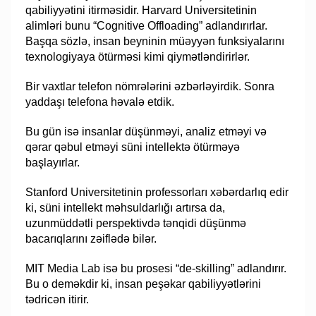
qabiliyyətini itirməsidir. Harvard Universitetinin
alimləri bunu “Cognitive Offloading” adlandırırlar.
Başqa sözlə, insan beyninin müəyyən funksiyalarını
texnologiyaya ötürməsi kimi qiymətləndirirlər.
Bir vaxtlar telefon nömrələrini əzbərləyirdik. Sonra
yaddaşı telefona həvalə etdik.
Bu gün isə insanlar düşünməyi, analiz etməyi və
qərar qəbul etməyi süni intellektə ötürməyə
başlayırlar.
Stanford Universitetinin professorları xəbərdarlıq edir
ki, süni intellekt məhsuldarlığı artırsa da,
uzunmüddətli perspektivdə tənqidi düşünmə
bacarıqlarını zəiflədə bilər.
MIT Media Lab isə bu prosesi “de-skilling” adlandırır.
Bu o deməkdir ki, insan peşəkar qabiliyyətlərini
tədricən itirir.