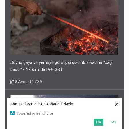
Soyuq çaya və yeməyə görə şişi qızdırıb arvadına "dağ
basdı" - Yardımlıda DƏHŞƏT
8 Avqust 17:39
×
Abunə olaraq ən son xəbərləri izləyin.
Powered by SendPulse
Hə
Yox