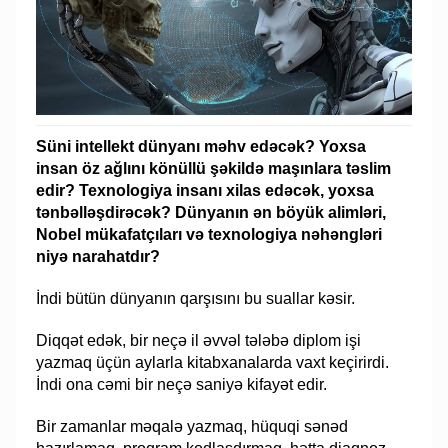
Süni intellekt dünyanı məhv edəcək? Yoxsa
insan öz ağlını könüllü şəkildə maşınlara təslim
edir? Texnologiya insanı xilas edəcək, yoxsa
tənbəlləşdirəcək? Dünyanın ən böyük alimləri,
Nobel mükafatçıları və texnologiya nəhəngləri
niyə narahatdır?
İndi bütün dünyanın qarşısını bu suallar kəsir.
Diqqət edək, bir neçə il əvvəl tələbə diplom işi
yazmaq üçün aylarla kitabxanalarda vaxt keçirirdi.
İndi ona cəmi bir neçə saniyə kifayət edir.
Bir zamanlar məqalə yazmaq, hüquqi sənəd