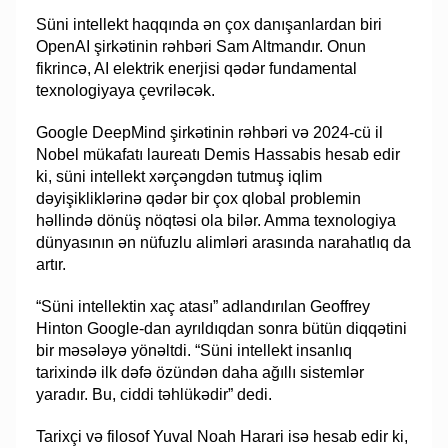
Süni intellekt haqqında ən çox danışanlardan biri
OpenAI şirkətinin rəhbəri Sam Altmandır. Onun
fikrincə, AI elektrik enerjisi qədər fundamental
texnologiyaya çevriləcək.
Google DeepMind şirkətinin rəhbəri və 2024-cü il
Nobel mükafatı laureatı Demis Hassabis hesab edir
ki, süni intellekt xərçəngdən tutmuş iqlim
dəyişikliklərinə qədər bir çox qlobal problemin
həllində dönüş nöqtəsi ola bilər. Amma texnologiya
dünyasının ən nüfuzlu alimləri arasında narahatlıq da
artır.
“Süni intellektin xaç atası” adlandırılan Geoffrey
Hinton Google-dan ayrıldıqdan sonra bütün diqqətini
bir məsələyə yönəltdi. “Süni intellekt insanlıq
tarixində ilk dəfə özündən daha ağıllı sistemlər
yaradır. Bu, ciddi təhlükədir” dedi.
Tarixçi və filosof Yuval Noah Harari isə hesab edir ki,