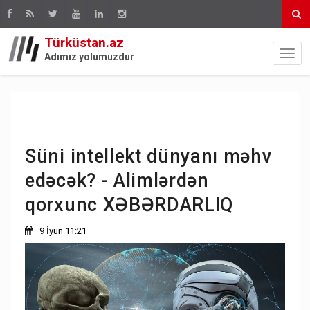
Türküstan.az
Adımız yolumuzdur
Süni intellekt dünyanı məhv
edəcək? - Alimlərdən
qorxunc XƏBƏRDARLIQ
9 İyun 11:21