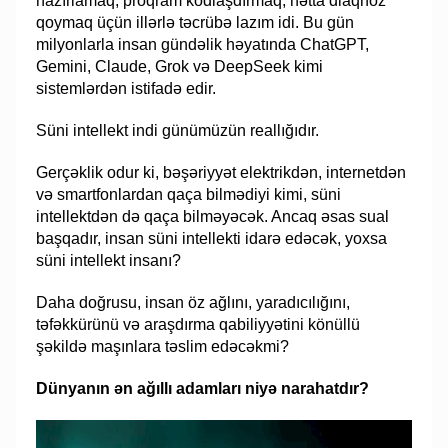
hazırlamaq, proqram kodlaşdırmaq, hətta diaqnoz
qoymaq üçün illərlə təcrübə lazım idi. Bu gün
milyonlarla insan gündəlik həyatında ChatGPT,
Gemini, Claude, Grok və DeepSeek kimi
sistemlərdən istifadə edir.
Süni intellekt indi günümüzün reallığıdır.
Gerçəklik odur ki, bəşəriyyət elektrikdən, internetdən
və smartfonlardan qaça bilmədiyi kimi, süni
intellektdən də qaça bilməyəcək. Ancaq əsas sual
başqadır, insan süni intellekti idarə edəcək, yoxsa
süni intellekt insanı?
Daha doğrusu, insan öz ağlını, yaradıcılığını,
təfəkkürünü və araşdırma qabiliyyətini könüllü
şəkildə maşınlara təslim edəcəkmi?
Dünyanın ən ağıllı adamları niyə narahatdır?