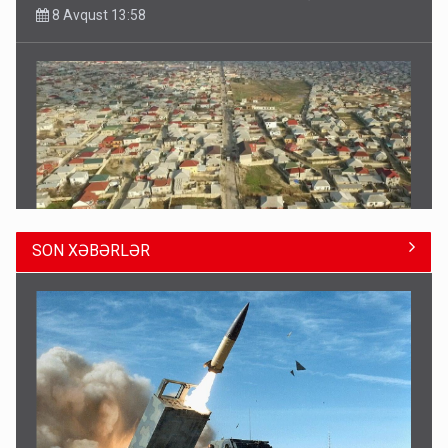
Sənədsiz ev sahiblərinin nəzərinə: Çıxarış almaq üçün...
8 Avqust 13:10
SON XƏBƏRLƏR