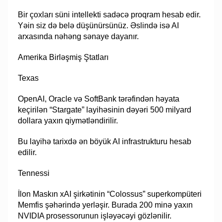
Bir çoxları süni intellekti sadəcə proqram hesab edir.
Yəin siz də belə düşünürsünüz. Əslində isə AI
arxasında nəhəng sənaye dayanır.
Amerika Birləşmiş Ştatları
Texas
OpenAI, Oracle və SoftBank tərəfindən həyata
keçirilən “Stargate” layihəsinin dəyəri 500 milyard
dollara yaxın qiymətləndirilir.
Bu layihə tarixdə ən böyük AI infrastrukturu hesab
edilir.
Tennessi
İlon Maskın xAI şirkətinin “Colossus” superkompüteri
Memfis şəhərində yerləşir. Burada 200 minə yaxın
NVIDIA prosessorunun işləyəcəyi gözlənilir.