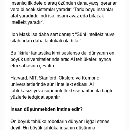
insanlıq ilk dəfə olaraq özündən daha yaxşı qərarlar
verə biləcək sistemlər yaradır: “Tarix boyu insanlar
alət yaradırdı. İndi isə insanı əvəz edə biləcək
intellekt yaradır”.
İlon Mask isə daha sərt danışır: “Süni intellekt nüvə
silahından daha təhlükəli ola bilər”.
Bu fikirlər fantastika kimi səslənsə də, dünyanın ən
böyük universitetlərində artıq AI təhlükələri ayrıca
elm sahəsinə çevrilib.
Harvard, MIT, Stanford, Oksford və Kembric
universitetlərində süni intellekt etikası, AI
təhlükəsizliyi və superintellekt ssenariləri ilə bağlı
yüzlərlə tədqiqat aparılır.
İnsan düşünməkdən imtina edir?
Ən böyük təhlükə robotların dünyanı işğal etməsi
deyil. Ən böyük təhlükə insanın düşünmə