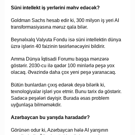
Süni intellekt iş yerlərini məhv edəcək?
Goldman Sachs hesab edir ki, 300 milyon iş yeri AI
transformasiyasına məruz qala bilər.
Beynəlxalq Valyuta Fondu isə süni intellektin dünya
üzrə işlərin 40 faizinin təsirlənəcəyini bildirir.
Amma Dünya İqtisadi Forumu başqa mənzərə
göstərir. 2030-cu ilə qədər 100 minlərlə peşə yox
olacaq. Əvəzində daha çox yeni peşə yaranacaq.
Bütün bunlardan çıxış edərək deyə bilərik ki,
texnologiyalar işləri yox etmir. Bunu tarix də göstərir.
Sadəcə peşələri dəyişir. Burada əsas problem
uyğunlaşa bilməməkdir.
Azərbaycan bu yarışda haradadır?
Görünən odur ki, Azərbaycan hələ AI yarışının