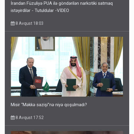
İrandan Füzuliyə PUA ilə göndərilən narkotiki satmaq
istəyirdilər - Tutuldular -VİDEO
8 Avqust 18:03
Misir “Məkkə sazişi”nə niyə qoşulmadı?
8 Avqust 17:52