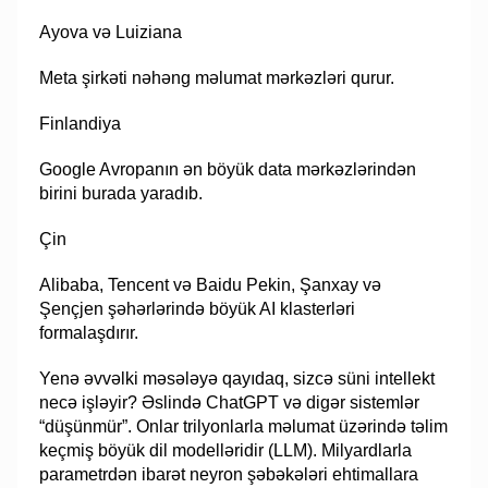
Ayova və Luiziana
Meta şirkəti nəhəng məlumat mərkəzləri qurur.
Finlandiya
Google Avropanın ən böyük data mərkəzlərindən
birini burada yaradıb.
Çin
Alibaba, Tencent və Baidu Pekin, Şanxay və
Şençjen şəhərlərində böyük AI klasterləri
formalaşdırır.
Yenə əvvəlki məsələyə qayıdaq, sizcə süni intellekt
necə işləyir? Əslində ChatGPT və digər sistemlər
“düşünmür”. Onlar trilyonlarla məlumat üzərində təlim
keçmiş böyük dil modelləridir (LLM). Milyardlarla
parametrdən ibarət neyron şəbəkələri ehtimallara