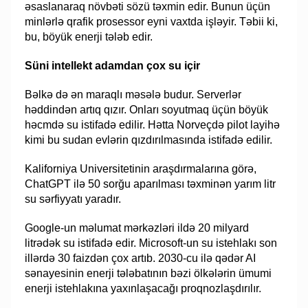
əsaslanaraq növbəti sözü təxmin edir. Bunun üçün
minlərlə qrafik prosessor eyni vaxtda işləyir. Təbii ki,
bu, böyük enerji tələb edir.
Süni intellekt adamdan çox su içir
Bəlkə də ən maraqlı məsələ budur. Serverlər
həddindən artıq qızır. Onları soyutmaq üçün böyük
həcmdə su istifadə edilir. Hətta Norveçdə pilot layihə
kimi bu sudan evlərin qızdırılmasında istifadə edilir.
Kaliforniya Universitetinin araşdırmalarına görə,
ChatGPT ilə 50 sorğu aparılması təxminən yarım litr
su sərfiyyatı yaradır.
Google-un məlumat mərkəzləri ildə 20 milyard
litrədək su istifadə edir. Microsoft-un su istehlakı son
illərdə 30 faizdən çox artıb. 2030-cu ilə qədər AI
sənayesinin enerji tələbatının bəzi ölkələrin ümumi
enerji istehlakına yaxınlaşacağı proqnozlaşdırılır.