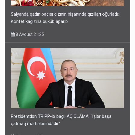
Salyanda qadın bacısı qızının nişanında qızılları oğurladı:
Konfet kağızına büküb aparıb
8 Avqust 21:25
Prezidentdən TRIPP-lə bağlı AÇIQLAMA: "İşlər başa
çatmaq mərhələsindədir"