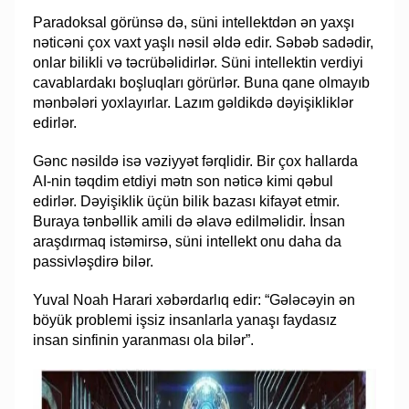
Paradoksal görünsə də, süni intellektdən ən yaxşı
nəticəni çox vaxt yaşlı nəsil əldə edir. Səbəb sadədir,
onlar bilikli və təcrübəlidirlər. Süni intellektin verdiyi
cavablardakı boşluqları görürlər. Buna qane olmayıb
mənbələri yoxlayırlar. Lazım gəldikdə dəyişikliklər
edirlər.
Gənc nəsildə isə vəziyyət fərqlidir. Bir çox hallarda
AI-nin təqdim etdiyi mətn son nəticə kimi qəbul
edirlər. Dəyişiklik üçün bilik bazası kifayət etmir.
Buraya tənbəllik amili də əlavə edilməlidir. İnsan
araşdırmaq istəmirsə, süni intellekt onu daha da
passivləşdirə bilər.
Yuval Noah Harari xəbərdarlıq edir: “Gələcəyin ən
böyük problemi işsiz insanlarla yanaşı faydasız
insan sinfinin yaranması ola bilər”.