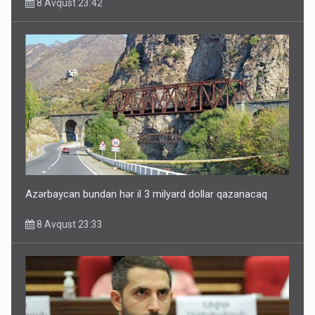
8 Avqust 23:42
Paşinyan Əliyevə zəng etməsindən danışdı
8 Avqust 16:18
Azərbaycan bundan hər il 3 milyard dollar qazanacaq
8 Avqust 23:33