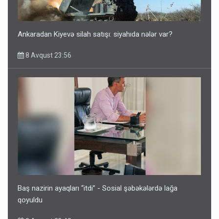
Azərbaycan bundan hər il 3 milyard dollar qazanacaq
8 Avqust 23:33
Ankaradan Kiyevə silah satışı: siyahıda nələr var?
8 Avqust 23:56
İrəvan dünyaya Azərbaycan üzərindən çıxır – Mühüm
etiraf
8 Avqust 23:19
Baş nazirin ayaqları “itdi” - Sosial şəbəkələrdə lağa
qoyuldu