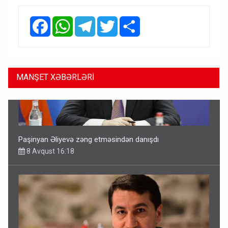
Facebook
WhatsApp
Telegram
Twitter
Share
MANŞET XƏBƏRLƏRİ
İlham Əliyev müharibədə də, sülhdə də qalib gəldi -