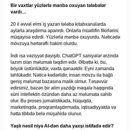
Bir vaxtlar yüzlərlə mənbə oxuyan tələbələr
vardı…
20 il əvvəl elmi iş yazan tələbə kitabxanalarda
aylarla araşdırma aparırdı. Onlarla müəllifin fikirlərini
müqayisə edirdi. Yüzlərlə mənbə oxuyurdu. Nəticədə
mövzuya hərtərəfli hakim olurdu.
İndi isə vəziyyət dəyişib. ChatGPT saniyələr ərzində
lazım olan məlumatı təqdim edir. Əlbəttə ki, bu,
böyük üstünlükdür, vaxta qənaətdir. Eyni zamanda
təhlükədir. Nəticə kədərlidir, insan mövzu ilə bağlı
geniş məlumat bazasına malik olmur. Təsəvvür
edirsiniz, bəzən bir alim yazdığı məqalə haqqında
süni intellektin özündən daha az məlumata sahib
olur. Bu proses jurnalistikada, hüquqda,
marketinqdə, proqramlaşdırmada, iqtisadiyyatda və
hətta tibbdə belə müşahidə olunur.
Yaşlı nəsil niyə AI-dən daha yaxşı istifadə edir?