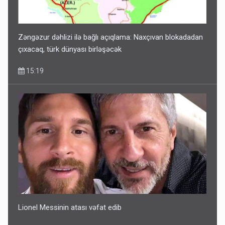
Zəngəzur dəhlizi ilə bağlı açıqlama: Naxçıvan blokadadan
çıxacaq, türk dünyası birləşəcək
15:19
Lionel Messinin atası vəfat edib