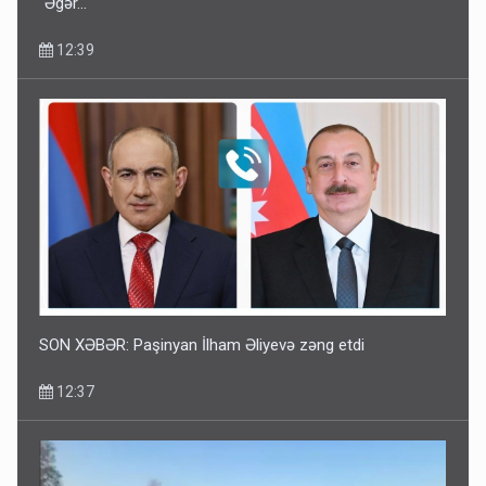
"Əgər..."
12:39
SON XƏBƏR: Paşinyan İlham Əliyevə zəng etdi
12:37