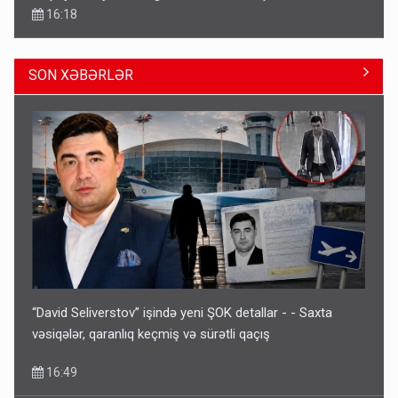
16:18
SON XƏBƏRLƏR
İlham Əliyev müharibədə də, sülhdə də qalib gəldi -
Hikmət Hacıyev
15:02
“David Seliverstov” işində yeni ŞOK detallar - - Saxta
vəsiqələr, qaranlıq keçmiş və sürətli qaçış
16:49