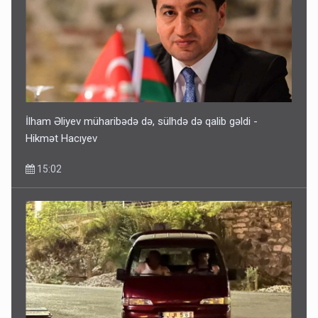
İlham Əliyev müharibədə də, sülhdə də qalib gəldi -
Hikmət Hacıyev
15:02