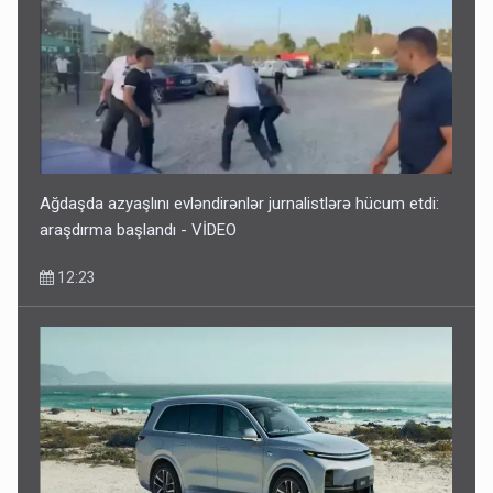
Ağdaşda azyaşlını evləndirənlər jurnalistlərə hücum etdi:
araşdırma başlandı - VİDEO
12:23