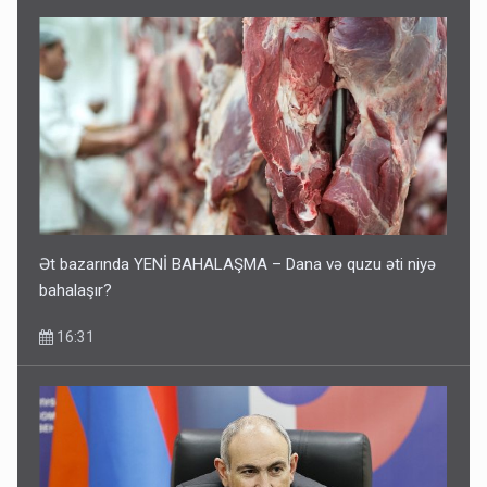
Pakistan prezidentindən Azərbaycanla bağlı açıqlama
13:58
Ət bazarında YENİ BAHALAŞMA – Dana və quzu əti niyə
bahalaşır?
16:31