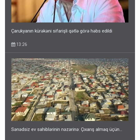
Çarukyanın kürəkəni sifarişli qətlə görə həbs edildi
13:26
Sənədsiz ev sahiblərinin nəzərinə: Çıxarış almaq üçün...