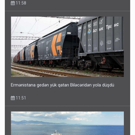
11:58
Ermənistana gedən yük qatarı Biləcəridən yola düşdü
11:51