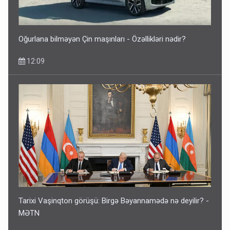
Oğurlana bilməyən Çin maşınları - Özəllikləri nədir?
12:09
Tarixi Vaşinqton görüşü: Birgə Bəyannamədə nə deyilir? -
MƏTN