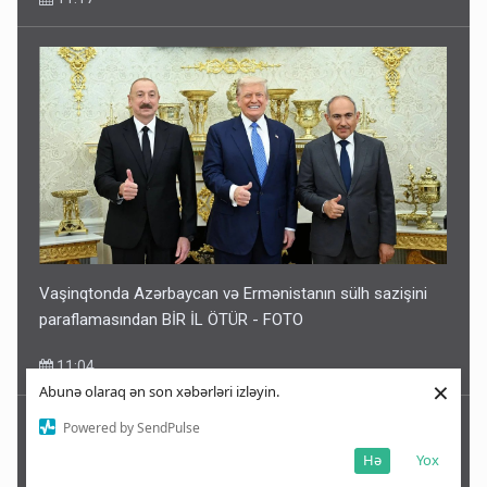
Vaşinqtonda Azərbaycan və Ermənistanın sülh sazişini
paraflamasından BİR İL ÖTÜR - FOTO
11:04
×
Abunə olaraq ən son xəbərləri izləyin.
Powered by SendPulse
Hə
Yox