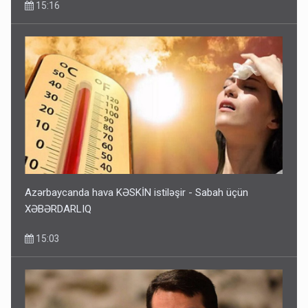
15:16
Azərbaycanda hava KƏSKİN istiləşir - Sabah üçün
XƏBƏRDARLIQ
15:03