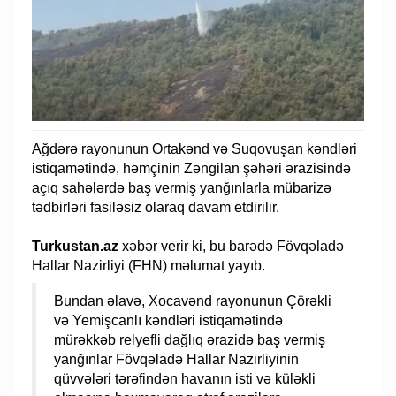
Ağdərə rayonunun Ortakənd və Suqovuşan kəndləri
istiqamətində, həmçinin Zəngilan şəhəri ərazisində
açıq sahələrdə baş vermiş yanğınlarla mübarizə
tədbirləri fasiləsiz olaraq davam etdirilir.
Turkustan.az
xəbər verir ki, bu barədə Fövqəladə
Hallar Nazirliyi (FHN) məlumat yayıb.
Bundan əlavə, Xocavənd rayonunun Çörəkli
və Yemişcanlı kəndləri istiqamətində
mürəkkəb relyefli dağlıq ərazidə baş vermiş
yanğınlar Fövqəladə Hallar Nazirliyinin
qüvvələri tərəfindən havanın isti və küləkli