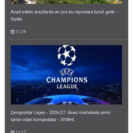
Azad edilən ərazilərdə ən çox bu rayonlara turist gedir –
Siyahı
11:29
Çempionlar Liqası - 2026/27: Əsas mərhələdə yerini
təmin edən komandalar - SİYAHI
11:17