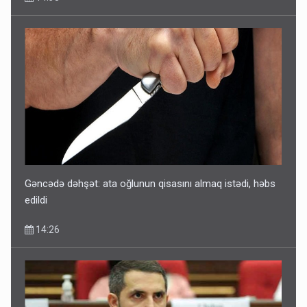
Gəncədə dəhşət: ata oğlunun qisasını almaq istədi, həbs
edildi
14:26