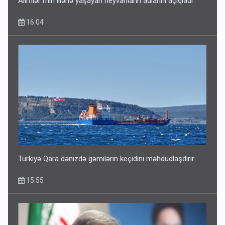
Alimlər min illərlə yaşayan heyvanların adlarını açıqladı
16:04
Türkiyə Qara dənizdə gəmilərin keçidini məhdudlaşdırır
15:55