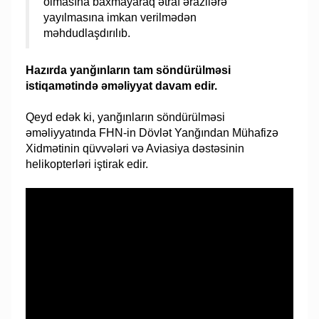
olmasına baxmayaraq ətraf ərazilərə
yayılmasına imkan verilmədən
məhdudlaşdırılıb.
Hazırda yanğınların tam söndürülməsi
istiqamətində əməliyyat davam edir.
Qeyd edək ki, yanğınların söndürülməsi
əməliyyatında FHN-in Dövlət Yanğından Mühafizə
Xidmətinin qüvvələri və Aviasiya dəstəsinin
helikopterləri iştirak edir.