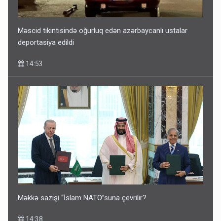
Məscid tikintisində oğurluq edən azərbaycanlı ustalar
deportasiya edildi
14:53
Məkkə sazişi “İslam NATO”suna çevrilir?
14:38