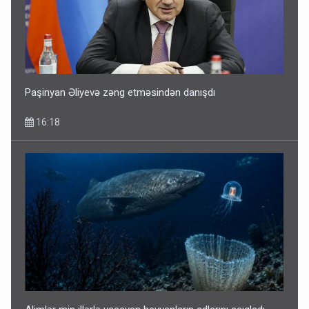
Sənədsiz ev sahiblərinin nəzərinə: Çıxarış almaq üçün...
13:10
Paşinyan Əliyevə zəng etməsindən danışdı
16:18