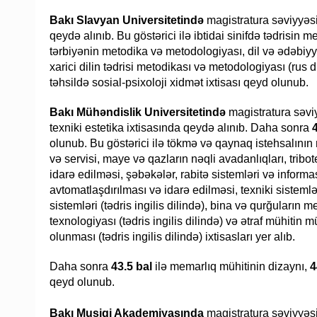
Bakı Slavyan Universitetində
magistratura səviyyəs
qeydə alınıb. Bu göstərici ilə ibtidai sinifdə tədrisi
tərbiyənin metodika və metodologiyası, dil və ədəbiyya
xarici dilin tədrisi metodikası və metodologiyası (rus d
təhsildə sosial-psixoloji xidmət ixtisası qeyd olunub.
Bakı Mühəndislik Universitetində
magistratura səviy
texniki estetika ixtisasında qeydə alınıb. Daha sonra
olunub. Bu göstərici ilə tökmə və qaynaq istehsalının 
və servisi, maye və qazların nəqli avadanlıqları, tribo
idarə edilməsi, şəbəkələr, rabitə sistemləri və inform
avtomatlaşdırılması və idarə edilməsi, texniki sistem
sistemləri (tədris ingilis dilində), bina və qurğuların
texnologiyası (tədris ingilis dilində) və ətraf mühitin m
olunması (tədris ingilis dilində) ixtisasları yer alıb.
Daha sonra
43.5 bal
ilə memarlıq mühitinin dizaynı,
4
qeyd olunub.
Bakı Musiqi Akademiyasında
magistratura səviyyəs