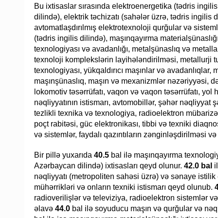
Bu ixtisaslar sırasında elektroenergetika (tədris ingilis 
dilində), elektrik təchizatı (sahələr üzrə, tədris ingilis d
avtomatlaşdırılmış elektrotexnoloji qurğular və sisteml
(tədris ingilis dilində), maşınqayırma materialşünaslığ
texnologiyası və avadanlığı, metalşünaslıq və metalları
texnoloji komplekslərin layihələndirilməsi, metallurji t
texnologiyası, yükqaldırıcı maşınlar və avadanlıqlar, m
maşınşünaslıq, maşın və mexanizmlər nəzəriyyəsi, dəmi
lokomotiv təsərrüfatı, vaqon və vaqon təsərrüfatı, yol h
nəqliyyatının istismarı, avtomobillər, şəhər nəqliyyat ş
tezlikli texnika və texnologiya, radioelektron mübarizə v
poçt rabitəsi, güc elektronikası, tibbi və texniki diaqn
və sistemlər, faydalı qazıntıların zənginləşdirilməsi və 
Bir pillə yuxarıda
40.5
bal ilə maşınqayırma texnologiy
Azərbaycan dilində) ixtisasları qeyd olunur.
42.0 bal
i
nəqliyyatı (metropoliten sahəsi üzrə) və sənaye istilik e
mühərrikləri və onların texniki istismarı qeyd olunub.
radioverilişlər və televiziya, radioelektron sistemlər 
əlavə
44.0
bal ilə soyuducu maşın və qurğular və nəqli