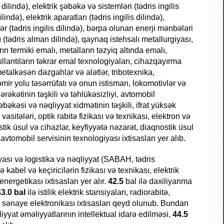
dilində), elektrik şəbəkə və sistemləri (tədris ingilis
ilində), elektrik aparatları (tədris ingilis dilində),
ər (tədris ingilis dilində), bərpa olunan enerji mənbələri
ı (tədris alman dilində), qaynaq istehsalı metallurgiyası,
n termiki emalı, metalların təzyiq altında emalı,
ullantıların təkrar emal texnologiyaları, cihazqayırma
etalkəsən dəzgahlar və alətlər, tribotexnika,
r yolu təsərrüfatı və onun istismarı, lokomotivlər və
ərəkətinin təşkili və təhlükəsizliyi, avtomobil
əbəkəsi və nəqliyyat xidmətinin təşkili, ifrat yüksək
asitələri, optik rabitə fizikası və texnikası, elektron və
ostik üsul və cihazlar, keyfiyyətə nəzarət, diaqnostik üsul
avtomobil servisinin texnologiyası ixtisasları yer alıb.
ası və logistika və nəqliyyat (SABAH, tədris
lə kabel və keçiricilərin fizikası və texnikası, elektrik
nergetikası ixtisasları yer alır.
42.5
bal ilə daxiliyanma
43.0 bal
ilə istilik elektrik stansiyaları, radiorabitə,
və sənaye elektronikası ixtisasları qeyd olunub. Bundan
yyat əməliyyatlarının intellektual idarə edilməsi,
44.5