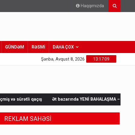
Haqqımızda
GÜNDƏM
RƏSMİ
DAHA ÇOX
Şənbə, Avqust 8, 2026
13:17:10
çış
Ət bazarında YENİ BAHALAŞMA – Dana və quzu əti niyə ba
REKLAM SAHƏSİ
Pakistan prezidentindən