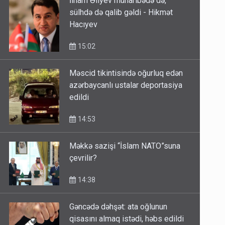
İlham Əliyev müharibədə də,
sülhdə də qalib gəldi - Hikmət
Hacıyev
15:02
Məscid tikintisində oğurluq edən
azərbaycanlı ustalar deportasiya
edildi
14:53
Məkkə sazişi “İslam NATO”suna
çevrilir?
14:38
Gəncədə dəhşət: ata oğlunun
qisasını almaq istədi, həbs edildi