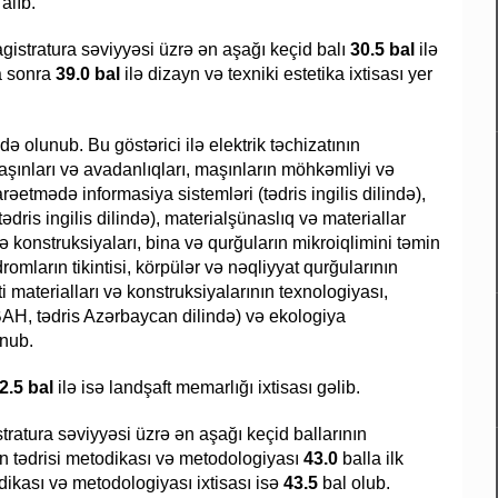
alıb.
istratura səviyyəsi üzrə ən aşağı keçid balı
30.5 bal
ilə
a sonra
39.0 bal
ilə dizayn və texniki estetika ixtisası yer
ə olunub. Bu göstərici ilə elektrik təchizatının
aşınları və avadanlıqları, maşınların möhkəmliyi və
arəetmədə informasiya sistemləri (tədris ingilis dilində),
dris ingilis dilində), materialşünaslıq və materiallar
ə konstruksiyaları, bina və qurğuların mikroiqlimini təmin
romların tikintisi, körpülər və nəqliyyat qurğularının
kinti materialları və konstruksiyalarının texnologiyası,
AH, tədris Azərbaycan dilində) və ekologiya
unub.
2.5 bal
ilə isə landşaft memarlığı ixtisası gəlib.
ratura səviyyəsi üzrə ən aşağı keçid ballarının
n tədrisi metodikası və metodologiyası
43.0
balla ilk
odikası və metodologiyası ixtisası isə
43.5
bal olub.