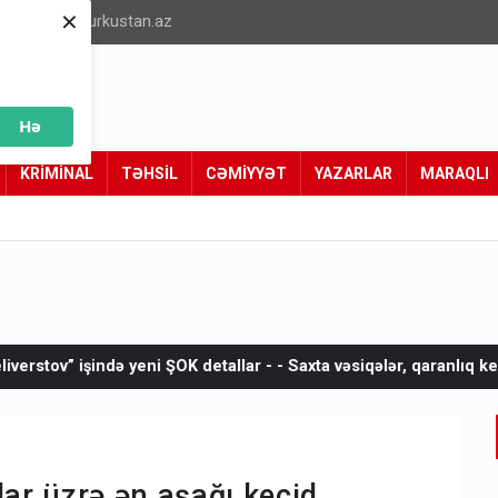
×
info@turkustan.az
Hə
KRİMİNAL
TƏHSİL
CƏMİYYƏT
YAZARLAR
MARAQLI
eni ŞOK detallar - - Saxta vəsiqələr, qaranlıq keçmiş və sürətli qa
lar üzrə ən aşağı keçid