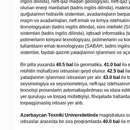
ingilis dilində), neft-qaz-mədən geologiyası, neft-qaz ya
olunan enerji mənbələri (tədris ingilis dilində), mater
qurğularının hidravlik sistemləri, avadanlıqların bərpa
maşın və avadanlıqları, neft emalı və kimya istehsalı
texnologiyaları (tədris ingilis dilində), süni intellekt
sistemləri (tədris ingilis dilində), iqtisadi informatika (
polimerlərin kimyəvi texnologiyası, polimerlərin və ko
tullantıların emalı texnologiyası (SABAH, tədris ingilis
sistemlər, faydalı qazıntı yataqlarının işlənməsi və açı
Bir pillə yuxarıda
40.5 bal
ilə geomatika,
41.0 bal
ilə 
mühitin mühafizəsi ixtisasları qeyd olunur.
42.5 bal
il
yataqlarının işlənməsi ixtisasları yer alır.
43.0 bal
ilə 
seysmologiya və seysmometriya, neft-qaz istehsalının
texnoloji proseslərin avtomatlaşdırılması və idarə edi
yer quruluşu və torpaq müfəttişliyi, fövqəladə hallarda
torpaqşünaslıq ixtisası yer alıb.
Azərbaycan Texniki Universitetində
magistratura s
ixtisaslar arasında bir sıra proqramlarda
40.0 bal
ilə 