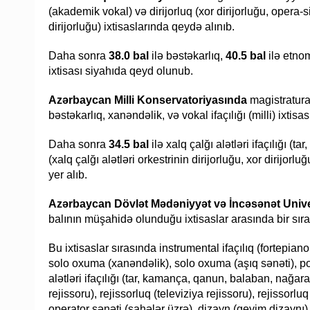
(akademik vokal) və dirijorluq (xor dirijorluğu, opera-si
dirijorluğu) ixtisaslarında qeydə alınıb.
Daha sonra
38.0 bal
ilə bəstəkarlıq,
40.5 bal
ilə etno
ixtisası siyahıda qeyd olunub.
Azərbaycan Milli Konservatoriyasında
magistratura
bəstəkarlıq, xanəndəlik, və vokal ifaçılığı (milli) ixtisa
Daha sonra
34.5 bal
ilə xalq çalğı alətləri ifaçılığı (
(xalq çalğı alətləri orkestrinin dirijorluğu, xor dirijorluğ
yer alıb.
Azərbaycan Dövlət Mədəniyyət və İncəsənət Unive
balının müşahidə olunduğu ixtisaslar arasında bir sı
Bu ixtisaslar sırasında instrumental ifaçılıq (fortepiano, 
solo oxuma (xanəndəlik), solo oxuma (aşıq sənəti), pop
alətləri ifaçılığı (tar, kamança, qanun, balaban, nağara)
rejissoru), rejissorluq (televiziya rejissoru), rejissorlu
operator sənəti (sahələr üzrə), dizayn (geyim dizaynı),