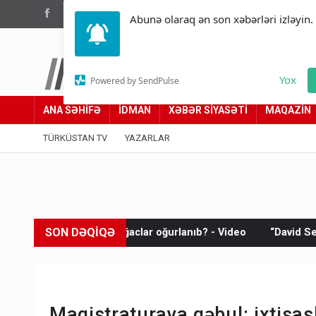
(012) 449 94 05
Abunə olaraq ən son xəbərləri izləyin.
Türküstan.az
Yox
Powered by SendPulse
Adımız yolumuzdur
ANA SƏHİFƏ
İDMAN
XƏBƏR SİYASƏTİ
MAQAZİN
TÜRKÜSTAN TV
YAZARLAR
SON DƏQİQƏ
rativ ağaclar oğurlanıb? - Video
“David Seliverstov” işində y
Magistraturaya qəbul: ixtisas