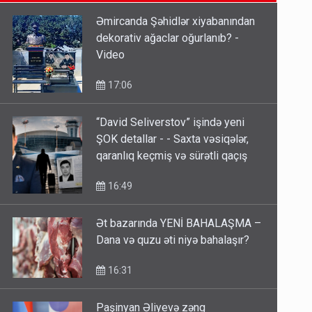
etməsindən danışdı
Əmircanda Şəhidlər xiyabanından
16:18
dekorativ ağaclar oğurlanıb? -
Video
İlham Əliyev müharibədə də,
sülhdə də qalib gəldi - Hikmət
17:06
Hacıyev
15:02
“David Seliverstov” işində yeni
ŞOK detallar - - Saxta vəsiqələr,
qaranlıq keçmiş və sürətli qaçış
16:49
Ət bazarında YENİ BAHALAŞMA –
Dana və quzu əti niyə bahalaşır?
16:31
Paşinyan Əliyevə zəng