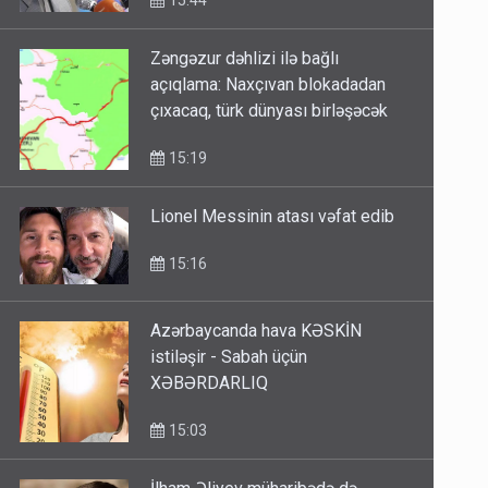
15:44
Zəngəzur dəhlizi ilə bağlı
açıqlama: Naxçıvan blokadadan
çıxacaq, türk dünyası birləşəcək
15:19
Lionel Messinin atası vəfat edib
15:16
Azərbaycanda hava KƏSKİN
istiləşir - Sabah üçün
XƏBƏRDARLIQ
15:03