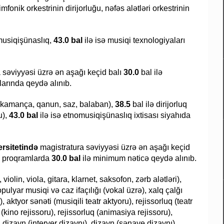
mfonik orkestrinin dirijorluğu, nəfəs alətləri orkestrinin
musiqişünaslıq,
43.0 bal
ilə isə musiqi texnologiyaları
 səviyyəsi üzrə ən aşağı keçid balı
30.0
bal ilə
slarında qeydə alınıb.
tar, kamança, qanun, saz, balaban),
38.5
bal ilə dirijorluq
u),
43.0 bal
ilə isə etnomusiqişünaslıq ixtisası siyahıda
rsitetində
magistratura səviyyəsi üzrə ən aşağı keçid
ra proqramlarda
30.0 bal
ilə minimum nəticə qeydə alınıb.
violin, viola, gitara, klarnet, saksofon, zərb alətləri),
ulyar musiqi və caz ifaçılığı (vokal üzrə), xalq çalğı
, aktyor sənəti (musiqili teatr aktyoru), rejissorluq (teatr
q (kino rejissoru), rejissorluq (animasiya rejissoru),
 dizayn (interyer dizaynı), dizayn (sənaye dizaynı),