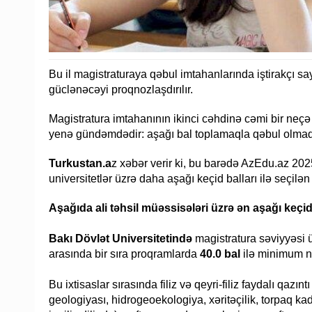
Bu il magistraturaya qəbul imtahanlarında iştirakçı 
güclənəcəyi proqnozlaşdırılır.
Magistratura imtahanının ikinci cəhdinə cəmi bir neçə
yenə gündəmdədir: aşağı bal toplamaqla qəbul ol
Turkustan.a
z xəbər verir ki, bu barədə AzEdu.az 2025
universitetlər üzrə daha aşağı keçid balları ilə seçilən i
Aşağıda ali təhsil müəssisələri üzrə ən aşağı keçid
Bakı Dövlət Universitetində
magistratura səviyyəsi 
arasında bir sıra proqramlarda
40.0 bal
ilə minimum nə
Bu ixtisaslar sırasında filiz və qeyri-filiz faydalı qaz
geologiyası, hidrogeoekologiya, xəritəçilik, torpaq kadas