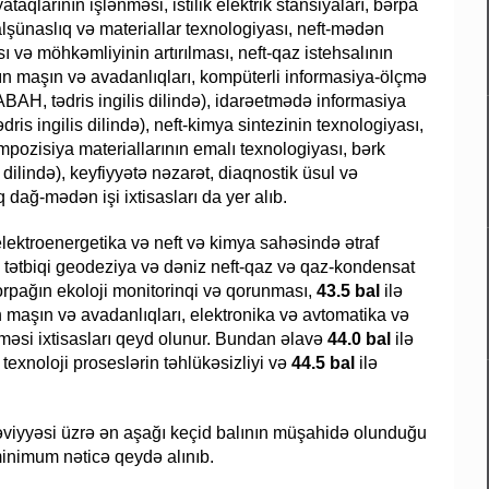
taqlarının işlənməsi, istilik elektrik stansiyaları, bərpa
ialşünaslıq və materiallar texnologiyası, neft-mədən
sı və möhkəmliyinin artırılması, neft-qaz istehsalının
nın maşın və avadanlıqları, kompüterli informasiya-ölçmə
 (SABAH, tədris ingilis dilində), idarəetmədə informasiya
tədris ingilis dilində), neft-kimya sintezinin texnologiyası,
mpozisiya materiallarının emalı texnologiyası, bərk
 dilində), keyfiyyətə nəzarət, diaqnostik üsul və
q dağ-mədən işi ixtisasları da yer alıb.
elektroenergetika və neft və kimya sahəsində ətraf
ə tətbiqi geodeziya və dəniz neft-qaz və qaz-kondensat
torpağın ekoloji monitorinqi və qorunması,
43.5 bal
ilə
 maşın və avadanlıqları, elektronika və avtomatika və
lməsi ixtisasları qeyd olunur. Bundan əlavə
44.0 bal
ilə
 texnoloji proseslərin təhlükəsizliyi və
44.5 bal
ilə
əviyyəsi üzrə ən aşağı keçid balının müşahidə olunduğu
minimum nəticə qeydə alınıb.