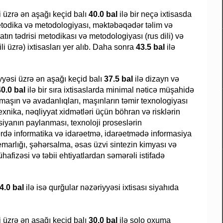
i üzrə ən aşağı keçid balı
40.0 bal
ilə bir neçə ixtisasda
n metodika və metodologiyası, məktəbəqədər təlim və
tın tədrisi metodikası və metodologiyası (rus dili) və
ili üzrə) ixtisasları yer alıb. Daha sonra
43.5 bal
ilə
yəsi üzrə ən aşağı keçid balı
37.5 bal
ilə dizayn və
40.0 bal
ilə bir sıra ixtisaslarda minimal nəticə müşahidə
maşın və avadanlıqları, maşınların təmir texnologiyası
texnika, nəqliyyat xidmətləri üçün böhran və risklərin
asiyanın paylanması, texnoloji proseslərin
lərdə informatika və idarəetmə, idarəetmədə informasiya
 memarlığı, şəhərsalma, əsas üzvi sintezin kimyası və
ühafizəsi və təbii ehtiyatlardan səmərəli istifadə
4.0 bal
ilə isə qurğular nəzəriyyəsi ixtisası siyahıda
i üzrə ən aşağı keçid balı
30.0 bal
ilə solo oxuma