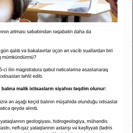
sayının artması səbəbindən rəqabətin daha da
 gün qalıb və bakalavrlar üçün ən vacib suallardan biri
maq mümkündürmü?
-ci ilin magistratura qəbul nəticələrinə əsaslanaraq
xtisasları təhlil edib.
 balına malik ixtisasların siyahısı təqdim olunur:
üzrə ən aşağı keçid balının müşahidə olunduğu ixtisaslar
ticə qeydə alınıb.
ıntı yataqlarının geologiyası, hidrogeologiya, mühəndis
trı, neft-qaz yataqlarının axtarışı və kəşfiyyatı (tədris