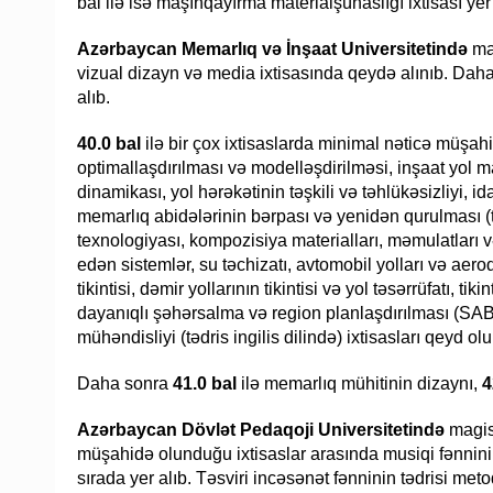
bal ilə isə maşınqayırma materialşünaslığı ixtisası yer 
Azərbaycan Memarlıq və İnşaat Universitetində
mag
vizual dizayn və media ixtisasında qeydə alınıb. Dah
alıb.
40.0 bal
ilə bir çox ixtisaslarda minimal nəticə müşahid
optimallaşdırılması və modelləşdirilməsi, inşaat yol m
dinamikası, yol hərəkətinin təşkili və təhlükəsizliyi, id
memarlıq abidələrinin bərpası və yenidən qurulması (tə
texnologiyası, kompozisiya materialları, məmulatları v
edən sistemlər, su təchizatı, avtomobil yolları və aerod
tikintisi, dəmir yollarının tikintisi və yol təsərrüfatı, ti
dayanıqlı şəhərsalma və region planlaşdırılması (SAB
mühəndisliyi (tədris ingilis dilində) ixtisasları qeyd ol
Daha sonra
41.0 bal
ilə memarlıq mühitinin dizaynı,
4
Azərbaycan Dövlət Pedaqoji Universitetində
magist
müşahidə olunduğu ixtisaslar arasında musiqi fənnini
sırada yer alıb. Təsviri incəsənət fənninin tədrisi met