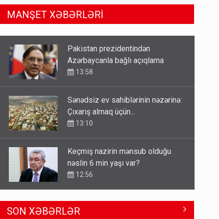
Azərbaycanla bağlı açıqlama
MANŞET XƏBƏRLƏRİ
13:58
Sənədsiz ev sahiblərinin nəzərinə:
Çıxarış almaq üçün...
13:10
Keçmiş nazirin mənsub olduğu
nəslin 6 min yaşı var?
12:56
Britaniya Səfirliyi Vaşinqton
razılaşmasının ildönümü ilə bağlı
bəyanat yaydı
12:50
SON XƏBƏRLƏR
Paşinyan Əliyevə zəng