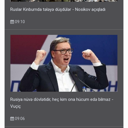
Ruslar Kinburnda tələyə düşdülər - Nosikov açıqladı
09:10
Rusiya nüvə dövlətidir, heç kim ona hücum edə bilməz -
Vuçiç
09:06