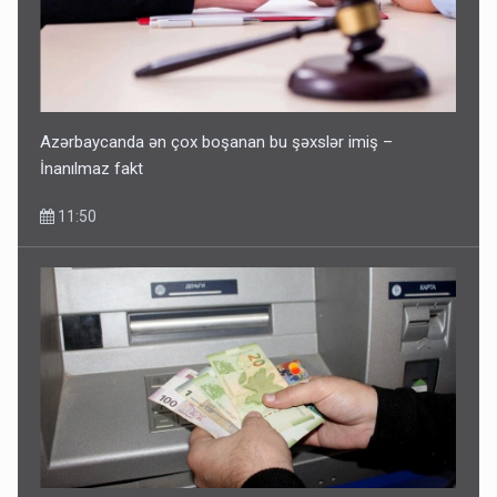
Corab satdığı deyilən qazi ilə bağlı - Daha bir açıqlama
11:40
Azərbaycanda ən çox boşanan bu şəxslər imiş –
İnanılmaz fakt
11:50
Bakıdakı “yəhudi”nin qurbanları - Sensasion adlar
10:13