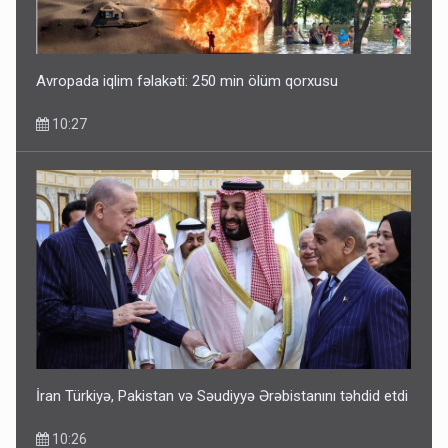
Avropada iqlim fəlakəti: 250 min ölüm qorxusu
10:27
İran Türkiyə, Pakistan və Səudiyyə Ərəbistanını təhdid etdi
10:26