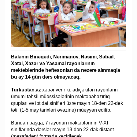
Bakının Binəqədi, Nərimanov, Nəsimi, Səbail,
Xətai, Xəzər və Yasamal rayonlarının
məktəblərində həftəsonları da nəzərə alınmaqla
bu ay 14 gün dərs olmayacaq.
Turkustan.az
xəbər verir ki, adıçəkilən rayonların
ümumi təhsil müəssisələrinin məktəbəhazırlıq
qrupları və ibtidai sinifləri üzrə mayın 18-dən 22-dək
tətil (1-5 may tarixləri əvəzinə) müəyyən edilib.
Bundan başqa, 7 rayonun məktəblərinin V-XI
siniflərində dərslər mayın 18-dən 22-dək distant
(məsafədən) formada keçiriləcək.