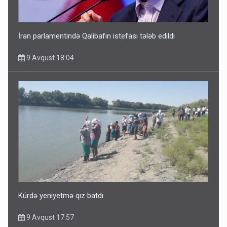
İran parlamentində Qalibafın istefası tələb edildi
9 Avqust 18:04
Kürdə yeniyetmə qız batdı
9 Avqust 17:57