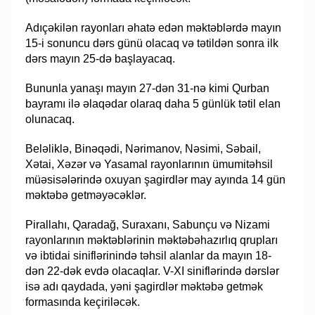
Adıçəkilən rayonları əhatə edən məktəblərdə mayın
15-i sonuncu dərs günü olacaq və tətildən sonra ilk
dərs mayın 25-də başlayacaq.
Bununla yanaşı mayın 27-dən 31-nə kimi Qurban
bayramı ilə əlaqədar olaraq daha 5 günlük tətil elan
olunacaq.
Beləliklə, Binəqədi, Nərimanov, Nəsimi, Səbail,
Xətai, Xəzər və Yasamal rayonlarının ümumitəhsil
müəsisələrində oxuyan şagirdlər may ayında 14 gün
məktəbə getməyəcəklər.
Pirallahı, Qaradağ, Suraxanı, Sabunçu və Nizami
rayonlarının məktəblərinin məktəbəhazırlıq qrupları
və ibtidai siniflərinində təhsil alanlar da mayın 18-
dən 22-dək evdə olacaqlar. V-XI siniflərində dərslər
isə adı qaydada, yəni şagirdlər məktəbə getmək
formasında keçiriləcək.