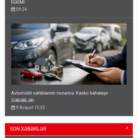
RƏSMİ
09:24
Avtomobil sahiblərinin nəzərinə: Kasko bahalaşır -
SƏBƏBLƏR
9 Avqust 15:35
SON XƏBƏRLƏR