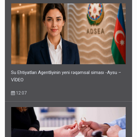
Bu şəxslərin müavinəti LƏĞV EDİLƏCƏK
11:46
Su Ehtiyatları Agentliyinin yeni rəqəmsal siması -Aysu –
VİDEO
12:07