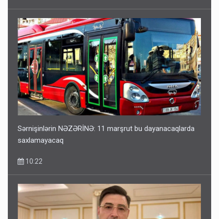
Sərnişinlərin NƏZƏRİNƏ: 11 marşrut bu dayanacaqlarda
saxlamayacaq
10:22