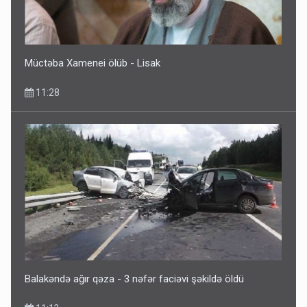
Müctəba Xamenei ölüb - Lisak
11:28
Balakəndə ağır qəza - 3 nəfər faciəvi şəkildə öldü