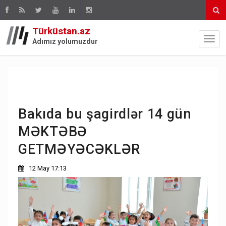
Türküstan.az
Adımız yolumuzdur
Bakıda bu şagirdlər 14 gün
MƏKTƏBƏ
GETMƏYƏCƏKLƏR
12 May 17:13