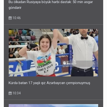
Bu ölkədən Rusiyaya böyük hərbi dəstək: 50 min əsgər
göndərir
10:46
Kürdə batan 17 yaşlı qız Azərbaycan çempionuymuş
10:34