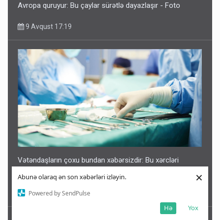
Avropa quruyur: Bu çaylar sürətlə dayazlaşır - Foto
9 Avqust 17:19
Vətəndaşların çoxu bundan xəbərsizdir: Bu xərcləri
sığorta qarşılayır - RƏSMİ
×
Abunə olaraq ən son xəbərləri izləyin.
Powered by SendPulse
9 Avqust 16:37
Hə
Yox