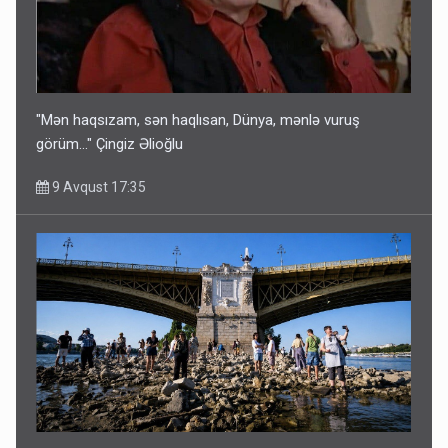
"Mən haqsızam, sən haqlısan, Dünya, mənlə vuruş
görüm..." Çingiz Əlioğlu
9 Avqust 17:35