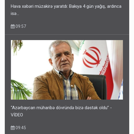
Hava xəbəri müzakirə yaratdı: Bakıya 4 gün yağış, ardınca
isə…
09:57
“Azərbaycan müharibə dövründə bizə dəstək oldu” -
VİDEO
09:45