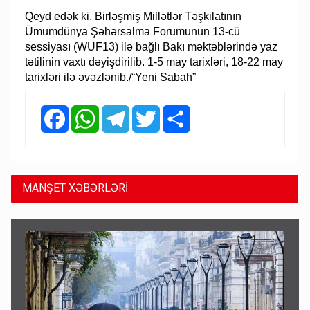
Qeyd edək ki, Birləşmiş Millətlər Təşkilatının
Ümumdünya Şəhərsalma Forumunun 13-cü
sessiyası (WUF13) ilə bağlı Bakı məktəblərində yaz
tətilinin vaxtı dəyişdirilib. 1-5 may tarixləri, 18-22 may
tarixləri ilə əvəzlənib./“Yeni Sabah”
Facebook
WhatsApp
Telegram
Twitter
Share
MANŞET XƏBƏRLƏRİ