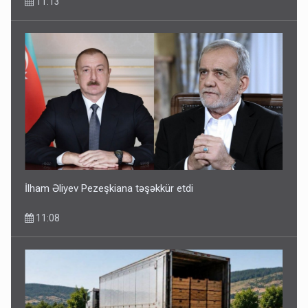
11:13
İlham Əliyev Pezeşkiana təşəkkür etdi
11:08