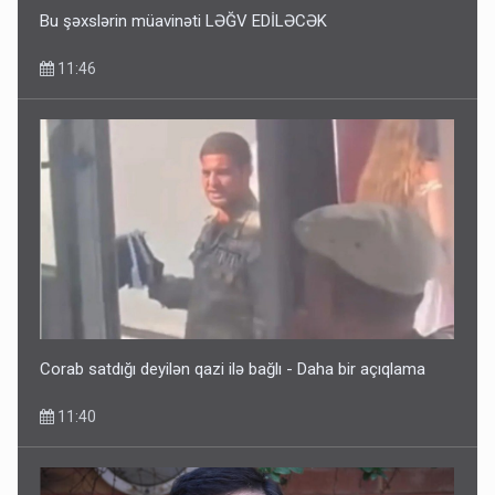
Bu şəxslərin müavinəti LƏĞV EDİLƏCƏK
11:46
Corab satdığı deyilən qazi ilə bağlı - Daha bir açıqlama
11:40