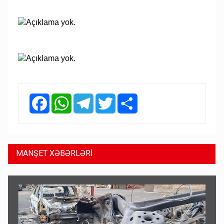
Facebook
WhatsApp
Telegram
Twitter
Share
MANŞET XƏBƏRLƏRİ