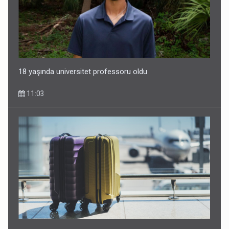
Ərdoğana sui-qəsd planının iştirakçısı detalları açıqladı
5 Avqust 16:56
18 yaşında universitet professoru oldu
11:03
Rusiya Azərbaycan vətədaşlarını deport etdi
5 Avqust 11:53