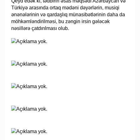
Qeyd edək ki, tədbirin əsas məqsədi Azərbaycan və
Türkiyə arasında ortaq mədəni dəyərlərin, musiqi
ənənələrinin və qardaşlıq münasibətlərinin daha da
möhkəmləndirilməsi, bu zəngin irsin gələcək
nəsillərə çatdırılması olub.