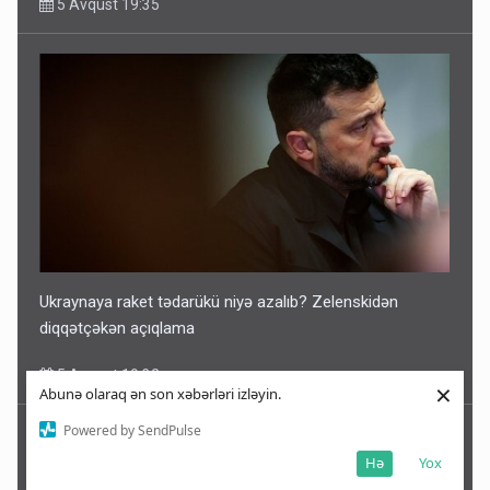
5 Avqust 19:35
Ukraynaya raket tədarükü niyə azalıb? Zelenskidən
diqqətçəkən açıqlama
5 Avqust 19:32
×
Abunə olaraq ən son xəbərləri izləyin.
Powered by SendPulse
Hə
Yox