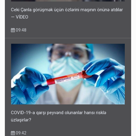
Ceki Çanla görüşmək üçün özlərini maşının önünə atdılar
— VİDEO
09:48
COVID-19-a qarşı peyvənd olunanlar hansı risklə
üzləşirlər?
09:42