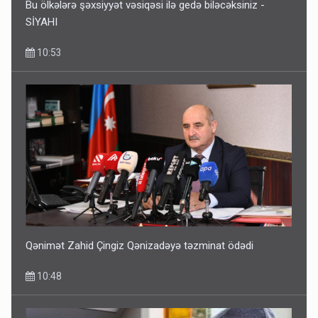
Bu ölkələrə şəxsiyyət vəsiqəsi ilə gedə biləcəksiniz -
SİYAHI
10:53
Qənimət Zahid Çingiz Qənizadəyə təzminat ödədi
10:48