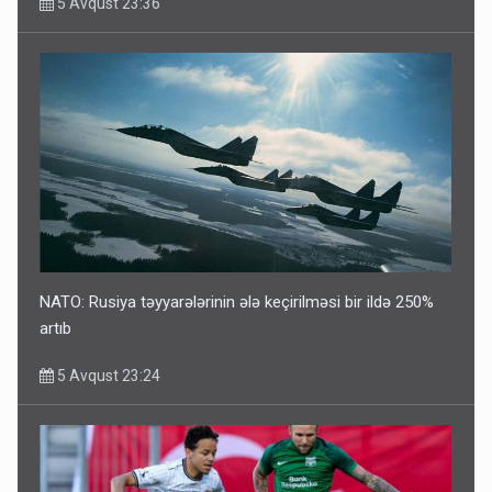
5 Avqust 23:36
NATO: Rusiya təyyarələrinin ələ keçirilməsi bir ildə 250%
artıb
5 Avqust 23:24