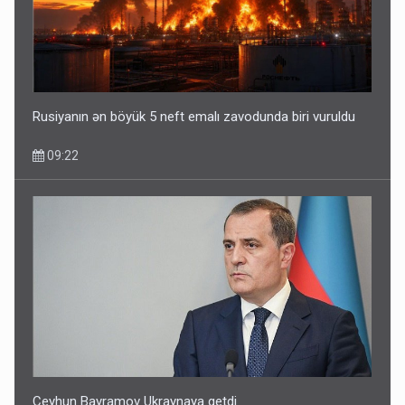
Rusiyanın ən böyük 5 neft emalı zavodunda biri vuruldu
09:22
Ceyhun Bayramov Ukraynaya getdi