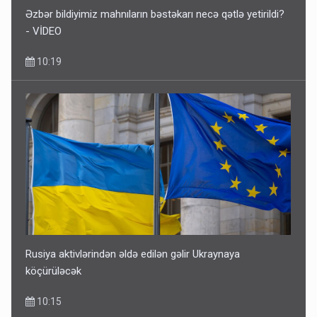
Əzbər bildiyimiz mahnıların bəstəkarı necə qətlə yetirildi?
- VİDEO
10:19
Rusiya aktivlərindən əldə edilən gəlir Ukraynaya
köçürüləcək
10:15