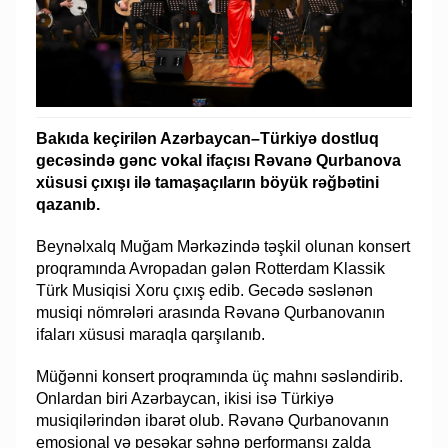
Bakıda keçirilən Azərbaycan–Türkiyə dostluq
gecəsində gənc vokal ifaçısı Rəvanə Qurbanova
xüsusi çıxışı ilə tamaşaçıların böyük rəğbətini
qazanıb.
Beynəlxalq Muğam Mərkəzində təşkil olunan konsert
proqramında Avropadan gələn Rotterdam Klassik
Türk Musiqisi Xoru çıxış edib. Gecədə səslənən
musiqi nömrələri arasında Rəvanə Qurbanovanın
ifaları xüsusi maraqla qarşılanıb.
Müğənni konsert proqramında üç mahnı səsləndirib.
Onlardan biri Azərbaycan, ikisi isə Türkiyə
musiqilərindən ibarət olub. Rəvanə Qurbanovanın
emosional və peşəkar səhnə performansı zalda