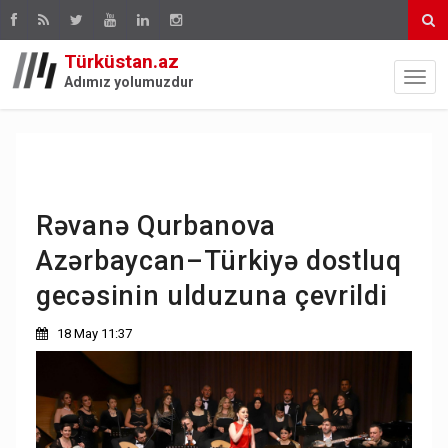
Türküstan.az
Adımız yolumuzdur
Rəvanə Qurbanova
Azərbaycan–Türkiyə dostluq
gecəsinin ulduzuna çevrildi
18 May 11:37