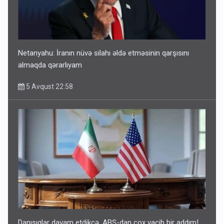
Netanyahu: İranın nüvə silahı əldə etməsinin qarşısını
almaqda qərarlıyam
5 Avqust 22:58
Danışıqlar davam etdikcə, ABŞ-dan çox vacib bir addım!