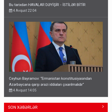
Bu tarixdən HAVALAR DƏYİŞİR - İSTİLƏR BİTİR
4 Avqust 22:04
Ceyhun Bayramov: “Ermənistan konstitusiyasından
Azərbaycana qarşı ərazi iddiaları çıxarılmalıdır”
4 Avqust 14:05
SON XƏBƏRLƏR