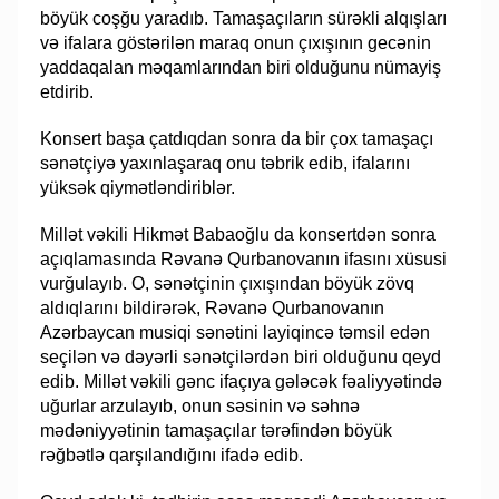
böyük coşğu yaradıb. Tamaşaçıların sürəkli alqışları
və ifalara göstərilən maraq onun çıxışının gecənin
yaddaqalan məqamlarından biri olduğunu nümayiş
etdirib.
Konsert başa çatdıqdan sonra da bir çox tamaşaçı
sənətçiyə yaxınlaşaraq onu təbrik edib, ifalarını
yüksək qiymətləndiriblər.
Millət vəkili Hikmət Babaoğlu da konsertdən sonra
açıqlamasında Rəvanə Qurbanovanın ifasını xüsusi
vurğulayıb. O, sənətçinin çıxışından böyük zövq
aldıqlarını bildirərək, Rəvanə Qurbanovanın
Azərbaycan musiqi sənətini layiqincə təmsil edən
seçilən və dəyərli sənətçilərdən biri olduğunu qeyd
edib. Millət vəkili gənc ifaçıya gələcək fəaliyyətində
uğurlar arzulayıb, onun səsinin və səhnə
mədəniyyətinin tamaşaçılar tərəfindən böyük
rəğbətlə qarşılandığını ifadə edib.