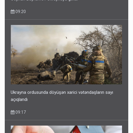
09:20
Ukrayna ordusunda döyüşən xarici vətəndaşların sayı
açıqlandı
09:17