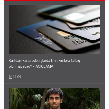
Bu ölkələrə şəxsiyyət vəsiqəsi ilə gedə biləcəksiniz -
SİYAHI
10:53
Kartdan-karta ödənişlərdə limit kimlərə tətbiq
olunmayacaq? - AÇIQLAMA
11:09