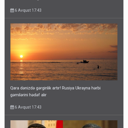
6 Avqust 17:43
Qara dənizdə gərginlik artır! Rusiya Ukrayna hərbi
gəmilərini hədəf alır
6 Avqust 17:43