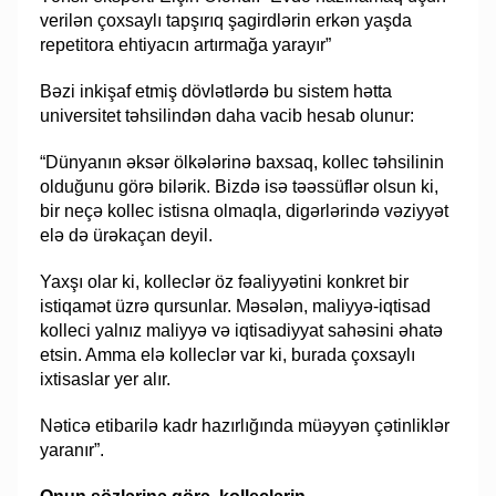
verilən çoxsaylı tapşırıq şagirdlərin erkən yaşda
repetitora ehtiyacın artırmağa yarayır”
Bəzi inkişaf etmiş dövlətlərdə bu sistem hətta
universitet təhsilindən daha vacib hesab olunur:
“Dünyanın əksər ölkələrinə baxsaq, kollec təhsilinin
olduğunu görə bilərik. Bizdə isə təəssüflər olsun ki,
bir neçə kollec istisna olmaqla, digərlərində vəziyyət
elə də ürəkaçan deyil.
Yaxşı olar ki, kolleclər öz fəaliyyətini konkret bir
istiqamət üzrə qursunlar. Məsələn, maliyyə-iqtisad
kolleci yalnız maliyyə və iqtisadiyyat sahəsini əhatə
etsin. Amma elə kolleclər var ki, burada çoxsaylı
ixtisaslar yer alır.
Nəticə etibarilə kadr hazırlığında müəyyən çətinliklər
yaranır”.