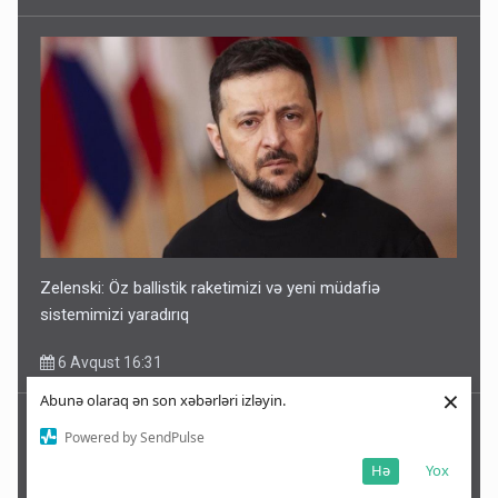
Zelenski: Öz ballistik raketimizi və yeni müdafiə
sistemimizi yaradırıq
6 Avqust 16:31
×
Abunə olaraq ən son xəbərləri izləyin.
Powered by SendPulse
Hə
Yox