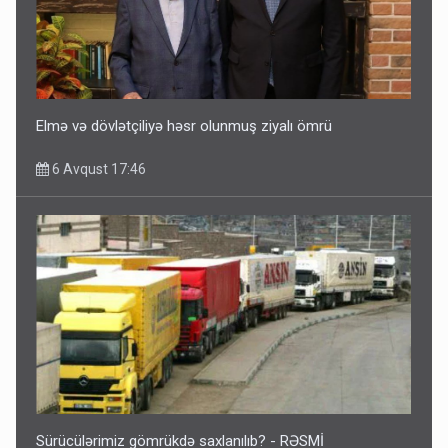
Elmə və dövlətçiliyə həsr olunmuş ziyalı ömrü
6 Avqust 17:46
Sürücülərimiz gömrükdə saxlanılıb? - RƏSMİ