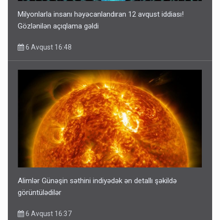
Milyonlarla insanı həyəcanlandıran 12 avqust iddiası!
Gözlənilən açıqlama gəldi
6 Avqust 16:48
Alimlər Günəşin səthini indiyədək ən detallı şəkildə
görüntülədilər
6 Avqust 16:37