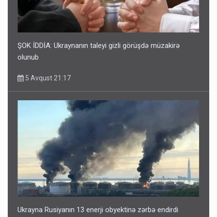
ŞOK İDDİA: Ukraynanın taleyi gizli görüşdə müzakirə
olunub
5 Avqust 21:17
Ukrayna Rusiyanın 13 enerji obyektinə zərbə endirdi