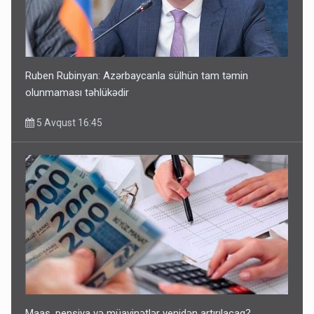
Ruben Rubinyan: Azərbaycanla sülhün tam təmin
olunmaması təhlükədir
5 Avqust 16:45
Maaş, pensiya və müavinətlər yenidən artırılacaq?