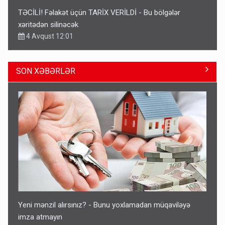
TƏCİLİ! Fəlakət üçün TARİX VERİLDİ - Bu bölgələr
xəritədən silinəcək
4 Avqust 12:01
SON XƏBƏRLƏR
Ərdoğana sui-qəsd planının iştirakçısı detalları açıqladı
5 Avqust 16:56
Yeni mənzil alırsınız? - Bunu yoxlamadan müqaviləyə
imza atmayın