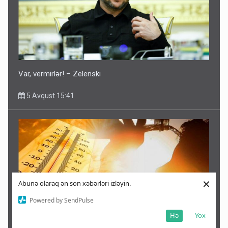
Var, vermirlər! – Zelenski
5 Avqust 15:41
×
Abunə olaraq ən son xəbərləri izləyin.
Powered by SendPulse
Hə
Yox