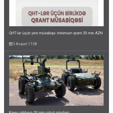
QHT-lər üçün yeni müsabiqə: minimum qrant 30 min AZN
5 Avqust 17:58
Kiyev cəbhəyə 50 min robot göndərir