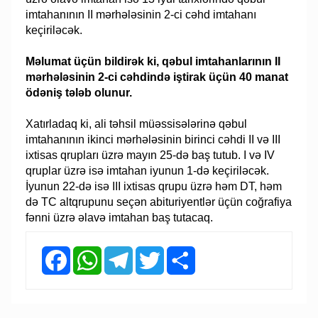
imtahanının II mərhələsinin 2-ci cəhd imtahanı
keçiriləcək.
Məlumat üçün bildirək ki, qəbul imtahanlarının II
mərhələsinin 2-ci cəhdində iştirak üçün 40 manat
ödəniş tələb olunur.
Xatırladaq ki, ali təhsil müəssisələrinə qəbul
imtahanının ikinci mərhələsinin birinci cəhdi II və III
ixtisas qrupları üzrə mayın 25-də baş tutub. I və IV
qruplar üzrə isə imtahan iyunun 1-də keçiriləcək.
İyunun 22-də isə III ixtisas qrupu üzrə həm DT, həm
də TC altqrupunu seçən abituriyentlər üçün coğrafiya
fənni üzrə əlavə imtahan baş tutacaq.
Facebook
WhatsApp
Telegram
Twitter
Share