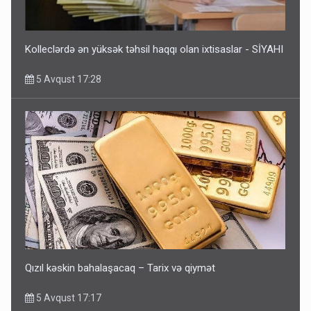
Kolleclərdə ən yüksək təhsil haqqı olan ixtisaslar - SİYAHI
5 Avqust 17:28
Qızıl kəskin bahalaşacaq – Tarix və qiymət
5 Avqust 17:17