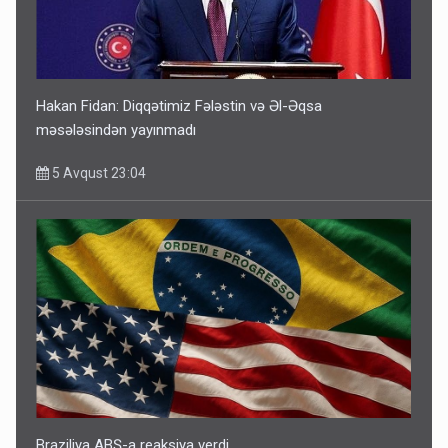
Hakan Fidan: Diqqətimiz Fələstin və Əl-Əqsa
məsələsindən yayınmadı
5 Avqust 23:04
Braziliya ABŞ-a reaksiya verdi