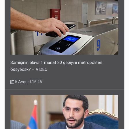
Sərnişinin əlavə 1 manat 20 qəpiyini metropoliten
ödəyəcək? – VİDEO
5 Avqust 16:45