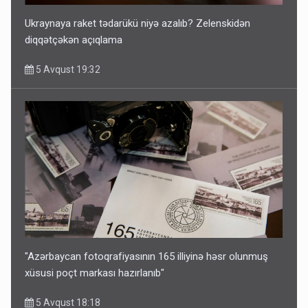
Ukraynaya raket tədarükü niyə azalıb? Zelenskidən
diqqətçəkən açıqlama
5 Avqust 19:32
"Azərbaycan fotoqrafiyasının 165 illiyinə həsr olunmuş
xüsusi poçt markası hazırlanıb"
5 Avqust 18:18