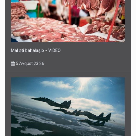
Rusiya azərbaycanlı diasporun obyektini məhv etdi -
FOTOLAR
5 Avqust 10:58
Mal əti bahalaşıb - VİDEO
5 Avqust 23:36