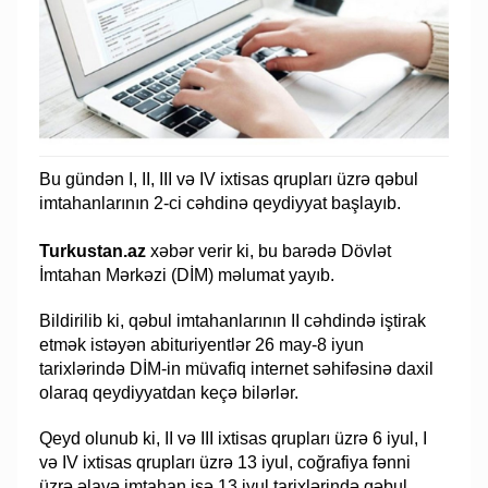
Bu gündən I, II, III və IV ixtisas qrupları üzrə qəbul
imtahanlarının 2-ci cəhdinə qeydiyyat başlayıb.
Turkustan.az
xəbər verir ki, bu barədə Dövlət
İmtahan Mərkəzi (DİM) məlumat yayıb.
Bildirilib ki, qəbul imtahanlarının II cəhdində iştirak
etmək istəyən abituriyentlər 26 may-8 iyun
tarixlərində DİM-in müvafiq internet səhifəsinə daxil
olaraq qeydiyyatdan keçə bilərlər.
Qeyd olunub ki, II və III ixtisas qrupları üzrə 6 iyul, I
və IV ixtisas qrupları üzrə 13 iyul, coğrafiya fənni
üzrə əlavə imtahan isə 13 iyul tarixlərində qəbul