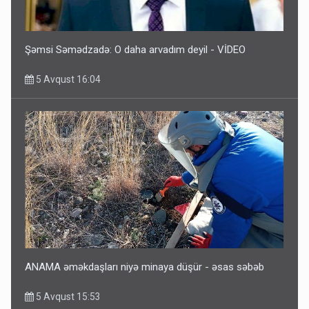
Şəmsi Səmədzadə: O daha arvadım deyil - VİDEO
5 Avqust 16:04
ANAMA əməkdaşları niyə minaya düşür - əsas səbəb
5 Avqust 15:53