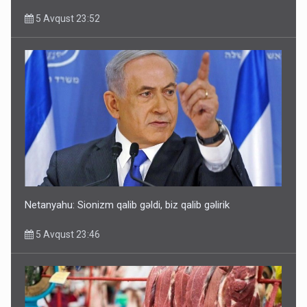
5 Avqust 23:52
Rusiya Azərbaycan vətədaşlarını deport etdi
5 Avqust 11:53
Netanyahu: Sionizm qalib gəldi, biz qalib gəlirik
5 Avqust 23:46