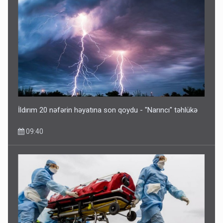
Əhaliyə hava ilə bağlı VACİB XƏBƏRDARLIQ - Saat 11:00-
dan…
09:15
İldırım 20 nəfərin həyatına son qoydu - "Narıncı" təhlükə
09:40