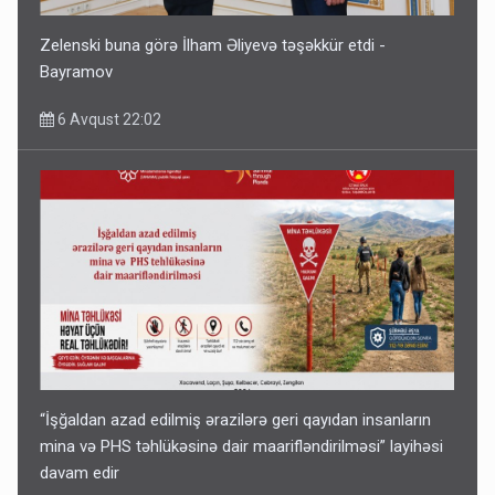
Zelenski buna görə İlham Əliyevə təşəkkür etdi -
Bayramov
6 Avqust 22:02
“İşğaldan azad edilmiş ərazilərə geri qayıdan insanların
mina və PHS təhlükəsinə dair maarifləndirilməsi” layihəsi
davam edir