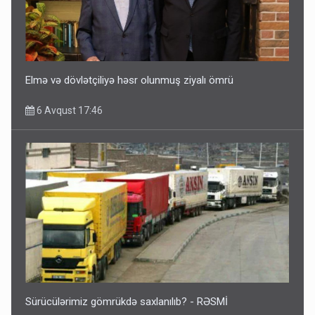
Elmə və dövlətçiliyə həsr olunmuş ziyalı ömrü
6 Avqust 17:46
Sürücülərimiz gömrükdə saxlanılıb? - RƏSMİ