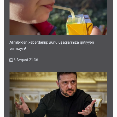
Alimlərdən xəbərdarlıq: Bunu uşaqlarınıza qətiyyən
verməyin!
6 Avqust 21:36