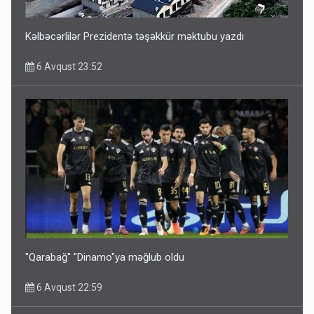
Kəlbəcərlilər Prezidentə təşəkkür məktubu yazdı
6 Avqust 23:52
"Qarabağ" "Dinamo"ya məğlub oldu
6 Avqust 22:59