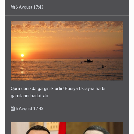
6 Avqust 17:43
Qara dənizdə gərginlik artır! Rusiya Ukrayna hərbi
gəmilərini hədəf alır
6 Avqust 17:43