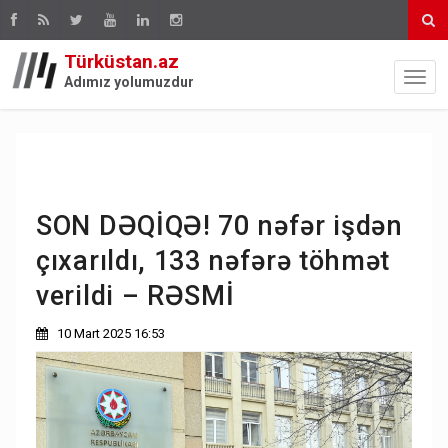
Türküstan.az
Adımız yolumuzdur
SON DƏQİQƏ! 70 nəfər işdən
çıxarıldı, 133 nəfərə töhmət
verildi – RƏSMİ
10 Mart 2025 16:53