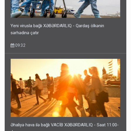
ŞOK! David Seliverstov ölkədən qaçdı
6 Avqust 14:14
Yeni virusla bağlı XƏBƏRDARLIQ - Qardaş ölkənin
sərhədinə çatır
09:32
Bu ölkələrə şəxsiyyət vəsiqəsi ilə gedə biləcəksiniz -
SİYAHI
6 Avqust 10:53
Əhaliyə hava ilə bağlı VACİB XƏBƏRDARLIQ - Saat 11:00-