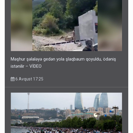
Məşhur şəlaləyə gedən yola şlaqbaum qoyuldu, ödəniş
istənilir – VİDEO
6 Avqust 17:25