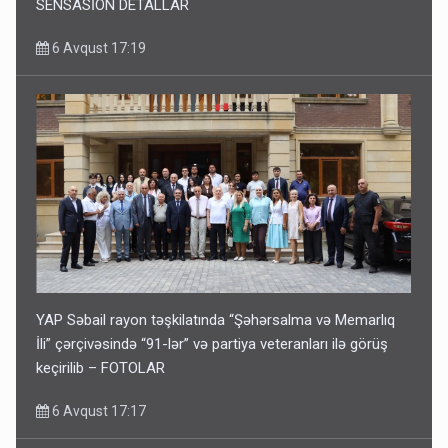
SENSASİON DETALLAR
6 Avqust 17:19
YAP Səbail rayon təşkilatında “Şəhərsalma və Memarlıq
İli” çərçivəsində “91-lər” və partiya veteranları ilə görüş
keçirilib – FOTOLAR
6 Avqust 17:17