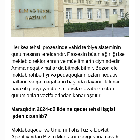
Hər kəs təhsil prosesində vahid tərbiyə sisteminin
qurulmasının tərəfdarıdır. Prosesin bütün ağırlığı isə
məktəb direktorlarının və müəllimlərin çiynindədir.
Amma neqativ hallar da bitmək bilmir. Bəzən elə
məktəb rəhbərliyi və pedaqoqların özləri neqativ
halların və qalmaqalların başında dayanır. İctimai
narazılıq böyüyəndə isə təhsilə cavabdeh olan
qurum onları vəzifələrindən kənarlaşdırır.
Maraqlıdır, 2024-cü ildə nə qədər təhsil işçisi
işdən çıxarılıb?
Məktəbəqədər və Ümumi Təhsil üzrə Dövlət
Agentliyindən Bizim.Media-nın sorğusuna cavab