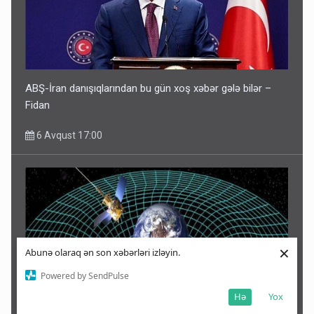
ABŞ-İran danışıqlarından bu gün xoş xəbər gələ bilər –
Fidan
6 Avqust 17:00
×
Abunə olaraq ən son xəbərləri izləyin.
Powered by SendPulse
Hə
Yox