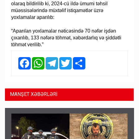
olaraq bildirilib ki, 2024-cü ildə ümumi təhsil
müəssisələrində müxtəlif istiqamətlər üzrə
yoxlamalar aparılıb:
“Aparılan yoxlamalar nəticəsində 70 nəfər işdən
çıxarılıb, 133 nəfərə töhmət, xəbərdarlıq və şiddətli
töhmət verilib.”
Facebook
WhatsApp
Telegram
Twitter
Share
MANŞET XƏBƏRLƏRİ