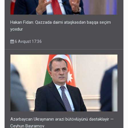
Hakan Fidan: Qəzzada daimi atəşkəsdən başqa seçim
yoxdur
6 Avqust 17:36
Azərbaycan Ukraynanın ərazi bütövlüyünü dəstəkləyir —
Ceyhun Bayramov