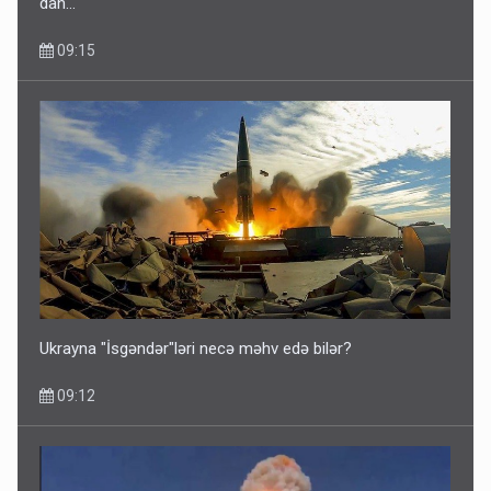
dan…
09:15
Ukrayna "İsgəndər"ləri necə məhv edə bilər?
09:12