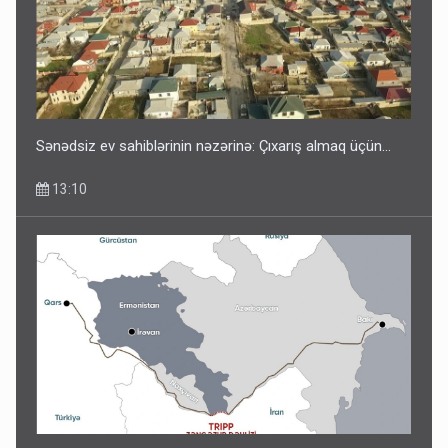
Sənədsiz ev sahiblərinin nəzərinə: Çıxarış almaq üçün...
13:10