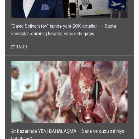
“David Seliverstov” işində yeni ŞOK detallar - - Saxta
vəsiqələr, qaranlıq keçmiş və sürətli qaçış
16:49
Ət bazarında YENİ BAHALAŞMA – Dana və quzu əti niyə
bahalaşır?