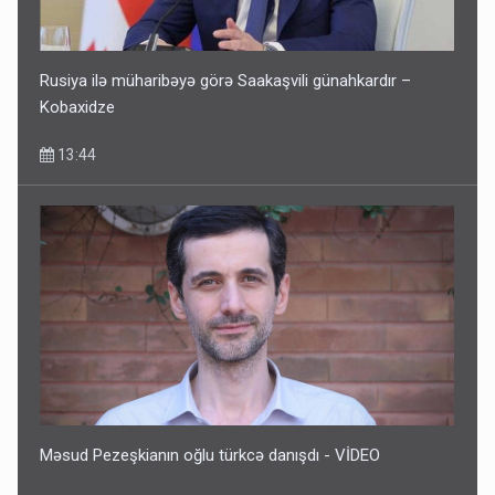
Rusiya ilə müharibəyə görə Saakaşvili günahkardır –
Kobaxidze
13:44
Məsud Pezeşkianın oğlu türkcə danışdı - VİDEO