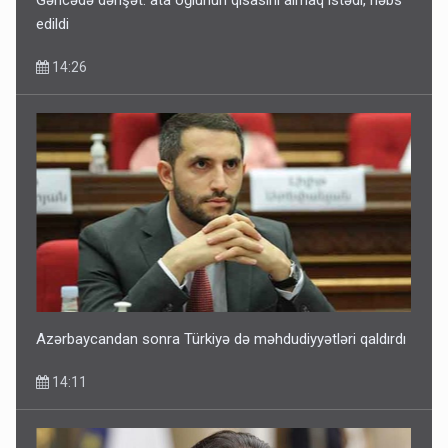
Gəncədə dəhşət: ata oğlunun qisasını almaq istədi, həbs
edildi
14:26
Azərbaycandan sonra Türkiyə də məhdudiyyətləri qaldırdı
14:11