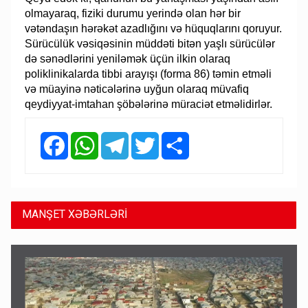
olmayaraq, fiziki durumu yerində olan hər bir
vətəndaşın hərəkət azadlığını və hüquqlarını qoruyur.
Sürücülük vəsiqəsinin müddəti bitən yaşlı sürücülər
də sənədlərini yeniləmək üçün ilkin olaraq
poliklinikalarda tibbi arayışı (forma 86) təmin etməli
və müayinə nəticələrinə uyğun olaraq müvafiq
qeydiyyat-imtahan şöbələrinə müraciət etməlidirlər.
Facebook
WhatsApp
Telegram
Twitter
Share
MANŞET XƏBƏRLƏRİ