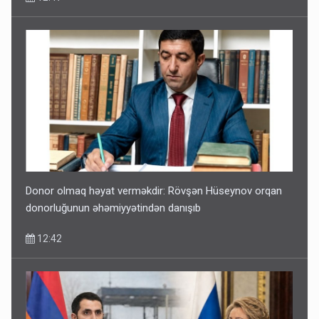
Donor olmaq həyat verməkdir: Rövşən Hüseynov orqan
donorluğunun əhəmiyyətindən danışıb
12:42