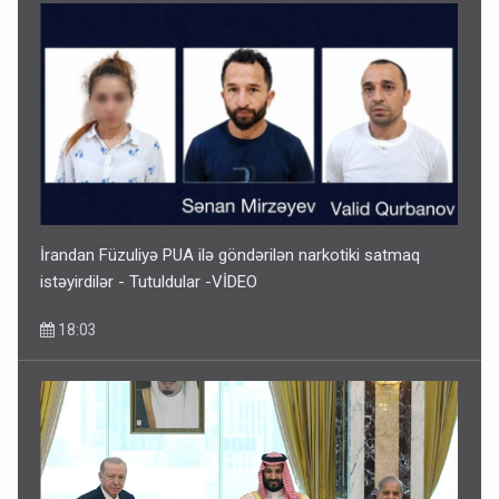
Paşinyan Əliyevə zəng etməsindən danışdı
16:18
İrandan Füzuliyə PUA ilə göndərilən narkotiki satmaq
istəyirdilər - Tutuldular -VİDEO
18:03