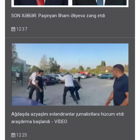
SON XƏBƏR: Paşinyan İlham Əliyevə zəng etdi
12:37
Ağdaşda azyaşlını evləndirənlər jurnalistlərə hücum etdi:
araşdırma başlandı - VİDEO
12:23