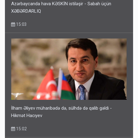
Azərbaycanda hava KƏSKİN istiləşir - Sabah üçün
XƏBƏRDARLIQ
15:03
İlham Əliyev müharibədə də, sülhdə də qalib gəldi -
Hikmət Hacıyev
15:02