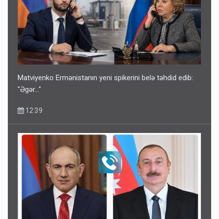
Matviyenko Ermənistanın yeni spikerini belə təhdid edib:
"Əgər..."
12:39