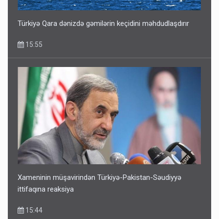
Türkiyə Qara dənizdə gəmilərin keçidini məhdudlaşdırır
15:55
Xameninin müşavirindən Türkiyə-Pakistan-Səudiyyə
ittifaqına reaksiya
15:44