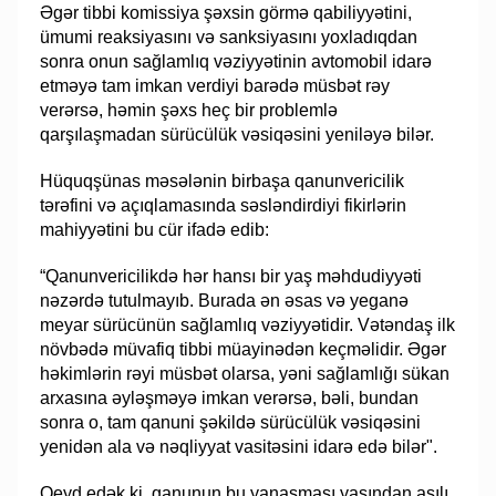
Əgər tibbi komissiya şəxsin görmə qabiliyyətini,
ümumi reaksiyasını və sanksiyasını yoxladıqdan
sonra onun sağlamlıq vəziyyətinin avtomobil idarə
etməyə tam imkan verdiyi barədə müsbət rəy
verərsə, həmin şəxs heç bir problemlə
qarşılaşmadan sürücülük vəsiqəsini yeniləyə bilər.
Hüquqşünas məsələnin birbaşa qanunvericilik
tərəfini və açıqlamasında səsləndirdiyi fikirlərin
mahiyyətini bu cür ifadə edib:
“Qanunvericilikdə hər hansı bir yaş məhdudiyyəti
nəzərdə tutulmayıb. Burada ən əsas və yeganə
meyar sürücünün sağlamlıq vəziyyətidir. Vətəndaş ilk
növbədə müvafiq tibbi müayinədən keçməlidir. Əgər
həkimlərin rəyi müsbət olarsa, yəni sağlamlığı sükan
arxasına əyləşməyə imkan verərsə, bəli, bundan
sonra o, tam qanuni şəkildə sürücülük vəsiqəsini
yenidən ala və nəqliyyat vasitəsini idarə edə bilər".
Qeyd edək ki, qanunun bu yanaşması yaşından asılı