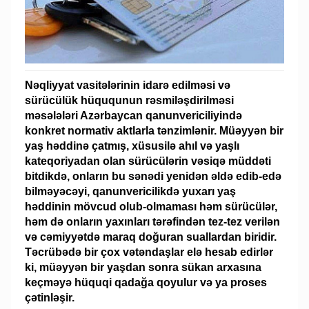
Nəqliyyat vasitələrinin idarə edilməsi və
sürücülük hüququnun rəsmiləşdirilməsi
məsələləri Azərbaycan qanunvericiliyində
konkret normativ aktlarla tənzimlənir. Müəyyən bir
yaş həddinə çatmış, xüsusilə ahıl və yaşlı
kateqoriyadan olan sürücülərin vəsiqə müddəti
bitdikdə, onların bu sənədi yenidən əldə edib-edə
bilməyəcəyi, qanunvericilikdə yuxarı yaş
həddinin mövcud olub-olmaması həm sürücülər,
həm də onların yaxınları tərəfindən tez-tez verilən
və cəmiyyətdə maraq doğuran suallardan biridir.
Təcrübədə bir çox vətəndaşlar elə hesab edirlər
ki, müəyyən bir yaşdan sonra sükan arxasına
keçməyə hüquqi qadağa qoyulur və ya proses
çətinləşir.