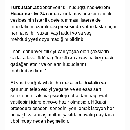
Turkustan.az
xəbər verir ki, hüquqşünas
Əkrəm
Həsənov
Oxu24.com-a açıqlamasında sürücülük
vəsiqəsinin istər ilk dəfə alınması, istərsə də
müddətinin uzadılması prosesində vətəndaşlar üçün
hər hansı bir yuxarı yaş həddi və ya yaş
məhdudiyyəti qoyulmadığını bildirib:
"Yəni qanunvericilik yuxarı yaşda olan şəxslərin
sadəcə təvəllüdünə görə sükan arxasına keçməsini
qadağan etmir və onların hüquqlarını
məhdudlaşdırmır".
Ekspert vurğulayıb ki, bu məsələdə dövlətin və
qanunun tələb etdiyi yeganə və ən əsas şərt
sürücünün fiziki və psixoloji cəhətdən nəqliyyat
vasitəsini idarə etməyə hazır olmasıdır. Hüquqi
prosedura əsasən, sənədini yeniləmək istəyən hər
bir yaşlı vətəndaş mütləq şəkildə müvafiq qaydada
tibbi müayinədən keçməlidir.