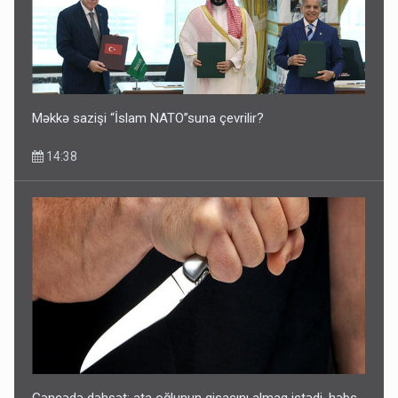
Məkkə sazişi “İslam NATO”suna çevrilir?
14:38