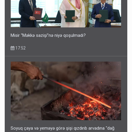
İlham Əliyev müharibədə də, sülhdə də qalib gəldi -
Hikmət Hacıyev
15:02
Misir “Məkkə sazişi”nə niyə qoşulmadı?
17:52
Pakistan prezidentindən Azərbaycanla bağlı açıqlama
13:58
Soyuq çaya və yeməyə görə şişi qızdırıb arvadına "dağ