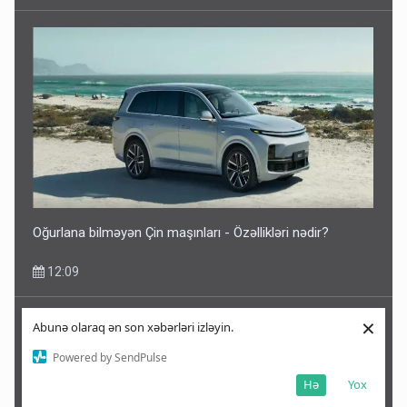
Oğurlana bilməyən Çin maşınları - Özəllikləri nədir?
12:09
×
Abunə olaraq ən son xəbərləri izləyin.
Powered by SendPulse
Hə
Yox