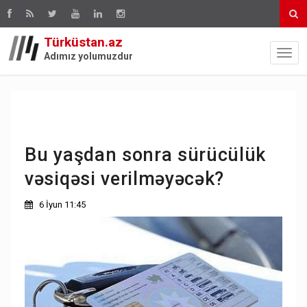
Türküstan.az
Adımız yolumuzdur
Bu yaşdan sonra sürücülük
vəsiqəsi verilməyəcək?
6 İyun 11:45