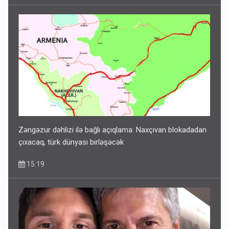
Zəngəzur dəhlizi ilə bağlı açıqlama: Naxçıvan blokadadan
çıxacaq, türk dünyası birləşəcək
15:19