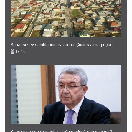
Sənədsiz ev sahiblərinin nəzərinə: Çıxarış almaq üçün...
13:10
Keçmiş nazirin mənsub olduğu nəslin 6 min yaşı var?