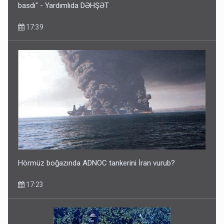
basdı" - Yardımlıda DƏHŞƏT
17:39
Hörmüz boğazında ADNOC tankerini İran vurub?
17:23