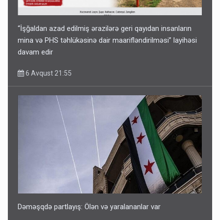
“İşğaldan azad edilmiş ərazilərə geri qayıdan insanların
mina və PHS təhlükəsinə dair maarifləndirilməsi” layihəsi
davam edir
6 Avqust 21:55
Dəməşqdə partlayış: Ölən və yaralananlar var