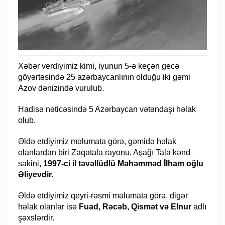
Xəbər verdiyimiz kimi, iyunun 5-ə keçən gecə
göyərtəsində 25 azərbaycanlının olduğu iki gəmi
Azov dənizində vurulub.
Hadisə nəticəsində 5 Azərbaycan vətəndaşı həlak
olub.
Əldə etdiyimiz məlumata görə, gəmidə həlak
olanlardan biri Zaqatala rayonu, Aşağı Tala kənd
sakini,
1997-ci il təvəllüdlü Məhəmməd İlham oğlu
Əliyevdir.
Əldə etdiyimiz qeyri-rəsmi məlumata görə, digər
həlak olanlar isə
Fuad, Rəcəb, Qismət və Elnur
adlı
şəxslərdir.