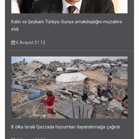
Kalın və Şeybani Türkiyə-Suriya əməkdaşlığını müzakirə
etdi
6 Avqust 21:12
8 ölkə İsraili Qəzzada hücumları dayandırmağa çağırdı