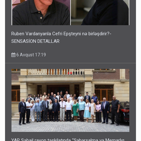
Ruben Vardanyanla Cefri Epşteyni nə birləşdirir?-
SENSASİON DETALLAR
6 Avqust 17:19
YAP Səbail rayon təşkilatında “Şəhərsalma və Memarlıq