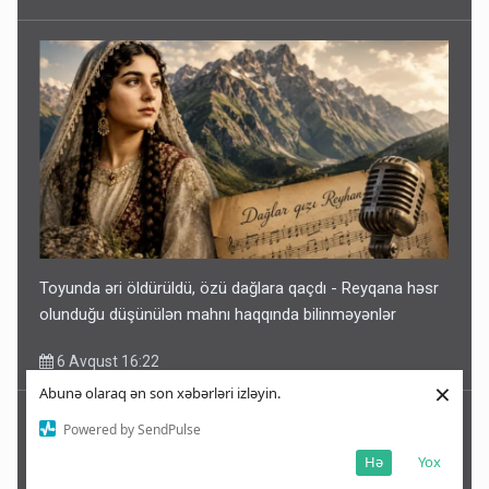
Toyunda əri öldürüldü, özü dağlara qaçdı - Reyqana həsr
olunduğu düşünülən mahnı haqqında bilinməyənlər
6 Avqust 16:22
×
Abunə olaraq ən son xəbərləri izləyin.
Powered by SendPulse
Hə
Yox