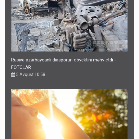
Rusiya azərbaycanlı diasporun obyektini məhv etdi -
FOTOLAR
5 Avqust 10:58
Bu tarixdən HAVALAR DƏYİŞİR - İSTİLƏR BİTİR
4 Avqust 22:04