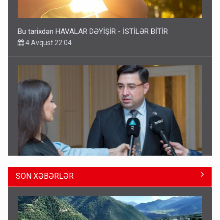
ŞOK! David Seliverstov ölkədən qaçdı
6 Avqust 14:14
SON XƏBƏRLƏR