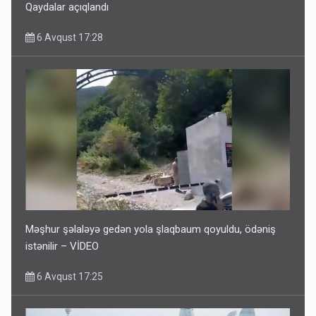
Qaydalar açıqlandı
6 Avqust 17:28
Məşhur şəlaləyə gedən yola şlaqbaum qoyuldu, ödəniş
istənilir – VİDEO
6 Avqust 17:25