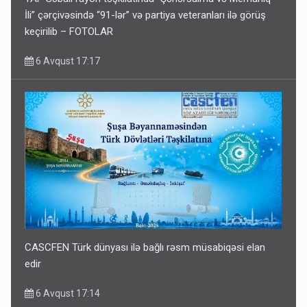
İli” çərçivəsində “91-lər” və partiya veteranları ilə görüş
keçirilib – FOTOLAR
6 Avqust 17:17
CASCFEN Türk dünyası ilə bağlı rəsm müsabiqəsi elan
edir
6 Avqust 17:14