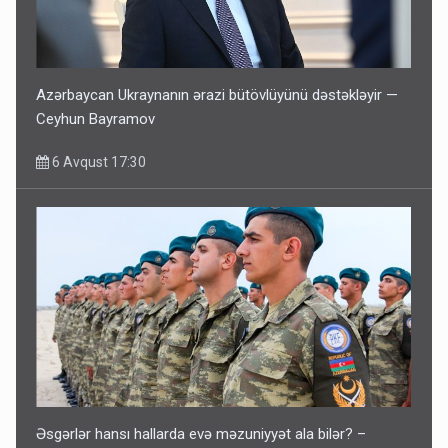
Azərbaycan Ukraynanın ərazi bütövlüyünü dəstəkləyir —
Ceyhun Bayramov
6 Avqust 17:30
Əsgərlər hansı hallarda evə məzuniyyət ala bilər? –