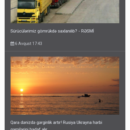
Sürücülərimiz gömrükdə saxlanılıb? - RƏSMİ
6 Avqust 17:43
Qara dənizdə gərginlik artır! Rusiya Ukrayna hərbi
gəmilərini hədəf alır