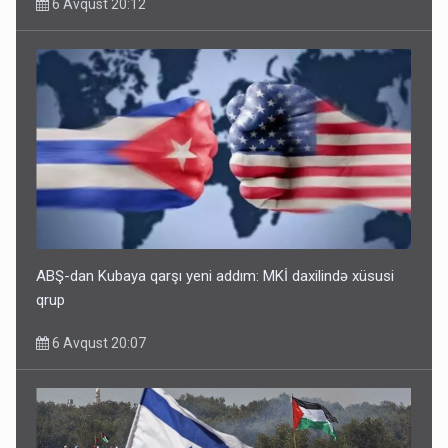
6 Avqust 20:12
ABŞ-dan Kubaya qarşı yeni addım: MKİ daxilində xüsusi
qrup
6 Avqust 20:07