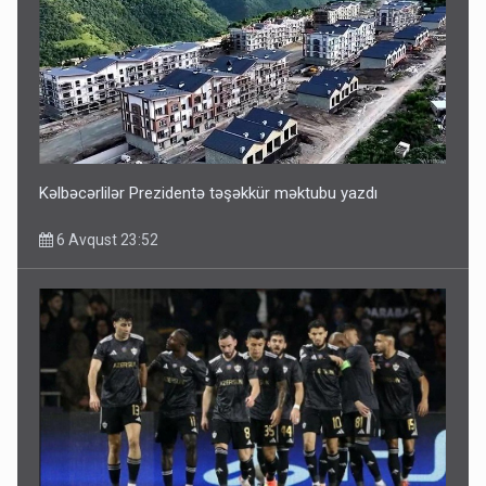
Bu ölkələrə şəxsiyyət vəsiqəsi ilə gedə biləcəksiniz -
SİYAHI
6 Avqust 10:53
Kəlbəcərlilər Prezidentə təşəkkür məktubu yazdı
6 Avqust 23:52
Ərdoğana sui-qəsd planının iştirakçısı detalları açıqladı