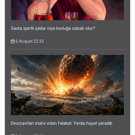
Saxta spirtli içkilər niyə korluğa səbəb olur?
6 Avqust 22:33
Dinozavrları məhv edən fəlakət: Yerdə həyat yaradıb