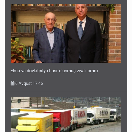
Elmə və dövlətçiliyə həsr olunmuş ziyalı ömrü
6 Avqust 17:46