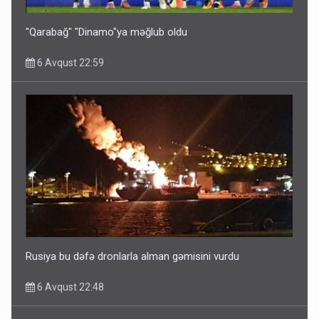
5 Avqust 16:56
"Qarabağ" "Dinamo"ya məğlub oldu
6 Avqust 22:59
Rusiya Azərbaycan vətədaşlarını deport etdi
5 Avqust 11:53
Rusiya bu dəfə dronlarla alman gəmisini vurdu
6 Avqust 22:48