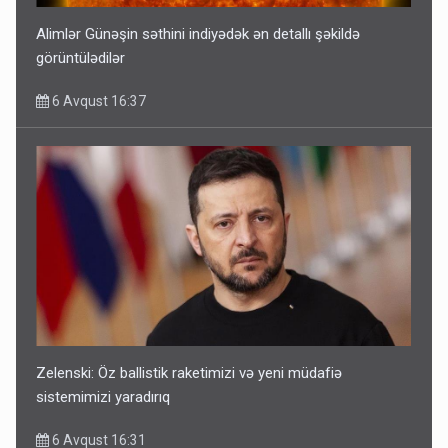
Alimlər Günəşin səthini indiyədək ən detallı şəkildə
görüntülədilər
6 Avqust 16:37
Zelenski: Öz ballistik raketimizi və yeni müdafiə
sistemimizi yaradırıq
6 Avqust 16:31