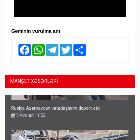
Gəminin vurulma anı
Facebook
WhatsApp
Telegram
Twitter
Share
MANŞET XƏBƏRLƏRİ