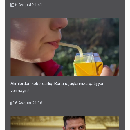
6 Avqust 21:41
Alimlərdən xəbərdarlıq: Bunu uşaqlarınıza qətiyyən
verməyin!
6 Avqust 21:36