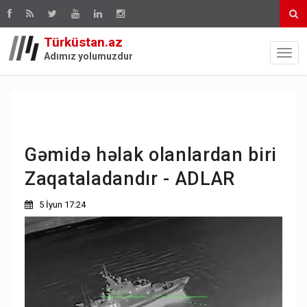
Türküstan.az
Adımız yolumuzdur
Gəmidə həlak olanlardan biri
Zaqataladandır - ADLAR
5 İyun 17:24