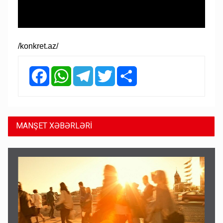
/konkret.az/
Facebook
WhatsApp
Telegram
Twitter
Share
MANŞET XƏBƏRLƏRİ