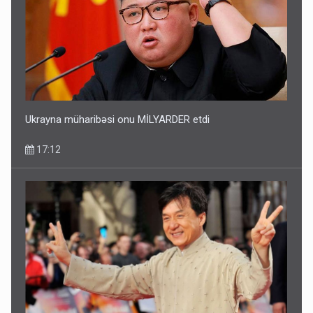
Media və Yayım Şurasına əlavə hüquq və vəzifələr verilib
13:24
Ukrayna müharibəsi onu MİLYARDER etdi
17:12
Kartdan karta istədiyiniz qədər köçürmə edə bilərsiniz -
VİDEO