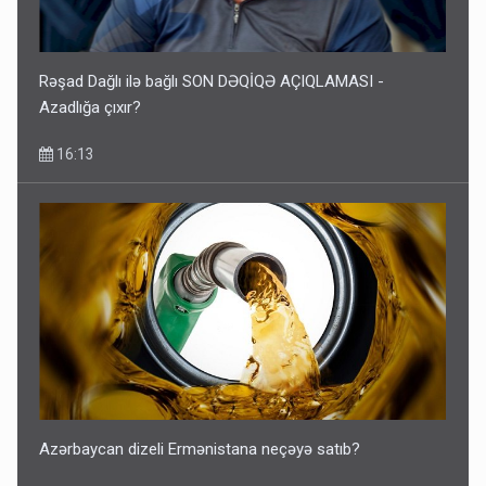
Rəşad Dağlı ilə bağlı SON DƏQİQƏ AÇIQLAMASI -
Azadlığa çıxır?
16:13
Azərbaycan dizeli Ermənistana neçəyə satıb?