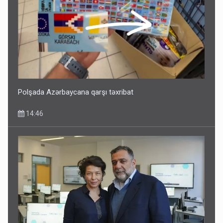
Polşada Azərbaycana qarşı təxribat
14:46