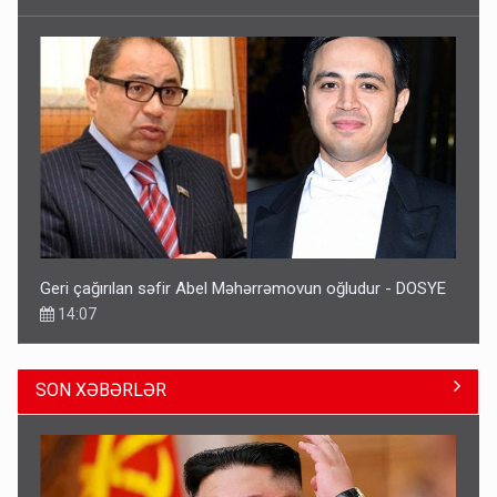
Geri çağırılan səfir Abel Məhərrəmovun oğludur - DOSYE
14:07
SON XƏBƏRLƏR