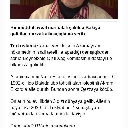
Bir müddət əvvəl mərhələli şəkildə Bakıya
gətirilən qəzzalı ailə açıqlama verib.
Turkustan.az
xəbər verir ki, ailə Azərbaycan
hökumətinin İsrail tərəfi ilə apardığı danışıqlardan
sonra Beynəlxalq Qızıl Xaç Komitəsinin dəstəyi ilə
ölkəmizə gətirilib.
Ailənin xanımı Nailə Elkord əslən azərbaycanlıdır. O,
1992-ci ildə Bakıda tibb təhsili alan fələstinli Akram
Elkordla ailə qurub. Bundan sonra Qəzzaya köçüb.
Onların bu evlilikdən 3 qızı dünyaya gəlib. Ailənin
həyatı isə 2023-cü il oktyabrın 7-si başlayan
müharibədən sonra tamamilə dəyişib.
Daha ətraflı İTV-nin reportajında: