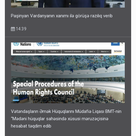
Paşinyan Vardanyanın xanımı ilə görüşə razılıq verib
14:39
Vətəndaşların Əmək Hüquqlarını Müdafiə Liqası BMT-nin
“Mədəni hüquqlar sahəsində xüsusi məruzəçisinə
hesabat təqdim edib