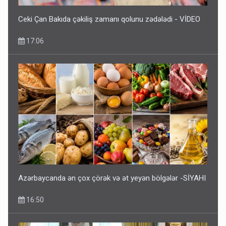
11:06
Ceki Çan Bakıda çəkiliş zamanı qolunu zədələdi - VİDEO
17:06
Tərtərdəki hadisənin sirri açıldı: Ər-arvadı yandırıb 15 min
manatı oğurladı
10:46
Azərbaycanda ən çox çörək və ət yeyən bölgələr -SİYAHI
16:50