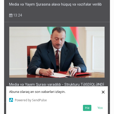
Media və Yayım Şurasına əlavə hüquq və vəzifələr verilib
13:24
Media və Yayım Şurası yaradıldı - Strukturu TƏSDİQLƏNDİ
×
Abunə olaraq ən son xəbərləri izləyin.
13:13
Powered by SendPulse
Hə
Yox