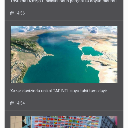
Tovuzda DƏHŞƏT: bibisini odun parçası ilə döyüb öldürdü
14:56
Xəzər dənizində unikal TAPINTI: suyu təbii təmizləyir
14:54