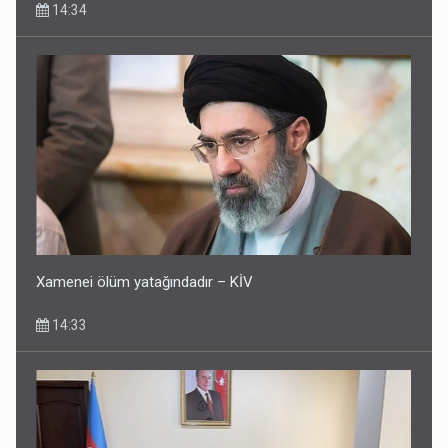
14:34
Xamenei ölüm yatağındadır – KİV
14:33