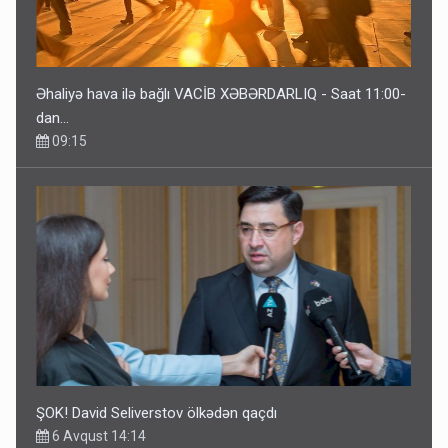
Əhaliyə hava ilə bağlı VACİB XƏBƏRDARLIQ - Saat 11:00-
dan…
09:15
ŞOK! David Seliverstov ölkədən qaçdı
6 Avqust 14:14