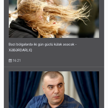
Bəzi bölgələrdə iki gün güclü külək əsəcək -
XƏBƏRDARLIQ
16:21