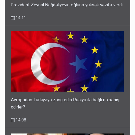
Prezident Zeynal Nağdəliyevin oğluna yüksək vəzifə verdi
14:11
Avropadan Türkiyəyə zəng edib Rusiya ilə bağlı nə xahiş
edirlər?
14:08