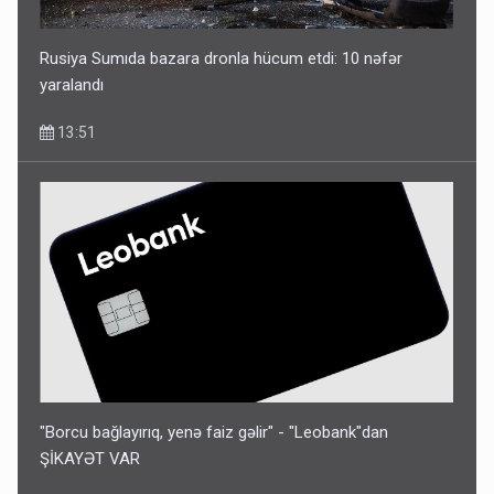
Rusiya Sumıda bazara dronla hücum etdi: 10 nəfər
yaralandı
13:51
"Borcu bağlayırıq, yenə faiz gəlir" - "Leobank"dan
ŞİKAYƏT VAR