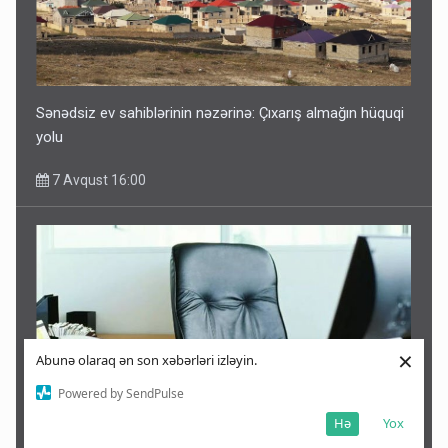
Sənədsiz ev sahiblərinin nəzərinə: Çıxarış almağın hüquqi
yolu
7 Avqust 16:00
×
Abunə olaraq ən son xəbərləri izləyin.
Powered by SendPulse
Hə
Yox