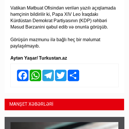
Vatikan Mətbuat Ofisindən verilən yazılı açıqlamada
həmçinin bildirilir ki, Papa XIV Leo İraqdakı
Kürdüstan Demokrat Partiyasının (KDP) rəhbəri
Məsud Bərzanini qəbul edib və onunla görüşüb.
Görüşün məzmunu ilə bağlı heç bir məlumat
paylaşılmayıb.
Aytən Yaşar/ Turkustan.az
Facebook
WhatsApp
Telegram
Twitter
Share
MANŞET XƏBƏRLƏRİ