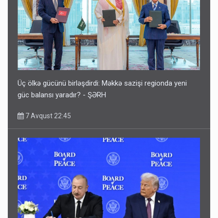
Üç ölkə gücünü birləşdirdi: Məkkə sazişi regionda yeni
güc balansı yaradır? - ŞƏRH
7 Avqust 22:45