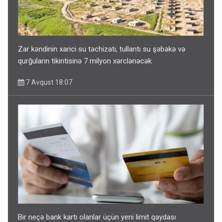
Zar kəndinin xarici su təchizatı, tullantı su şəbəkə və
qurğuların tikintisinə 7 milyon xərclənəcək
7 Avqust 18:07
Bir neçə bank kartı olanlar üçün yeni limit qaydası