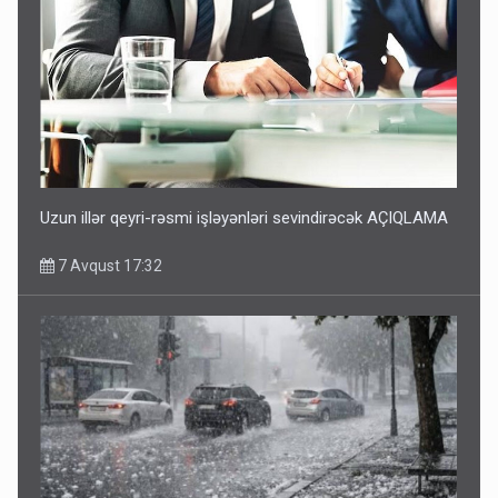
Uzun illər qeyri-rəsmi işləyənləri sevindirəcək AÇIQLAMA
7 Avqust 17:32