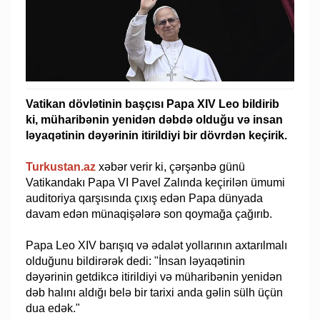
Vatikan dövlətinin başçısı Papa XIV Leo bildirib
ki, müharibənin yenidən dəbdə olduğu və insan
ləyaqətinin dəyərinin itirildiyi bir dövrdən keçirik.
Turkustan.az
xəbər verir ki, çərşənbə günü
Vatikandakı Papa VI Pavel Zalında keçirilən ümumi
auditoriya qarşısında çıxış edən Papa dünyada
davam edən münaqişələrə son qoymağa çağırıb.
Papa Leo XIV barışıq və ədalət yollarının axtarılmalı
olduğunu bildirərək dedi: "İnsan ləyaqətinin
dəyərinin getdikcə itirildiyi və müharibənin yenidən
dəb halını aldığı belə bir tarixi anda gəlin sülh üçün
dua edək."