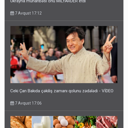
Ukrayna müharibəsi onu MİLYARDER etdi
7 Avqust 17:12
Ceki Çan Bakıda çəkiliş zamanı qolunu zədələdi - VİDEO
7 Avqust 17:06