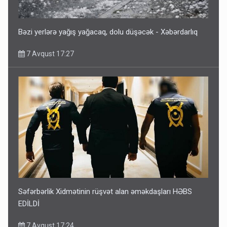
Bəzi yerlərə yağış yağacaq, dolu düşəcək - Xəbərdarlıq
7 Avqust 17:27
Səfərbərlik Xidmətinin rüşvət alan əməkdaşları HƏBS
EDİLDİ
7 Avqust 17:24