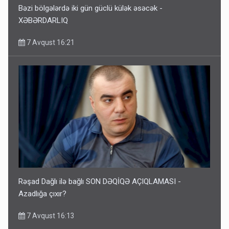
Bəzi bölgələrdə iki gün güclü külək əsəcək -
XƏBƏRDARLIQ
7 Avqust 16:21
Rəşad Dağlı ilə bağlı SON DƏQİQƏ AÇIQLAMASI -
Azadlığa çıxır?
7 Avqust 16:13