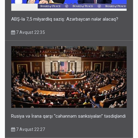
ABŞ-la 7,5 milyardlıq saziş: Azərbaycan nələr alacaq?
7 Avqust 22:35
Rusiya və İrana qarşı “cəhənnəm sanksiyaları” təsdiqləndi
7 Avqust 22:27