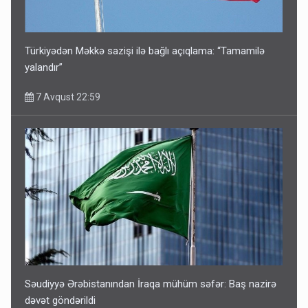
Türkiyədən Məkkə sazişi ilə bağlı açıqlama: “Tamamilə
yalandır”
7 Avqust 22:59
Səudiyyə Ərəbistanından İraqa mühüm səfər: Baş nazirə
dəvət göndərildi