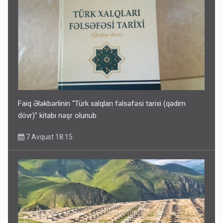
Faiq Ələkbərlinin “Türk xalqları fəlsəfəsi tarixi (qədim
dövr)” kitabı nəşr olunub
7 Avqust 18:15