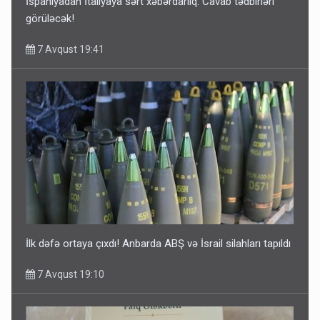
İspaniyadan İtaliyaya sərt xəbərdarlıq: Cavab tədbirləri
görüləcək!
7 Avqust 19:41
İlk dəfə ortaya çıxdı! Anbarda ABŞ və İsrail silahları tapıldı
7 Avqust 19:10