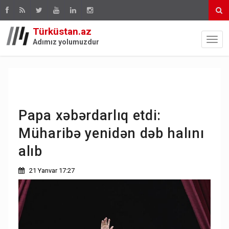
Türküstan.az
Adımız yolumuzdur
Papa xəbərdarlıq etdi:
Müharibə yenidən dəb halını
alıb
21 Yanvar 17:27