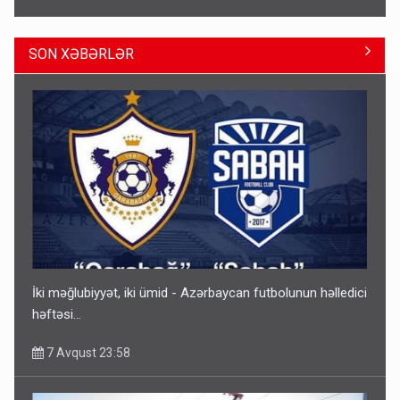
SON XƏBƏRLƏR
Gedişi var, dönüşü yox: Bakı-Tbilisi-Bakı qatarına bilet
satışından böyük narazılıq
7 Avqust 23:17
İki məğlubiyyət, iki ümid - Azərbaycan futbolunun həlledici
həftəsi...
7 Avqust 23:58