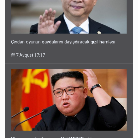
Çindən oyunun qaydalarını dəyişdirəcək qızıl həmləsi
7 Avqust 17:17