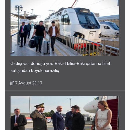
Geri çağırılan səfir Abel Məhərrəmovun oğludur - DOSYE
7 Avqust 14:07
Gedişi var, dönüşü yox: Bakı-Tbilisi-Bakı qatarına bilet
satışından böyük narazılıq
7 Avqust 23:17
Media və Yayım Şurasına əlavə hüquq və vəzifələr verilib