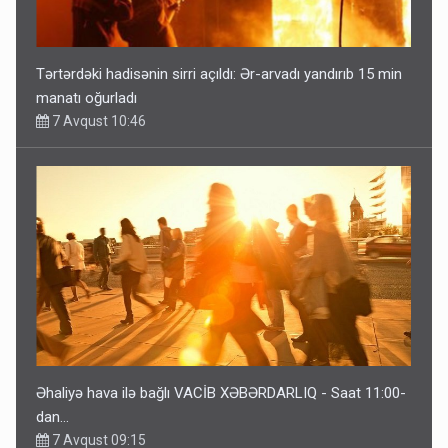
Tərtərdəki hadisənin sirri açıldı: Ər-arvadı yandırıb 15 min
manatı oğurladı
7 Avqust 10:46
Əhaliyə hava ilə bağlı VACİB XƏBƏRDARLIQ - Saat 11:00-
dan…
7 Avqust 09:15