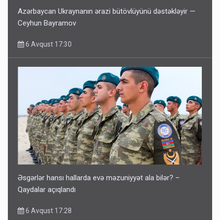
Azərbaycan Ukraynanın ərazi bütövlüyünü dəstəkləyir —
Ceyhun Bayramov
6 Avqust 17:30
Əsgərlər hansı hallarda evə məzuniyyət ala bilər? –
Qaydalar açıqlandı
6 Avqust 17:28