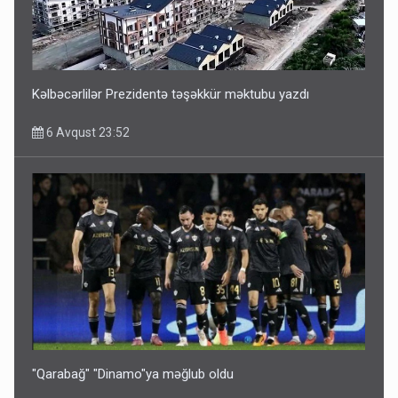
Bu ölkələrə şəxsiyyət vəsiqəsi ilə gedə biləcəksiniz -
SİYAHI
6 Avqust 10:53
Kəlbəcərlilər Prezidentə təşəkkür məktubu yazdı
6 Avqust 23:52
Ərdoğana sui-qəsd planının iştirakçısı detalları açıqladı
5 Avqust 16:56
"Qarabağ" "Dinamo"ya məğlub oldu