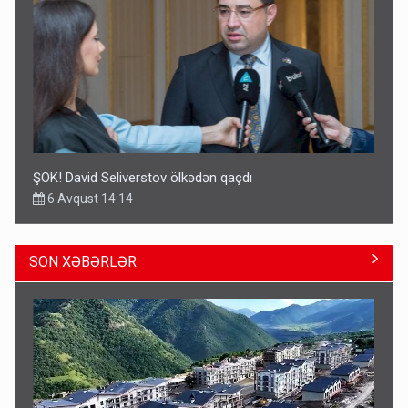
ŞOK! David Seliverstov ölkədən qaçdı
6 Avqust 14:14
SON XƏBƏRLƏR