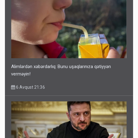
Alimlərdən xəbərdarlıq: Bunu uşaqlarınıza qətiyyən
verməyin!
6 Avqust 21:36