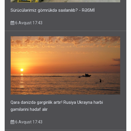
Sürücülərimiz gömrükdə saxlanılıb? - RƏSMİ
6 Avqust 17:43
Qara dənizdə gərginlik artır! Rusiya Ukrayna hərbi
gəmilərini hədəf alır
6 Avqust 17:43