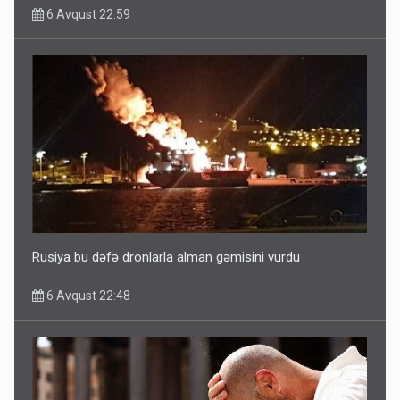
6 Avqust 22:59
Rusiya Azərbaycan vətədaşlarını deport etdi
5 Avqust 11:53
Rusiya bu dəfə dronlarla alman gəmisini vurdu
6 Avqust 22:48