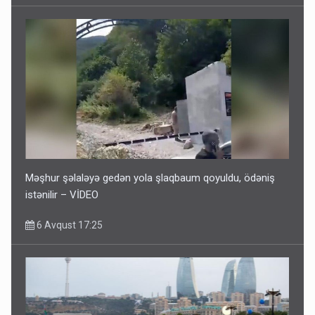
Məşhur şəlaləyə gedən yola şlaqbaum qoyuldu, ödəniş
istənilir – VİDEO
6 Avqust 17:25