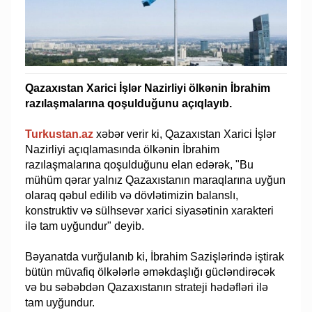
Qazaxıstan Xarici İşlər Nazirliyi ölkənin İbrahim
razılaşmalarına qoşulduğunu açıqlayıb.
Turkustan.az
xəbər verir ki, Qazaxıstan Xarici İşlər
Nazirliyi açıqlamasında ölkənin İbrahim
razılaşmalarına qoşulduğunu elan edərək, "Bu
mühüm qərar yalnız Qazaxıstanın maraqlarına uyğun
olaraq qəbul edilib və dövlətimizin balanslı,
konstruktiv və sülhsevər xarici siyasətinin xarakteri
ilə tam uyğundur" deyib.
Bəyanatda vurğulanıb ki, İbrahim Sazişlərində iştirak
bütün müvafiq ölkələrlə əməkdaşlığı gücləndirəcək
və bu səbəbdən Qazaxıstanın strateji hədəfləri ilə
tam uyğundur.