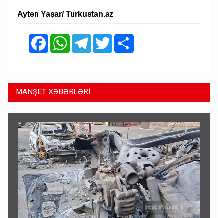
Aytən Yaşar/ Turkustan.az
Facebook
WhatsApp
Telegram
Twitter
Share
MANŞET XƏBƏRLƏRİ