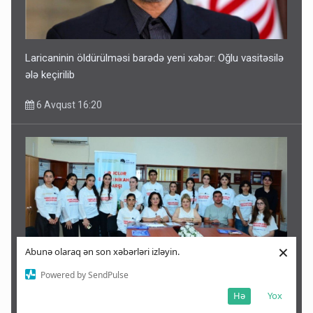
Laricaninin öldürülməsi barədə yeni xəbər: Oğlu vasitəsilə
ələ keçirilib
6 Avqust 16:20
×
Abunə olaraq ən son xəbərləri izləyin.
Powered by SendPulse
Qəbələdə gənclər erkən nikahın fəsadları barədə
Hə
Yox
maarifləndirilib