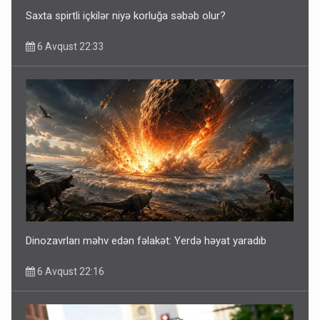
Saxta spirtli içkilər niyə korluğa səbəb olur?
6 Avqust 22:33
Dinozavrları məhv edən fəlakət: Yerdə həyat yaradıb
6 Avqust 22:16