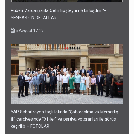
Ruben Vardanyanla Cefri Epşteyni nə birləşdirir?-
SENSASİON DETALLAR
6 Avqust 17:19
YAP Səbail rayon təşkilatında “Şəhərsalma və Memarlıq
İli” çərçivəsində “91-lər” və partiya veteranları ilə görüş
keçirilib – FOTOLAR