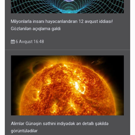
Milyonlarla insanı həyəcanlandıran 12 avqust iddiası!
Gözlənilən açıqlama gəldi
6 Avqust 16:48
Alimlər Günəşin səthini indiyədək ən detallı şəkildə
görüntülədilər