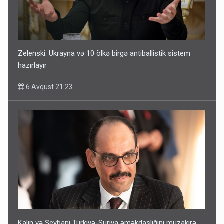
Zelenski: Ukrayna və 10 ölkə birgə antiballistik sistem
hazırlayır
6 Avqust 21:23
Kalın və Şeybani Türkiyə-Suriya əməkdaşlığını müzakirə