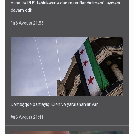
mina və PHS təhlükəsinə dair maarifləndirilməsi” layihəsi
davam edir
6 Avqust 21:55
Dəməşqdə partlayış: Ölən və yaralananlar var
6 Avqust 21:41