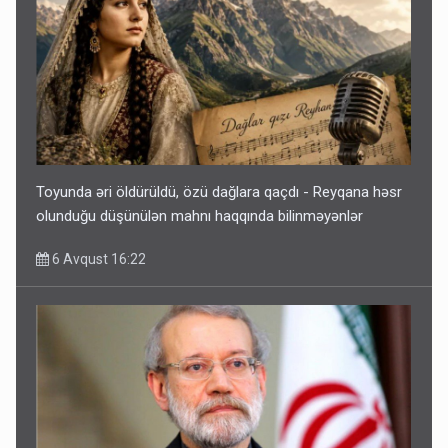
Toyunda əri öldürüldü, özü dağlara qaçdı - Reyqana həsr
olunduğu düşünülən mahnı haqqında bilinməyənlər
6 Avqust 16:22