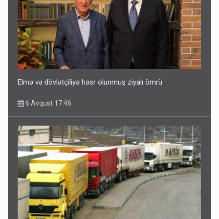
Elmə və dövlətçiliyə həsr olunmuş ziyalı ömrü
6 Avqust 17:46