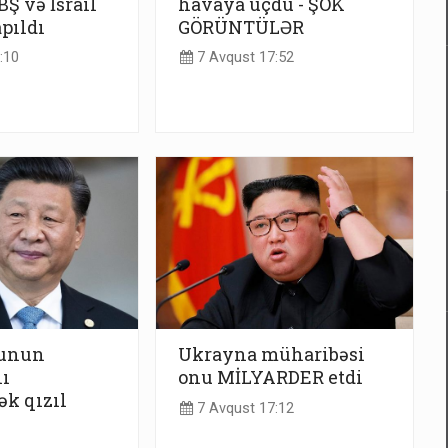
Ş və İsrail
havaya uçdu - ŞOK
apıldı
GÖRÜNTÜLƏR
:10
7 Avqust 17:52
yunun
Ukrayna müharibəsi
ı
onu MİLYARDER etdi
ək qızıl
7 Avqust 17:12