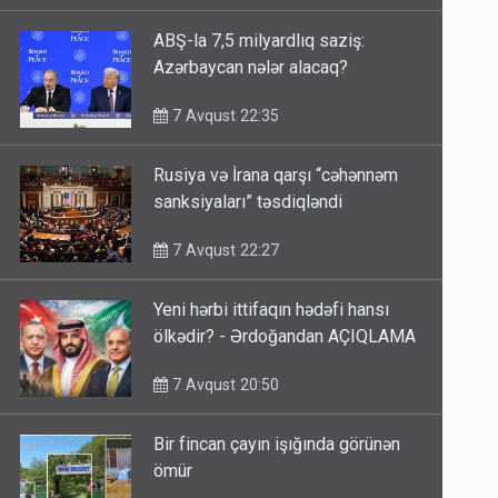
ABŞ-la 7,5 milyardlıq saziş:
Azərbaycan nələr alacaq?
7 Avqust 22:35
Rusiya və İrana qarşı “cəhənnəm
sanksiyaları” təsdiqləndi
7 Avqust 22:27
Yeni hərbi ittifaqın hədəfi hansı
ölkədir? - Ərdoğandan AÇIQLAMA
7 Avqust 20:50
Bir fincan çayın işığında görünən
ömür