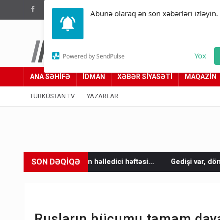
(012) 449 94 05
Abunə olaraq ən son xəbərləri izləyin.
Türküstan.az
Yox
Powered by SendPulse
Adımız yolumuzdur
ANA SƏHİFƏ
İDMAN
XƏBƏR SİYASƏTİ
MAQAZİN
TÜRKÜSTAN TV
YAZARLAR
SON DƏQİQƏ
 həlledici həftəsi...
Gedişi var, dönüşü yox: Bakı-Tbilisi-Bakı
Rusların hücumu tamam dayan