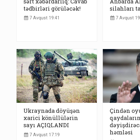
sərt xəbərdarlıq: Cavab
Anbarda AB
tədbirləri görüləcək!
silahları t
7 Avqust 19:41
7 Avqust 19
Ukraynada döyüşən
Çindən o
xarici könüllülərin
qaydaların
sayı AÇIQLANDI
dəyişdirəc
həmləsi
7 Avqust 17:19