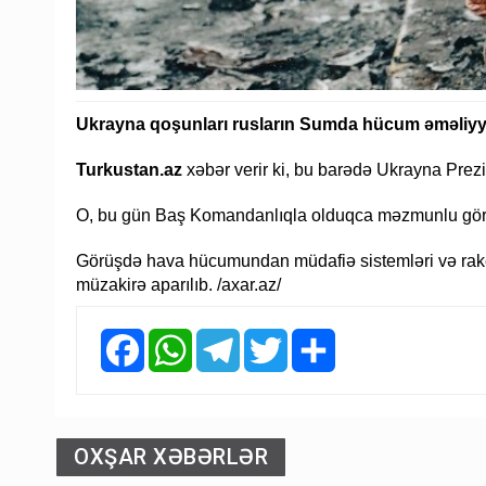
Ukrayna qoşunları rusların Sumda hücum əməliyyat
Turkustan.az
xəbər verir ki, bu barədə Ukrayna Prez
O, bu gün Baş Komandanlıqla olduqca məzmunlu görüş 
Görüşdə hava hücumundan müdafiə sistemləri və raketl
müzakirə aparılıb. /axar.az/
Facebook
WhatsApp
Telegram
Twitter
Share
OXŞAR XƏBƏRLƏR