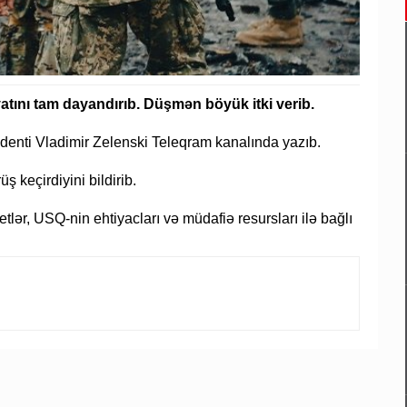
ını tam dayandırıb. Düşmən böyük itki verib.
identi Vladimir Zelenski Teleqram kanalında yazıb.
keçirdiyini bildirib.
ər, USQ-nin ehtiyacları və müdafiə resursları ilə bağlı