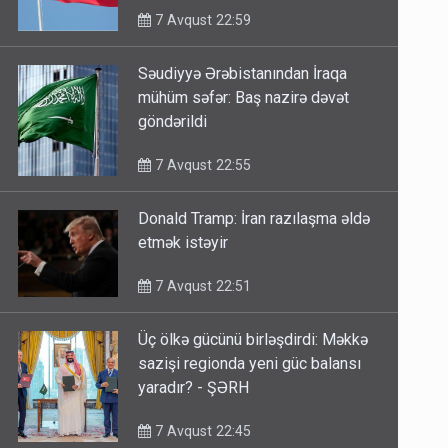
7 Avqust 22:59
Səudiyyə Ərəbistanından İraqa
mühüm səfər: Baş nazirə dəvət
göndərildi
7 Avqust 22:55
Donald Tramp: İran razılaşma əldə
etmək istəyir
7 Avqust 22:51
Üç ölkə gücünü birləşdirdi: Məkkə
sazişi regionda yeni güc balansı
yaradır? - ŞƏRH
7 Avqust 22:45