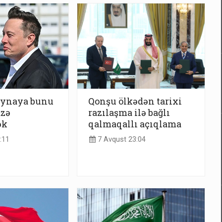
ynaya bunu
Qonşu ölkədən tarixi
azə
razılaşma ilə bağlı
ək
qalmaqallı açıqlama
:11
7 Avqust 23:04