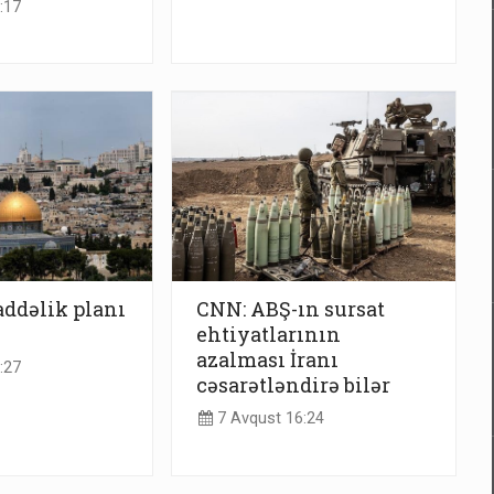
:17
addəlik planı
CNN: ABŞ-ın sursat
ehtiyatlarının
azalması İranı
:27
cəsarətləndirə bilər
7 Avqust 16:24