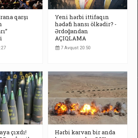
İrana qarşı
Yeni hərbi ittifaqın
m
hədəfi hansı ölkədir? -
rı”
Ərdoğandan
i
AÇIQLAMA
:27
7 Avqust 20:50
taya çıxdı!
Hərbi karvan bir anda