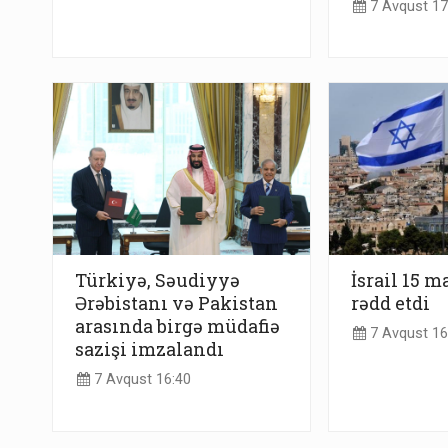
7 Avqust 17
Türkiyə, Səudiyyə
İsrail 15 m
Ərəbistanı və Pakistan
rədd etdi
arasında birgə müdafiə
7 Avqust 16
sazişi imzalandı
7 Avqust 16:40