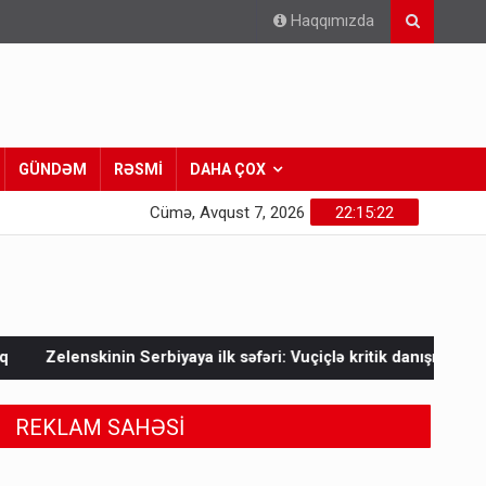
Haqqımızda
GÜNDƏM
RƏSMİ
DAHA ÇOX
Cümə, Avqust 7, 2026
22:15:24
a ilk səfəri: Vuçiçlə kritik danışıqlar
Mask Ukraynaya bunu 
REKLAM SAHƏSİ