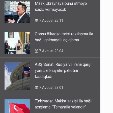
Mask Ukraynaya bunu etməyə
icazə verməyəcək
7 Avqust 23:11
Qonşu ölkədən tarixi razılaşma ilə
bağlı qalmaqallı açıqlama
7 Avqust 23:04
ABŞ Senatı Rusiya və İrana qarşı
yeni sanksiyalar paketini
təsdiqlədi
7 Avqust 23:01
Türkiyədən Məkkə sazişi ilə bağlı
açıqlama: “Tamamilə yalandır”