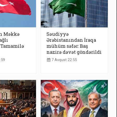
n Məkkə
Səudiyyə
ağlı
Ərəbistanından İraqa
 “Tamamilə
mühüm səfər: Baş
nazirə dəvət göndərildi
:59
7 Avqust 22:55