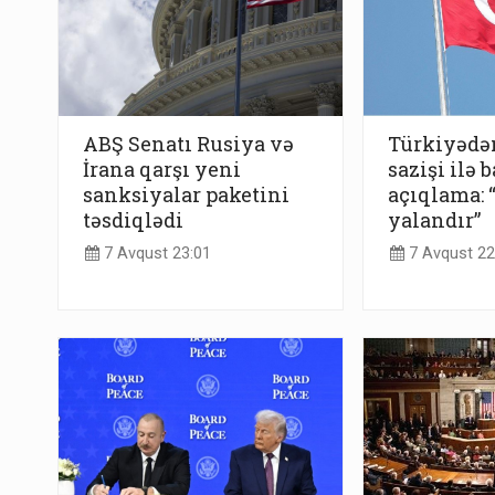
ABŞ Senatı Rusiya və
Türkiyədə
İrana qarşı yeni
sazişi ilə b
sanksiyalar paketini
açıqlama:
təsdiqlədi
yalandır”
7 Avqust 23:01
7 Avqust 22