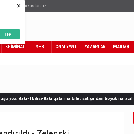
×
info@turkustan.az
Hə
KRİMİNAL
TƏHSİL
CƏMİYYƏT
YAZARLAR
MARAQLI
 qatarına bilet satışından böyük narazılıq
Zelenskinin Serbiyay
dırıldı - Zelenski