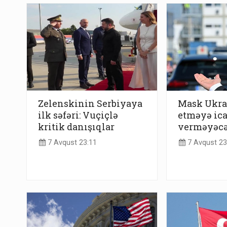
Zelenskinin Serbiyaya
Mask Ukra
ilk səfəri: Vuçiçlə
etməyə ic
kritik danışıqlar
verməyəc
7 Avqust 23:11
7 Avqust 23