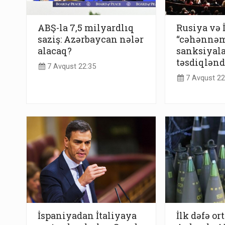
ABŞ-la 7,5 milyardlıq
Rusiya və 
saziş: Azərbaycan nələr
“cəhənnə
alacaq?
sanksiyala
təsdiqlənd
7 Avqust 22:35
7 Avqust 22
İspaniyadan İtaliyaya
İlk dəfə or