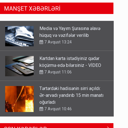
MANŞET XƏBƏRLƏRİ
Kartdan karta istədiyiniz qədər
köçürmə edə bilərsiniz - VİDEO
7 Avqust 11:06
Tərtərdəki hadisənin sirri açıldı:
Ər-arvadı yandırıb 15 min manatı
oğurladı
7 Avqust 10:46
Əhaliyə hava ilə bağlı VACİB
XƏBƏRDARLIQ - Saat 11:00-dan…
7 Avqust 09:15
Gedişi var, dönüşü yox: Bakı-