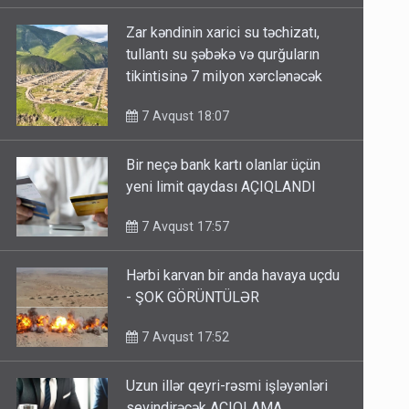
Zar kəndinin xarici su təchizatı,
tullantı su şəbəkə və qurğuların
tikintisinə 7 milyon xərclənəcək
7 Avqust 18:07
Bir neçə bank kartı olanlar üçün
yeni limit qaydası AÇIQLANDI
7 Avqust 17:57
Hərbi karvan bir anda havaya uçdu
- ŞOK GÖRÜNTÜLƏR
7 Avqust 17:52
Uzun illər qeyri-rəsmi işləyənləri
sevindirəcək AÇIQLAMA