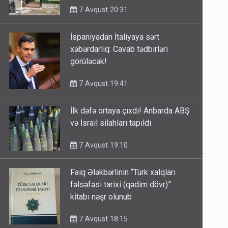
7 Avqust 20:31
İspaniyadan İtaliyaya sərt
xəbərdarlıq: Cavab tədbirləri
görüləcək!
7 Avqust 19:41
İlk dəfə ortaya çıxdı! Anbarda ABŞ
və İsrail silahları tapıldı
7 Avqust 19:10
Faiq Ələkbərlinin “Türk xalqları
fəlsəfəsi tarixi (qədim dövr)”
kitabı nəşr olunub
7 Avqust 18:15