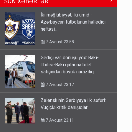
SON XƏBƏRLƏR
Tbilisi-Bakı qatarına bilet
satışından böyük narazılıq
İki məğlubiyyət, iki ümid -
7 Avqust 23:17
Azərbaycan futbolunun həlledici
həftəsi...
Geri çağırılan səfir Abel
Məhərrəmovun oğludur - DOSYE
7 Avqust 23:58
7 Avqust 14:07
Gedişi var, dönüşü yox: Bakı-
Media və Yayım Şurasına əlavə
Tbilisi-Bakı qatarına bilet
hüquq və vəzifələr verilib
satışından böyük narazılıq
7 Avqust 13:24
7 Avqust 23:17
Zelenskinin Serbiyaya ilk səfəri:
Vuçiçlə kritik danışıqlar
7 Avqust 23:11