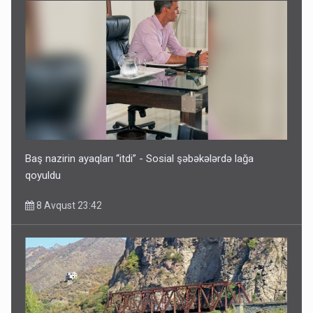
İrəvan dünyaya Azərbaycan üzərindən çıxır – Mühüm
etiraf
8 Avqust 23:19
Baş nazirin ayaqları “itdi” - Sosial şəbəkələrdə lağa
qoyuldu
8 Avqust 23:42