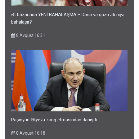
Ət bazarında YENİ BAHALAŞMA – Dana və quzu əti niyə
bahalaşır?
8 Avqust 16:31
Paşinyan Əliyevə zəng etməsindən danışdı
8 Avqust 16:18