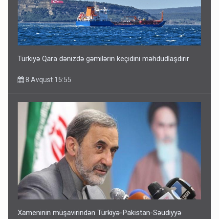
Türkiyə Qara dənizdə gəmilərin keçidini məhdudlaşdırır
8 Avqust 15:55
Xameninin müşavirindən Türkiyə-Pakistan-Səudiyyə