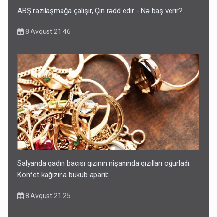
ABŞ razılaşmağa çalışır, Çin rədd edir - Nə baş verir?
8 Avqust 21:46
Salyanda qadın bacısı qızının nişanında qızılları oğurladı:
Konfet kağızına büküb aparıb
8 Avqust 21:25