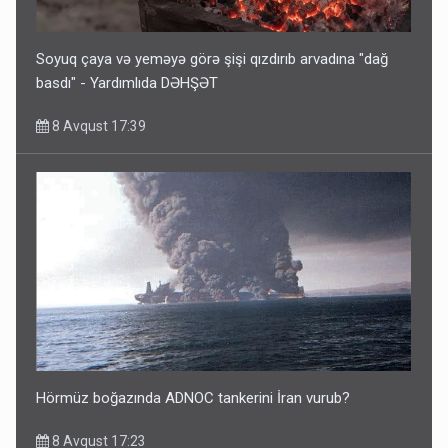
Soyuq çaya və yeməyə görə şişi qızdırıb arvadına "dağ
basdı" - Yardımlıda DƏHŞƏT
8 Avqust 17:39
Hörmüz boğazında ADNOC tankerini İran vurub?
8 Avqust 17:23