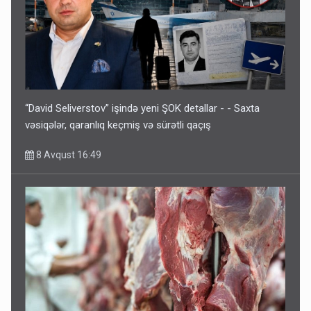
“David Seliverstov” işində yeni ŞOK detallar - - Saxta
vəsiqələr, qaranlıq keçmiş və sürətli qaçış
8 Avqust 16:49