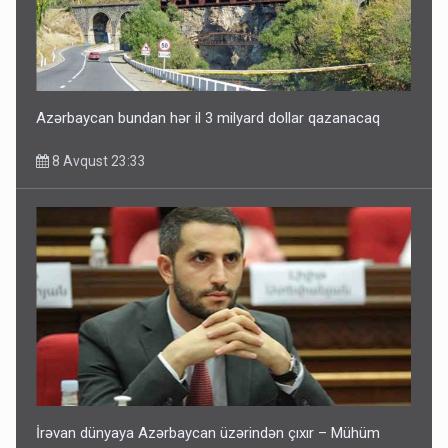
Paşinyan Əliyevə zəng etməsindən danışdı
8 Avqust 16:18
Azərbaycan bundan hər il 3 milyard dollar qazanacaq
8 Avqust 23:33
İrəvan dünyaya Azərbaycan üzərindən çıxır – Mühüm