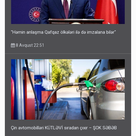
"Həmin anlaşma Qafqaz ölkələri ilə də imzalana bilər"
8 Avqust 22:51
Çin avtomobilləri KÜTLƏVİ sıradan çıxır – ŞOK SƏBƏB