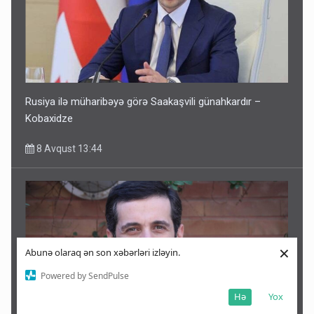
Rusiya ilə müharibəyə görə Saakaşvili günahkardır –
Kobaxidze
8 Avqust 13:44
×
Abunə olaraq ən son xəbərləri izləyin.
Powered by SendPulse
Hə
Yox