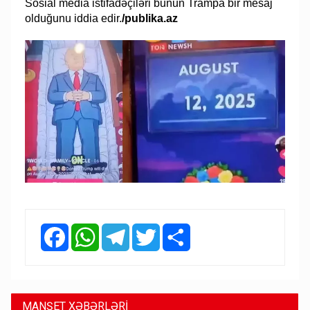
Sosial media istifadəçiləri bunun Trampa bir mesaj
olduğunu iddia edir.
/publika.az
Facebook
WhatsApp
Telegram
Twitter
Share
MANŞET XƏBƏRLƏRİ