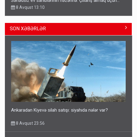
Sənədsiz ev sahiblərinin nəzərinə: Çıxarış almaq üçün...
8 Avqust 13:10
SON XƏBƏRLƏR
Azərbaycan bundan hər il 3 milyard dollar qazanacaq
8 Avqust 23:33
Ankaradan Kiyevə silah satışı: siyahıda nələr var?
8 Avqust 23:56