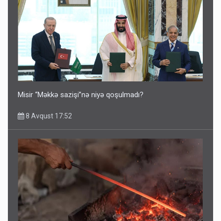
Misir “Məkkə sazişi”nə niyə qoşulmadı?
8 Avqust 17:52