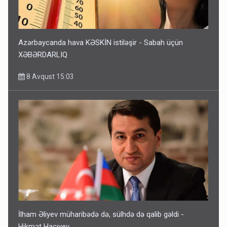
Azərbaycanda hava KƏSKİN istiləşir - Sabah üçün
XƏBƏRDARLIQ
8 Avqust 15:03
İlham Əliyev müharibədə də, sülhdə də qalib gəldi -
Hikmət Hacıyev