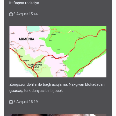
ittifaqına reaksiya
8 Avqust 15:44
Zəngəzur dəhlizi ilə bağlı açıqlama: Naxçıvan blokadadan
çıxacaq, türk dünyası birləşəcək
8 Avqust 15:19