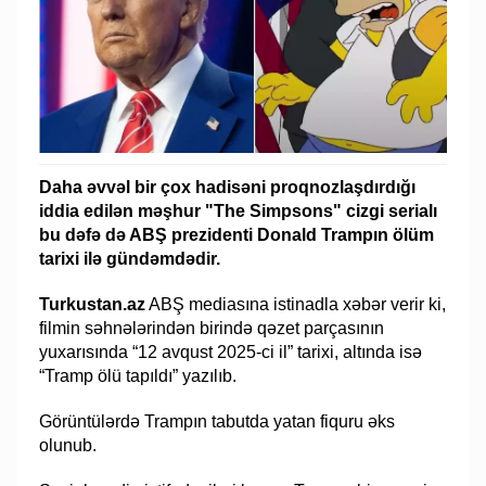
Daha əvvəl bir çox hadisəni proqnozlaşdırdığı
iddia edilən məşhur "The Simpsons" cizgi serialı
bu dəfə də ABŞ prezidenti Donald Trampın ölüm
tarixi ilə gündəmdədir.
Turkustan.az
ABŞ mediasına istinadla xəbər verir ki,
filmin səhnələrindən birində qəzet parçasının
yuxarısında “12 avqust 2025-ci il” tarixi, altında isə
“Tramp ölü tapıldı” yazılıb.
Görüntülərdə Trampın tabutda yatan fiquru əks
olunub.