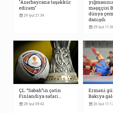
"Azərbaycana təşəkkür
yığmasını
edirəm"
məşqçisi 
dünya çem
29 İyul 21:34
danışdı
29 İyul 11:3
ÇL: “Sabah”ın çətin
Erməni gül
Finlandiya səfəri...
Bakıya gəl
28 İyul 09:42
26 İyul 11:1