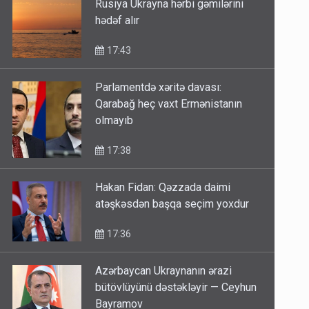
Rusiya Ukrayna hərbi gəmilərini
hədəf alır
17:43
Parlamentdə xəritə davası:
Qarabağ heç vaxt Ermənistanın
olmayıb
17:38
Hakan Fidan: Qəzzada daimi
atəşkəsdən başqa seçim yoxdur
17:36
Azərbaycan Ukraynanın ərazi
bütövlüyünü dəstəkləyir — Ceyhun
Bayramov