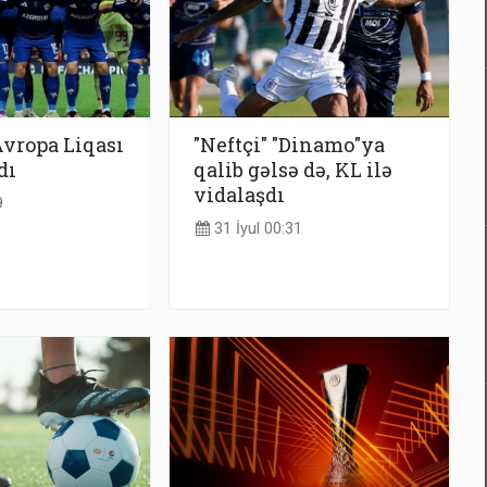
Avropa Liqası
"Neftçi" "Dinamo"ya
dı
qalib gəlsə də, KL ilə
vidalaşdı
9
31 İyul 00:31