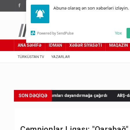
(012) 449 94 05
Abunə olaraq ən son xəbərləri izləyin.
Türküstan.az
Yox
Powered by SendPulse
Adımız yolumuzdur
ANA SƏHİFƏ
İDMAN
XƏBƏR SİYASƏTİ
MAQAZİN
TÜRKÜSTAN TV
YAZARLAR
SON DƏQİQƏ
a hücumları dayandırmağa çağırdı
ABŞ-dan Kubaya qarşı yeni 
Çempionlar Liqası: "Qarabağ"