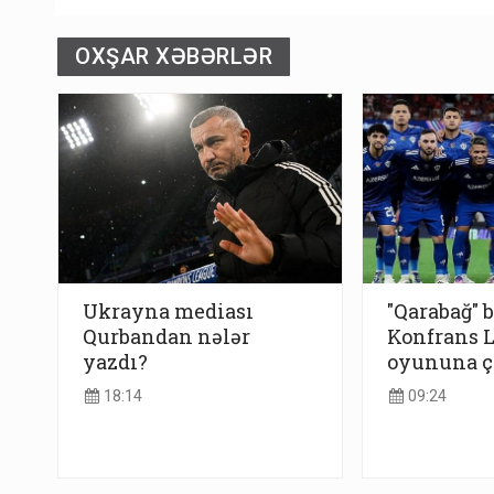
OXŞAR XƏBƏRLƏR
Ukrayna mediası
"Qarabağ" 
Qurbandan nələr
Konfrans L
yazdı?
oyununa ç
18:14
09:24