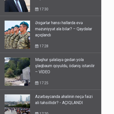
17:30
Əsgərlər hansı hallarda evə
məzuniyyət ala bilər? – Qaydalar
açıqlandı
17:28
Məşhur şəlaləyə gedən yola
şlaqbaum qoyuldu, ödəniş istənilir
– VİDEO
17:25
Azərbaycanda əhalinin neçə faizi
ali təhsillidir? - AÇIQLANDI
17:20