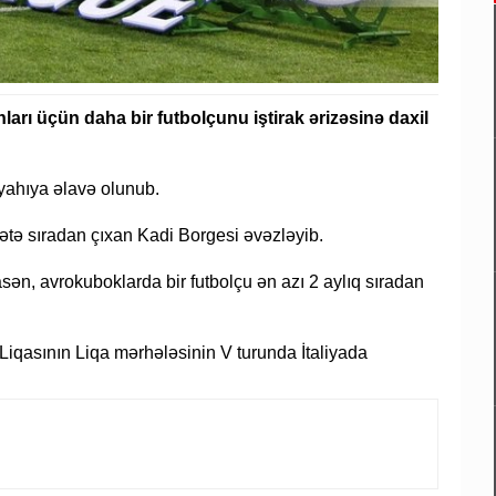
rı üçün daha bir futbolçunu iştirak ərizəsinə daxil
iyahıya əlavə olunub.
tə sıradan çıxan Kadi Borgesi əvəzləyib.
ən, avrokuboklarda bir futbolçu ən azı 2 aylıq sıradan
iqasının Liqa mərhələsinin V turunda İtaliyada