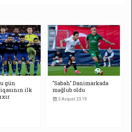
bu gün
"Sabah" Danimarkada
iqasının ilk
məğlub oldu
ıxır
5 Avqust 23:19