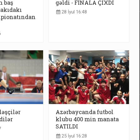
n baş
gəldi - FİNALA ÇIXDI
Bakıdakı
28 İyul 16:48
pionatından
6
əşçilər
Azərbaycanda futbol
dilər
klubu 400 min manata
SATILDI
7
25 İyul 16:28