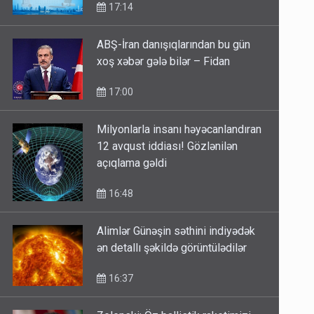
17:14
ABŞ-İran danışıqlarından bu gün
xoş xəbər gələ bilər – Fidan
17:00
Milyonlarla insanı həyəcanlandıran
12 avqust iddiası! Gözlənilən
açıqlama gəldi
16:48
Alimlər Günəşin səthini indiyədək
ən detallı şəkildə görüntülədilər
16:37