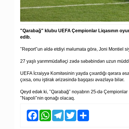
"Qarabağ" klubu UEFA Çempionlar Liqasının oyunla
edib.
"Report"un əldə etdiyi məlumata görə, Joni Montiel s
27 yaşlı yarımmüdafiəçi zədə səbəbindən uzun müddə
UEFA İcraiyyə Komitəsinin yayda çıxardığı qərara əsas
çıxsa, onu iştirak ərizəsində başqası əvəzləyə bilər.
Qeyd edək ki, "Qarabağ" noyabrın 25-də Çempionlar L
"Napoli"nin qonağı olacaq.
Facebook
WhatsApp
Telegram
Twitter
Share