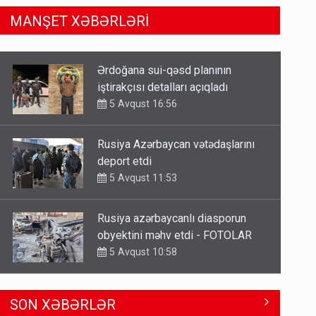
MANŞET XƏBƏRLƏRİ
Rusiya Azərbaycan vətədaşlarını
deport etdi
5 Avqust 11:53
Rusiya azərbaycanlı diasporun
obyektini məhv etdi - FOTOLAR
5 Avqust 10:58
Bu tarixdən HAVALAR DƏYİŞİR -
İSTİLƏR BİTİR
4 Avqust 22:04
ŞOK! David Seliverstov ölkədən
SON XƏBƏRLƏR
qaçdı