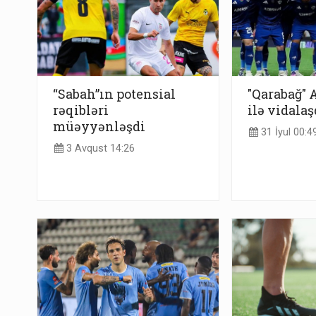
“Sabah”ın potensial
"Qarabağ" 
rəqibləri
ilə vidalaş
müəyyənləşdi
31 İyul 00:4
3 Avqust 14:26