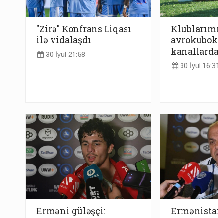
"Zirə" Konfrans Liqası
Klublarım
ilə vidalaşdı
avrokubok
kanallard
30 İyul 21:58
30 İyul 16:3
Erməni güləşçi:
Ermənista