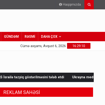
Haqqımızda
GÜNDƏM
RƏSMİ
DAHA ÇOX
Cümə axşamı, Avqust 6, 2026
16:29:12
ilməsini tələb etdi
Ukrayna mediası Qurbandan nələr yazdı
REKLAM SAHƏSİ