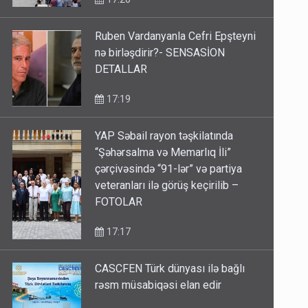
Ruben Vardanyanla Cefri Epşteyni
nə birləşdirir?- SENSASİON
DETALLAR
17:19
YAP Səbail rayon təşkilatında
“Şəhərsalma və Memarlıq İli”
çərçivəsində “91-lər” və partiya
veteranları ilə görüş keçirilib –
FOTOLAR
17:17
CASCFEN Türk dünyası ilə bağlı
rəsm müsabiqəsi elan edir