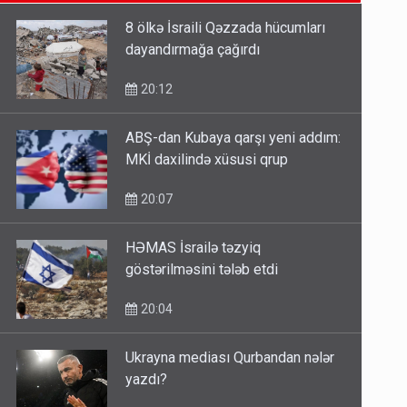
14:14
8 ölkə İsraili Qəzzada hücumları
dayandırmağa çağırdı
Bu ölkələrə şəxsiyyət vəsiqəsi ilə
gedə biləcəksiniz - SİYAHI
20:12
10:53
ABŞ-dan Kubaya qarşı yeni addım:
MKİ daxilində xüsusi qrup
Ərdoğana sui-qəsd planının
iştirakçısı detalları açıqladı
20:07
5 Avqust 16:56
HƏMAS İsrailə təzyiq
göstərilməsini tələb etdi
20:04
Ukrayna mediası Qurbandan nələr
yazdı?