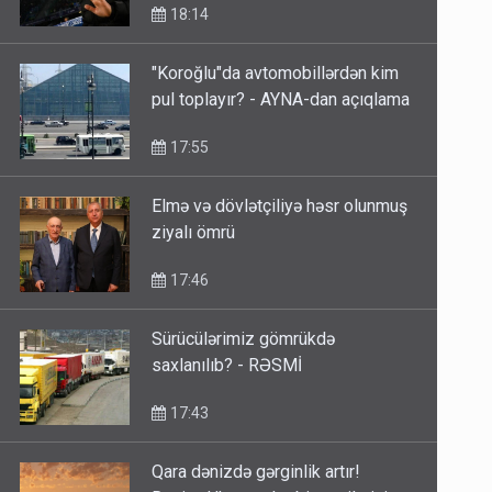
18:14
"Koroğlu"da avtomobillərdən kim
pul toplayır? - AYNA-dan açıqlama
17:55
Elmə və dövlətçiliyə həsr olunmuş
ziyalı ömrü
17:46
Sürücülərimiz gömrükdə
saxlanılıb? - RƏSMİ
17:43
Qara dənizdə gərginlik artır!