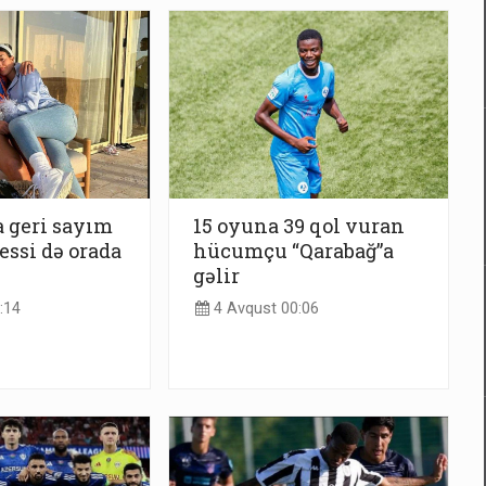
a geri sayım
15 oyuna 39 qol vuran
essi də orada
hücumçu “Qarabağ”a
gəlir
:14
4 Avqust 00:06