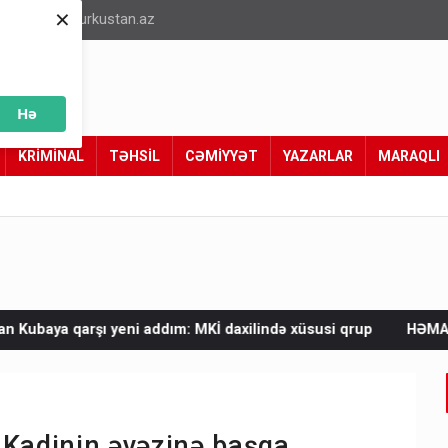
×
info@turkustan.az
Hə
KRİMİNAL
TƏHSİL
CƏMİYYƏT
YAZARLAR
MARAQLI
addım: MKİ daxilində xüsusi qrup
HƏMAS İsrailə təzyiq göstər
 Kadinin əvəzinə başqa