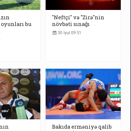
ızın
"Neftçi" və "Zirə"nin
 oyunları bu
növbəti sınağı
a
30 İyul 09:51
1
nın
Bakıda erməniyə qalib