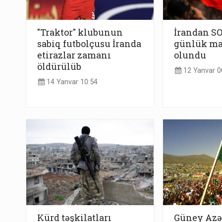
"Traktor" klubunun
İrandan S
sabiq futbolçusu İranda
günlük ma
etirazlar zamanı
olundu
öldürülüb
12 Yanvar 0
14 Yanvar 10:54
Kürd təşkilatları
Güney Azə