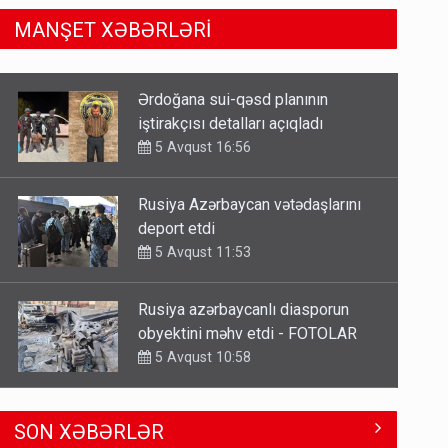
MANŞET XƏBƏRLƏRİ
Rusiya Azərbaycan vətədaşlarını
deport etdi
5 Avqust 11:53
Rusiya azərbaycanlı diasporun
obyektini məhv etdi - FOTOLAR
5 Avqust 10:58
Bu tarixdən HAVALAR DƏYİŞİR -
İSTİLƏR BİTİR
4 Avqust 22:04
ŞOK! David Seliverstov ölkədən
SON XƏBƏRLƏR
qaçdı