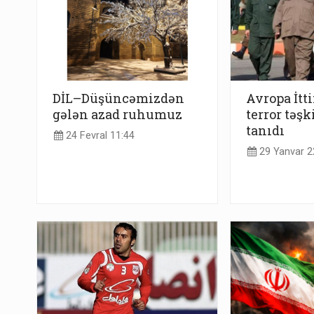
DİL–Düşüncəmizdən
Avropa İtt
gələn azad ruhumuz
terror təşk
tanıdı
24 Fevral 11:44
29 Yanvar 2