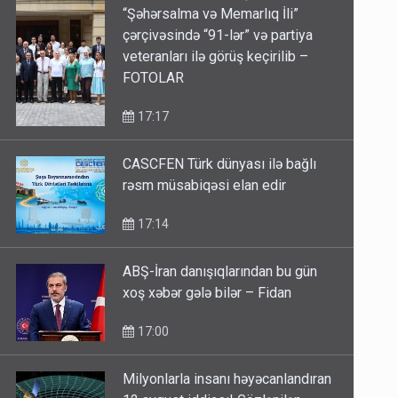
“Şəhərsalma və Memarlıq İli”
çərçivəsində “91-lər” və partiya
veteranları ilə görüş keçirilib –
FOTOLAR
17:17
CASCFEN Türk dünyası ilə bağlı
rəsm müsabiqəsi elan edir
17:14
ABŞ-İran danışıqlarından bu gün
xoş xəbər gələ bilər – Fidan
17:00
Milyonlarla insanı həyəcanlandıran