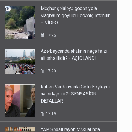
Məşhur şəlaləyə gedən yola
şlaqbaum qoyuldu, ödəniş istənilir
– VİDEO
17:25
Azərbaycanda əhalinin neçə faizi
ali təhsillidir? - AÇIQLANDI
17:20
Ruben Vardanyanla Cefri Epşteyni
nə birləşdirir?- SENSASİON
DETALLAR
17:19
YAP Səbail rayon təşkilatında