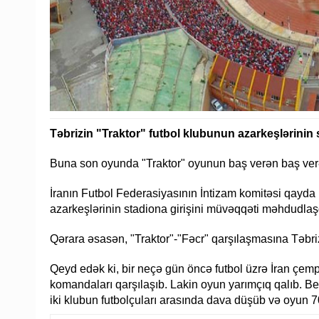
Təbrizin "Traktor" futbol klubunun azarkeşlərinin 
Buna son oyunda "Traktor" oyunun baş verən baş verə
İranın Futbol Federasiyasının İntizam komitəsi qayda 
azarkeşlərinin stadiona girişini müvəqqəti məhdudlaşd
Qərara əsasən, "Traktor"-"Fəcr" qarşılaşmasına Təbr
Qeyd edək ki, bir neçə gün öncə futbol üzrə İran çemp
komandaları qarşılaşıb. Lakin oyun yarımçıq qalıb. Be
iki klubun futbolçuları arasında dava düşüb və oyun 7