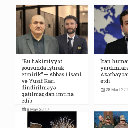
“Bu hakimiyyət
İran huma
şousunda iştirak
yardımlara
etmirik” — Abbas Lisani
Azərbayca
və Yusif Kari
etdi
dindirilməyə
28 Mart 22:
qatılmaqdan imtina
edib
8 May 20:17