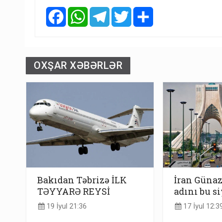
Facebook
WhatsApp
Telegram
Twitter
Share
OXŞAR XƏBƏRLƏR
Bakıdan Təbrizə İLK
İran Güna
TƏYYARƏ REYSİ
adını bu s
19 İyul 21:36
17 İyul 12:3