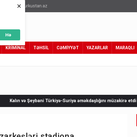
×
info@turkustan.az
Hə
KRİMİNAL
TƏHSİL
CƏMİYYƏT
YAZARLAR
MARAQLI
Türkiyə-Suriya əməkdaşlığını müzakirə etdi
8 ölkə İsraili Qə
zarkeşləri stadiona