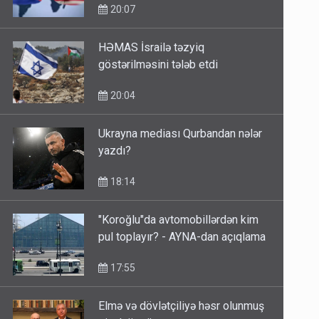
20:07
HƏMAS İsrailə təzyiq
göstərilməsini tələb etdi
20:04
Ukrayna mediası Qurbandan nələr
yazdı?
18:14
"Koroğlu"da avtomobillərdən kim
pul toplayır? - AYNA-dan açıqlama
17:55
Elmə və dövlətçiliyə həsr olunmuş