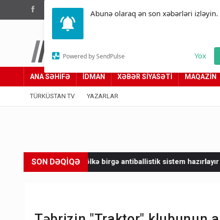
(012) 449 94 05
Abunə olaraq ən son xəbərləri izləyin.
Türküstan.az
Yox
Powered by SendPulse
Adımız yolumuzdur
ANA SƏHİFƏ
İDMAN
XƏBƏR SİYASƏTİ
MAQAZİN
TÜRKÜSTAN TV
YAZARLAR
SON DƏQİQƏ
0 ölkə birgə antiballistik sistem hazırlayır
Kalın və Şeybani 
Təbrizin "Traktor" klubunun a