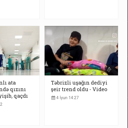
lı ata
Təbrizli uşağın dediyi
ndə qızını
şeir trend oldu - Video
işib, qaçdı
4 İyun 14:27
12