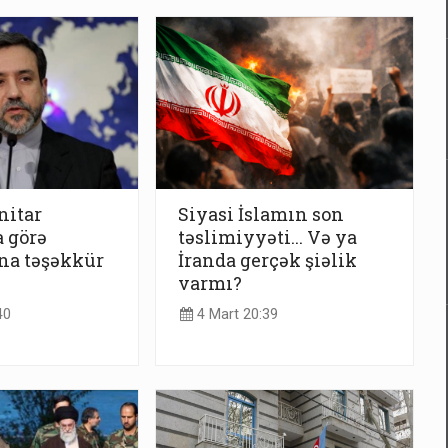
nitar
Siyasi İslamın son
 görə
təslimiyyəti... Və ya
na təşəkkür
İranda gerçək şiəlik
varmı?
40
4 Mart 20:39