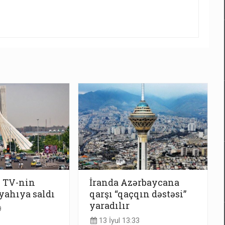
z TV-nin
İranda Azərbaycana
iyahıya saldı
qarşı “qaçqın dəstəsi”
yaradılır
9
13 İyul 13:33