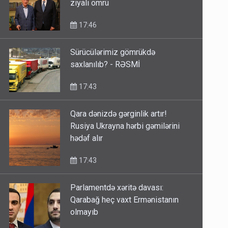
ziyalı ömrü
17:46
Sürücülərimiz gömrükdə
saxlanılıb? - RƏSMİ
17:43
Qara dənizdə gərginlik artır!
Rusiya Ukrayna hərbi gəmilərini
hədəf alır
17:43
Parlamentdə xəritə davası:
Qarabağ heç vaxt Ermənistanın
olmayıb