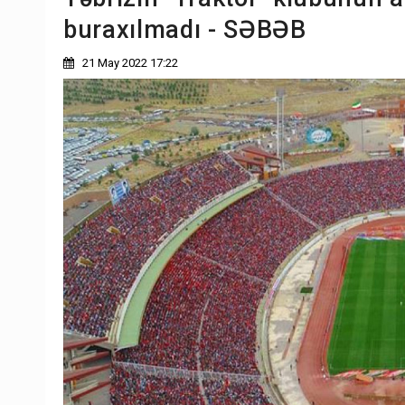
buraxılmadı - SƏBƏB
21 May 2022 17:22