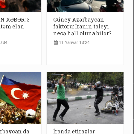
ON XƏBƏR: 3
Güney Azərbaycan
təm elan
faktoru: İranın taleyi
necə həll oluna bilər?
0:34
11 Yanvar 13:24
rbaycan da
İranda etirazlar