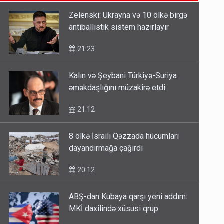
14:14
Zelenski: Ukrayna və 10 ölkə birgə
antiballistik sistem hazırlayır
Bu ölkələrə şəxsiyyət vəsiqəsi ilə
gedə biləcəksiniz - SİYAHI
21:23
10:53
Kalın və Şeybani Türkiyə-Suriya
əməkdaşlığını müzakirə etdi
Ərdoğana sui-qəsd planının
iştirakçısı detalları açıqladı
21:12
5 Avqust 16:56
8 ölkə İsraili Qəzzada hücumları
dayandırmağa çağırdı
20:12
ABŞ-dan Kubaya qarşı yeni addım:
MKİ daxilində xüsusi qrup