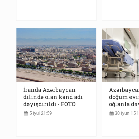
İranda Azərbaycan
Azərbaycan
dilində olan kənd adı
doğum evi
dəyişdirildi - FOTO
oğlanla dəy
5 İyul 21:59
30 İyun 15: