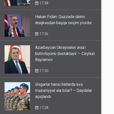
17:38
Hakan Fidan: Qəzzada daimi
atəşkəsdən başqa seçim yoxdur
17:36
Azərbaycan Ukraynanın ərazi
bütövlüyünü dəstəkləyir — Ceyhun
Bayramov
17:30
Əsgərlər hansı hallarda evə
məzuniyyət ala bilər? – Qaydalar
açıqlandı
17:28