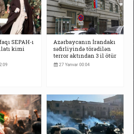
ifaqı SEPAH-ı
Azərbaycanın İrandakı
ilatı kimi
səfirliyində törədilən
terror aktından 3 il ötür
2:09
27 Yanvar 00:04