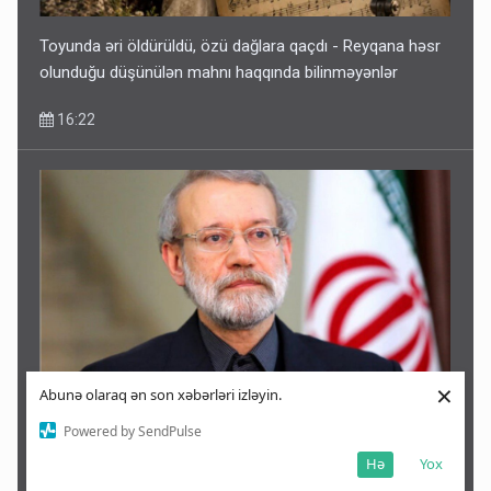
Toyunda əri öldürüldü, özü dağlara qaçdı - Reyqana həsr
olunduğu düşünülən mahnı haqqında bilinməyənlər
16:22
×
Abunə olaraq ən son xəbərləri izləyin.
Laricaninin öldürülməsi barədə yeni xəbər: Oğlu vasitəsilə
Powered by SendPulse
ələ keçirilib
Hə
Yox