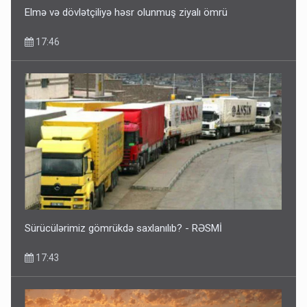
Elmə və dövlətçiliyə həsr olunmuş ziyalı ömrü
17:46
Sürücülərimiz gömrükdə saxlanılıb? - RƏSMİ
17:43