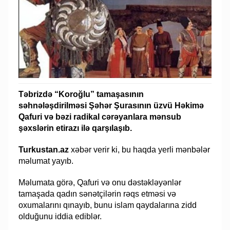
Təbrizdə “Koroğlu” tamaşasının
səhnələşdirilməsi Şəhər Şurasının üzvü Həkimə
Qafuri və bəzi radikal cərəyanlara mənsub
şəxslərin etirazı ilə qarşılaşıb.
Turkustan.az
xəbər verir ki, bu haqda yerli mənbələr
məlumat yayıb.
Məlumata görə, Qafuri və onu dəstəkləyənlər
tamaşada qadın sənətçilərin rəqs etməsi və
oxumalarını qınayıb, bunu islam qaydalarına zidd
olduğunu iddia ediblər.