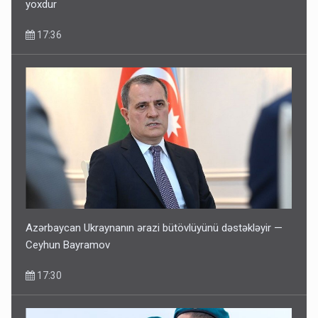
yoxdur
17:36
Azərbaycan Ukraynanın ərazi bütövlüyünü dəstəkləyir —
Ceyhun Bayramov
17:30