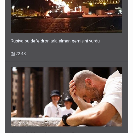
Bu ölkələrə şəxsiyyət vəsiqəsi ilə gedə biləcəksiniz -
SİYAHI
10:53
Rusiya bu dəfə dronlarla alman gəmisini vurdu
22:48
Ərdoğana sui-qəsd planının iştirakçısı detalları açıqladı
5 Avqust 16:56