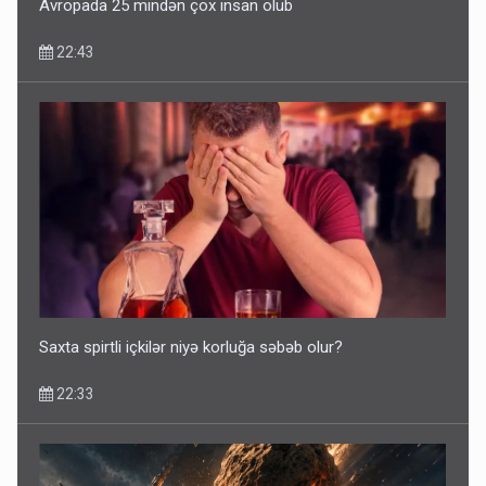
Avropada 25 mindən çox insan ölüb
22:43
Saxta spirtli içkilər niyə korluğa səbəb olur?
22:33