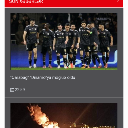
SON XƏBƏRLƏR
ŞOK! David Seliverstov ölkədən qaçdı
14:14
"Qarabağ" "Dinamo"ya məğlub oldu
22:59