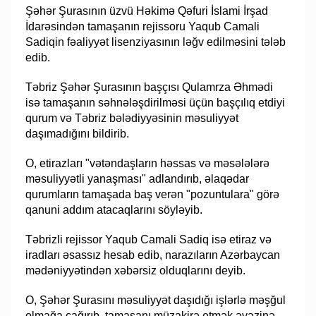
Şəhər Şurasının üzvü Həkimə Qəfuri İslami İrşad
İdarəsindən tamaşanın rejissoru Yaqub Camali
Sadiqin fəaliyyət lisenziyasının ləğv edilməsini tələb
edib.
Təbriz Şəhər Şurasının başçısı Qulamrza Əhmədi
isə tamaşanın səhnələşdirilməsi üçün başçılıq etdiyi
qurum və Təbriz bələdiyyəsinin məsuliyyət
daşımadığını bildirib.
O, etirazları "vətəndaşların həssas və məsələlərə
məsuliyyətli yanaşması" adlandırıb, əlaqədar
qurumların tamaşada baş verən "pozuntulara" görə
qanuni addım atacaqlarını söyləyib.
Təbrizli rejissor Yaqub Camali Sadiq isə etiraz və
iradları əsassız hesab edib, narazıların Azərbaycan
mədəniyyətindən xəbərsiz olduqlarını deyib.
O, Şəhər Şurasını məsuliyyət daşıdığı işlərlə məşğul
olmağa çağırıb, tamaşanı müzakirə etmək əvəzinə