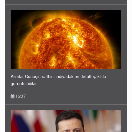
Alimlər Günəşin səthini indiyədək ən detallı şəkildə
görüntülədilər
16:37