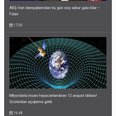
ABŞ-İran danışıqlarından bu gün xoş xəbər gələ bilər –
Fidan
17:00
Milyonlarla insanı həyəcanlandıran 12 avqust iddiası!
Gözlənilən açıqlama gəldi
16:48