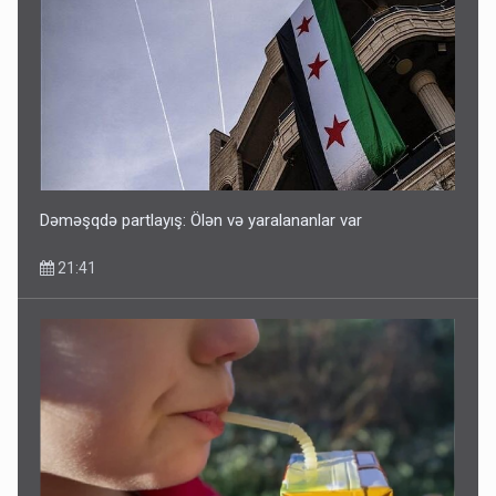
Dəməşqdə partlayış: Ölən və yaralananlar var
21:41