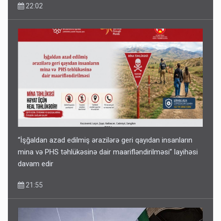
22:02
“İşğaldan azad edilmiş ərazilərə geri qayıdan insanların
mina və PHS təhlükəsinə dair maarifləndirilməsi” layihəsi
davam edir
21:55