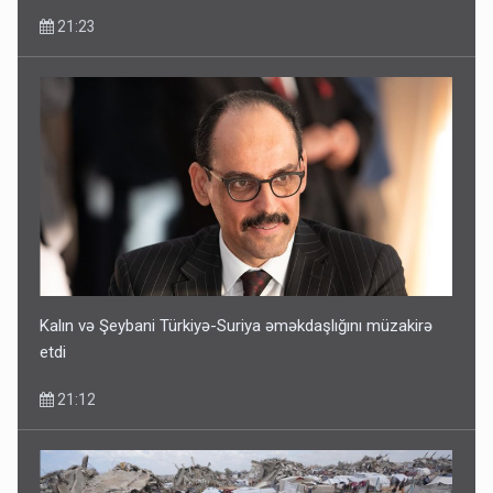
21:23
Kalın və Şeybani Türkiyə-Suriya əməkdaşlığını müzakirə
etdi
21:12