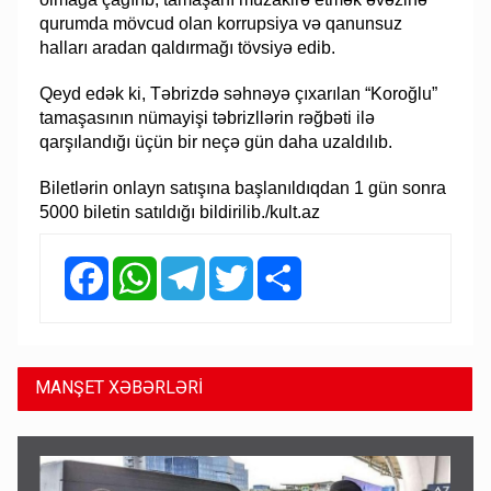
qurumda mövcud olan korrupsiya və qanunsuz
halları aradan qaldırmağı tövsiyə edib.
Qeyd edək ki, Təbrizdə səhnəyə çıxarılan “Koroğlu”
tamaşasının nümayişi təbrizllərin rəğbəti ilə
qarşılandığı üçün bir neçə gün daha uzaldılıb.
Biletlərin onlayn satışına başlanıldıqdan 1 gün sonra
5000 biletin satıldığı bildirilib./kult.az
Facebook
WhatsApp
Telegram
Twitter
Share
MANŞET XƏBƏRLƏRİ