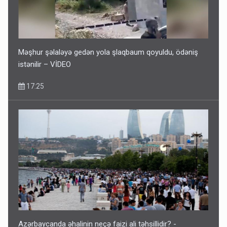
Məşhur şəlaləyə gedən yola şlaqbaum qoyuldu, ödəniş
istənilir – VİDEO
17:25
Azərbaycanda əhalinin neçə faizi ali təhsillidir? -