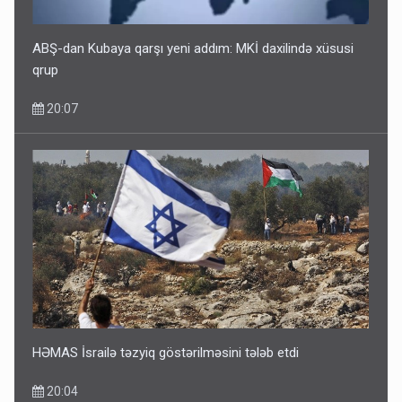
ABŞ-dan Kubaya qarşı yeni addım: MKİ daxilində xüsusi
qrup
20:07
HƏMAS İsrailə təzyiq göstərilməsini tələb etdi
20:04