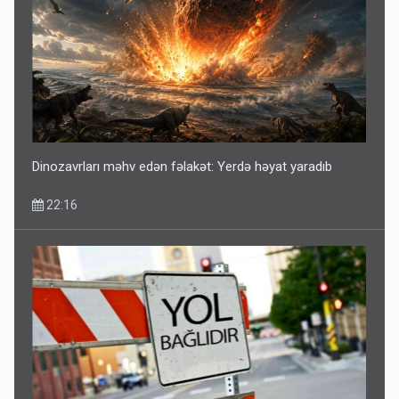
Dinozavrları məhv edən fəlakət: Yerdə həyat yaradıb
22:16