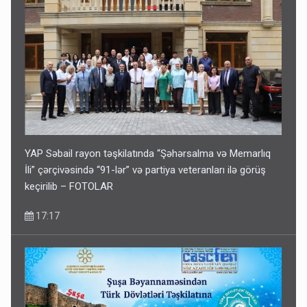
YAP Səbail rayon təşkilatında “Şəhərsalma və Memarlıq
İli” çərçivəsində “91-lər” və partiya veteranları ilə görüş
keçirilib – FOTOLAR
17:17