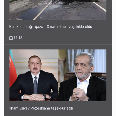
Balakəndə ağır qəza - 3 nəfər faciəvi şəkildə öldü
11:13
İlham Əliyev Pezeşkiana təşəkkür etdi