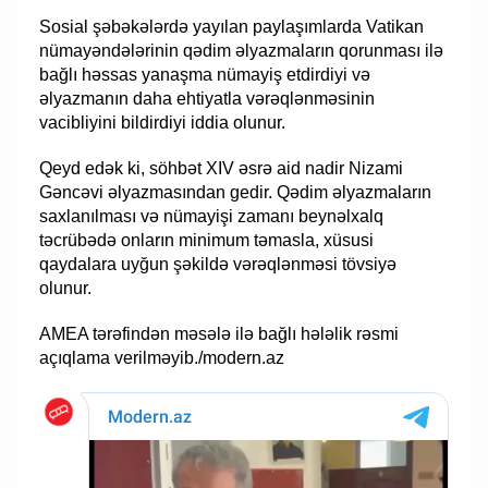
Sosial şəbəkələrdə yayılan paylaşımlarda Vatikan
nümayəndələrinin qədim əlyazmaların qorunması ilə
bağlı həssas yanaşma nümayiş etdirdiyi və
əlyazmanın daha ehtiyatla vərəqlənməsinin
vacibliyini bildirdiyi iddia olunur.
Qeyd edək ki, söhbət XIV əsrə aid nadir Nizami
Gəncəvi əlyazmasından gedir. Qədim əlyazmaların
saxlanılması və nümayişi zamanı beynəlxalq
təcrübədə onların minimum təmasla, xüsusi
qaydalara uyğun şəkildə vərəqlənməsi tövsiyə
olunur.
AMEA tərəfindən məsələ ilə bağlı hələlik rəsmi
açıqlama verilməyib./modern.az