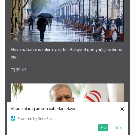
Hava xəbəri müzakirə yaratdı: Bakıya 4 gün yağış, ardınca
isə…
09:57
×
Abunə olaraq ən son xəbərləri izləyin.
Powered by SendPulse
Hə
Yox