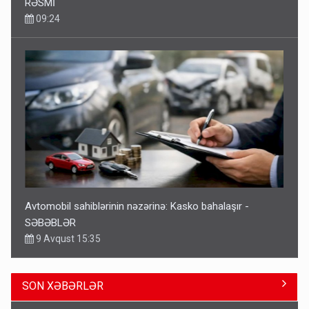
RƏSMİ
09:24
Avtomobil sahiblərinin nəzərinə: Kasko bahalaşır -
SƏBƏBLƏR
9 Avqust 15:35
SON XƏBƏRLƏR