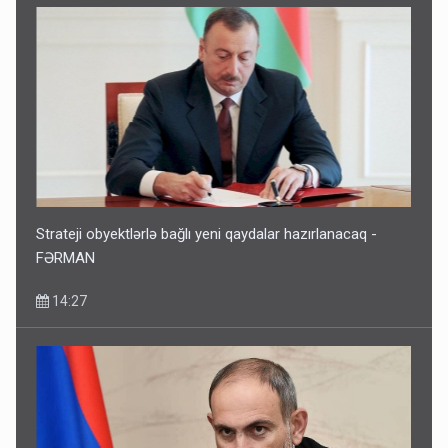
Bu şəxslərin müavinəti LƏĞV EDİLƏCƏK
11:46
Strateji obyektlərlə bağlı yeni qaydalar hazırlanacaq -
FƏRMAN
14:27