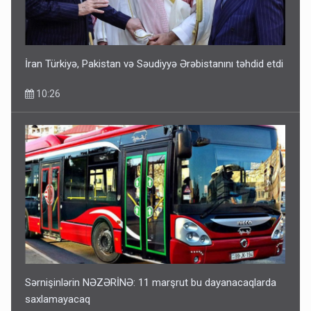
İran Türkiyə, Pakistan və Səudiyyə Ərəbistanını təhdid etdi
10:26
Sərnişinlərin NƏZƏRİNƏ: 11 marşrut bu dayanacaqlarda
saxlamayacaq