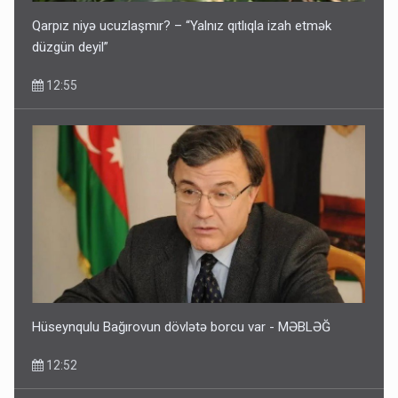
Qarpız niyə ucuzlaşmır? – “Yalnız qıtlıqla izah etmək
düzgün deyil”
12:55
Hüseynqulu Bağırovun dövlətə borcu var - MƏBLƏĞ
12:52