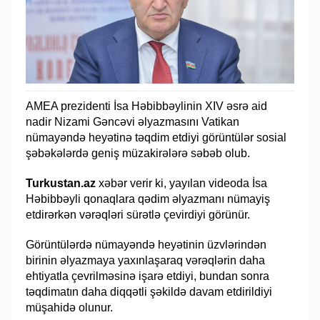
AMEA prezidenti İsa Həbibbəylinin XIV əsrə aid
nadir Nizami Gəncəvi əlyazmasını Vatikan
nümayəndə heyətinə təqdim etdiyi görüntülər sosial
şəbəkələrdə geniş müzakirələrə səbəb olub.
Turkustan.az
xəbər verir ki, yayılan videoda İsa
Həbibbəyli qonaqlara qədim əlyazmanı nümayiş
etdirərkən vərəqləri sürətlə çevirdiyi görünür.
Görüntülərdə nümayəndə heyətinin üzvlərindən
birinin əlyazmaya yaxınlaşaraq vərəqlərin daha
ehtiyatla çevrilməsinə işarə etdiyi, bundan sonra
təqdimatın daha diqqətli şəkildə davam etdirildiyi
müşahidə olunur.