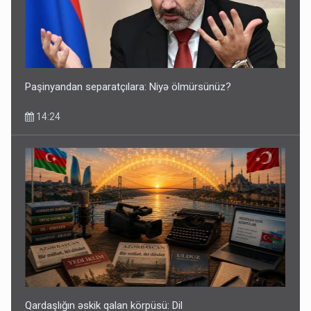
Corab satdığı deyilən qazi ilə bağlı - Daha bir açıqlama
11:40
Paşinyandan separatçılara: Niyə ölmürsünüz?
14:24
Bakıdakı “yəhudi”nin qurbanları - Sensasion adlar
10:13
Qardaşlığın əskik qalan körpüsü: Dil