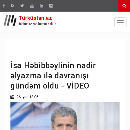
Türküstan.az
Adımız yolumuzdur
İsa Həbibbəylinin nadir
əlyazma ilə davranışı
gündəm oldu - VİDEO
26 İyun 18:06