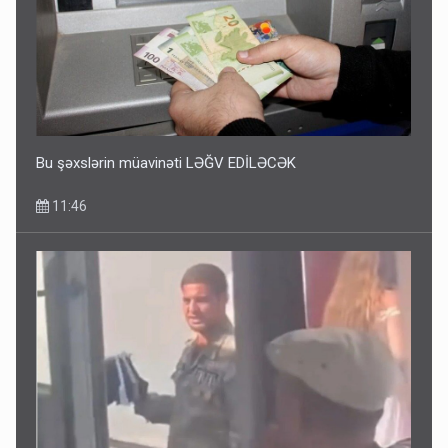
Bu şəxslərin müavinəti LƏĞV EDİLƏCƏK
11:46