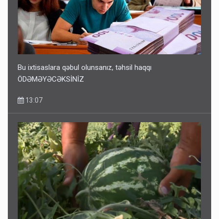
Bu ixtisaslara qəbul olunsanız, təhsil haqqı
ÖDƏMƏYƏCƏKSİNİZ
13:07