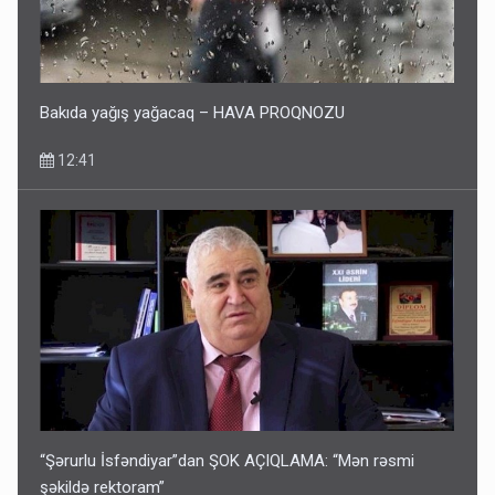
Bakıda yağış yağacaq – HAVA PROQNOZU
12:41
“Şərurlu İsfəndiyar”dan ŞOK AÇIQLAMA: “Mən rəsmi
şəkildə rektoram”