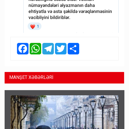
Facebook
WhatsApp
Telegram
Twitter
Share
MANŞET XƏBƏRLƏRİ