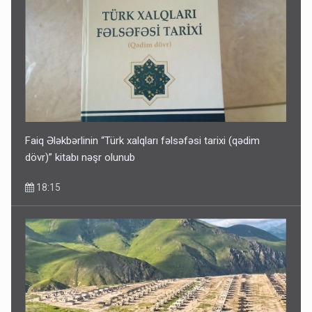
Faiq Ələkbərlinin “Türk xalqları fəlsəfəsi tarixi (qədim
dövr)” kitabı nəşr olunub
18:15