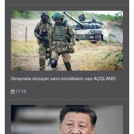
Ukraynada döyüşən xarici könüllülərin sayı AÇIQLANDI
17:19