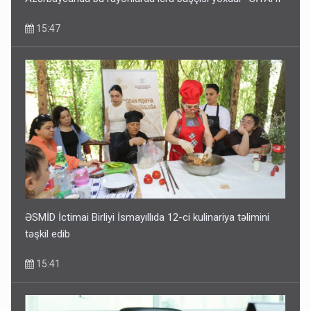
15:47
ƏSMİD İctimai Birliyi İsmayıllıda 12-ci kulinariya təlimini
təşkil edib
15:41