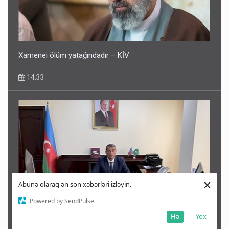
Xamenei ölüm yatağındadır – KİV
14:33
×
Abunə olaraq ən son xəbərləri izləyin.
Powered by SendPulse
Malayziyada yeni səfirimiz kimdir? - Dosye
Hə
Yox