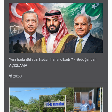
Media və Yayım Şurasına əlavə hüquq və vəzifələr verilib
13:24
Yeni hərbi ittifaqın hədəfi hansı ölkədir? - Ərdoğandan
AÇIQLAMA
20:50