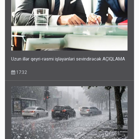
Uzun illər qeyri-rəsmi işləyənləri sevindirəcək AÇIQLAMA
17:32