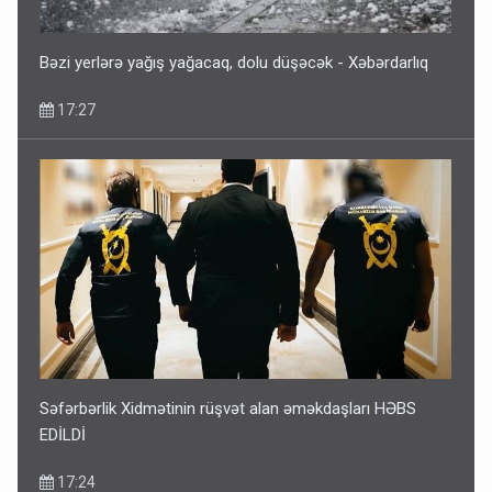
Bəzi yerlərə yağış yağacaq, dolu düşəcək - Xəbərdarlıq
17:27
Səfərbərlik Xidmətinin rüşvət alan əməkdaşları HƏBS
EDİLDİ
17:24