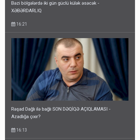
Bəzi bölgələrdə iki gün güclü külək əsəcək -
XƏBƏRDARLIQ
16:21
Rəşad Dağlı ilə bağlı SON DƏQİQƏ AÇIQLAMASI -
Azadlığa çıxır?
16:13