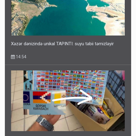
Xəzər dənizində unikal TAPINTI: suyu təbii təmizləyir
14:54