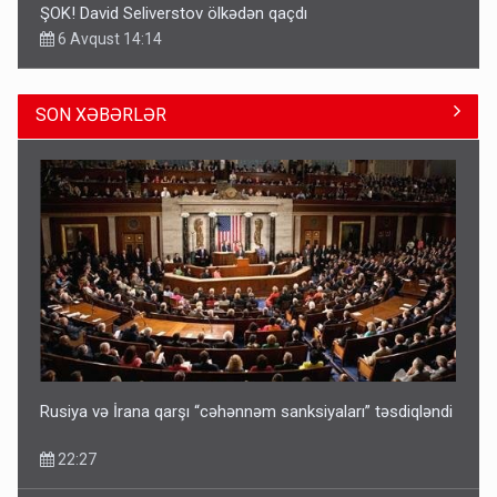
ŞOK! David Seliverstov ölkədən qaçdı
6 Avqust 14:14
SON XƏBƏRLƏR
Geri çağırılan səfir Abel Məhərrəmovun oğludur - DOSYE
14:07
Rusiya və İrana qarşı “cəhənnəm sanksiyaları” təsdiqləndi
22:27