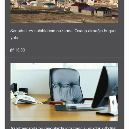
Sənədsiz ev sahiblərinin nəzərinə: Çıxarış almağın hüquqi
yolu
16:00
Azərbaycanda bu rayonlarda icra başçısı yoxdur -SİYAHI