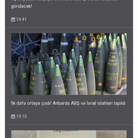
görüləcək!
19:41
İlk dəfə ortaya çıxdı! Anbarda ABŞ və İsrail silahları tapıldı
19:10