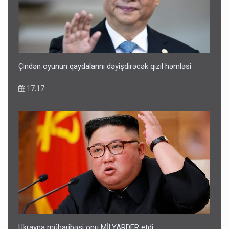
Çindən oyunun qaydalarını dəyişdirəcək qızıl həmləsi
17:17
Ukrayna müharibəsi onu MİLYARDER etdi