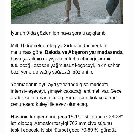
İyunun 9-da gözlənilən hava şəraiti açıqlanıb.
Milli Hidrometeorologiya Xidmətindən verilən
məlumata görə,
Bakıda və Abşeron yarımadasında
hava şəraitinin dəyişkən buludlu olacağı, arabir
tutulacağı, əsasən yağmursuz keçəcəyi, lakin səhər
bəzi yerlərdə yağış yağacağı gözlənilir.
Yarımadanın ayrı-ayrı yerlərində qısa müddətə
intensivləşəcəyi, şimşək çaxacağı ehtimalı var. Gecə
arabir zəif duman olacaq. Şimal-şərq küləyi səhər
cənub-şərq küləyi ilə əvəz olunacaq.
Havanın temperaturu gecə 15-19° isti, gündüz 23-28°
isti olacaq. Atmosfer təzyiqi 762 mm civə sütunu
təşkil edəcək. Nisbi rütubət gecə 70-80 %, gündüz