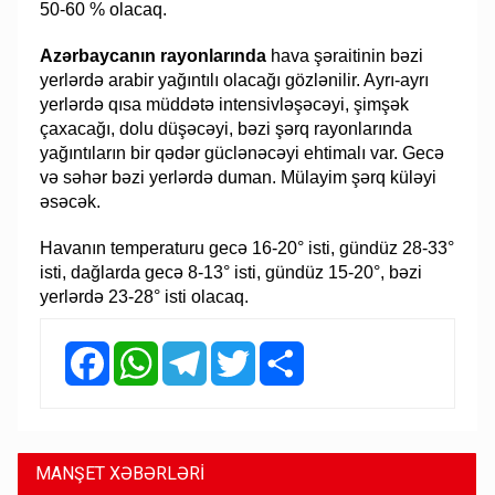
50-60 % olacaq.
Azərbaycanın rayonlarında
hava şəraitinin bəzi
yerlərdə arabir yağıntılı olacağı gözlənilir. Ayrı-ayrı
yerlərdə qısa müddətə intensivləşəcəyi, şimşək
çaxacağı, dolu düşəcəyi, bəzi şərq rayonlarında
yağıntıların bir qədər güclənəcəyi ehtimalı var. Gecə
və səhər bəzi yerlərdə duman. Mülayim şərq küləyi
əsəcək.
Havanın temperaturu gecə 16-20° isti, gündüz 28-33°
isti, dağlarda gecə 8-13° isti, gündüz 15-20°, bəzi
yerlərdə 23-28° isti olacaq.
Facebook
WhatsApp
Telegram
Twitter
Share
MANŞET XƏBƏRLƏRİ