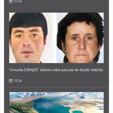
15:04
Tovuzda DƏHŞƏT: bibisini odun parçası ilə döyüb öldürdü
14:56