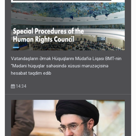
Vətəndaşların Əmək Hüquqlarını Müdafiə Liqası BMT-nin
“Mədəni hüquqlar sahəsində xüsusi məruzəçisinə
hesabat təqdim edib
14:34