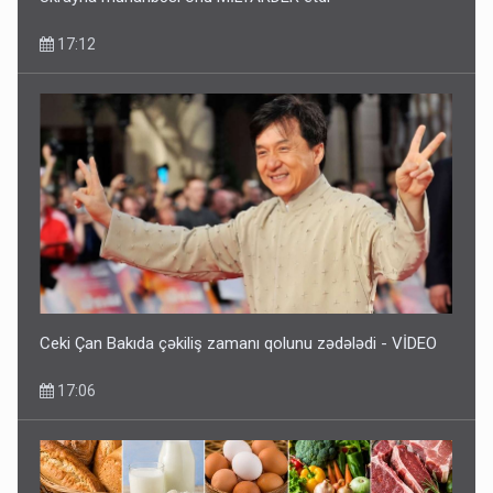
17:12
Ceki Çan Bakıda çəkiliş zamanı qolunu zədələdi - VİDEO
17:06