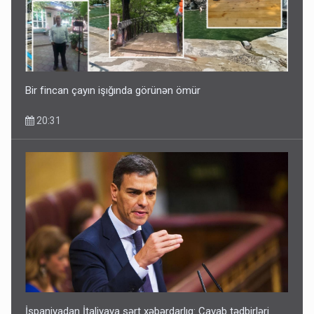
Kartdan karta istədiyiniz qədər köçürmə edə bilərsiniz -
VİDEO
11:06
Bir fincan çayın işığında görünən ömür
20:31
İspaniyadan İtaliyaya sərt xəbərdarlıq: Cavab tədbirləri