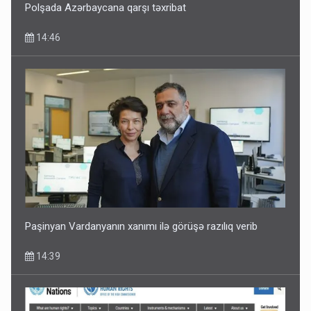
Polşada Azərbaycana qarşı təxribat
14:46
Paşinyan Vardanyanın xanımı ilə görüşə razılıq verib
14:39