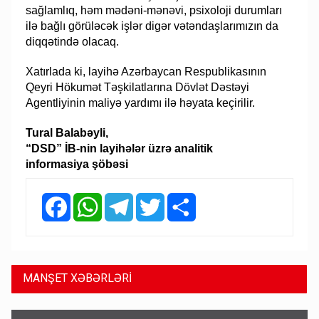
sağlamlıq, həm mədəni-mənəvi, psixoloji durumları
ilə bağlı görüləcək işlər digər vətəndaşlarımızın da
diqqətində olacaq.
Xatırlada ki, layihə Azərbaycan Respublikasının
Qeyri Hökumət Təşkilatlarına Dövlət Dəstəyi
Agentliyinin maliyə yardımı ilə həyata keçirilir.
Tural Balabəyli,
“DSD” İB-nin layihələr üzrə analitik
informasiya şöbəsi
Facebook
WhatsApp
Telegram
Twitter
Share
MANŞET XƏBƏRLƏRİ