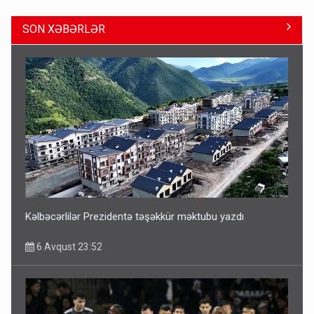
SON XƏBƏRLƏR
ŞOK! David Seliverstov ölkədən qaçdı
6 Avqust 14:14
Kəlbəcərlilər Prezidentə təşəkkür məktubu yazdı
6 Avqust 23:52