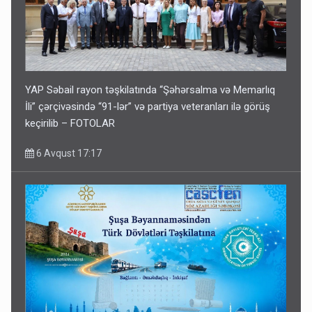
YAP Səbail rayon təşkilatında “Şəhərsalma və Memarlıq
İli” çərçivəsində “91-lər” və partiya veteranları ilə görüş
keçirilib – FOTOLAR
6 Avqust 17:17