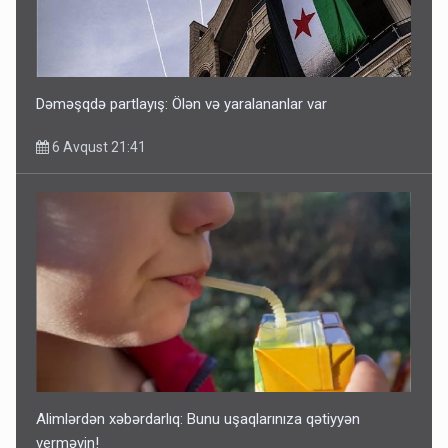
Dəməşqdə partlayış: Ölən və yaralananlar var
6 Avqust 21:41
Alimlərdən xəbərdarlıq: Bunu uşaqlarınıza qətiyyən
verməyin!