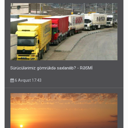
Sürücülərimiz gömrükdə saxlanılıb? - RƏSMİ
6 Avqust 17:43