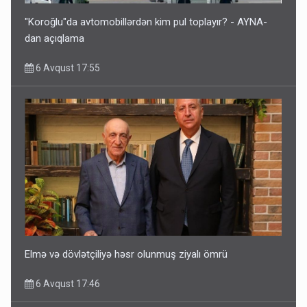
"Koroğlu"da avtomobillərdən kim pul toplayır? - AYNA-
dan açıqlama
6 Avqust 17:55
Elmə və dövlətçiliyə həsr olunmuş ziyalı ömrü
6 Avqust 17:46