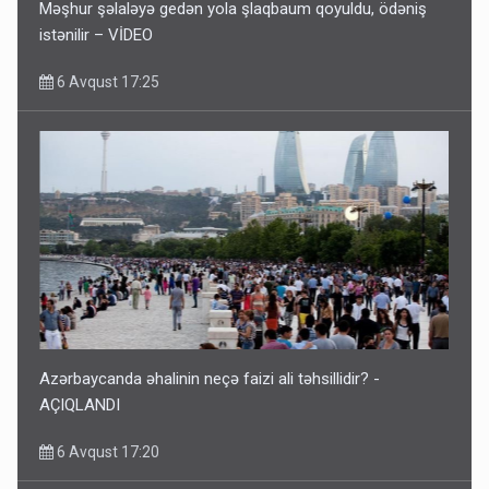
Məşhur şəlaləyə gedən yola şlaqbaum qoyuldu, ödəniş
istənilir – VİDEO
6 Avqust 17:25
Azərbaycanda əhalinin neçə faizi ali təhsillidir? -
AÇIQLANDI
6 Avqust 17:20