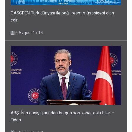
CASCFEN Türk dünyası ilə bağlı rəsm müsabiqəsi elan
edir
6 Avqust 17:14
ABŞ-İran danışıqlarından bu gün xoş xəbər gələ bilər –
Fidan