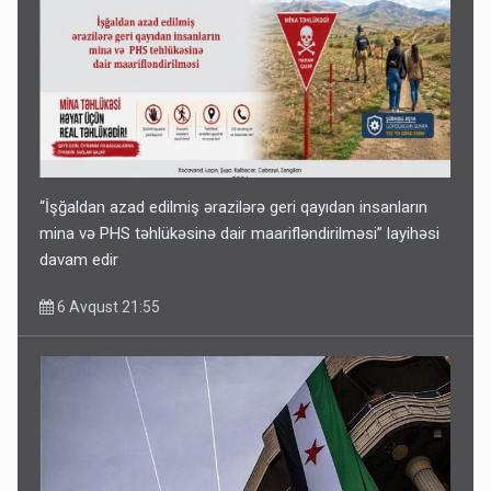
“İşğaldan azad edilmiş ərazilərə geri qayıdan insanların
mina və PHS təhlükəsinə dair maarifləndirilməsi” layihəsi
davam edir
6 Avqust 21:55