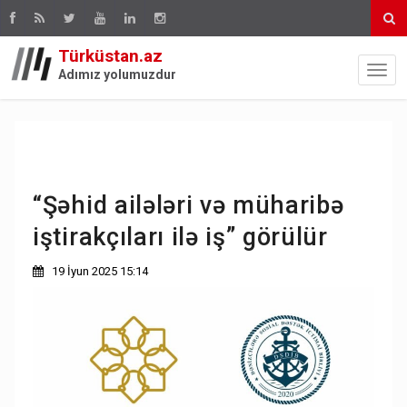
Türküstan.az
Adımız yolumuzdur
“Şəhid ailələri və müharibə
iştirakçıları ilə iş” görülür
19 İyun 2025 15:14