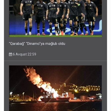
Bu ölkələrə şəxsiyyət vəsiqəsi ilə gedə biləcəksiniz -
SİYAHI
6 Avqust 10:53
"Qarabağ" "Dinamo"ya məğlub oldu
6 Avqust 22:59
Ərdoğana sui-qəsd planının iştirakçısı detalları açıqladı
5 Avqust 16:56