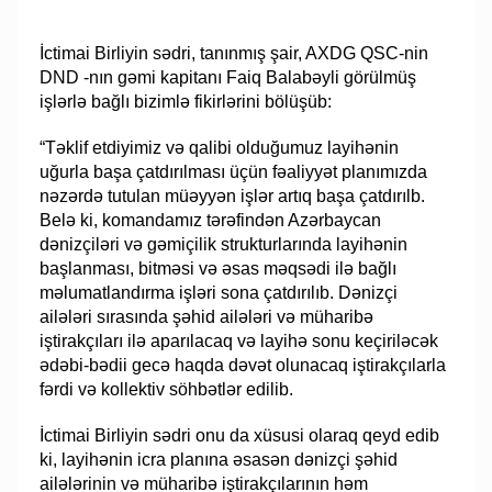
İctimai Birliyin sədri, tanınmış şair, AXDG QSC-nin
DND -nın gəmi kapitanı Faiq Balabəyli görülmüş
işlərlə bağlı bizimlə fikirlərini bölüşüb:
“Təklif etdiyimiz və qalibi olduğumuz layihənin
uğurla başa çatdırılması üçün fəaliyyət planımızda
nəzərdə tutulan müəyyən işlər artıq başa çatdırılb.
Belə ki, komandamız tərəfindən Azərbaycan
dənizçiləri və gəmiçilik strukturlarında layihənin
başlanması, bitməsi və əsas məqsədi ilə bağlı
məlumatlandırma işləri sona çatdırılıb. Dənizçi
ailələri sırasında şəhid ailələri və müharibə
iştirakçıları ilə aparılacaq və layihə sonu keçiriləcək
ədəbi-bədii gecə haqda dəvət olunacaq iştirakçılarla
fərdi və kollektiv söhbətlər edilib.
İctimai Birliyin sədri onu da xüsusi olaraq qeyd edib
ki, layihənin icra planına əsasən dənizçi şəhid
ailələrinin və müharibə iştirakçılarının həm