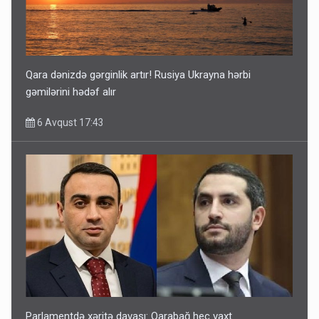
Qara dənizdə gərginlik artır! Rusiya Ukrayna hərbi
gəmilərini hədəf alır
6 Avqust 17:43
Parlamentdə xəritə davası: Qarabağ heç vaxt