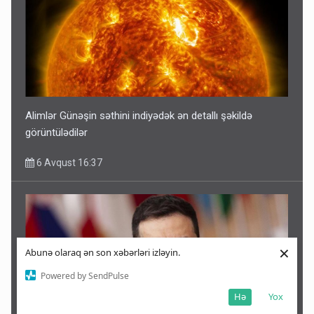
Alimlər Günəşin səthini indiyədək ən detallı şəkildə
görüntülədilər
6 Avqust 16:37
×
Abunə olaraq ən son xəbərləri izləyin.
Powered by SendPulse
Hə
Yox