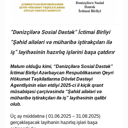
“Dənizçilərə Sosial Dəstək” İctimai Birliyi
“Şəhid ailələri və müharibə iştirakçıları ilə
iş” layihəsinin hazırlıq işlərini başa çatdırır
Məlum olduğu kimi, “Dənizçilərə Sosial Dəstək”
İctimai Birliyi Azərbaycan Respublikasının Qeyri
Hökumət Təşkilatlarına Dövlət Dəstəyi
Agentliyinin elan etdiyi 2025-ci il kiçik qrant
müsabiqəsi çərçivəsində “Şəhid ailələri və
müharibə iştirakçıları ilə iş” layihəsinin qalibi
olub.
Üç ay müddətinə ( 01.06.2025 – 31.08.2025)
gerçəkləşəcək layihənin hazırlıq işləri başa