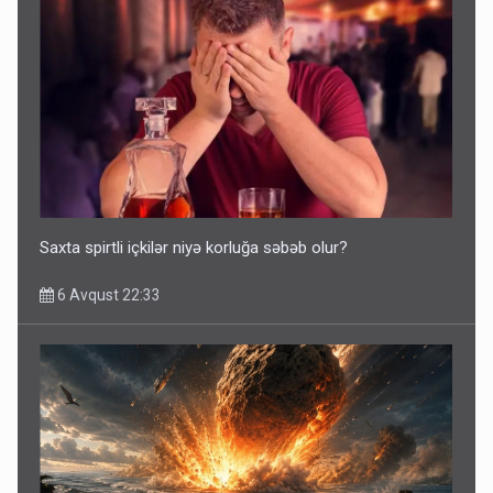
Saxta spirtli içkilər niyə korluğa səbəb olur?
6 Avqust 22:33