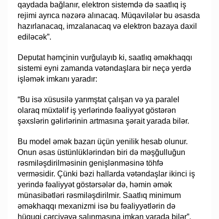
qaydada bağlanır, elektron sistemdə də saatlıq iş
rejimi ayrıca nəzərə alınacaq. Müqavilələr bu əsasda
hazırlanacaq, imzalanacaq və elektron bazaya daxil
ediləcək”.
Deputat həmçinin vurğulayıb ki, saatlıq əməkhaqqı
sistemi eyni zamanda vətəndaşlara bir neçə yerdə
işləmək imkanı yaradır:
“Bu isə xüsusilə yarımştat çalışan və ya paralel
olaraq müxtəlif iş yerlərində fəaliyyət göstərən
şəxslərin gəlirlərinin artmasına şərait yarada bilər.
Bu model əmək bazarı üçün yenilik hesab olunur.
Onun əsas üstünlüklərindən biri də məşğulluğun
rəsmiləşdirilməsinin genişlənməsinə töhfə
verməsidir. Çünki bəzi hallarda vətəndaşlar ikinci iş
yerində fəaliyyət göstərsələr də, həmin əmək
münasibətləri rəsmiləşdirilmir. Saatlıq minimum
əməkhaqqı mexanizmi isə bu fəaliyyətlərin də
hüquqi çərçivəyə salınmasına imkan yarada bilər”.