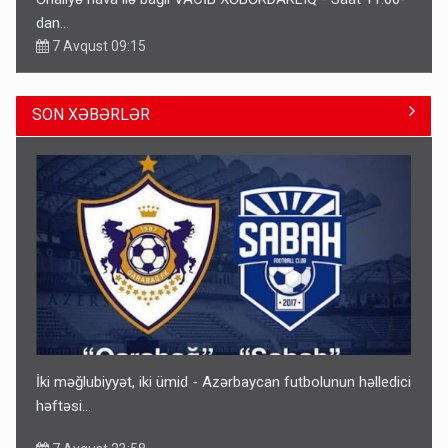
dan…
7 Avqust 09:15
SON XƏBƏRLƏR
Gedişi var, dönüşü yox: Bakı-Tbilisi-Bakı qatarına bilet
satışından böyük narazılıq
7 Avqust 23:17
İki məğlubiyyət, iki ümid - Azərbaycan futbolunun həlledici
həftəsi...