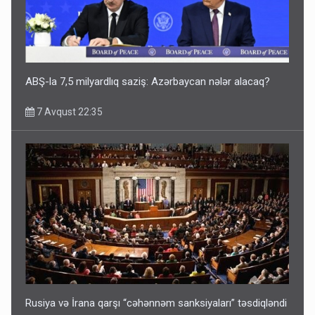
ABŞ-la 7,5 milyardlıq saziş: Azərbaycan nələr alacaq?
7 Avqust 22:35
Rusiya və İrana qarşı “cəhənnəm sanksiyaları” təsdiqləndi