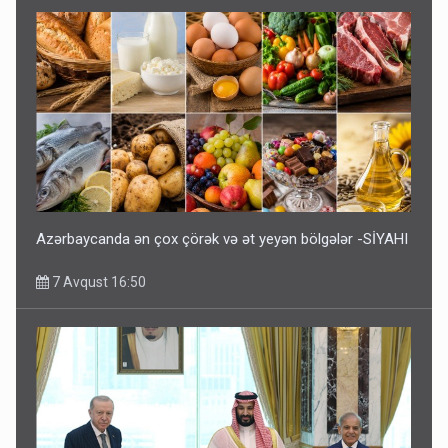
Azərbaycanda ən çox çörək və ət yeyən bölgələr -SİYAHI
7 Avqust 16:50