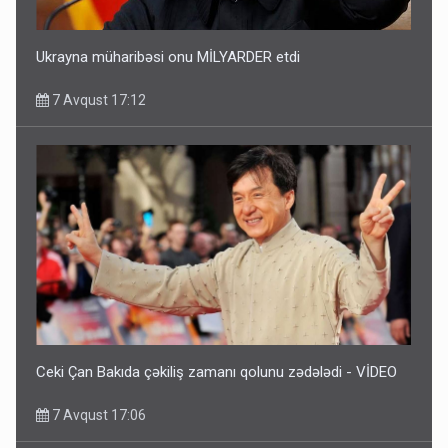
Ukrayna müharibəsi onu MİLYARDER etdi
7 Avqust 17:12
Ceki Çan Bakıda çəkiliş zamanı qolunu zədələdi - VİDEO
7 Avqust 17:06