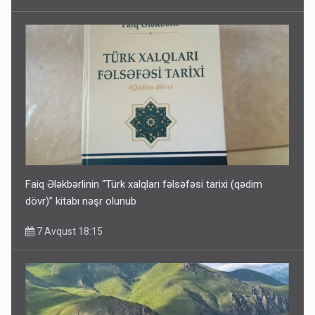
Faiq Ələkbərlinin “Türk xalqları fəlsəfəsi tarixi (qədim
dövr)” kitabı nəşr olunub
7 Avqust 18:15