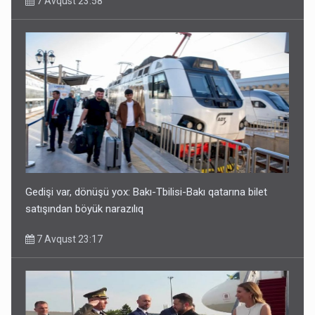
7 Avqust 23:58
Geri çağırılan səfir Abel Məhərrəmovun oğludur - DOSYE
7 Avqust 14:07
Gedişi var, dönüşü yox: Bakı-Tbilisi-Bakı qatarına bilet
satışından böyük narazılıq
7 Avqust 23:17