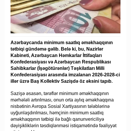
Azərbaycanda minimum saatlıq əməkhaqqının
tətbiqi gündəmə gəlib. Belə ki, bu, Nazirlər
Kabineti, Azərbaycan Həmkarlar İttifaqları
Konfederasiyası və Azərbaycan Respublikası
Sahibkarlar (İşəgötürənlər) Təşkilatları Milli
Konfederasiyası arasında imzalanan 2026-2028-ci
illər üzrə Baş Kollektiv Sazişdə öz əksini tapıb.
Sazişə əsasən, tərəflər minimum əməkhaqqının
mərhələli artırılması, onun orta aylıq əməkhaqqına
nisbətinin Avropa Sosial Xartiyasının tələblərinə
uyğunlaşdırılması, həmçinin minimum saatlıq
əməkhaqqının tətbiqi ilə bağlı qanunvericiliyə
dəyişikliklərin təsdiqlənməsi istiqamətində fəaliyyət