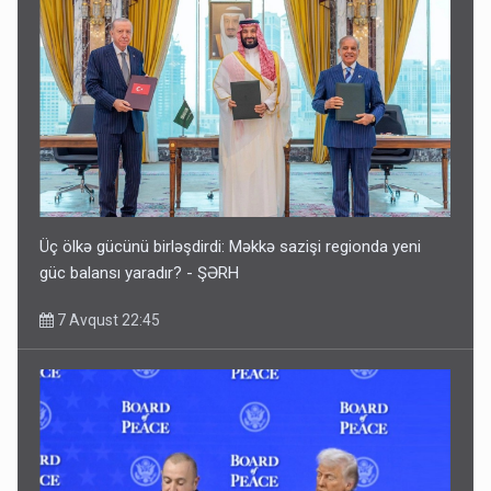
Üç ölkə gücünü birləşdirdi: Məkkə sazişi regionda yeni
güc balansı yaradır? - ŞƏRH
7 Avqust 22:45