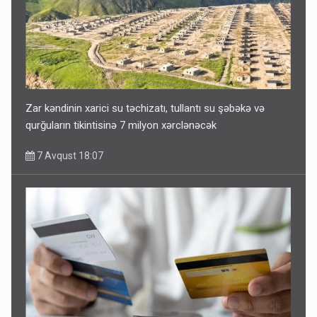
Zar kəndinin xarici su təchizatı, tullantı su şəbəkə və
qurğuların tikintisinə 7 milyon xərclənəcək
7 Avqust 18:07