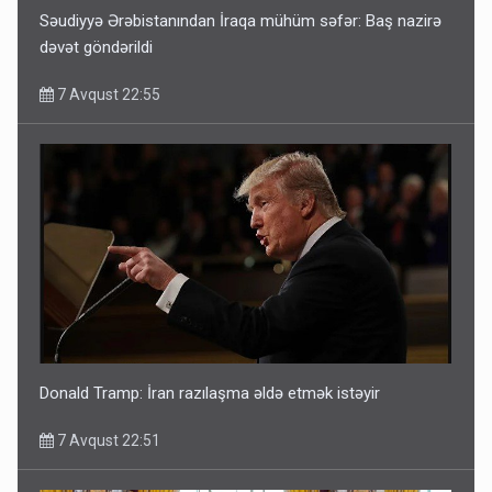
Səudiyyə Ərəbistanından İraqa mühüm səfər: Baş nazirə
dəvət göndərildi
7 Avqust 22:55
Donald Tramp: İran razılaşma əldə etmək istəyir
7 Avqust 22:51