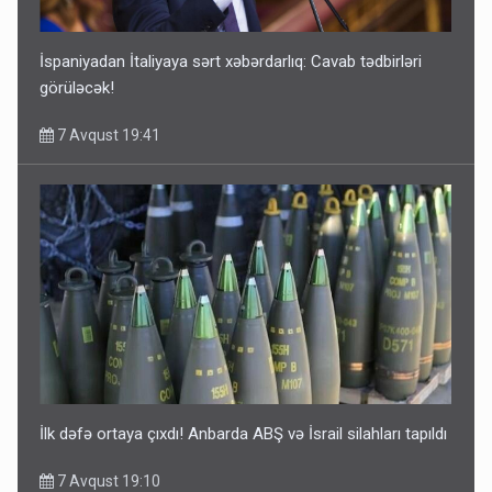
İspaniyadan İtaliyaya sərt xəbərdarlıq: Cavab tədbirləri
görüləcək!
7 Avqust 19:41
İlk dəfə ortaya çıxdı! Anbarda ABŞ və İsrail silahları tapıldı
7 Avqust 19:10