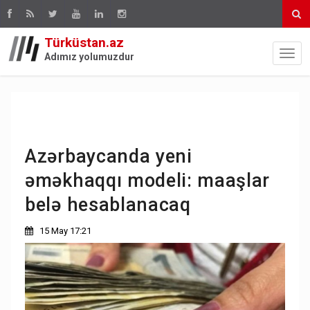
Türküstan.az
Adımız yolumuzdur
Azərbaycanda yeni
əməkhaqqı modeli: maaşlar
belə hesablanacaq
15 May 17:21