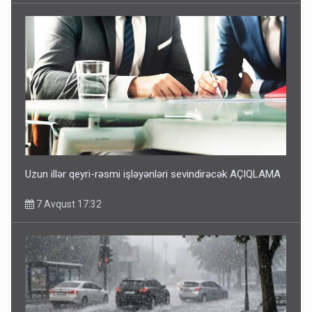
Uzun illər qeyri-rəsmi işləyənləri sevindirəcək AÇIQLAMA
7 Avqust 17:32