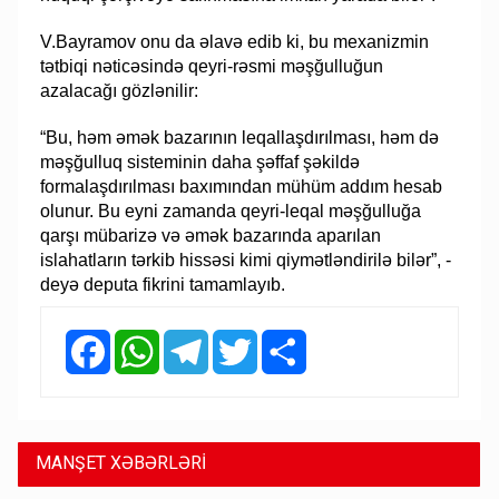
V.Bayramov onu da əlavə edib ki, bu mexanizmin
tətbiqi nəticəsində qeyri-rəsmi məşğulluğun
azalacağı gözlənilir:
“Bu, həm əmək bazarının leqallaşdırılması, həm də
məşğulluq sisteminin daha şəffaf şəkildə
formalaşdırılması baxımından mühüm addım hesab
olunur. Bu eyni zamanda qeyri-leqal məşğulluğa
qarşı mübarizə və əmək bazarında aparılan
islahatların tərkib hissəsi kimi qiymətləndirilə bilər”, -
deyə deputa fikrini tamamlayıb.
Facebook
WhatsApp
Telegram
Twitter
Share
MANŞET XƏBƏRLƏRİ