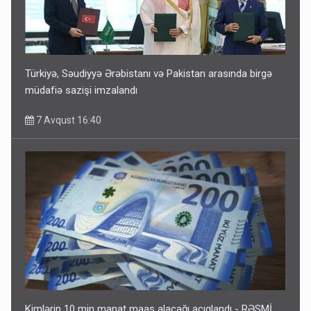
Türkiyə, Səudiyyə Ərəbistanı və Pakistan arasında birgə
müdafiə sazişi imzalandı
7 Avqust 16:40
Kimlərin 10 min manat maaş alacağı açıqlandı - RƏSMİ