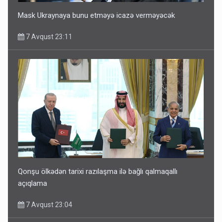
Mask Ukraynaya bunu etməyə icazə verməyəcək
7 Avqust 23:11
Qonşu ölkədən tarixi razılaşma ilə bağlı qalmaqallı
açıqlama
7 Avqust 23:04