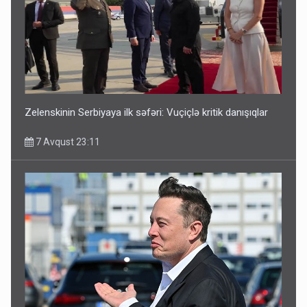
Media və Yayım Şurasına əlavə hüquq və vəzifələr verilib
7 Avqust 13:24
Zelenskinin Serbiyaya ilk səfəri: Vuçiçlə kritik danışıqlar
7 Avqust 23:11