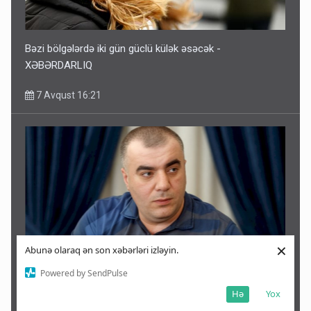
Bəzi bölgələrdə iki gün güclü külək əsəcək -
XƏBƏRDARLIQ
7 Avqust 16:21
×
Abunə olaraq ən son xəbərləri izləyin.
Powered by SendPulse
Rəşad Dağlı ilə bağlı SON DƏQİQƏ AÇIQLAMASI -
Hə
Yox
Azadlığa çıxır?