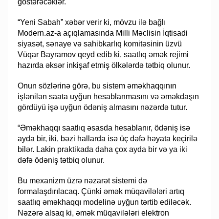
göstərəcəklər.
“Yeni Sabah” xəbər verir ki, mövzu ilə bağlı
Modern.az-a açıqlamasında Milli Məclisin İqtisadi
siyasət, sənaye və sahibkarlıq komitəsinin üzvü
Vüqar Bayramov qeyd edib ki, saatlıq əmək rejimi
hazırda əksər inkişaf etmiş ölkələrdə tətbiq olunur.
Onun sözlərinə görə, bu sistem əməkhaqqının
işlənilən saata uyğun hesablanmasını və əməkdaşın
gördüyü işə uyğun ödəniş almasını nəzərdə tutur.
“Əməkhaqqı saatlıq əsasda hesablanır, ödəniş isə
ayda bir, iki, bəzi hallarda isə üç dəfə həyata keçirilə
bilər. Lakin praktikada daha çox ayda bir və ya iki
dəfə ödəniş tətbiq olunur.
Bu mexanizm üzrə nəzarət sistemi də
formalaşdırılacaq. Çünki əmək müqavilələri artıq
saatlıq əməkhaqqı modelinə uyğun tərtib ediləcək.
Nəzərə alsaq ki, əmək müqavilələri elektron