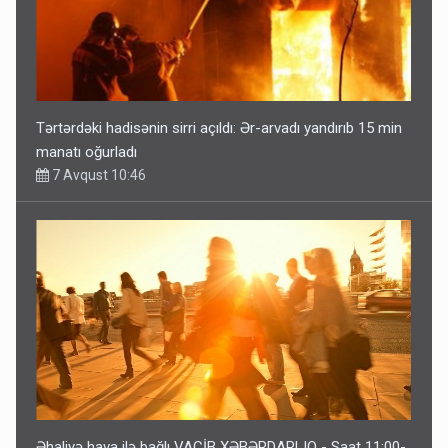
Tərtərdəki hadisənin sirri açıldı: Ər-arvadı yandırıb 15 min
manatı oğurladı
7 Avqust 10:46
Əhaliyə hava ilə bağlı VACİB XƏBƏRDARLIQ - Saat 11:00-