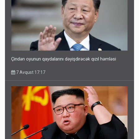
Çindən oyunun qaydalarını dəyişdirəcək qızıl həmləsi
7 Avqust 17:17