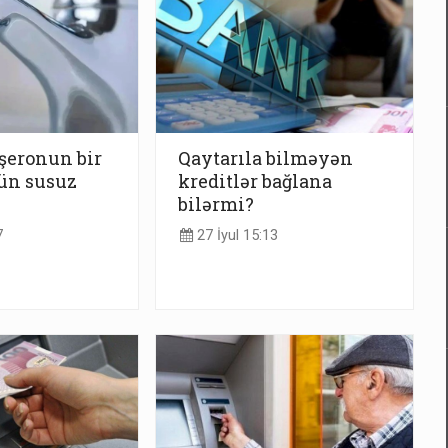
şeronun bir
Qaytarıla bilməyən
gün susuz
kreditlər bağlana
bilərmi?
7
27 İyul 15:13