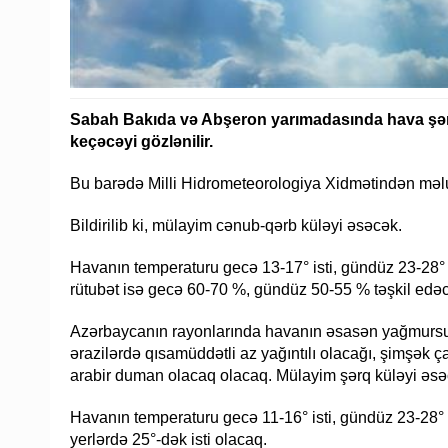
Sabah Bakıda və Abşeron yarımadasında hava şər
keçəcəyi gözlənilir.
Bu barədə Milli Hidrometeorologiya Xidmətindən məlu
Bildirilib ki, mülayim cənub-qərb küləyi əsəcək.
Havanın temperaturu gecə 13-17° isti, gündüz 23-28° i
rütubət isə gecə 60-70 %, gündüz 50-55 % təşkil edə
Azərbaycanın rayonlarında havanın əsasən yağmursuz 
ərazilərdə qısamüddətli az yağıntılı olacağı, şimşək ça
arabir duman olacaq olacaq. Mülayim şərq küləyi əsə
Havanın temperaturu gecə 11-16° isti, gündüz 23-28° i
yerlərdə 25°-dək isti olacaq.