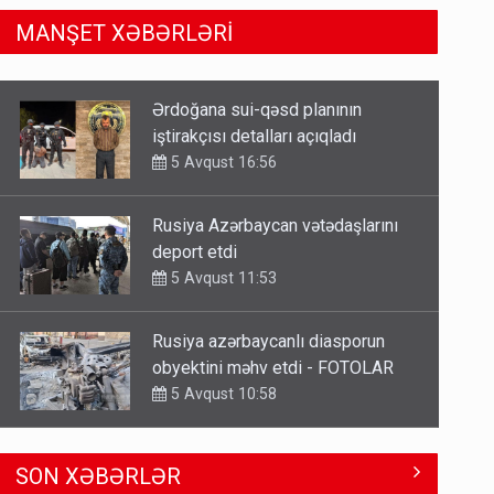
MANŞET XƏBƏRLƏRİ
Rusiya Azərbaycan vətədaşlarını
deport etdi
5 Avqust 11:53
Rusiya azərbaycanlı diasporun
obyektini məhv etdi - FOTOLAR
5 Avqust 10:58
Bu tarixdən HAVALAR DƏYİŞİR -
İSTİLƏR BİTİR
4 Avqust 22:04
ŞOK! David Seliverstov ölkədən
SON XƏBƏRLƏR
qaçdı