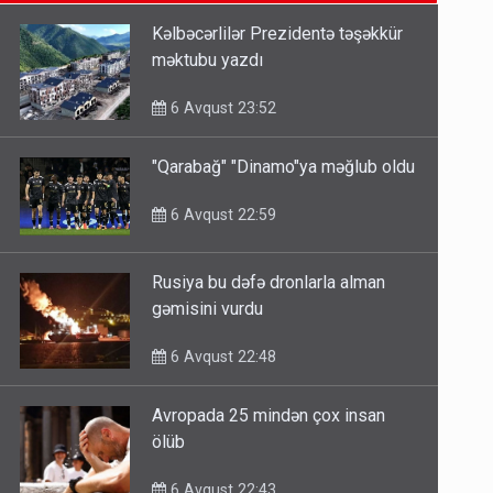
6 Avqust 14:14
Kəlbəcərlilər Prezidentə təşəkkür
məktubu yazdı
Bu ölkələrə şəxsiyyət vəsiqəsi ilə
gedə biləcəksiniz - SİYAHI
6 Avqust 23:52
6 Avqust 10:53
"Qarabağ" "Dinamo"ya məğlub oldu
Ərdoğana sui-qəsd planının
6 Avqust 22:59
iştirakçısı detalları açıqladı
5 Avqust 16:56
Rusiya bu dəfə dronlarla alman
gəmisini vurdu
6 Avqust 22:48
Avropada 25 mindən çox insan
ölüb
6 Avqust 22:43