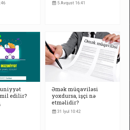
:46
5 Avqust 16:41
zuniyyət
Əmək müqaviləsi
mil edilir?
yoxdursa, işçi nə
etməlidir?
6
31 İyul 10:42