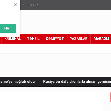
×
info@turkustan.az
Hə
KRİMİNAL
TƏHSİL
CƏMİYYƏT
YAZARLAR
MARAQLI
Rusiya bu dəfə dronlarla alman gəmisini vurdu
Avropada 25