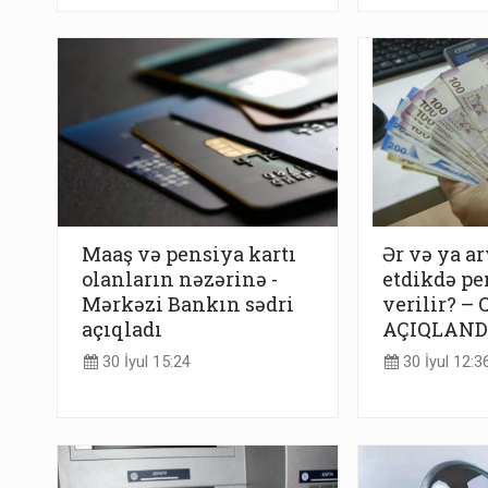
Maaş və pensiya kartı
Ər və ya ar
olanların nəzərinə -
etdikdə pe
Mərkəzi Bankın sədri
verilir? – 
açıqladı
AÇIQLAND
30 İyul 15:24
30 İyul 12:3