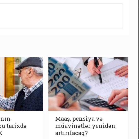
ının
Maaş, pensiya və
bu tarixdə
müavinətlər yenidən
K
artırılacaq?