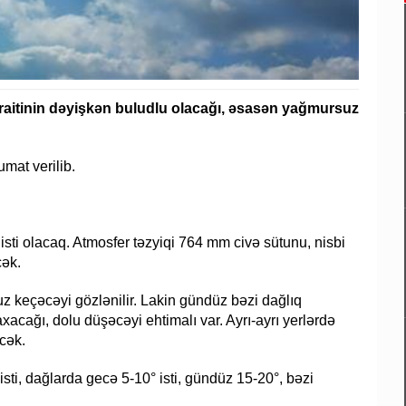
aitinin dəyişkən buludlu olacağı, əsasən yağmursuz
mat verilib.
sti olacaq. Atmosfer təzyiqi 764 mm civə sütunu, nisbi
cək.
keçəcəyi gözlənilir. Lakin gündüz bəzi dağlıq
xacağı, dolu düşəcəyi ehtimalı var. Ayrı-ayrı yerlərdə
cək.
sti, dağlarda gecə 5-10° isti, gündüz 15-20°, bəzi