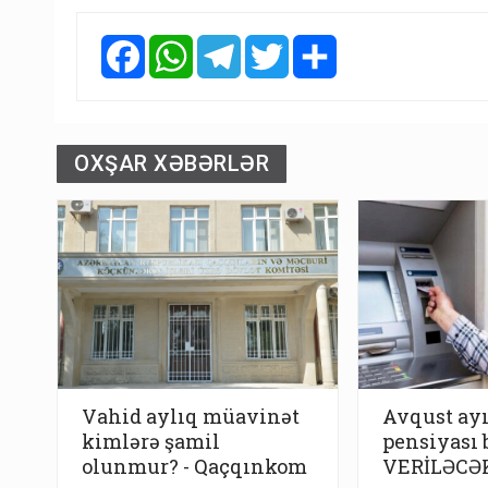
Facebook
WhatsApp
Telegram
Twitter
Share
OXŞAR XƏBƏRLƏR
Vahid aylıq müavinət
Avqust ay
kimlərə şamil
pensiyası 
olunmur? - Qaçqınkom
VERİLƏCƏ