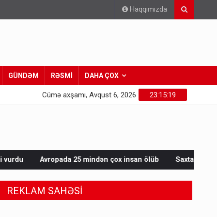
Haqqımızda
GÜNDƏM
RƏSMİ
DAHA ÇOX
Cümə axşamı, Avqust 6, 2026
23:15:21
 mindən çox insan ölüb
Saxta spirtli içkilər niyə korluğa səb
REKLAM SAHƏSİ