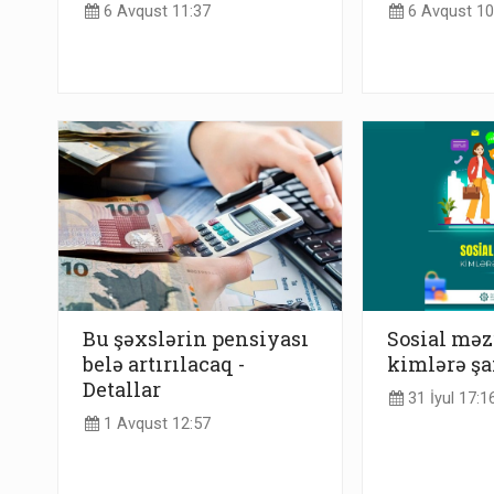
6 Avqust 11:37
6 Avqust 10
Bu şəxslərin pensiyası
Sosial mə
belə artırılacaq -
kimlərə şa
Detallar
31 İyul 17:1
1 Avqust 12:57