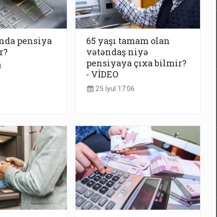
nda pensiya
65 yaşı tamam olan
r?
vətəndaş niyə
pensiyaya çıxa bilmir?
8
- VİDEO
25 İyul 17:06