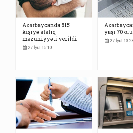
Azərbaycanda 815
Azərbayca
kişiyə atalıq
yaşı 70 olu
məzuniyyəti verildi
27 İyul 13:2
27 İyul 15:10