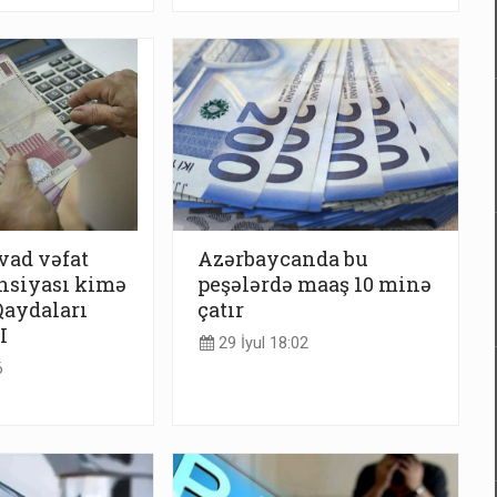
vad vəfat
Azərbaycanda bu
nsiyası kimə
peşələrdə maaş 10 minə
Qaydaları
çatır
I
29 İyul 18:02
6