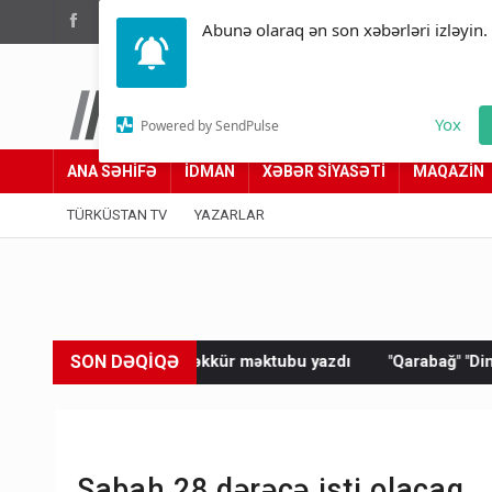
(012) 449 94 05
Abunə olaraq ən son xəbərləri izləyin.
Türküstan.az
Yox
Powered by SendPulse
Adımız yolumuzdur
ANA SƏHİFƏ
İDMAN
XƏBƏR SİYASƏTİ
MAQAZİN
TÜRKÜSTAN TV
YAZARLAR
SON DƏQİQƏ
əşəkkür məktubu yazdı
"Qarabağ" "Dinamo"ya məğlub oldu
Sabah 28 dərəcə isti olacaq