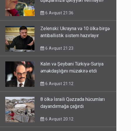
uşaqlarınıza qətiyyən verməyin!
6 Avqust 21:36
Zelenski: Ukrayna və 10 ölkə birgə
antiballistik sistem hazırlayır
6 Avqust 21:23
Kalın və Şeybani Türkiyə-Suriya
əməkdaşlığını müzakirə etdi
6 Avqust 21:12
8 ölkə İsraili Qəzzada hücumları
dayandırmağa çağırdı
6 Avqust 20:12