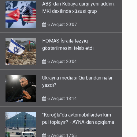
ABŞ-dan Kubaya qarşı yeni addım:
MKİ daxilində xüsusi qrup
6 Avqust 20:07
HƏMAS İsrailə təzyiq
göstərilməsini tələb etdi
6 Avqust 20:04
Ukrayna mediası Qurbandan nələr
yazdı?
6 Avqust 18:14
"Koroğlu"da avtomobillərdən kim
pul toplayır? - AYNA-dan açıqlama
6 Avqust 17:55