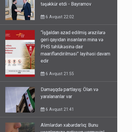
təşəkkür etdi - Bayramov
6 Avqust 22:02
“İşğaldan azad edilmiş ərazilərə
geri qayıdan insanların mina və
PHS təhlükəsinə dair
maarifləndirilməsi” layihəsi davam
edir
6 Avqust 21:55
Dəməşqdə partlayış: Ölən və
yaralananlar var
6 Avqust 21:41
Alimlərdən xəbərdarlıq: Bunu