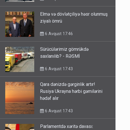
Elmə və dövlətçiliyə həsr olunmuş
ziyalı ömrü
6 Avqust 17:46
Sürücülərimiz gömrükdə
saxlanılıb? - RƏSMİ
6 Avqust 17:43
Qara dənizdə gərginlik artır!
Rusiya Ukrayna hərbi gəmilərini
hədəf alır
6 Avqust 17:43
Parlamentdə xəritə davası: