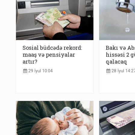
Sosial büdcədə rekord:
Bakı və Ab
maaş və pensiyalar
hissəsi 2 
artır?
qalacaq
29 İyul 10:04
28 İyul 14:2