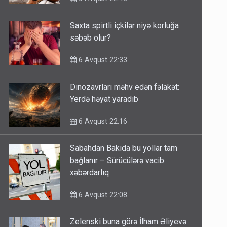
Saxta spirtli içkilər niyə korluğa
səbəb olur?
6 Avqust 22:33
Dinozavrları məhv edən fəlakət:
Yerdə həyat yaradıb
6 Avqust 22:16
Sabahdan Bakıda bu yollar tam
bağlanır – Sürücülərə vacib
xəbərdarlıq
6 Avqust 22:08
Zelenski buna görə İlham Əliyevə