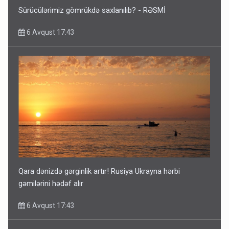
Sürücülərimiz gömrükdə saxlanılıb? - RƏSMİ
6 Avqust 17:43
Qara dənizdə gərginlik artır! Rusiya Ukrayna hərbi
gəmilərini hədəf alır
6 Avqust 17:43