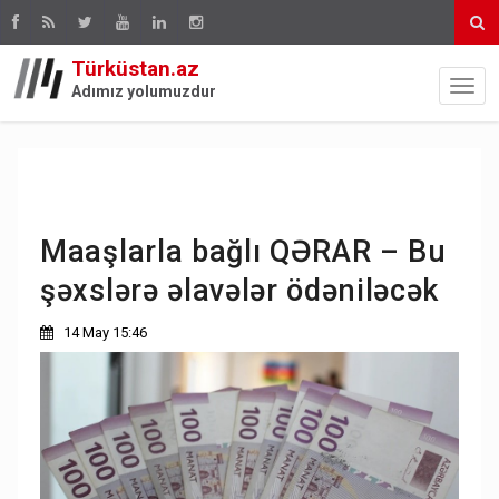
Türküstan.az
Adımız yolumuzdur
Maaşlarla bağlı QƏRAR – Bu
şəxslərə əlavələr ödəniləcək
14 May 15:46