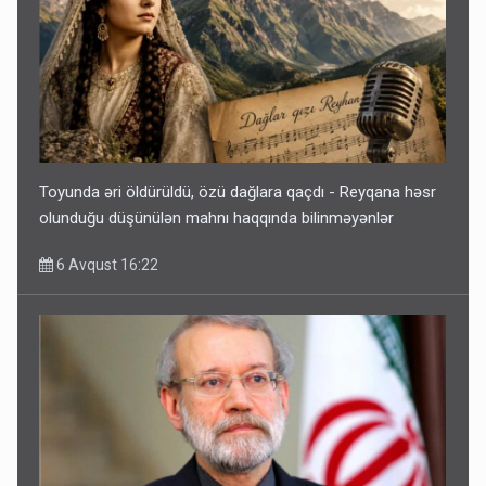
Toyunda əri öldürüldü, özü dağlara qaçdı - Reyqana həsr
olunduğu düşünülən mahnı haqqında bilinməyənlər
6 Avqust 16:22