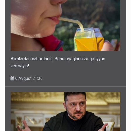
Alimlərdən xəbərdarlıq: Bunu uşaqlarınıza qətiyyən
verməyin!
6 Avqust 21:36