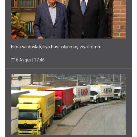
Elmə və dövlətçiliyə həsr olunmuş ziyalı ömrü
6 Avqust 17:46