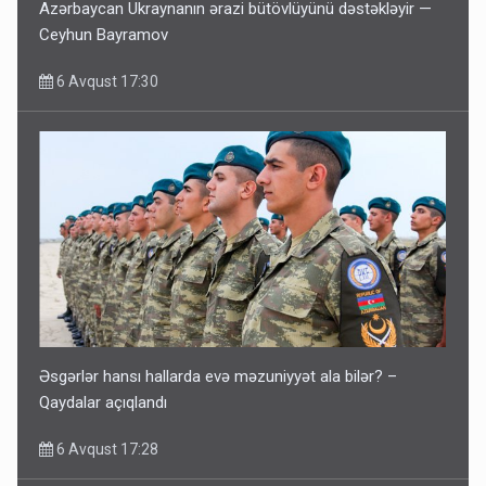
Azərbaycan Ukraynanın ərazi bütövlüyünü dəstəkləyir —
Ceyhun Bayramov
6 Avqust 17:30
Əsgərlər hansı hallarda evə məzuniyyət ala bilər? –
Qaydalar açıqlandı
6 Avqust 17:28