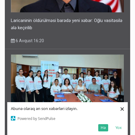
Laricaninin öldürülməsi barədə yeni xəbər: Oğlu vasitəsilə
ələ keçirilib
6 Avqust 16:20
×
Abunə olaraq ən son xəbərləri izləyin.
Powered by SendPulse
Qəbələdə gənclər erkən nikahın fəsadları barədə
Hə
Yox
maarifləndirilib