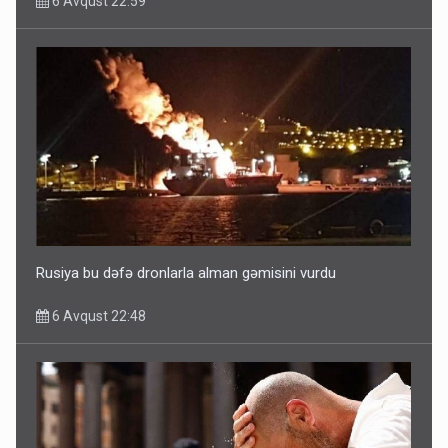
6 Avqust 22:59
Ərdoğana sui-qəsd planının iştirakçısı detalları açıqladı
5 Avqust 16:56
Rusiya bu dəfə dronlarla alman gəmisini vurdu
6 Avqust 22:48