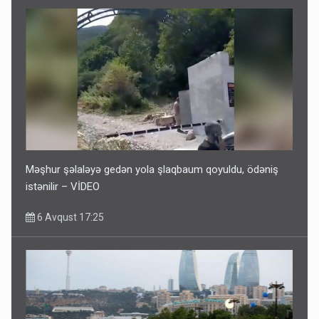
Məşhur şəlaləyə gedən yola şlaqbaum qoyuldu, ödəniş
istənilir – VİDEO
6 Avqust 17:25