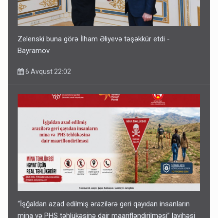
Zelenski buna görə İlham Əliyevə təşəkkür etdi -
Bayramov
6 Avqust 22:02
“İşğaldan azad edilmiş ərazilərə geri qayıdan insanların
mina və PHS təhlükəsinə dair maarifləndirilməsi” layihəsi