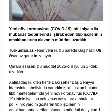
Yeni növ koronavirus (COVID-19) infeksiyası ilə
mübarizə tədbirlərində iştirak edən tibb işçilərinin
əməkhaqlarına əlavənin müddəti uzadılıb.
Turkustan.az
xəbər verir ki, bu barədə Baş nazir Əli
Əsədov qərar imzalayıb.
Qərara əsasən, bu müddət 2026-cı il iyulun 1 -dək
uzadılıb.
Xatırladaq ki, ötən həftə Bakı şəhər Baş Səhiyyə
İdarəsinin tabeliyində yaradılmış xüsusi ambulator
tibb məntəqələrində yeni növ koronavirus (COVID-
19) infeksiyasına yoluxmuş xəstələrə ambulator-
poliklinik yardım göstərən tibb işçilərinin
əməkhaqlarına verilən əlavənin müddəti də iyulun 1-