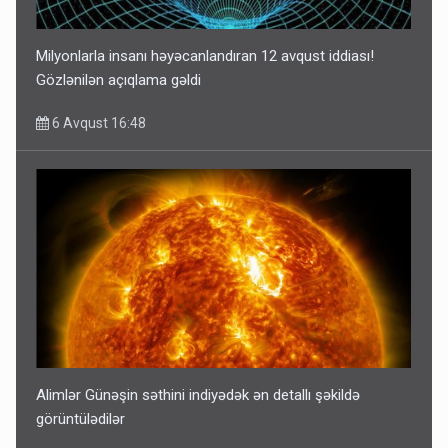
Milyonlarla insanı həyəcanlandıran 12 avqust iddiası!
Gözlənilən açıqlama gəldi
6 Avqust 16:48
Alimlər Günəşin səthini indiyədək ən detallı şəkildə
görüntülədilər