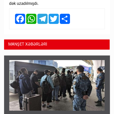
dək uzadılmışdı.
Facebook
WhatsApp
Telegram
Twitter
Share
MANŞET XƏBƏRLƏRİ