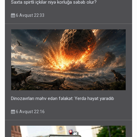
Saxta spirtli içkilər niyə korluğa səbəb olur?
6 Avqust 22:33
Dinozavrları məhv edən fəlakət: Yerdə həyat yaradıb
6 Avqust 22:16