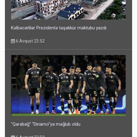
ŞOK! David Seliverstov ölkədən qaçdı
6 Avqust 14:14
Kəlbəcərlilər Prezidentə təşəkkür məktubu yazdı
6 Avqust 23:52
Bu ölkələrə şəxsiyyət vəsiqəsi ilə gedə biləcəksiniz -
SİYAHI
6 Avqust 10:53
"Qarabağ" "Dinamo"ya məğlub oldu