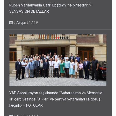
Ruben Vardanyanla Cefri Epşteyni nə birləşdirir?-
SENSASİON DETALLAR
6 Avqust 17:19
YAP Səbail rayon təşkilatında “Şəhərsalma və Memarlıq
İli” çərçivəsində “91-lər” və partiya veteranları ilə görüş
keçirilib – FOTOLAR