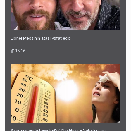
Lionel Messinin atası vəfat edib
15:16
Azərbaycanda hava KƏSKİN istiləşir - Sabah üçün