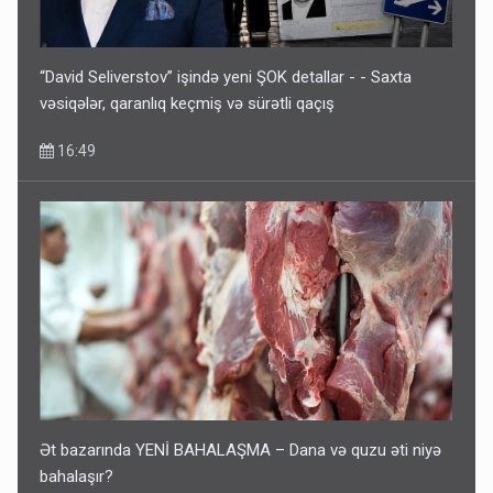
“David Seliverstov” işində yeni ŞOK detallar - - Saxta
vəsiqələr, qaranlıq keçmiş və sürətli qaçış
16:49
Ət bazarında YENİ BAHALAŞMA – Dana və quzu əti niyə
bahalaşır?