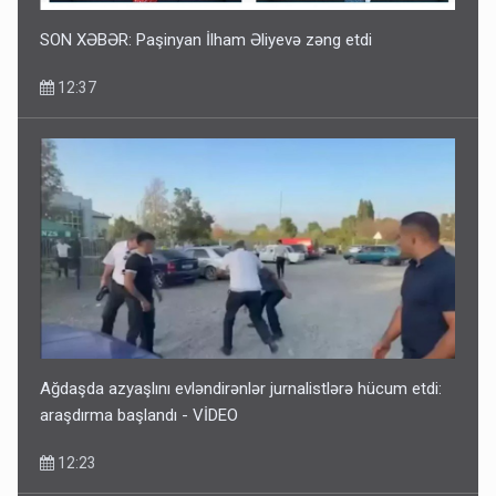
SON XƏBƏR: Paşinyan İlham Əliyevə zəng etdi
12:37
Ağdaşda azyaşlını evləndirənlər jurnalistlərə hücum etdi:
araşdırma başlandı - VİDEO
12:23