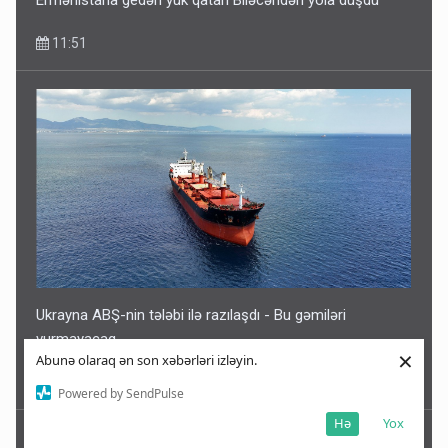
Ermənistana gedən yük qatarı Biləcəridən yola düşdü
11:51
Ukrayna ABŞ-nin tələbi ilə razılaşdı - Bu gəmiləri
vurmayacaq
×
Abunə olaraq ən son xəbərləri izləyin.
11:40
Powered by SendPulse
Hə
Yox