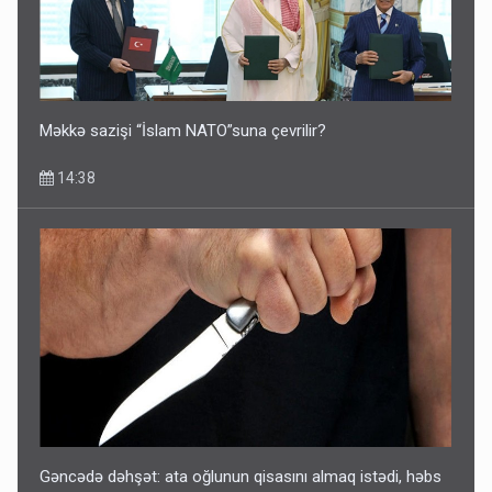
Məkkə sazişi “İslam NATO”suna çevrilir?
14:38
Gəncədə dəhşət: ata oğlunun qisasını almaq istədi, həbs