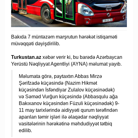
Bakıda 7 müntəzəm marşrutun hərəkət istiqaməti
müvəqqəti dəyişdirilib.
Turkustan.az
xəbər verir ki, bu barədə Azərbaycan
Yerüstü Nəqliyyat Agentliyi (AYNA) məlumat yayıb.
Məlumata görə, paytaxtın Abbas Mirzə
Şərifzadə küçəsində (Nazim Hikmət
küçəsindən İsfəndiyar Zulalov küçəsinədək)
və Səməd Vurğun küçəsində (Abbasqulu ağa
Bakıxanov küçəsindən Füzuli küçəsinədək) 9-
11 may tarixlərində aidiyyəti qurum tərəfindən
aparılan təmir işləri ilə əlaqədar nəqliyyat
vasitələrinin hərəkətinə məhdudiyyət tətbiq
edilib.