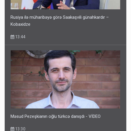
Rusiya ilə müharibəyə görə Saakaşvili günahkardır –
Kobaxidze
13:44
Məsud Pezeşkianın oğlu türkcə danışdı - VİDEO
13:30