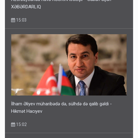
XƏBƏRDARLIQ
15:03
İlham Əliyev müharibədə də, sülhdə də qalib gəldi -
Hikmət Hacıyev
15:02