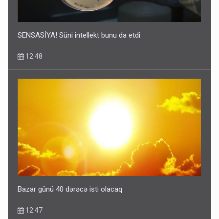
SENSASİYA! Süni intellekt bunu da etdi
12:48
Bazar günü 40 dərəcə isti olacaq
12:47