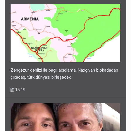
Zəngəzur dəhlizi ilə bağlı açıqlama: Naxçıvan blokadadan
çıxacaq, türk dünyası birləşəcək
15:19