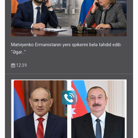
Matviyenko Ermənistanın yeni spikerini belə təhdid edib:
"Əgər..."
12:39