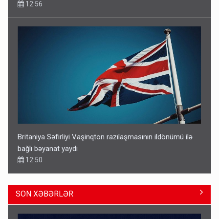
12:56
Britaniya Səfirliyi Vaşinqton razılaşmasının ildönümü ilə
bağlı bəyanat yaydı
12:50
SON XƏBƏRLƏR