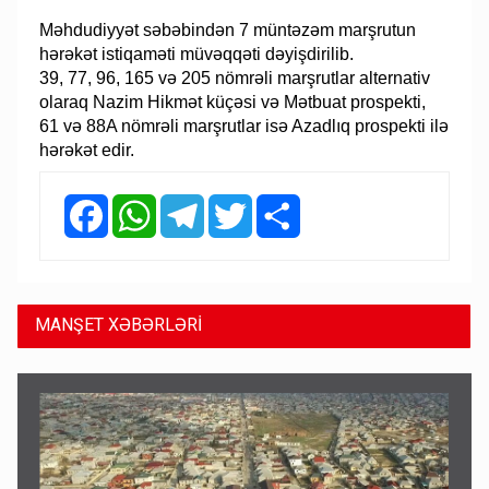
Məhdudiyyət səbəbindən 7 müntəzəm marşrutun
hərəkət istiqaməti müvəqqəti dəyişdirilib.
39, 77, 96, 165 və 205 nömrəli marşrutlar alternativ
olaraq Nazim Hikmət küçəsi və Mətbuat prospekti,
61 və 88A nömrəli marşrutlar isə Azadlıq prospekti ilə
hərəkət edir.
Facebook
WhatsApp
Telegram
Twitter
Share
MANŞET XƏBƏRLƏRİ