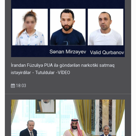
Paşinyan Əliyevə zəng etməsindən danışdı
16:18
İrandan Füzuliyə PUA ilə göndərilən narkotiki satmaq
istəyirdilər - Tutuldular -VİDEO
18:03
İlham Əliyev müharibədə də, sülhdə də qalib gəldi -