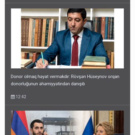
Donor olmaq həyat verməkdir: Rövşən Hüseynov orqan
donorluğunun əhəmiyyətindən danışıb
12:42