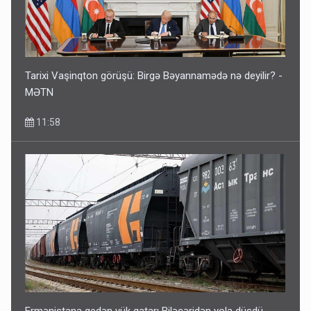
Tarixi Vaşinqton görüşü: Birgə Bəyannamədə nə deyilir? -
MƏTN
11:58