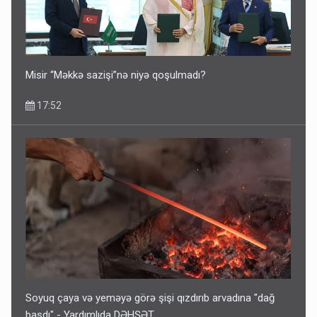
Hikmət Hacıyev
15:02
Misir “Məkkə sazişi”nə niyə qoşulmadı?
17:52
Pakistan prezidentindən Azərbaycanla bağlı açıqlama
13:58
Soyuq çaya və yeməyə görə şişi qızdırıb arvadına "dağ
basdı" - Yardımlıda DƏHŞƏT