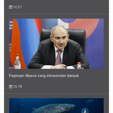
16:31
Paşinyan Əliyevə zəng etməsindən danışdı
16:18