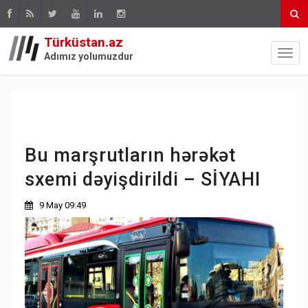
Türküstan.az
Adımız yolumuzdur
Bu marşrutların hərəkət
sxemi dəyişdirildi – SİYAHI
9 May 09:49