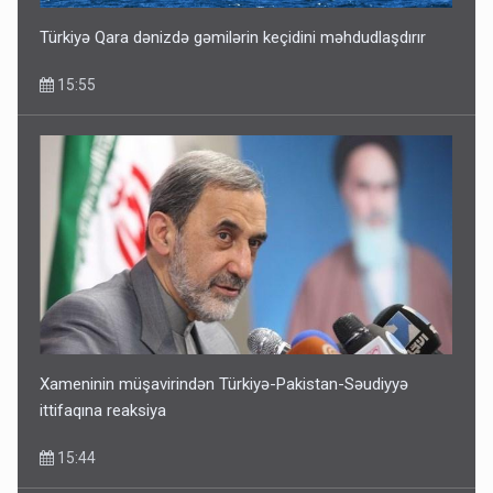
Türkiyə Qara dənizdə gəmilərin keçidini məhdudlaşdırır
15:55
Xameninin müşavirindən Türkiyə-Pakistan-Səudiyyə
ittifaqına reaksiya
15:44