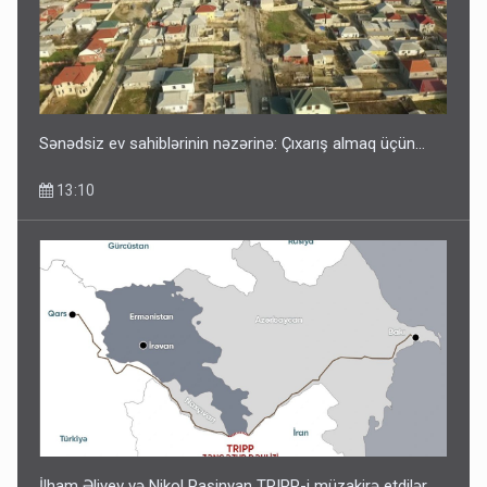
Sənədsiz ev sahiblərinin nəzərinə: Çıxarış almaq üçün...
13:10
İlham Əliyev və Nikol Paşinyan TRIPP-i müzakirə etdilər