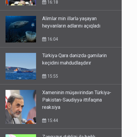
16:18
Alimlər min illərlə yaşayan
heyvanların adlarını açıqladı
16:04
Türkiyə Qara dənizdə gəmilərin
keçidini məhdudlaşdırır
15:55
Xameninin müşavirindən Türkiyə-
Pakistan-Səudiyyə ittifaqına
reaksiya
15:44