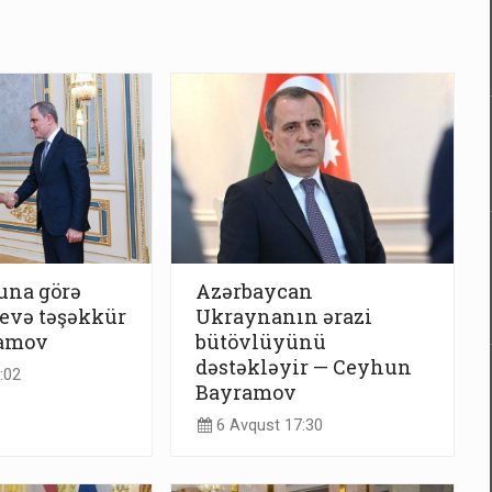
una görə
Azərbaycan
evə təşəkkür
Ukraynanın ərazi
ramov
bütövlüyünü
dəstəkləyir — Ceyhun
:02
Bayramov
6 Avqust 17:30