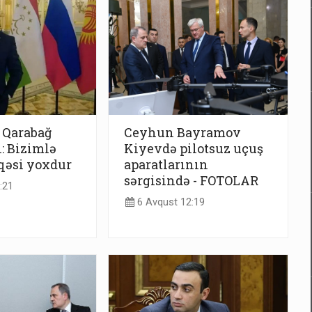
 Qarabağ
Ceyhun Bayramov
: Bizimlə
Kiyevdə pilotsuz uçuş
aqəsi yoxdur
aparatlarının
sərgisində - FOTOLAR
:21
6 Avqust 12:19