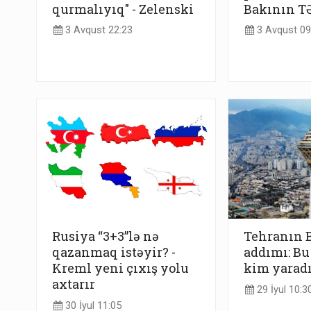
qurmalıyıq" - Zelenski
Bakının TƏ
3 Avqust 22:23
3 Avqust 09
Rusiya “3+3”lə nə
Tehranın B
qazanmaq istəyir? -
addımı: Bu
Kreml yeni çıxış yolu
kim yaradı
axtarır
29 İyul 10:3
30 İyul 11:05