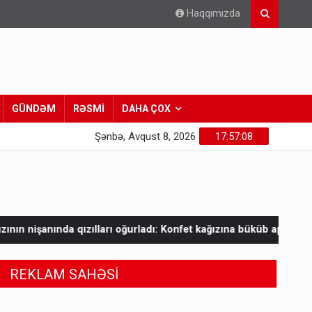
Haqqımızda
GÜNDƏM
RƏSMİ
DAHA ÇOX
Şənbə, Avqust 8, 2026
17:57:09
ı oğurladı: Konfet kağızına büküb aparıb
Prezidentdən TRIPP-l
REKLAM SAHƏSİ