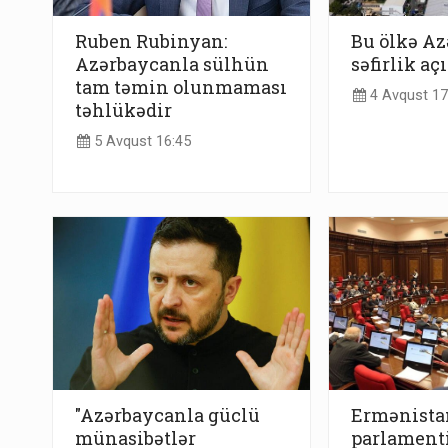
Ruben Rubinyan:
Bu ölkə A
Azərbaycanla sülhün
səfirlik açı
tam təmin olunmaması
4 Avqust 17
təhlükədir
5 Avqust 16:45
"Azərbaycanla güclü
Ermənista
münasibətlər
parlamenti