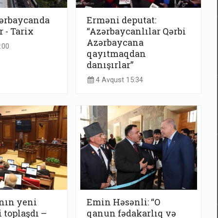
zərbaycanda
Erməni deputat:
r - Tarix
“Azərbaycanlılar Qərbi
Azərbaycana
:00
qayıtmaqdan
danışırlar”
4 Avqust 15:34
nın yeni
Emin Həsənli: “O
 toplaşdı –
qanun fədakarlıq və