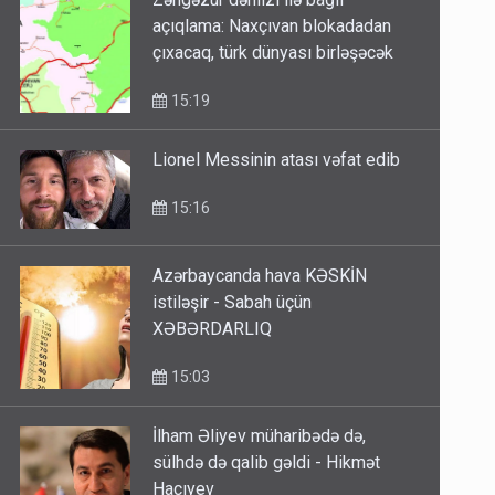
Zəngəzur dəhlizi ilə bağlı
açıqlama: Naxçıvan blokadadan
çıxacaq, türk dünyası birləşəcək
15:19
Lionel Messinin atası vəfat edib
15:16
Azərbaycanda hava KƏSKİN
istiləşir - Sabah üçün
XƏBƏRDARLIQ
15:03
İlham Əliyev müharibədə də,
sülhdə də qalib gəldi - Hikmət