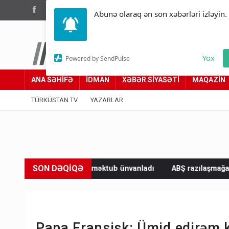
(012) 449 94 05
Abunə olaraq ən son xəbərləri izləyin.
Türküstan.az
Yox
Powered by SendPulse
Adımız yolumuzdur
ANA SƏHİFƏ
İDMAN
XƏBƏR SİYASƏTİ
MAQAZİN
TÜRKÜSTAN TV
YAZARLAR
SON DƏQİQƏ
pa məktub ünvanladı
ABŞ razılaşmağa çalışır, Çin rədd edir - 
Papa Fransisk: Ümid edirəm k