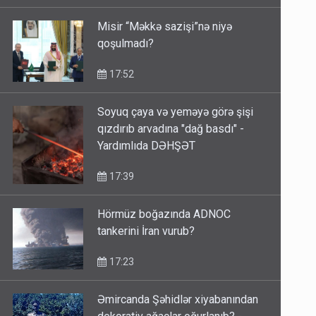
18:03
Misir “Məkkə sazişi”nə niyə
qoşulmadı?
17:52
Soyuq çaya və yeməyə görə şişi
qızdırıb arvadına "dağ basdı" -
Yardımlıda DƏHŞƏT
17:39
Hörmüz boğazında ADNOC
tankerini İran vurub?
17:23
Əmircanda Şəhidlər xiyabanından