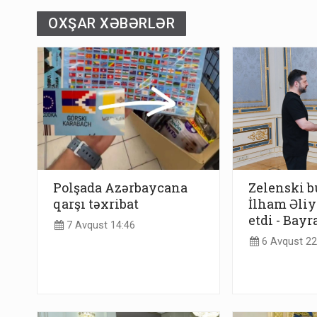
OXŞAR XƏBƏRLƏR
Polşada Azərbaycana
Zelenski b
qarşı təxribat
İlham Əliy
etdi - Bay
7 Avqust 14:46
6 Avqust 22