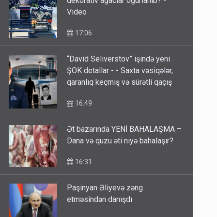
dekorativ ağaclar oğurlanıb? -
Video
17:06
“David Seliverstov” işində yeni
ŞOK detallar - - Saxta vəsiqələr,
qaranlıq keçmiş və sürətli qaçış
16:49
Ət bazarında YENİ BAHALAŞMA –
Dana və quzu əti niyə bahalaşır?
16:31
Paşinyan Əliyevə zəng
etməsindən danışdı