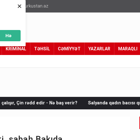
×
info@turkustan.az
Hə
KRİMİNAL
TƏHSİL
CƏMİYYƏT
YAZARLAR
MARAQLI
Nə baş verir?
Salyanda qadın bacısı qızının nişanında qızıllar
i, sabah Bakıda...