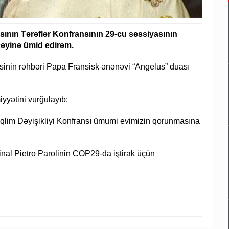
sının Tərəflər Konfransının 29-cu sessiyasının
əyinə ümid edirəm.
əsinin rəhbəri Papa Fransisk ənənəvi “Angelus” duası
yyətini vurğulayıb:
qlim Dəyişikliyi Konfransı ümumi evimizin qorunmasına
inal Pietro Parolinin COP29-da iştirak üçün