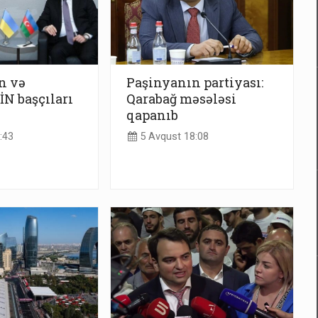
n və
Paşinyanın partiyası:
N başçıları
Qarabağ məsələsi
qapanıb
:43
5 Avqust 18:08