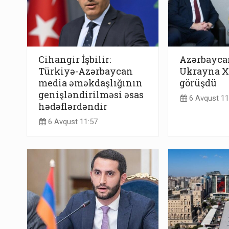
Cihangir İşbilir:
Azərbayca
Türkiyə-Azərbaycan
Ukrayna Xİ
media əməkdaşlığının
görüşdü
genişləndirilməsi əsas
6 Avqust 11
hədəflərdəndir
6 Avqust 11:57