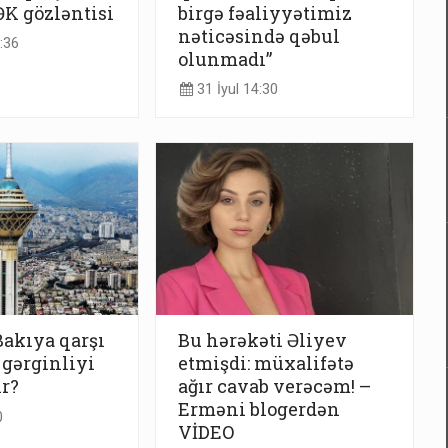
K gözləntisi
birgə fəaliyyətimiz
nəticəsində qəbul
:36
olunmadı”
31 İyul 14:30
akıya qarşı
Bu hərəkəti Əliyev
 gərginliyi
etmişdi: müxalifətə
r?
ağır cavab verəcəm! –
Erməni blogerdən
0
VİDEO