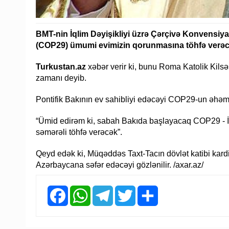
BMT-nin İqlim Dəyişikliyi üzrə Çərçivə Konvensiya
(COP29) ümumi evimizin qorunmasına töhfə verəc
Turkustan.az
xəbər verir ki, bunu Roma Katolik Kils
zamanı deyib.
Pontifik Bakının ev sahibliyi edəcəyi COP29-un əhəmi
“Ümid edirəm ki, sabah Bakıda başlayacaq COP29 - İ
səmərəli töhfə verəcək”.
Qeyd edək ki, Müqəddəs Taxt-Tacın dövlət katibi kard
Azərbaycana səfər edəcəyi gözlənilir. /axar.az/
Facebook
WhatsApp
Telegram
Twitter
Share