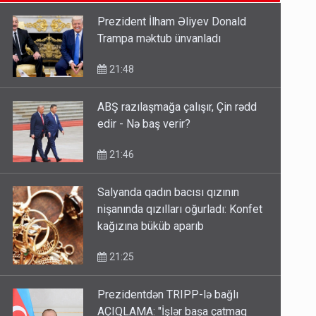
SON XƏBƏRLƏR
etməsindən danışdı
16:18
Prezident İlham Əliyev Donald
Trampa məktub ünvanladı
İlham Əliyev müharibədə də,
sülhdə də qalib gəldi - Hikmət
21:48
Hacıyev
15:02
ABŞ razılaşmağa çalışır, Çin rədd
edir - Nə baş verir?
Pakistan prezidentindən
Azərbaycanla bağlı açıqlama
21:46
13:58
Salyanda qadın bacısı qızının
nişanında qızılları oğurladı: Konfet
kağızına büküb aparıb
21:25
Prezidentdən TRIPP-lə bağlı