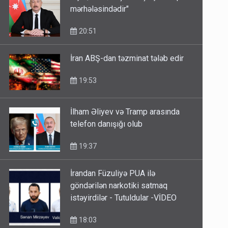
AÇIQLAMA: "İşlər başa çatmaq
mərhələsindədir"
20:51
İran ABŞ-dan təzminat tələb edir
19:53
İlham Əliyev və Tramp arasında
telefon danışığı olub
19:37
İrandan Füzuliyə PUA ilə
göndərilən narkotiki satmaq
istəyirdilər - Tutuldular -VİDEO