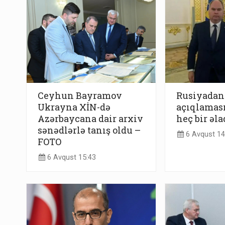
Ceyhun Bayramov
Rusiyadan
Ukrayna XİN-də
açıqlaması
Azərbaycana dair arxiv
heç bir əl
sənədlərlə tanış oldu –
6 Avqust 14
FOTO
6 Avqust 15:43