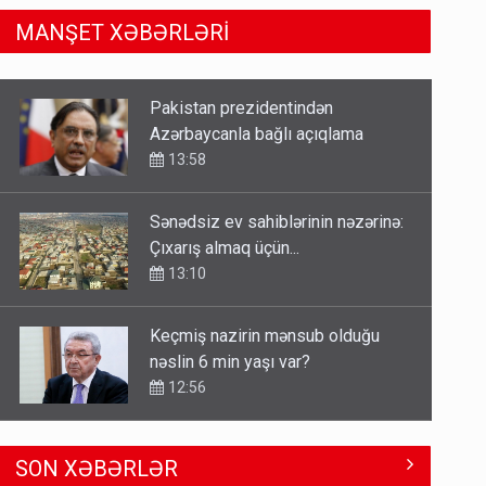
MANŞET XƏBƏRLƏRİ
Sənədsiz ev sahiblərinin nəzərinə:
Çıxarış almaq üçün...
13:10
Keçmiş nazirin mənsub olduğu
nəslin 6 min yaşı var?
12:56
Britaniya Səfirliyi Vaşinqton
razılaşmasının ildönümü ilə bağlı
bəyanat yaydı
12:50
Paşinyan Əliyevə zəng